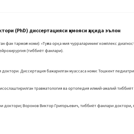
ори (PhD) диссертацияси ҳимояси ҳақида эълон
 фан тармоғи номи): «Туғма орқа мия чурраларининг комплекс диагнос
ейрохирургия (тиббиёт фанлари).
и доктори. Диссертация бажарилган муассаса номи: Тошкент педиатр
хтисослаштирилган травматология ва ортопедия илмий-амалий тиббиёт
ри доктори; Воронов Виктор Григорьевич, тиббиёт фанлари доктори,