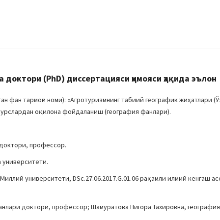
октори (PhD) диссертацияси ҳимояси ҳақида эълон
н фан тармоғи номи): «Агротуризмнинг табиий географик жиҳатлари (
сурслардан оқилона фойдаланиш (география фанлари).
 доктори, профессор.
а университети.
Миллий университети, DSc.27.06.2017.G.01.06 рақамли илмий кенгаш а
анлари доктори, профессор; Шамуратова Нигора Тахировна, географи