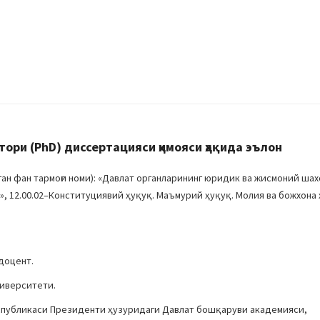
ри (PhD) диссертацияси ҳимояси ҳақида эълон
н фан тармоғи номи): «Давлат органларининг юридик ва жисмоний ша
 12.00.02–Конституциявий ҳуқуқ. Маъмурий ҳуқуқ. Молия ва божхона
доцент.
ниверситети.
еспубликаси Президенти ҳузуридаги Давлат бошқаруви академияси,