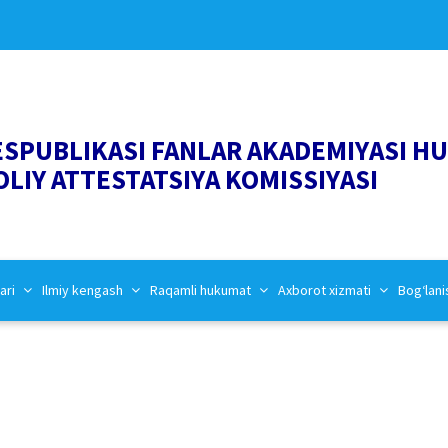
ESPUBLIKASI FANLAR AKADEMIYASI H
OLIY ATTESTATSIYA KOMISSIYASI
ari
Ilmiy kengash
Raqamli hukumat
Axborot xizmati
Bog‘lani