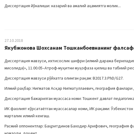
Диссертация йўналиши: назарий ва амалий аҳамиятга молик...
27.10.2018
Якубжонова Шохсанам Тошканбоевнанинг фалсафа д
Диссертация мавзуси, ихтисослик шифри (илмий даража бериладига
мисолида)», 11.00.05–Атроф-муҳитни муҳофаза қилиш ва табиий ре
Диссертация мавзуси рўйхатга олинган рақам: B2017.3.PhD/G27.
Илмий раҳбар: Нигматов Асқар Нигматуллаевич, география фанлари
Диссертация бажарилган муассаса номи: Тошкент давлат педагогик
ИК фаолият кўрсатаётган муассасалар номи, ИК рақами: Ўзбекистон 
марталик илмий кенгаш.
Расмий оппонентлар: Баҳритдинов Баходир Арифович, география ф
номзоди, доцент.