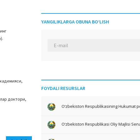
YANGILIKLARGA OBUNA BO‘LISH
инг
).
академияси,
FOYDALI RESURSLAR
нлар доктори,
O‘zbekiston Respublikasining Hukumat po
O‘zbekiston Respublikasi Oliy Majlisi Sena