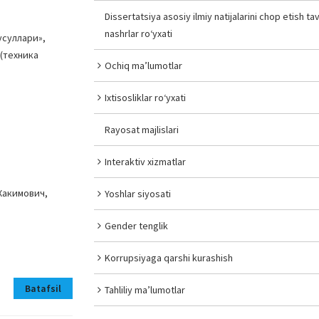
Dissertatsiya asosiy ilmiy natijalarini chop etish tav
nashrlar ro‘yxati
усуллари»,
(техника
Ochiq ma’lumotlar
Ixtisosliklar ro‘yxati
Rayosat majlislari
Interaktiv xizmatlar
Хакимович,
Yoshlar siyosati
Gender tenglik
Korrupsiyaga qarshi kurashish
Batafsil
Tahliliy ma’lumotlar