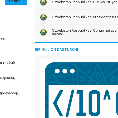
Batafsil
O‘zbekiston Respublikasi Oliy Majlisi Qon
O‘zbekiston Respublikasi Prezidentining 
O‘zbekiston Respublikasi Qonun hujjatlari 
bazasi
тик
BIR MILLION DASTURCHI
ия тиббиёт
 маркази,
 профессор,