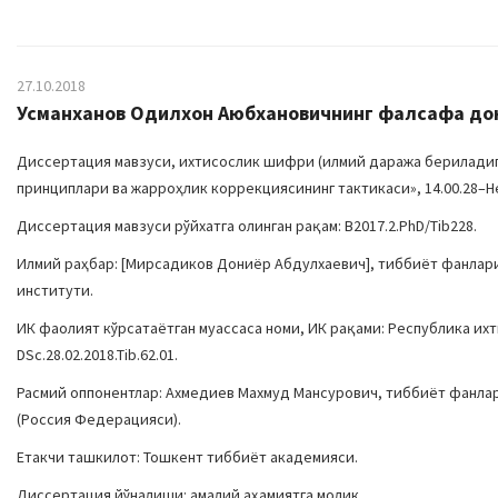
27.10.2018
Усманханов Одилхон Аюбхановичнинг фалсафа докт
Диссертация мавзуси, ихтисослик шифри (илмий даража бериладиган
принциплари ва жарроҳлик коррекциясининг тактикаси», 14.00.28–Н
Диссертация мавзуси рўйхатга олинган рақам: B2017.2.PhD/Tib228.
Илмий раҳбар: [
Мирсадиков Дониёр Абдулхаевич
], тиббиёт фанлар
институти.
ИК фаолият кўрсатаётган муассаса номи, ИК рақами: Республика и
DSc.28.02.2018.Tib.62.01.
Расмий оппонентлар: Ахмедиев Махмуд Мансурович, тиббиёт фанла
(Россия Федерацияси).
Етакчи ташкилот: Тошкент тиббиёт академияси.
Диссертация йўналиши: амалий аҳамиятга молик...