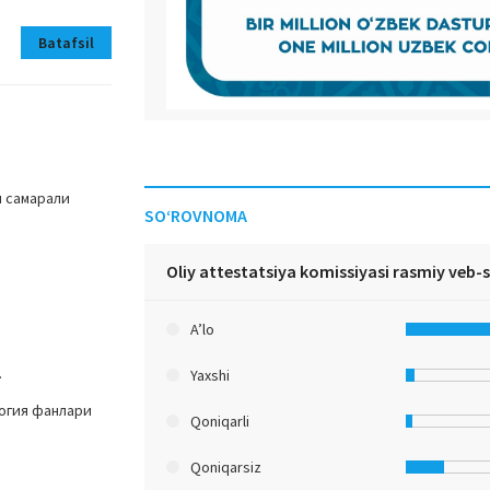
Batafsil
н самарали
SO‘ROVNOMA
Oliy attestatsiya komissiyasi rasmiy veb-
A’lo
.
Yaxshi
логия фанлари
Qoniqarli
Qoniqarsiz