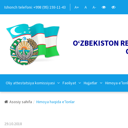
Ishonch telefoni: +998 (95) 193-11-43
A+
A
A-
O‘ZBEKISTON R
Oliy attestatsiya komissiyasi
Faoliyat
Hujjatlar
Himoya e’lonl
Asosiy sahifa
Himoya haqida e’lonlar
29.10.2018