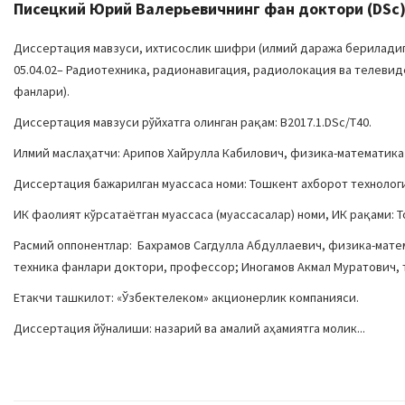
Писецкий Юрий Валерьевичнинг фан доктори (DSc) 
Диссертация мавзуси, ихтисослик шифри (илмий даража бериладига
05.04.02– Радиотехника, радионавигация, радиолокация ва телевид
фанлари).
Диссертация мавзуси рўйхатга олинган рақам: B2017.1.DSc/T40.
Илмий маслаҳатчи: Арипов Хайрулла Кабилович, физика-математик
Диссертация бажарилган муассаса номи: Тошкент ахборот технолог
ИК фаолият кўрсатаётган муассаса (муассасалар) номи, ИК рақами: Т
Расмий оппонентлар: Бахрамов Сагдулла Абдуллаевич, физика-мат
техника фанлари доктори, профессор; Иногамов Акмал Муратович, 
Етакчи ташкилот: «Ўзбектелеком» акционерлик компанияси.
Диссертация йўналиши: назарий ва амалий аҳамиятга молик...