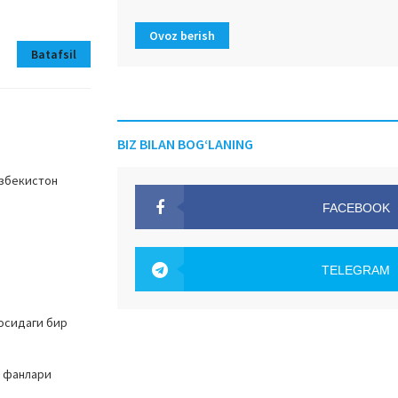
Ovoz berish
Batafsil
BIZ BILAN BOG‘LANING
Ўзбекистон
FACEBOOK
OAK.UZ
TELEGRAM
OAK.UZ
сосидаги бир
я фанлари