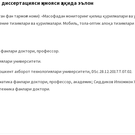
диссертацияси ҳимояси ҳақида эълон
н фан тармоғи номи): «Масофадан мониторинг қилиш қурилмалари ва 
ение тизимлари ва қурилмалари. Мобиль, тола-оптик алоқа тизимлари 
а фанлари доктори, профессор.
иялари университети.
ошкент ахборот технологиялари университети, DSc.28.12.2017.Т.07.02.
ематика фанлари доктори, профессор, академик; Сиддиков Илхомжон 
техника фанлари доктори.