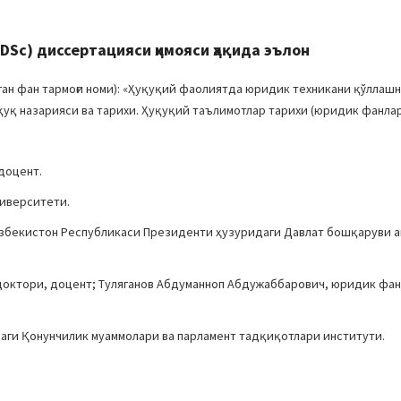
Sc) диссертацияси ҳимояси ҳақида эълон
ан фан тармоғи номи): «Ҳуқуқий фаолиятда юридик техникани қўллашн
уқ назарияси ва тарихи. Ҳуқуқий таълимотлар тарихи (юридик фанлар
доцент.
ниверситети.
: Ўзбекистон Республикаси Президенти ҳузуридаги Давлат бошқаруви 
 доктори, доцент; Туляганов Абдуманноп Абдужаббарович, юридик фа
аги Қонунчилик муаммолари ва парламент тадқиқотлари институти.