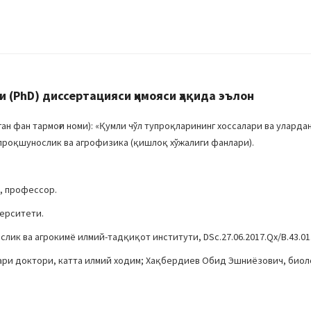
(PhD) диссертацияси ҳимояси ҳақида эълон
 фан тармоғи номи): «Қумли чўл тупроқларининг хоссалари ва уларда
проқшунослик ва агрофизика (қишлоқ хўжалиги фанлари).
, профессор.
верситети.
лик ва агрокимё илмий-тадқиқот институти, DSc.27.06.2017.Qx/B.43.01
лари доктори, катта илмий ходим; Хақбердиев Обид Эшниёзович, био