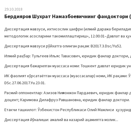
29.10.2018
Бердияров Шухрат Намазбоевичнинг фандоктори (D
Диссертация мавзуси, ихтисослик шифри (илмий даража бериладиг
методологик асосларини такомиллаштириш», 12.00.01–Давлат ва ҳуқ
Диссертация мавзуси рўйхатга олинган рақам: В2017.3.Dsc/Yu52.
Илмий раҳбар: Тультеев Ильяс Тавасович, юридик фанлар доктори, 
Диссертация бажарилган муассаса номи: Тошкент давлат юридик у
ИК фаолият кўрсатаётган муассаса (муассасалар) номи, ИК рақами
DSc.27.06.2017.Yu.23.01.
Расмий оппонентлар: Азизов Ниғмонжон Пардаевич, юридик фанлар
доцент; Каримова Дилафруз Равшановна, юридик фанлар доктори.
Етакчи ташкилот: Ўзбекистон Республикаси Олий Мажлиси ҳузурид
Диссертация йўналиши: амалий ва назарий аҳамиятга молик...