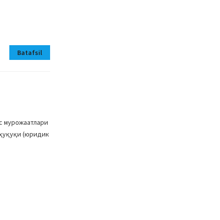
Batafsil
хс мурожаатлари
 ҳуқуқи (юридик