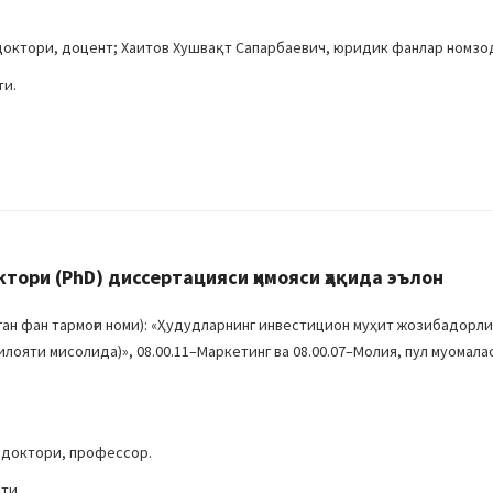
доктори, доцент; Хаитов Хушвақт Сапарбаевич, юридик фанлар номзо
ти.
ри (PhD) диссертацияси ҳимояси ҳақида эълон
ан фан тармоғи номи): «Ҳудудларнинг инвестицион муҳит жозибадор
ояти мисолида)», 08.00.11–Маркетинг ва 08.00.07–Молия, пул муомала
 доктори, профессор.
ти.