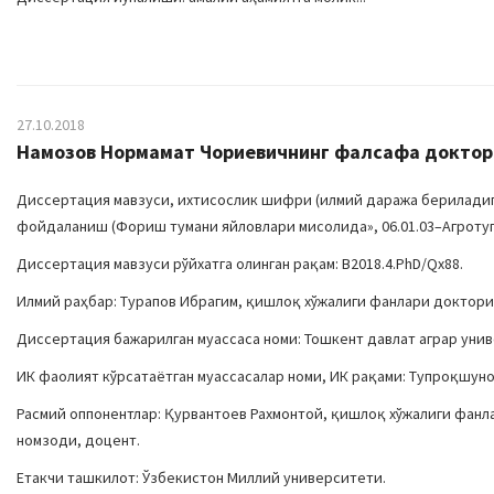
27.10.2018
Намозов Нормамат Чориевичнинг фалсафа доктори 
Диссертация мавзуси, ихтисослик шифри (илмий даража бериладиган
фойдаланиш (Фориш тумани яйловлари мисолида», 06.01.03–Агроту
Диссертация мавзуси рўйхатга олинган рақам: B2018.4.PhD/Qx88.
Илмий раҳбар: Турапов Ибрагим, қишлоқ хўжалиги фанлари доктори
Диссертация бажарилган муассаса номи: Тошкент давлат аграр уни
ИК фаолият кўрсатаётган муассасалар номи, ИК рақами: Тупроқшунос
Расмий оппонентлар: Қурвантоев Рахмонтой, қишлоқ хўжалиги фан
номзоди, доцент.
Етакчи ташкилот: Ўзбекистон Миллий университети.