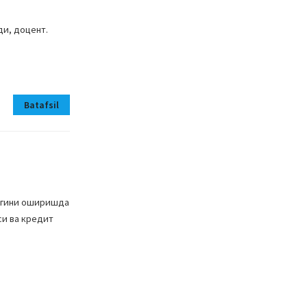
ди, доцент.
Batafsil
лигини оширишда
си ва кредит