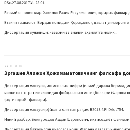
DSc.27.06.2017.Yu.23.01.
Расмий оппонентлар: Хакимов Рахим Расулжонович, юридик фанлар 
Етакчи ташкилот: Бердақ номидаги Қорақалпоқ давлат университе
Диссертация йўналиши: назарий ва амалий аҳамиятга молик...
27.10.2018
Эргашев Алижон Ҳожимаматовичнинг фалсафа докто
Диссертация мавзуси, ихтисослик шифри (илмий даража бериладиг
маркетинг стратегияларидан фойдаланиш истиқболлари (Фарғона вил
(иқтисодиёт фанлари).
Диссертация мавзуси рўйхатга олинган рақам: В2018.4.PhD/Iqt754.
Илмий раҳбар: Бекмуродов Адҳам Шарипович, иқтисодиёт фанлари
Диссертация бажарилган муассаса номи: Фарғона давлат университе