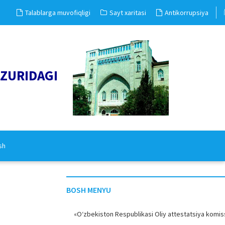
Talablarga muvofiqligi
Sayt xaritasi
Antikorrupsiya
UZURIDAGI
sh
BOSH MENYU
«O‘zbekiston Respublikasi Oliy attestatsiya komiss