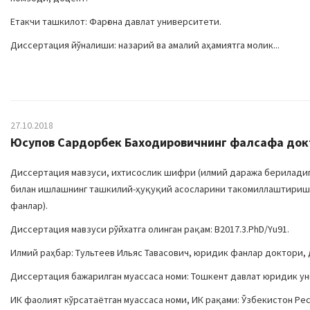
Етакчи ташкилот: Фарғона давлат университети.
Диссертация йўналиши: назарий ва амалий аҳамиятга молик...
27.10.2018
Юсупов Сардорбек Баходировичнинг фалсафа докто
Диссертация мавзуси, ихтисослик шифри (илмий даража бериладига
билан ишлашнинг ташкилий-ҳуқуқий асосларини такомиллаштириш»,
фанлар).
Диссертация мавзуси рўйхатга олинган рақам: В2017.3.PhD/Yu91.
Илмий раҳбар: Тультеев Ильяс Тавасович, юридик фанлар доктори, 
Диссертация бажарилган муассаса номи: Тошкент давлат юридик у
ИК фаолият кўрсатаётган муассаса номи, ИК рақами: Ўзбекистон Р