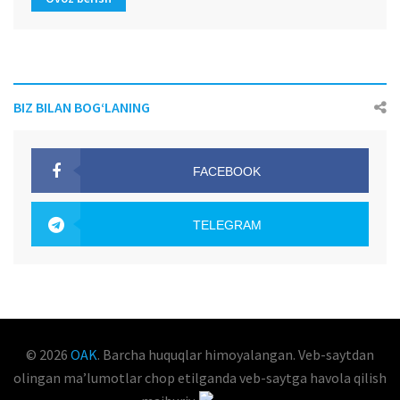
BIZ BILAN BOG‘LANING
FACEBOOK
OAK.UZ
TELEGRAM
OAK.UZ
© 2026
OAK
. Barcha huquqlar himoyalangan. Veb-saytdan
olingan maʼlumotlar chop etilganda veb-saytga havola qilish