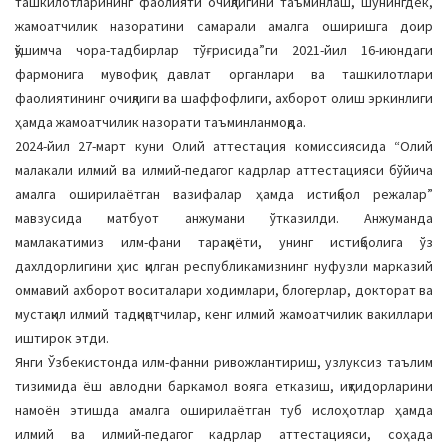
ташкилотларининг фаолияти очиқлигини таъминлаш, шунингдек,
жамоатчилик назоратини самарали амалга оширишга доир
қўшимча чора-тадбирлар тўғрисида”ги 2021-йил 16-июндаги
фармонига мувофиқ давлат органлари ва ташкилотлари
фаолиятининг очиқлиги ва шаффофлиги, ахборот олиш эркинлиги
ҳамда жамоатчилик назорати таъминланмоқда.
2024-йил 27-март куни Олий аттестация комиссиясида “Олий
малакали илмий ва илмий-педагог кадрлар аттестацияси бўйича
амалга оширилаётган вазифалар ҳамда истиқбол режалар”
мавзусида матбуот анжумани ўтказилди. Анжуманда
мамлакатимиз илм-фани тараққиёти, унинг истиқболига ўз
дахлдорлигини ҳис қилган республикамизнинг нуфузли марказий
оммавий ахборот воситалари ходимлари, блогерлар, докторат ва
мустақил илмий тадқиқотчилар, кенг илмий жамоатчилик вакиллари
иштирок этди.
Янги Ўзбекистонда илм-фанни ривожлантириш, узлуксиз таълим
тизимида ёш авлодни баркамол вояга етказиш, иқтидорларини
намоён этишда амалга оширилаётган туб ислоҳотлар ҳамда
илмий ва илмий-педагог кадрлар аттестацияси, соҳада