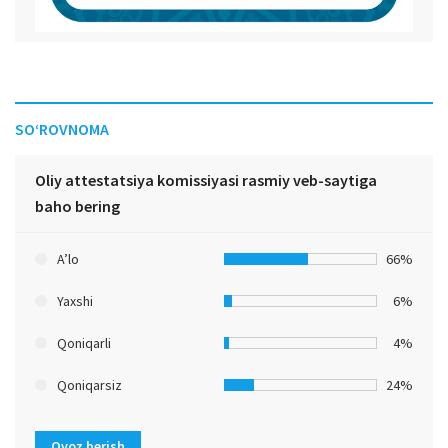
SO‘ROVNOMA
Oliy attestatsiya komissiyasi rasmiy veb-saytiga
baho bering
A’lo
66%
Yaxshi
6%
Qoniqarli
4%
Qoniqarsiz
24%
Ovoz berish