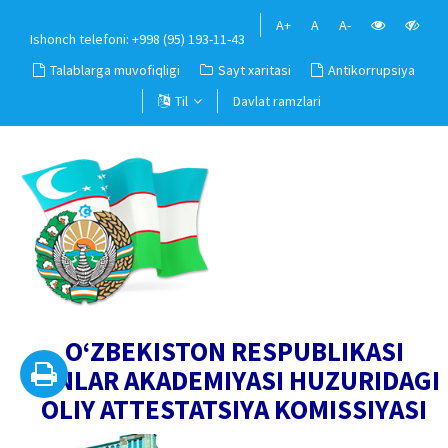
A+
A
A-
Ishonch telefoni: +998 (95) 193-11-43
Talablarga muvofiqligi
Sayt xaritasi
Antikorrupsiya
Til
Davlat ramzlari
O‘ZBEKISTON RESPUBLIKASI
FANLAR AKADEMIYASI HUZURIDAGI
OLIY ATTESTATSIYA KOMISSIYASI