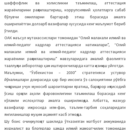
шаффофлик ва холисликни таъминлаш, аттестация
жараёнларини рақамлаштириш, коррупсиявий ҳолатларга сабаб
бўлувчи омилларни бартараф этиш борасида амалга
оширилаётган долзарб вазифалар хусусида кенг маълумот бериб
ўтилди.
ОАК маъсул мутахассислари томонидан “Олий малакали илмий ва
илмий-педагог кадрлар аттестацияси натижалари”, “Олий
малакали илмий ва илмий-педагог кадрлар аттестацияси
жараёнини рақамлаштириш” мавзуларидага амалий фаолиятга
тааллуқли ахборотлар ҳам иштирокчиларда катта қизиқиш уйғотди.
Маълумки, “Ўзбекистон – 2030” стратегияси устувор
йўналишлари доирасида ҳар бир инсонга ўз салоҳиятини рўёбга
чиқариши учун муносиб шароитларни яратиш, барқарор иқтисодий
ўсиш орқали аҳоли фаровонлигини таъминлаш борасида кенг
кўламли ислоҳотлар амалга оширилмоқда. Албатта, мазкур
вазифалар ижросида илм-фан, таълим-тарбия соҳаларидаги
янгиланишлар муҳим аҳамият касб этмоқда.
Шу боис очиқ мулоқот шаклида ўтказилган матбуот анжуманида
журналист ва блогерлар ҳамда илмий жамоатчилик томонидан