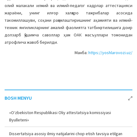
олий малакали илмий ва илмий-педагог кадрлар аттестацияси
жараёни, унинг илғор халқаро тажрибалар асосида
такомиллашуви, соҳани рақамлаштиришнинг аҳамияти ва илмий-
техник янгиликларнинг амалий фаолиятга татбиқ этилишига доир
долзарб қўшимча саволлар ҳам ОАК масъуллари томонидан
атрофлича жавоб берилди.
Манба:
https://yoshlarovozi.uz/
BOSH MENYU
«O‘zbekiston Respublikasi Oliy attestatsiya komissiyasi
Byulleteni»
Dissertatsiya asosiy ilmiy natijalarini chop etish tavsiya etilgan