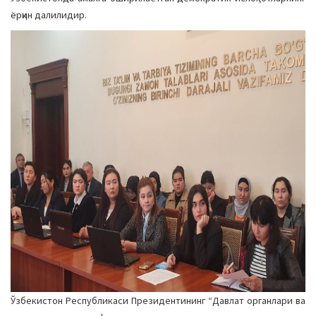
a
ёрқин далилидир.
t
i
o
n
Ўзбекистон Республикаси Президентининг “Давлат органлари ва