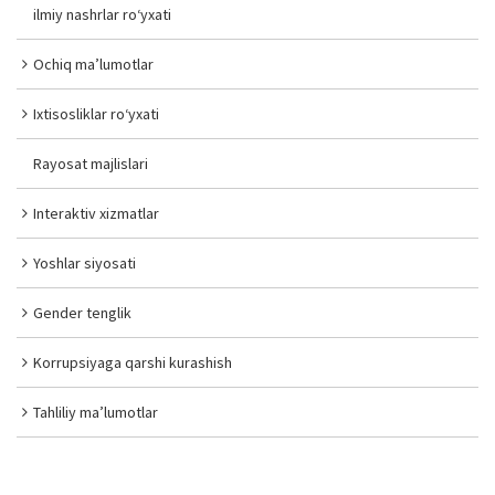
ilmiy nashrlar ro‘yxati
Ochiq ma’lumotlar
Ixtisosliklar ro‘yxati
Rayosat majlislari
Interaktiv xizmatlar
Yoshlar siyosati
Gender tenglik
Korrupsiyaga qarshi kurashish
Tahliliy ma’lumotlar