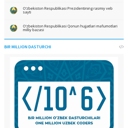
O‘zbekiston Respublikasi Prezidentining rasmiy veb
sayti
O‘zbekiston Respublikasi Qonun hujjatlari ma’lumotlari
milliy bazasi
BIR MILLION DASTURCHI