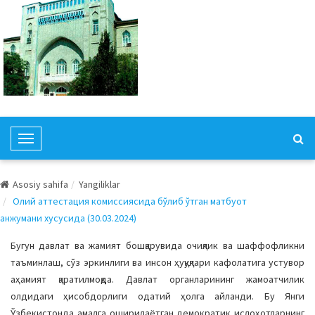
T
o
g
Asosiy sahifa
Yangiliklar
g
Олий аттестация комиссиясида бўлиб ўтган матбуот
l
анжумани хусусида (30.03.2024)
e
N
Бугун давлат ва жамият бошқарувида очиқлик ва шаффофликни
a
таъминлаш, сўз эркинлиги ва инсон ҳуқуқлари кафолатига устувор
v
аҳамият қаратилмоқда. Давлат органларининг жамоатчилик
i
олдидаги ҳисобдорлиги одатий ҳолга айланди. Бу Янги
g
Ўзбекистонда амалга оширилаётган демократик ислоҳотларнинг