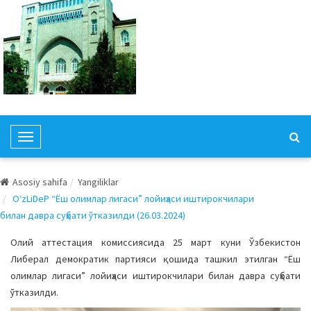
T
o
g
Asosiy sahifa
Yangiliklar
g
O‘zLiDeP “Ёш олимлар лигаси” лойиҳаси иштирокчилари
l
билан давра суҳбати ўтказилди (26.03.2024)
e
N
Олий аттестация комиссиясида 25 март куни Ўзбекистон
a
Либерал демократик партияси қошида ташкил этилган “Ёш
v
олимлар лигаси” лойиҳаси иштирокчилари билан давра суҳбати
i
ўтказилди.
g