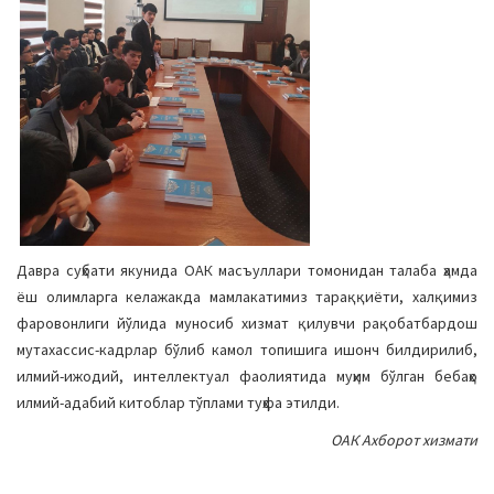
Давра суҳбати якунида ОАК масъуллари томонидан талаба ҳамда
ёш олимларга келажакда мамлакатимиз тараққиёти, халқимиз
фаровонлиги йўлида муносиб хизмат қилувчи рақобатбардош
мутахассис-кадрлар бўлиб камол топишига ишонч билдирилиб,
илмий-ижодий, интеллектуал фаолиятида муҳим бўлган бебаҳо
илмий-адабий китоблар тўплами туҳфа этилди.
ОАК Ахборот хизмати