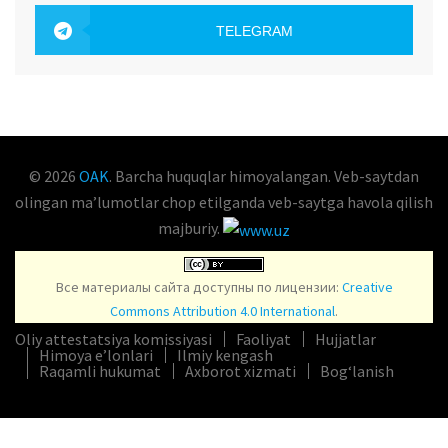
OAK.UZ
TELEGRAM
OAK.UZ
© 2026
OAK
. Barcha huquqlar himoyalangan. Veb-saytdan
olingan maʼlumotlar chop etilganda veb-saytga havola qilish
majburiy.
Все материалы сайта доступны по лицензии:
Creative
Commons Attribution 4.0 International
.
Oliy attestatsiya komissiyasi
Faoliyat
Hujjatlar
Himoya e’lonlari
Ilmiy kengash
Raqamli hukumat
Axborot xizmati
Bog‘lanish