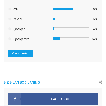
A’lo
66%
Yaxshi
6%
Qoniqarli
4%
Qoniqarsiz
24%
Ovoz berish
BIZ BILAN BOG‘LANING
FACEBOOK