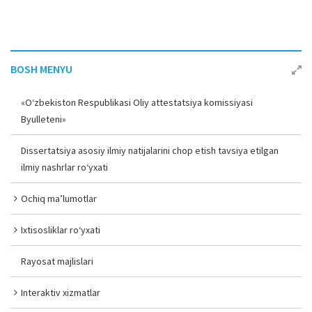
BOSH MENYU
«O‘zbekiston Respublikasi Oliy attestatsiya komissiyasi
Byulleteni»
Dissertatsiya asosiy ilmiy natijalarini chop etish tavsiya etilgan
ilmiy nashrlar ro‘yxati
Ochiq ma’lumotlar
Ixtisosliklar ro‘yxati
Rayosat majlislari
Interaktiv xizmatlar