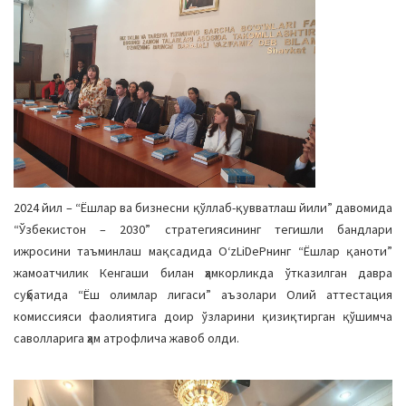
2024 йил – “Ёшлар ва бизнесни қўллаб-қувватлаш йили” давомида
“Ўзбекистон – 2030” стратегиясининг тегишли бандлари
ижросини таъминлаш мақсадида O‘zLiDePнинг “Ёшлар қаноти”
жамоатчилик Кенгаши билан ҳамкорликда ўтказилган давра
суҳбатида “Ёш олимлар лигаси” аъзолари Олий аттестация
комиссияси фаолиятига доир ўзларини қизиқтирган қўшимча
саволларига ҳам атрофлича жавоб олди.