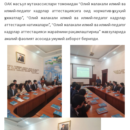
ОАК масъул мутахассислари томонидан “Олий малакали илмий ва
илмий-педагог кадрлар аттестациясига оид норматив-ҳуқуқий
ҳужжатлар”, “Олий малакали илмий ва илмий-педагог кадрлар
аттестация натижалари”, “Олий малакали илмий ва илмий-педагог
кадрлар аттестацияси жараёнини рақамлаштириш” мавзуларида
амалий фаолият асосида умумий ахборот берилди.