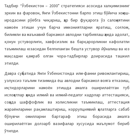
Тадбир “Ўзбекистон – 2030” стратегияси асосида халқимизнинг
эркин ва фаровон, Янги Ўзбекистонни барпо этиш бўйича хоҳиш-
иродасини рўёбга чиқариш, ҳар бир фуқарога ўз салоҳиятини
намоён этиши учун барча имкониятларни яратиш, соғлом,
билимли ва маънавий баркамол авлодни тарбиялаш ҳамда адолат,
қонун устуворлиги, хавфсизлик ва барқарорликни кафолатли
таъминлаш юзасидан белгиланган бешта устувор йўналиш ва юз
мақсадни қамраб олган чора-тадбирлар доирасида ташкил
этилди.
Давра суҳбатида Янги Ўзбекистонда илм-фанни ривожлантириш,
узлуксиз таълим тизимида ёш авлодни баркамол вояга етказиш,
иқтидорларини намоён этишда амалга оширилаётган туб
ислоҳотлар ҳамда илмий ва илмий-педагог кадрлар аттестацияси,
соҳада шаффофлик ва холисликни таъминлаш, аттестация
жараёнларини рақамлаштириш, коррупциявий ҳолатларга сабаб
бўлувчи омилларни бартараф этиш борасида амалга
оширилаётган долзарб вазифалар хусусида маълумот бериб
ўтилди.