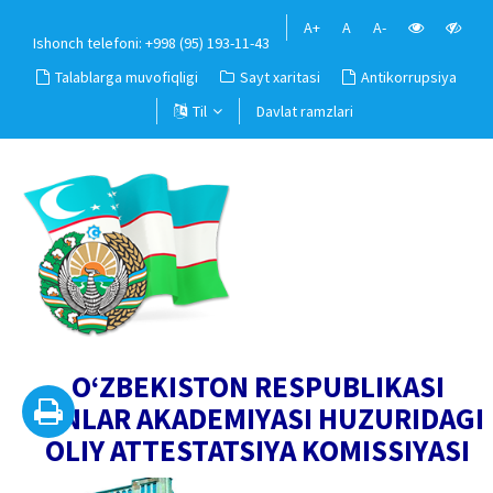
A+
A
A-
Ishonch telefoni: +998 (95) 193-11-43
Talablarga muvofiqligi
Sayt xaritasi
Antikorrupsiya
Til
Davlat ramzlari
O‘ZBEKISTON RESPUBLIKASI
FANLAR AKADEMIYASI HUZURIDAGI
OLIY ATTESTATSIYA KOMISSIYASI