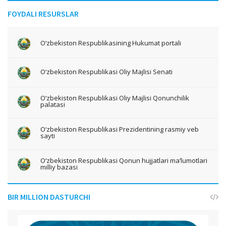
FOYDALI RESURSLAR
O‘zbekiston Respublikasining Hukumat portali
O‘zbekiston Respublikasi Oliy Majlisi Senati
O‘zbekiston Respublikasi Oliy Majlisi Qonunchilik
palatasi
O‘zbekiston Respublikasi Prezidentining rasmiy veb
sayti
O‘zbekiston Respublikasi Qonun hujjatlari ma’lumotlari
milliy bazasi
BIR MILLION DASTURCHI