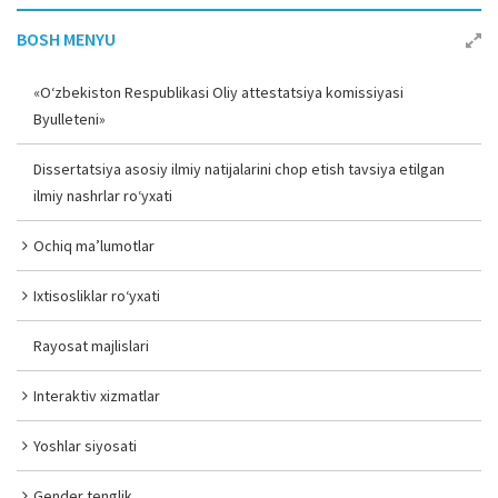
BOSH MENYU
«O‘zbekiston Respublikasi Oliy attestatsiya komissiyasi
Byulleteni»
Dissertatsiya asosiy ilmiy natijalarini chop etish tavsiya etilgan
ilmiy nashrlar ro‘yxati
Ochiq ma’lumotlar
Ixtisosliklar ro‘yxati
Rayosat majlislari
Interaktiv xizmatlar
Yoshlar siyosati
Gender tenglik