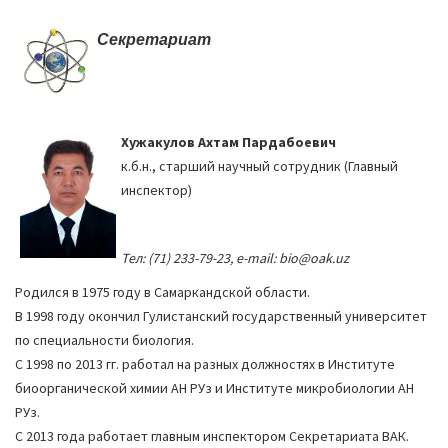
a
Секретариат
t
i
o
n
Хужакулов Ахтам Пардабоевич
к.б.н., старший научный сотрудник (Главный
инспектор)
Тел: (71) 233-79-23, e-mail: bio@oak.uz
Родился в 1975 году в Самаркандской области.
В 1998 году окончил Гулистанский государственный университет
по специальности биология.
С 1998 по 2013 гг. работал на разных должностях в Институте
биоорганической химии АН РУз и Институте микробиологии АН
РУз.
С 2013 года работает главным инспектором Секретариата ВАК.