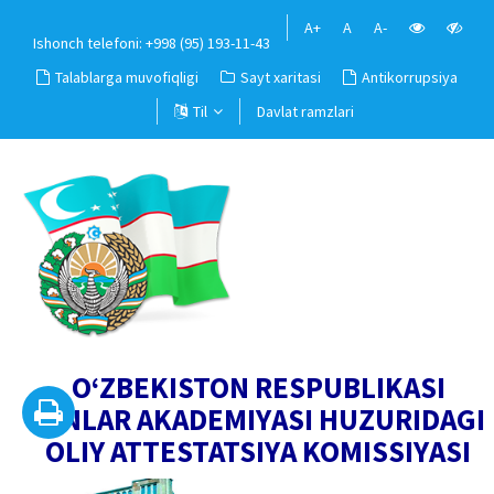
A+
A
A-
Ishonch telefoni: +998 (95) 193-11-43
Talablarga muvofiqligi
Sayt xaritasi
Antikorrupsiya
Til
Davlat ramzlari
O‘ZBEKISTON RESPUBLIKASI
FANLAR AKADEMIYASI HUZURIDAGI
OLIY ATTESTATSIYA KOMISSIYASI