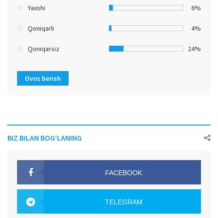
Yaxshi
6%
Qoniqarli
4%
Qoniqarsiz
24%
Ovoz berish
BIZ BILAN BOG‘LANING
FACEBOOK
OAK.UZ
TELEGRAM