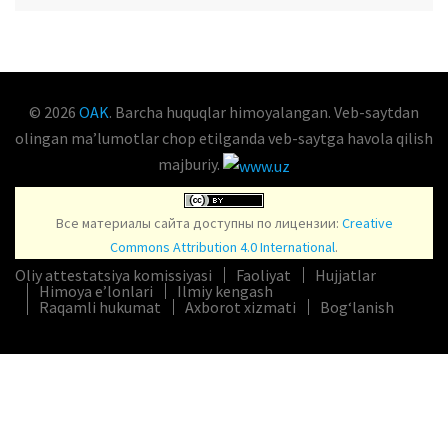
OAK.UZ
© 2026
OAK
. Barcha huquqlar himoyalangan. Veb-saytdan
olingan maʼlumotlar chop etilganda veb-saytga havola qilish
majburiy.
Все материалы сайта доступны по лицензии:
Creative
Commons Attribution 4.0 International
.
Oliy attestatsiya komissiyasi
Faoliyat
Hujjatlar
Himoya e’lonlari
Ilmiy kengash
Raqamli hukumat
Axborot xizmati
Bog‘lanish