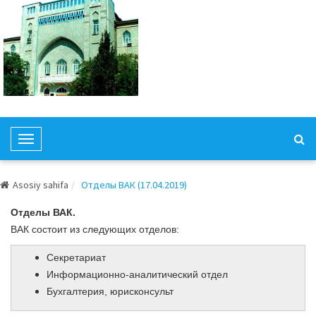
T
o
g
Asosiy sahifa
Отделы ВАК (17.04.2019)
g
l
Отделы ВАК.
e
ВАК состоит из следующих отделов:
N
Секретариат
a
Информационно-аналитический отдел
v
Бухгалтерия, юрисконсульт
i
g