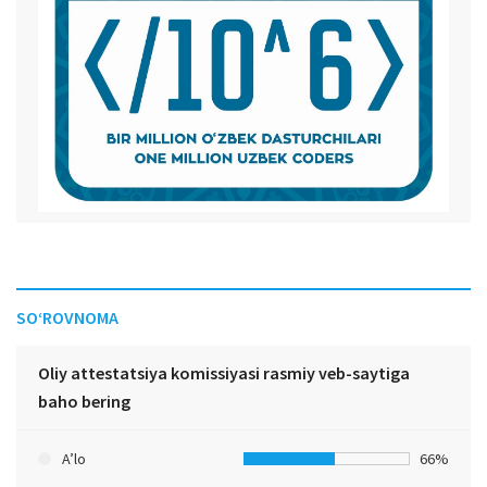
SO‘ROVNOMA
Oliy attestatsiya komissiyasi rasmiy veb-saytiga
baho bering
A’lo
66%