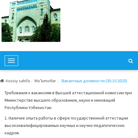
T
o
g
Asosiy sahifa
Ma’lumotlar
Вакантные должности (30.10.2025)
g
l
Требования к вакансиям в Высшей аттестационной комиссии при
e
Министерстве высшего образования, науки и инноваций
N
Республики Узбекистан:
a
1. Наличие опыта работы в сфере государственной аттестации
v
высококвалифицированных научных и научно-педагогических
i
кадров.
g