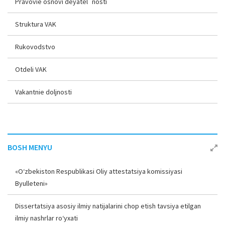
Pravovie osnovi deyatel`nosti
Struktura VAK
Rukovodstvo
Otdeli VAK
Vakantnie doljnosti
BOSH MENYU
«O‘zbekiston Respublikasi Oliy attestatsiya komissiyasi
Byulleteni»
Dissertatsiya asosiy ilmiy natijalarini chop etish tavsiya etilgan
ilmiy nashrlar ro‘yxati