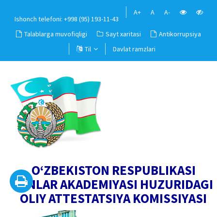
A+
A
A-
Ishonch telefoni: +998 (95) 193-11-43
Talablarga muvofiqligi
Sayt xaritasi
Antikorrupsiya
Til
Davlat ramzlari
O‘ZBEKISTON RESPUBLIKASI
FANLAR AKADEMIYASI HUZURIDAGI
OLIY ATTESTATSIYA KOMISSIYASI