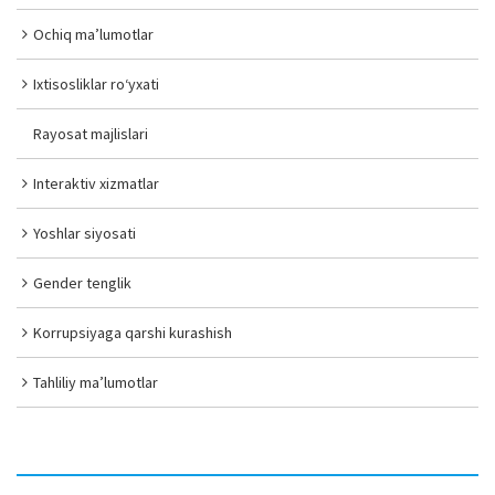
Ochiq ma’lumotlar
Ixtisosliklar ro‘yxati
Rayosat majlislari
Interaktiv xizmatlar
Yoshlar siyosati
Gender tenglik
Korrupsiyaga qarshi kurashish
Tahliliy ma’lumotlar