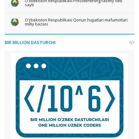
O‘zbekiston Respublikasi Prezidentining rasmiy veb
sayti
O‘zbekiston Respublikasi Qonun hujjatlari ma’lumotlari
milliy bazasi
BIR MILLION DASTURCHI