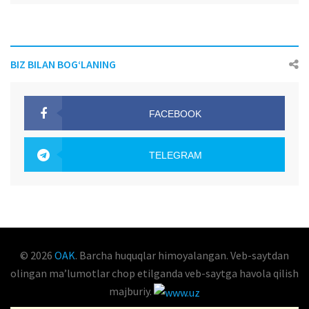
BIZ BILAN BOG‘LANING
FACEBOOK
OAK.UZ
TELEGRAM
OAK.UZ
© 2026
OAK
. Barcha huquqlar himoyalangan. Veb-saytdan
olingan maʼlumotlar chop etilganda veb-saytga havola qilish
majburiy.