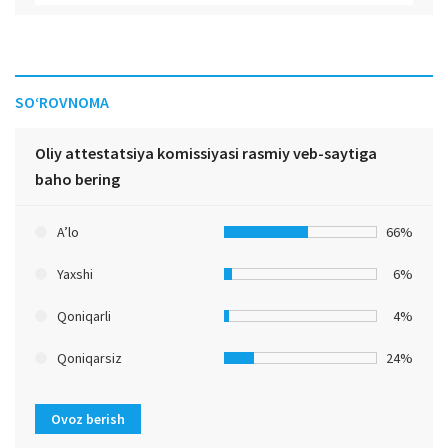
SO‘ROVNOMA
Oliy attestatsiya komissiyasi rasmiy veb-saytiga
baho bering
A’lo
66%
Yaxshi
6%
Qoniqarli
4%
Qoniqarsiz
24%
Ovoz berish