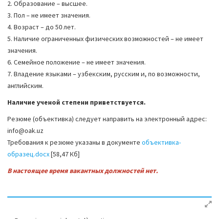
2. Образование – высшее.
a
3. Пол – не имеет значения.
t
4. Возраст – до 50 лет.
i
5. Наличие ограниченных физических возможностей – не имеет
o
значения.
n
6. Семейное положение – не имеет значения.
7. Владение языками – узбекским, русским и, по возможности,
английским.
Наличие ученой степени приветствуется.
Резюме (объективка) следует направить на электронный адрес:
info@oak.uz
Требования к резюме указаны в документе
объективка-
образец.docx
[58,47 Кб]
В настоящее время вакантных должностей нет.