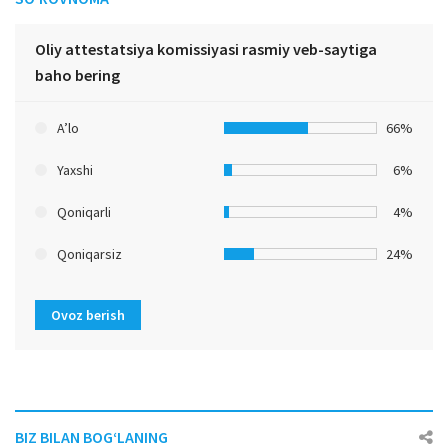
Oliy attestatsiya komissiyasi rasmiy veb-saytiga
baho bering
A’lo
66%
Yaxshi
6%
Qoniqarli
4%
Qoniqarsiz
24%
Ovoz berish
BIZ BILAN BOG‘LANING