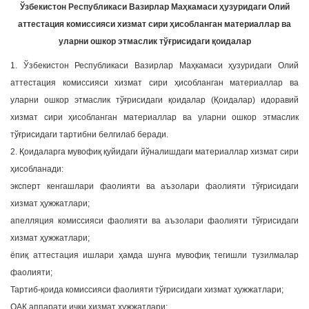
Ўзбекистон Республикаси Вазирлар Маҳкамаси ҳузуридаги Олий
a
аттестация комиссияси хизмат сири ҳисобланган материаллар ва
t
уларни ошкор этмаслик тўғрисидаги қоидалар
i
o
1. Ўзбекистон Республикаси Вазирлар Маҳкамаси ҳузуридаги Олий
n
аттестация комиссияси хизмат сири ҳисобланган материаллар ва
уларни ошкор этмаслик тўғрисидаги қоидалар (Қоидалар) идоравий
хизмат сири ҳисобланган материаллар ва уларни ошкор этмаслик
тўғрисидаги тартибни белгилаб беради.
2. Қоидаларга мувофиқ қуйидаги йўналишдаги материаллар хизмат сири
ҳисобланади:
эксперт кенгашлари фаолияти ва аъзолари фаолияти тўғрисидаги
хизмат ҳужжатлари;
апелляция комиссияси фаолияти ва аъзолари фаолияти тўғрисидаги
хизмат ҳужжатлари;
ёпиқ аттестация ишлари ҳамда шунга мувофиқ тегишли тузилмалар
фаолияти;
Тартиб-қоида комиссияси фаолияти тўғрисидаги хизмат ҳужжатлари;
ОАК аппарати ички хизмат ҳужжатлари;