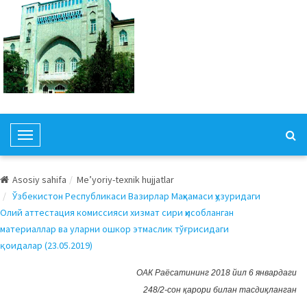
T
o
g
Asosiy sahifa
Me’yoriy-texnik hujjatlar
g
Ўзбекистон Республикаси Вазирлар Маҳкамаси ҳузуридаги
l
Олий аттестация комиссияси хизмат сири ҳисобланган
e
материаллар ва уларни ошкор этмаслик тўғрисидаги
N
қоидалар (23.05.2019)
a
v
ОАК Раёсатининг 2018 йил 6 январдаги
i
248/2-сон қарори билан тасдиқланган
g