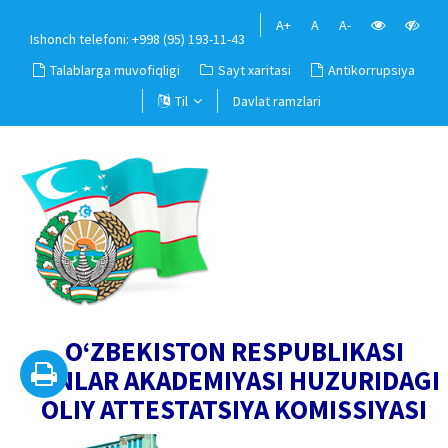
A+
A
A-
Ishonch telefoni: +998 (95) 193-11-43
Talablarga muvofiqligi
Sayt xaritasi
Antikorrupsiya
Til
Davlat ramzlari
O‘ZBEKISTON RESPUBLIKASI
FANLAR AKADEMIYASI HUZURIDAGI
OLIY ATTESTATSIYA KOMISSIYASI