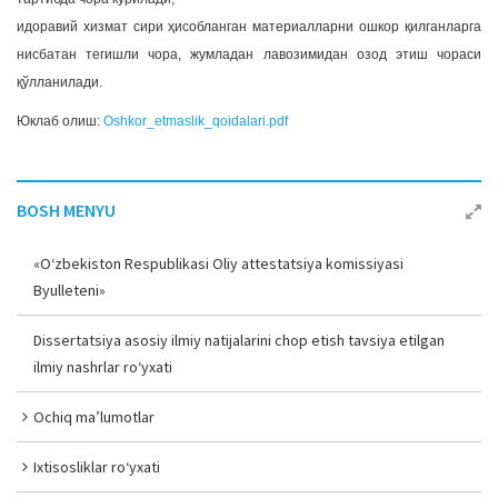
идоравий хизмат сири ҳисобланган материалларни ошкор қилганларга
нисбатан тегишли чора, жумладан лавозимидан озод этиш чораси
қўлланилади.
Юклаб олиш:
Oshkor_etmaslik_qoidalari.pdf
BOSH MENYU
«O‘zbekiston Respublikasi Oliy attestatsiya komissiyasi
Byulleteni»
Dissertatsiya asosiy ilmiy natijalarini chop etish tavsiya etilgan
ilmiy nashrlar ro‘yxati
Ochiq ma’lumotlar
Ixtisosliklar ro‘yxati