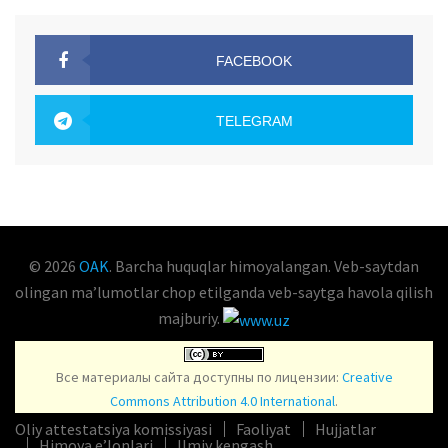
FACEBOOK
OAK.UZ
TELEGRAM
OAK.UZ
© 2026
OAK
. Barcha huquqlar himoyalangan. Veb-saytdan
olingan maʼlumotlar chop etilganda veb-saytga havola qilish
majburiy.
Все материалы сайта доступны по лицензии:
Creative
Commons Attribution 4.0 International
.
Oliy attestatsiya komissiyasi
Faoliyat
Hujjatlar
Himoya e’lonlari
Ilmiy kengash