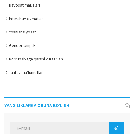
Rayosat majlislari
Interaktiv xizmatlar
Yoshlar siyosati
Gender tenglik
Korrupsiyaga qarshi kurashish
Tahliliy ma’lumotlar
YANGILIKLARGA OBUNA BO‘LISH