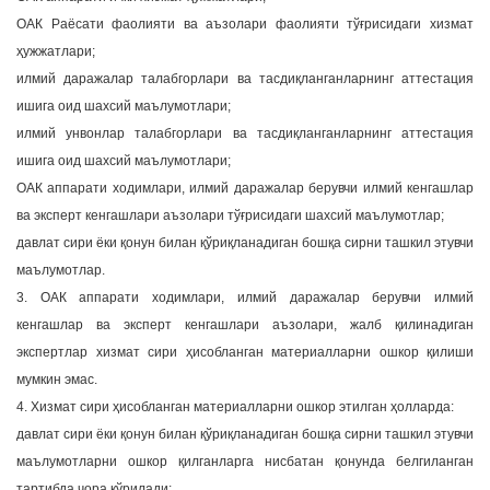
ОАК Раёсати фаолияти ва аъзолари фаолияти тўғрисидаги хизмат
ҳужжатлари;
илмий даражалар талабгорлари ва тасдиқланганларнинг аттестация
ишига оид шахсий маълумотлари;
илмий унвонлар талабгорлари ва тасдиқланганларнинг аттестация
ишига оид шахсий маълумотлари;
ОАК аппарати ходимлари, илмий даражалар берувчи илмий кенгашлар
ва эксперт кенгашлари аъзолари тўғрисидаги шахсий маълумотлар;
давлат сири ёки қонун билан қўриқланадиган бошқа сирни ташкил этувчи
маълумотлар.
3. ОАК аппарати ходимлари, илмий даражалар берувчи илмий
кенгашлар ва эксперт кенгашлари аъзолари, жалб қилинадиган
экспертлар хизмат сири ҳисобланган материалларни ошкор қилиши
мумкин эмас.
4. Хизмат сири ҳисобланган материалларни ошкор этилган ҳолларда:
давлат сири ёки қонун билан қўриқланадиган бошқа сирни ташкил этувчи
маълумотларни ошкор қилганларга нисбатан қонунда белгиланган
тартибда чора кўрилади;