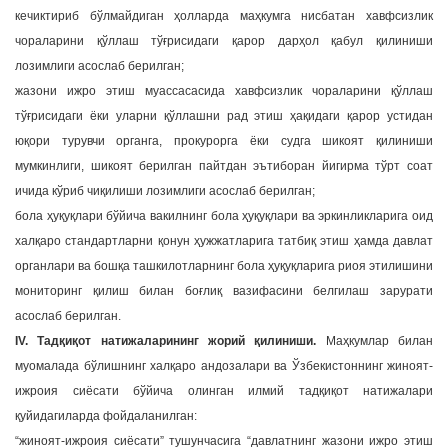
кечиктириб бўлмайдиган ҳолларда маҳкумга нисбатан хавфсизлик
чораларини қўллаш тўғрисидаги қарор дарҳол қабул қилиниши
лозимлиги асослаб берилган;
жазони ижро этиш муассасасида хавфсизлик чораларини қўллаш
тўғрисидаги ёки уларни қўллашни рад этиш ҳақидаги қарор устидан
юқори турувчи органга, прокурорга ёки судга шикоят қилиниши
мумкинлиги, шикоят берилган пайтдан эътиборан йигирма тўрт соат
ичида кўриб чиқилиши лозимлиги асослаб берилган;
бола ҳуқуқлари бўйича вакилнинг бола ҳуқуқлари ва эркинликларига оид
халқаро стандартларни қонун ҳужжатларига татбиқ этиш ҳамда давлат
органлари ва бошқа ташкилотларнинг бола ҳуқуқларига риоя этилишини
мониторинг қилиш билан боғлиқ вазифасини белгилаш зарурати
асослаб берилган.
IV. Тадқиқот натижаларининг жорий қилиниши.
Маҳкумлар билан
муомалада бўлишнинг халқаро андозалари ва Ўзбекистоннинг жиноят-
ижроия сиёсати бўйича олинган илмий тадқиқот натижалари
қуйидагиларда фойдаланилган:
“жиноят-ижроия сиёсати” тушунчасига “давлатнинг жазони ижро этиш