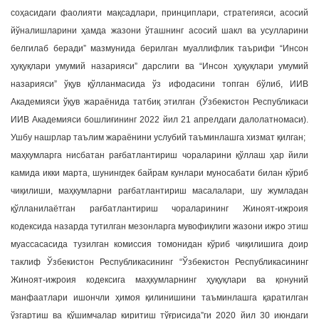
соҳасидаги фаолияти мақсадлари, принциплари, стратегияси, асосий
йўналишларини ҳамда жазони ўташнинг асосий шакл ва усулларини
белгилаб беради” мазмунида берилган муаллифлик таърифи “Инсон
ҳуқуқлари умумий назарияси” дарслиги ва “Инсон ҳуқуқлари умумий
назарияси” ўқув қўлланмасида ўз ифодасини топган бўлиб, ИИВ
Академияси ўқув жараёнида татбиқ этилган (Ўзбекистон Республикаси
ИИВ Академияси бошлиғининг 2022 йил 21 апрелдаги далолатномаси).
Ушбу нашрлар таълим жараёнини услубий таъминлашга хизмат қилган;
маҳкумларга нисбатан рағбатлантириш чораларини қўллаш ҳар йили
камида икки марта, шунингдек байрам кунлари муносабати билан кўриб
чиқилиши, маҳкумларни рағбатлантириш масалалари, шу жумладан
қўлланилаётган рағбатлантириш чораларининг Жиноят-ижроия
кодексида назарда тутилган мезонларга мувофиқлиги жазони ижро этиш
муассасасида тузилган комиссия томонидан кўриб чиқилишига доир
таклиф Ўзбекистон Республикасининг “Ўзбекистон Республикасининг
Жиноят-ижроия кодексига маҳкумларнинг ҳуқуқлари ва қонуний
манфаатлари ишончли ҳимоя қилинишини таъминлашга қаратилган
ўзгартиш ва қўшимчалар киритиш тўғрисида”ги 2020 йил 30 июндаги