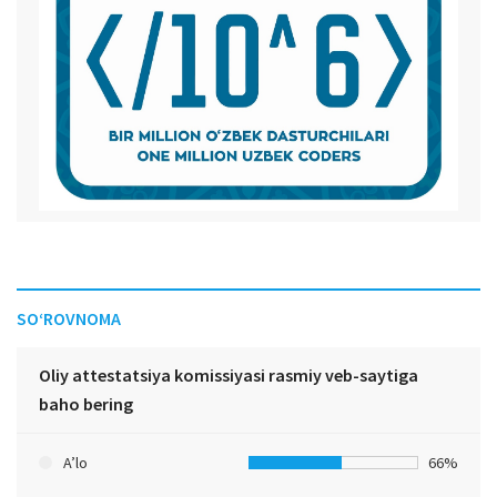
SO‘ROVNOMA
Oliy attestatsiya komissiyasi rasmiy veb-saytiga
baho bering
A’lo
66%