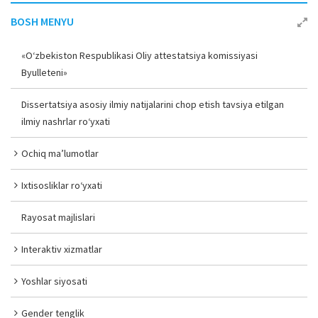
BOSH MENYU
«O‘zbekiston Respublikasi Oliy attestatsiya komissiyasi
Byulleteni»
Dissertatsiya asosiy ilmiy natijalarini chop etish tavsiya etilgan
ilmiy nashrlar ro‘yxati
Ochiq ma’lumotlar
Ixtisosliklar ro‘yxati
Rayosat majlislari
Interaktiv xizmatlar
Yoshlar siyosati
Gender tenglik