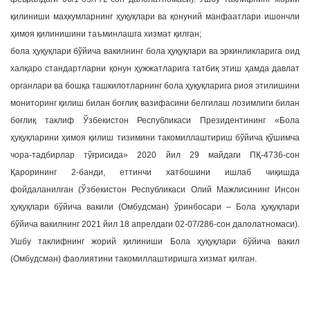
қилиниши маҳкумларнинг ҳуқуқлари ва қонуний манфаатлари ишончли
ҳимоя қилинишини таъминлашга хизмат қилган;
бола ҳуқуқлари бўйича вакилнинг бола ҳуқуқлари ва эркинликларига оид
халқаро стандартларни қонун ҳужжатларига татбиқ этиш ҳамда давлат
органлари ва бошқа ташкилотларнинг бола ҳуқуқларига риоя этилишини
мониторинг қилиш билан боғлиқ вазифасини белгилаш лозимлиги билан
боғлиқ таклиф Ўзбекистон Республикаси Президентининг «Бола
ҳуқуқларини ҳимоя қилиш тизимини такомиллаштириш бўйича қўшимча
чора-тадбирлар тўғрисида» 2020 йил 29 майдаги ПҚ-4736-сон
Қарорининг 2-банди, еттинчи хатбошини ишлаб чиқишда
фойдаланилган (Ўзбекистон Республикаси Олий Мажлисининг Инсон
ҳуқуқлари бўйича вакили (Омбудсман) ўринбосари – Бола ҳуқуқлари
бўйича вакилнинг 2021 йил 18 апрелдаги 02-07/286-сон далолатномаси).
Ушбу таклифнинг жорий қилиниши Бола ҳуқуқлари бўйича вакил
(Омбудсман) фаолиятини такомиллаштиришга хизмат қилган.