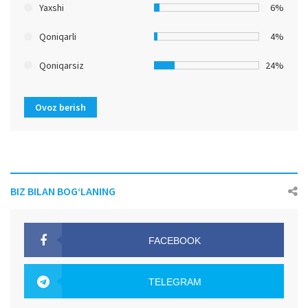
Yaxshi
6%
Qoniqarli
4%
Qoniqarsiz
24%
Ovoz berish
BIZ BILAN BOG‘LANING
FACEBOOK
OAK.UZ
TELEGRAM