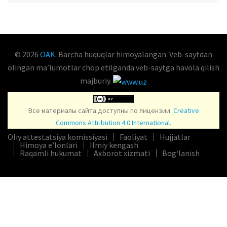
OAK.UZ
© 2026
OAK
. Barcha huquqlar himoyalangan. Veb-saytdan
olingan maʼlumotlar chop etilganda veb-saytga havola qilish
majburiy.
Все материалы сайта доступны по лицензии:
Creative
Commons Attribution 4.0 International
.
Oliy attestatsiya komissiyasi
Faoliyat
Hujjatlar
Himoya e’lonlari
Ilmiy kengash
Raqamli hukumat
Axborot xizmati
Bog‘lanish