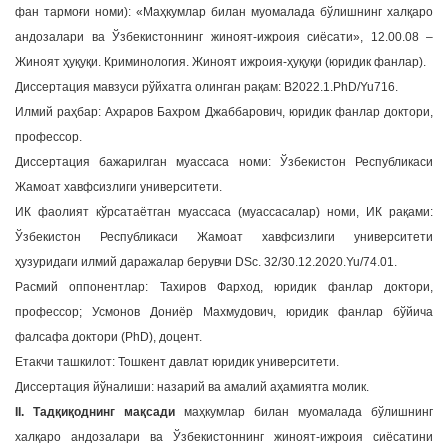
фан тармоғи номи): «Маҳкумлар билан муомалада бўлишнинг халқаро
a
андозалари ва Ўзбекистоннинг жиноят-ижроия сиёсати», 12.00.08 –
t
Жиноят ҳуқуқи. Криминология. Жиноят ижроия-ҳуқуқи (юридик фанлар).
i
Диссертация мавзуси рўйхатга олинган рақам: В2022.1.PhD/Yu716.
o
n
Илмий раҳбар: Ахраров Бахром Джаббарович, юридик фанлар доктори,
профессор.
Диссертация бажарилган муассаса номи: Ўзбекистон Республикаси
Жамоат хавфсизлиги университети.
ИК фаолият кўрсатаётган муассаса (муассасалар) номи, ИК рақами:
Ўзбекистон Республикаси Жамоат хавфсизлиги университети
ҳузуридаги илмий даражалар берувчи DSc. 32/30.12.2020.Yu/74.01.
Расмий оппонентлар: Тахиров Фарход, юридик фанлар доктори,
профессор; Усмонов Дониёр Махмудович, юридик фанлар бўйича
фалсафа доктори (PhD), доцент.
Етакчи ташкилот: Тошкент давлат юридик университети.
Диссертация йўналиши: назарий ва амалий аҳамиятга молик.
II. Тадқиқоднинг мақсади
маҳкумлар билан муомалада бўлишнинг
халқаро андозалари ва Ўзбекистоннинг жиноят-ижроия сиёсатини