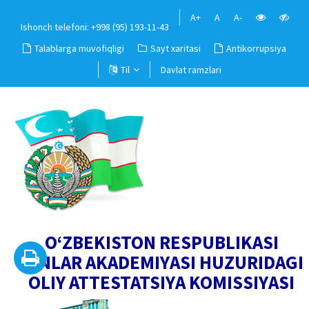
A+
A
A-
Ishonch telefoni: +998 (95) 193-11-43
Talablarga muvofiqligi
Sayt xaritasi
Antikorrupsiya
Til
Davlat ramzlari
O‘ZBEKISTON RESPUBLIKASI
FANLAR AKADEMIYASI HUZURIDAGI
OLIY ATTESTATSIYA KOMISSIYASI