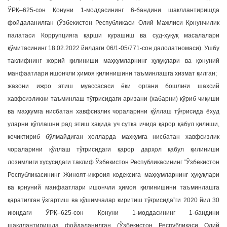
ЎРҚ–625-сон Қонуни 1-моддасининг 6-бандини шакллантиришда
фойдаланилган (Ўзбекистон Республикаси Олий Мажлиси Қонунчилик
палатаси Коррупцияга қарши курашиш ва суд-ҳуқуқ масалалари
қўмитасининг 18.02.2022 йилдаги 06/1-05/771-сон далолатномаси). Ушбу
таклифнинг жорий қилиниши маҳкумларнинг ҳуқуқлари ва қонуний
манфаатлари ишончли ҳимоя қилинишини таъминлашга хизмат қилган;
жазони ижро этиш муассасаси ёки органи бошлиғи шахсий
хавфсизликни таъминлаш тўғрисидаги аризани (хабарни) кўриб чиқиши
ва маҳкумга нисбатан хавфсизлик чораларини қўллаш тўғрисида ёхуд
уларни қўллашни рад этиш ҳақида уч сутка ичида қарор қабул қилиши,
кечиктириб бўлмайдиган ҳолларда маҳкумга нисбатан хавфсизлик
чораларини қўллаш тўғрисидаги қарор дарҳол қабул қилиниши
лозимлиги хусусидаги таклиф Ўзбекистон Республикасининг “Ўзбекистон
Республикасининг Жиноят-ижроия кодексига маҳкумларнинг ҳуқуқлари
ва қонуний манфаатлари ишончли ҳимоя қилинишини таъминлашга
қаратилган ўзгартиш ва қўшимчалар киритиш тўғрисида”ги 2020 йил 30
июндаги ЎРҚ–625-сон Қонуни 1-моддасининг 1-бандини
шакллантиришда фойдаланилган (Ўзбекистон Республикаси Олий