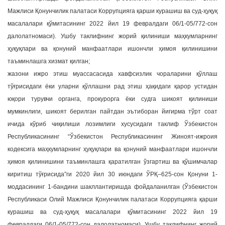
Мажлиси Қонунчилик палатаси Коррупцияга қарши курашиш ва суд-ҳуқуқ
масалалари қўмитасининг 2022 йил 19 февралдаги 06/1-05/772-сон
далолатномаси). Ушбу таклифнинг жорий қилиниши маҳкумларнинг
ҳуқуқлари ва қонуний манфаатлари ишончли ҳимоя қилинишини
таъминлашга хизмат қилган;
жазони ижро этиш муассасасида хавфсизлик чораларини қўллаш
тўғрисидаги ёки уларни қўллашни рад этиш ҳақидаги қарор устидан
юқори турувчи органга, прокурорга ёки судга шикоят қилиниши
мумкинлиги, шикоят берилган пайтдан эътиборан йигирма тўрт соат
ичида кўриб чиқилиши лозимлиги хусусидаги таклиф Ўзбекистон
Республикасининг “Ўзбекистон Республикасининг Жиноят-ижроия
кодексига маҳкумларнинг ҳуқуқлари ва қонуний манфаатлари ишончли
ҳимоя қилинишини таъминлашга қаратилган ўзгартиш ва қўшимчалар
киритиш тўғрисида”ги 2020 йил 30 июндаги ЎРҚ–625-сон Қонуни 1-
моддасининг 1-бандини шакллантиришда фойдаланилган (Ўзбекистон
Республикаси Олий Мажлиси Қонунчилик палатаси Коррупцияга қарши
курашиш ва суд-ҳуқуқ масалалари қўмитасининг 2022 йил 19
февралдаги 06/1-05/772-сон далолатномаси). Ушбу таклифнинг жорий