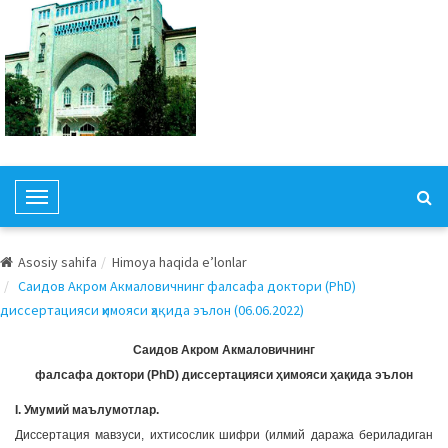
T
o
g
Asosiy sahifa
Himoya haqida e’lonlar
g
Саидов Акром Акмаловичнинг фалсафа доктори (PhD)
l
диссертацияси ҳимояси ҳақида эълон (06.06.2022)
e
N
Саидов Акром Акмаловичнинг
a
фалсафа доктори (PhD) диссертацияси ҳимояси ҳақида эълон
v
I. Умумий маълумотлар.
i
Диссертация мавзуси, ихтисослик шифри (илмий даража бериладиган
g