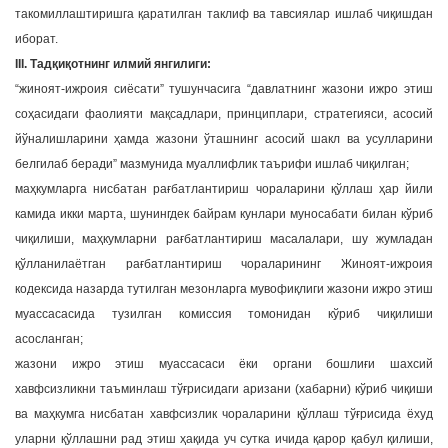
такомиллаштиришга қаратилган таклиф ва тавсиялар ишлаб чиқишдан
иборат.
III. Тадқиқотнинг илмий янгилиги:
“жиноят-ижроия сиёсати” тушунчасига “давлатнинг жазони ижро этиш
соҳасидаги фаолияти мақсадлари, принциплари, стратегияси, асосий
йўналишларини ҳамда жазони ўташнинг асосий шакл ва усулларини
белгилаб беради” мазмунида муаллифлик таърифи ишлаб чиқилган;
маҳкумларга нисбатан рағбатлантириш чораларини қўллаш ҳар йили
камида икки марта, шунингдек байрам кунлари муносабати билан кўриб
чиқилиши, маҳкумларни рағбатлантириш масалалари, шу жумладан
қўлланилаётган рағбатлантириш чораларининг Жиноят-ижроия
кодексида назарда тутилган мезонларга мувофиқлиги жазони ижро этиш
муассасасида тузилган комиссия томонидан кўриб чиқилиши
асосланган;
жазони ижро этиш муассасаси ёки органи бошлиғи шахсий
хавфсизликни таъминлаш тўғрисидаги аризани (хабарни) кўриб чиқиши
ва маҳкумга нисбатан хавфсизлик чораларини қўллаш тўғрисида ёхуд
уларни қўллашни рад этиш ҳақида уч сутка ичида қарор қабул қилиши,