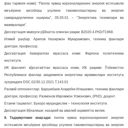
фан тармоғи номи): “Пилла чувиш корхоналарининг энергия истеъмоли
a
меъёрини ҳисоблаш усулини такомиллаштириш ва энергия
t
самарадорлигини ошириш”, 05.05.01 – “Энергетика тизимлари ва
i
мажмуалари”.
o
n
Диссертация мавзуси рўйхатга олинган рақам: В2020.4.PhD/Т1968.
Илмий раҳбар: Арипов Назиржон Мукарамович, техника фанлари
доктори, профессор.
Диссертация бажарилган муассаса номи: Фарғона политехника
институти.
ИК фаолият кўрсатаётган муассаса номи, ИК рақами: Ўзбекистон
Республикаси фанлар академияси энергетика муаммолари института
хузуридаги DSC.02/30.12.2021.T.143.01
Расмий оппонентлар: Қаршибаев Асқарбек Илашевич, техника фанлари
доктори, профессор; Рахмонов Икромжон Усмонович, (PhD), доцент.
Етакчи ташкилот: Бухоро муҳандислик – технология институти.
Диссертация йўналиши: назарий ва амалий аҳамиятга молик.
II. Тадқиқотнинг мақсади:
пилла чувиш корхоналарининг энергия
истеъмоли меъёрини ҳисоблаш усулини такомиллаштириш ва энергия