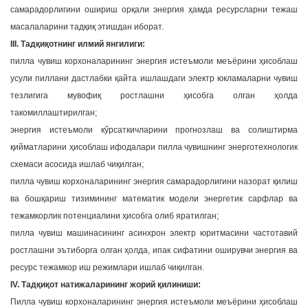
самарадорлигини ошириш орқали энергия ҳамда ресурсларни тежаш
масалаларини тадқиқ этишдан иборат.
III. Тадқиқотнинг илмий янгилиги:
пилла чувиш корхоналарининг энергия истеъмоли меъёрини ҳисоблаш
усули пиллани дастлабки қайта ишлашдаги электр юкламаларни чувиш
тезлигига мувофиқ ростлашни ҳисобга олган ҳолда
такомиллаштирилган;
энергия истеъмоли кўрсаткичларини прогнозлаш ва солиштирма
қийматларини ҳисоблаш ифодалари пилла чувишнинг энерготехнологик
схемаси асосида ишлаб чиқилган;
пилла чувиш корхоналарининг энергия самарадорлигини назорат қилиш
ва бошқариш тизимининг математик модели энергетик сарфлар ва
тежамкорлик потенциалини ҳисобга олиб яратилган;
пилла чувиш машинасининг асинхрон электр юритмасини частотавий
ростлашни эътиборга олган ҳолда, ипак сифатини оширувчи энергия ва
ресурс тежамкор иш режимлари ишлаб чиқилган.
IV. Тадқиқот натижаларининг жорий қилиниши:
Пилла чувиш корхоналарининг энергия истеъмоли меъёрини ҳисоблаш