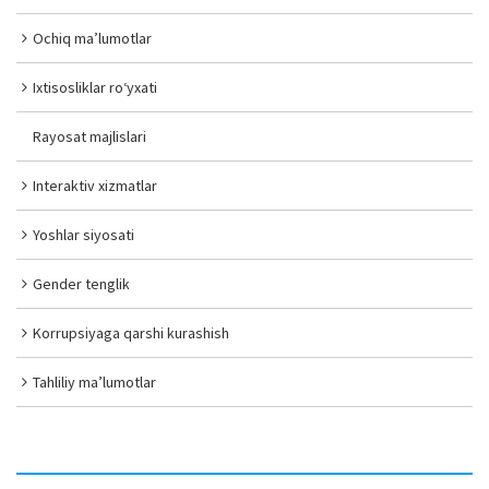
Ochiq ma’lumotlar
Ixtisosliklar ro‘yxati
Rayosat majlislari
Interaktiv xizmatlar
Yoshlar siyosati
Gender tenglik
Korrupsiyaga qarshi kurashish
Tahliliy ma’lumotlar