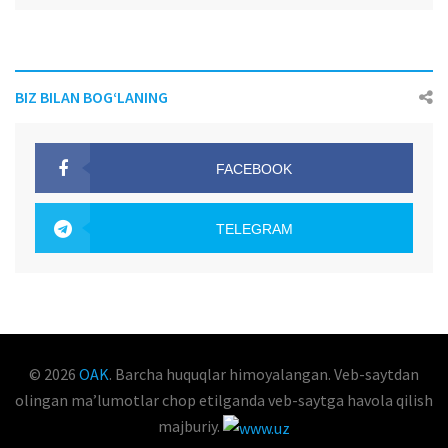
BIZ BILAN BOG‘LANING
FACEBOOK
OAK.UZ
TELEGRAM
OAK.UZ
© 2026
OAK
. Barcha huquqlar himoyalangan. Veb-saytdan
olingan maʼlumotlar chop etilganda veb-saytga havola qilish
majburiy.