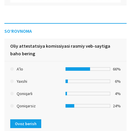
SO‘ROVNOMA
Oliy attestatsiya komissiyasi rasmiy veb-saytiga
baho bering
A’lo
66%
Yaxshi
6%
Qoniqarli
4%
Qoniqarsiz
24%
Ovoz berish