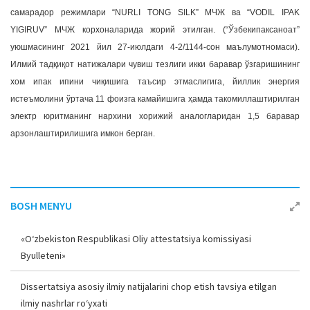
самарадор режимлари “NURLI TONG SILK” МЧЖ ва “VODIL IPAK
YIGIRUV” МЧЖ корхоналарида жорий этилган. (“Ўзбекипаксаноат”
уюшмасининг 2021 йил 27-июлдаги 4-2/1144-сон маълумотномаси).
Илмий тадқиқот натижалари чувиш тезлиги икки баравар ўзгаришининг
хом ипак ипини чиқишига таъсир этмаслигига, йиллик энергия
истеъмолини ўртача 11 фоизга камайишига ҳамда такомиллаштирилган
электр юритманинг нархини хорижий аналогларидан 1,5 баравар
арзонлаштирилишига имкон берган.
BOSH MENYU
«O‘zbekiston Respublikasi Oliy attestatsiya komissiyasi
Byulleteni»
Dissertatsiya asosiy ilmiy natijalarini chop etish tavsiya etilgan
ilmiy nashrlar ro‘yxati