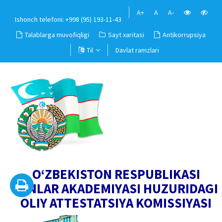
A+
A
A-
Ishonch telefoni: +998 (95) 193-11-43
Talablarga muvofiqligi
Sayt xaritasi
Antikorrupsiya
Til
Davlat ramzlari
O‘ZBEKISTON RESPUBLIKASI
FANLAR AKADEMIYASI HUZURIDAGI
OLIY ATTESTATSIYA KOMISSIYASI