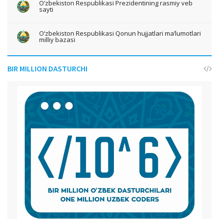
O‘zbekiston Respublikasi Prezidentining rasmiy veb
sayti
O‘zbekiston Respublikasi Qonun hujjatlari ma’lumotlari
milliy bazasi
BIR MILLION DASTURCHI