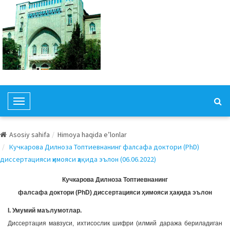
T
o
g
Asosiy sahifa
Himoya haqida e’lonlar
g
Кучкарова Дилноза Топтиевнанинг фалсафа доктори (PhD)
l
диссертацияси ҳимояси ҳақида эълон (06.06.2022)
e
N
Кучкарова Дилноза Топтиевнанинг
a
фалсафа доктори (PhD) диссертацияси ҳимояси ҳақида эълон
v
I. Умумий маълумотлар.
i
Диссертация мавзуси, ихтисослик шифри (илмий даража бериладиган
g