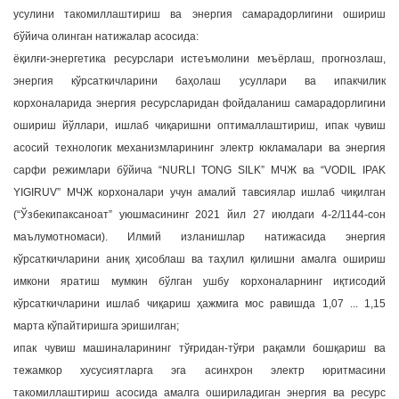
усулини такомиллаштириш ва энергия самарадорлигини ошириш
бўйича олинган натижалар асосида:
ёқилғи-энергетика ресурслари истеъмолини меъёрлаш, прогнозлаш,
энергия кўрсаткичларини баҳолаш усуллари ва ипакчилик
корхоналарида энергия ресурсларидан фойдаланиш самарадорлигини
ошириш йўллари, ишлаб чиқаришни оптималлаштириш, ипак чувиш
асосий технологик механизмларининг электр юкламалари ва энергия
сарфи режимлари бўйича “NURLI TONG SILK” МЧЖ ва “VODIL IPAK
YIGIRUV” МЧЖ корхоналари учун амалий тавсиялар ишлаб чиқилган
(“Ўзбекипаксаноат” уюшмасининг 2021 йил 27 июлдаги 4-2/1144-сон
маълумотномаси). Илмий изланишлар натижасида энергия
кўрсаткичларини аниқ ҳисоблаш ва таҳлил қилишни амалга ошириш
имкони яратиш мумкин бўлган ушбу корхоналарнинг иқтисодий
кўрсаткичларини ишлаб чиқариш ҳажмига мос равишда 1,07 ... 1,15
марта кўпайтиришга эришилган;
ипак чувиш машиналарининг тўғридан-тўғри рақамли бошқариш ва
тежамкор хусусиятларга эга асинхрон электр юритмасини
такомиллаштириш асосида амалга ошириладиган энергия ва ресурс