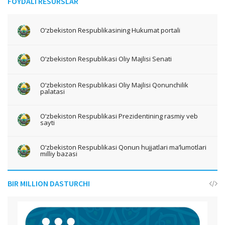
FOYDALI RESURSLAR
O‘zbekiston Respublikasining Hukumat portali
O‘zbekiston Respublikasi Oliy Majlisi Senati
O‘zbekiston Respublikasi Oliy Majlisi Qonunchilik
palatasi
O‘zbekiston Respublikasi Prezidentining rasmiy veb
sayti
O‘zbekiston Respublikasi Qonun hujjatlari ma’lumotlari
milliy bazasi
BIR MILLION DASTURCHI