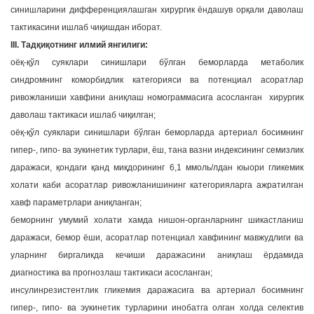
синишларини дифференциялашган хирургик ёндашув орқали даволаш
тактикасини ишлаб чиқишдан иборат.
III. Тадқиқотнинг илмий янгилиги:
оёқ-қўл суяклари синишлари бўлган беморларда метаболик
синдромнинг коморбидлик категорияси ва потенциал асоратлар
ривожланиши хавфини аниқлаш номограммасига асосланган хирургик
даволаш тактикаси ишлаб чиқилган;
оёқ-қўл суяклари синишлари бўлган беморларда артериал босимнинг
гипер-, гипо- ва эукинетик турлари, ёш, тана вазни индексининг семизлик
даражаси, қондаги қанд миқдорининг 6,1 ммоль/лдан юыори гликемик
холати каби асоратлар ривожланишининг категорияларга ажратилган
хавф параметрлари аниқланган;
беморнинг умумий холати хамда нишон-органларнинг шикастланиш
даражаси, бемор ёши, асоратлар потенциал хавфининг мавжудлиги ва
уларнинг биргаликда кечиши даражасини аниқлаш ёрдамида
диагностика ва прогнозлаш тактикаси асосланган;
инсулинрезистентлик гликемия даражасига ва артериал босимнинг
гипер-, гипо- ва эукинетик турларини инобатга олган холда селектив