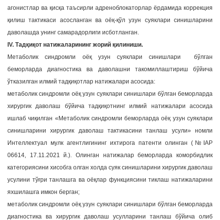
агонистлар ва қисқа таъсирли адреноблокаторлар ёрдамида коррекция
қилиш тактикаси асосланган ва оёқ-қўл узун суяклари синишларини
даволашда унинг самарадорлиги исботланган.
IV. Тадқиқот натижаларининг жорий қилиниши.
Метаболик синдромли оёқ узун суяклари синишлари бўлган
беморларда диагностика ва даволашни такомиллаштириш бўйича
ўтказилган илмий тадқиқотлар натижалари асосида:
метаболик синдромли оёқ узун суяклари синишлари бўлган беморларда
хирургик даволаш бўйича тадқиқотнинг илмий натижалари асосида
ишлаб чиқилган «Метаболик синдромли беморларда оёқ узун суяклари
синишларини хирургик даволаш тактикасини танлаш усули» номли
Интеллектуал мулк агентлигининг ихтирога патенти олинган (№IAP
06614, 17.11.2021 й.). Олинган натижалар беморларда коморбидлик
категориясини хисобга олган холда суяк синишларини хирургик даволаш
усулини тўғри танлашга ва оёқлар функциясини тиклаш натижаларини
яхшилашга имкон берган;
метаболик синдромли оёқ узун суяклари синишлари бўлган беморларда
диагностика ва хирургик даволаш усулларини танлаш бўйича олиб