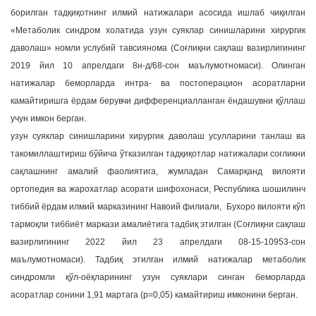
борилган тадқиқотнинг илмий натижалари асосида ишлаб чиқилган
«Метаболик синдром холатида узун суяклар синишларини хирургик
даволаш» номли услубий тавсиянома (Соғлиқни сақлаш вазирлигининг
2019 йил 10 апрелдаги 8н-д/68-сон маълумотномаси). Олинган
натижалар беморларда интра- ва постоперацион асоратларни
камайтиришга ёрдам берувчи дифференциалланган ёндашувни қўллаш
учун имкон берган.
узун суяклар синишларини хирургик даволаш усулларини танлаш ва
такомиллаштириш бўйича ўтказилган тадқиқотлар натижалари соғликни
сақлашнинг амалий фаолиятига, жумладан Самарқанд вилояти
ортопедия ва жарохатлар асорати шифохонаси, Республика шошилинч
тиббий ёрдам илмий марказининг Навоий филиали, Бухоро вилояти кўп
тармоқли тиббиёт маркази амалиётига тадбиқ этилган (Соғлиқни сақлаш
вазирлигининг 2022 йил 23 апрелдаги 08-15-10953-сон
маълумотномаси). Тадбиқ этилган илмий натижалар метаболик
синдромли қўл-оёқларининг узун суяклари синган беморларда
асоратлар сонини 1,91 мартага (р=0,05) камайтириш имконини берган.