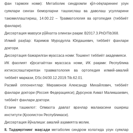
фан тармоғи номи): Метаболик синдромли қўл-оёқларининг узун
a
суяклари синган беморларни ташхислаш ва даволаш усулларини
t
такомиллаштириш, 14.00.22 – Травматология ва ортопедия (тиббиёт
i
фанлари).
o
n
Диссертация мавзуси рўйхатга олинган рақам: B2017.3.PhD/Tib368.
Илмий раҳбар: Каримов Муродулла Юлдашевич, тиббиёт фанлари
доктори.
Диссертация бажарилган муассаса номи: Тошкент тиббиёт академияси.
ИК фаолият кўрсатаётган муассаса номи, ИК рақами: Республика
ихтисослаштирилган травматология ва ортопедия илмий-амалий
тиббиёт маркази, DSc.04/30.12.2019.Tib.62.01.
Расмий оппонентлар: Мирамонов Александр Михайлович, тиббиёт
фанлари доктори (Россия Федерацияси); Дурсунов Ахмат Маликшаевич,
тиббиёт фанлари доктори.
Етакчи ташкилот: Олмаота давлат врачлар малакасини ошириш
институти (Қозоғистон Республикаси).
Диссертация йўналиши: амалий аҳамиятга молик.
II. Тадқиқотнинг мақсади
метаболик синдром холатида узун суяклар