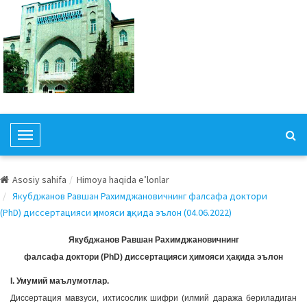
T
o
g
Asosiy sahifa
Himoya haqida e’lonlar
g
Якубджанов Равшан Рахимджановичнинг фалсафа доктори
l
(PhD) диссертацияси ҳимояси ҳақида эълон (04.06.2022)
e
N
Якубджанов Равшан Рахимджановичнинг
a
фалсафа доктори (PhD) диссертацияси ҳимояси ҳақида эълон
v
I. Умумий маълумотлар.
i
Диссертация мавзуси, ихтисослик шифри (илмий даража бериладиган
g