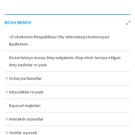
BOSH MENYU
«O‘zbekiston Respublikasi Oliy attestatsiya komissiyasi
Byulleteni»
Dissertatsiya asosiy ilmiy natijalarini chop etish tavsiya etilgan
ilmiy nashrlar ro‘yxati
Ochiq ma’lumotlar
Ixtisosliklar ro‘yxati
Rayosat majlislari
Interaktiv xizmatlar
Yoshlar siyosati