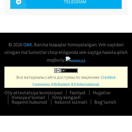
TELEGRAM
OAK.UZ
© 2026
OAK
. Barcha huquqlar himoyalangan. Veb-saytdan
olingan maʼlumotlar chop etilganda veb-saytga havola qilish
majburiy.
Все материалы сайта доступны по лицензии:
Creative
Commons Attribution 4.0 International
.
Oliy attestatsiya komissiyasi
Faoliyat
Hujjatlar
Himoya e’lonlari
Ilmiy kengash
Raqamli hukumat
Axborot xizmati
Bog‘lanish