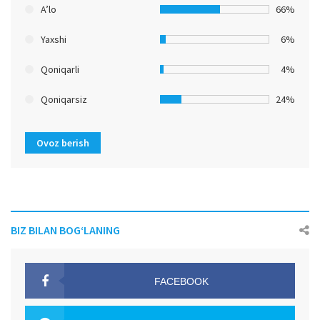
A’lo
66%
Yaxshi
6%
Qoniqarli
4%
Qoniqarsiz
24%
Ovoz berish
BIZ BILAN BOG‘LANING
FACEBOOK
OAK.UZ