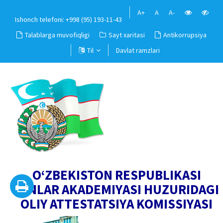
A+
A
A-
Ishonch telefoni: +998 (95) 193-11-43
Talablarga muvofiqligi
Sayt xaritasi
Antikorrupsiya
Til
Davlat ramzlari
O‘ZBEKISTON RESPUBLIKASI
FANLAR AKADEMIYASI HUZURIDAGI
OLIY ATTESTATSIYA KOMISSIYASI