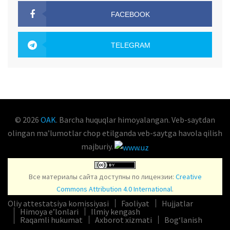
FACEBOOK
OAK.UZ
TELEGRAM
OAK.UZ
© 2026
OAK
. Barcha huquqlar himoyalangan. Veb-saytdan
olingan maʼlumotlar chop etilganda veb-saytga havola qilish
majburiy.
Все материалы сайта доступны по лицензии:
Creative
Commons Attribution 4.0 International
.
Oliy attestatsiya komissiyasi
Faoliyat
Hujjatlar
Himoya e’lonlari
Ilmiy kengash
Raqamli hukumat
Axborot xizmati
Bog‘lanish