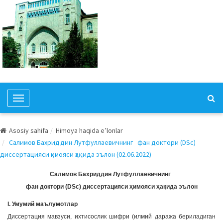
T
o
g
Asosiy sahifa
Himoya haqida e’lonlar
g
Салимов Бахриддин Лутфуллаевичнинг фан доктори (DSc)
l
диссертацияси ҳимояси ҳақида эълон (02.06.2022)
e
N
Салимов Бахриддин Лутфуллаевичнинг
a
фан доктори (DSc) диссертацияси ҳимояси ҳақида эълон
v
I. Умумий маълумотлар
i
Диссертация мавзуси, ихтисослик шифри (илмий даража бериладиган
g