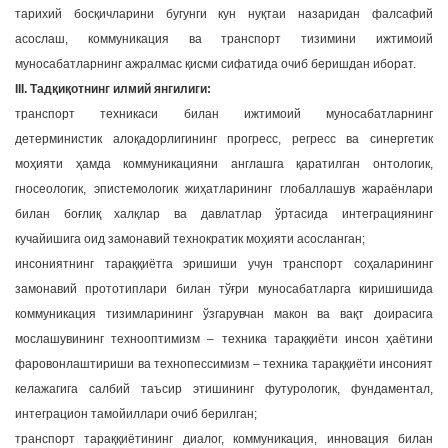
тарихий босқичларини бугунги кун нуқтаи назаридан фалсафий
асослаш, коммуникация ва транспорт тизимини ижтимоий
муносабатларнинг ажралмас қисми сифатида очиб беришдан иборат.
III. Тадқиқотнинг илмий янгилиги:
транспорт техникаси билан ижтимоий муносабатларнинг
детерминистик алоқадорлигининг прогресс, регресс ва синергетик
моҳияти ҳамда коммуникацияни англашга қаратилган онтологик,
гносеологик, эпистемологик жиҳатларининг глобаллашув жараёнлари
билан боғлиқ халқлар ва давлатлар ўртасида интеграциянинг
кучайишига оид замонавий технократик моҳияти асосланган;
инсониятнинг тараққиётга эришиши учун транспорт соҳаларининг
замонавий прототиплари билан тўғри муносабатларга киришишида
коммуникация тизимларининг ўзгарувчан макон ва вақт доирасига
мослашувининг технооптимизм – техника тараққиёти инсон ҳаётини
фаровонлаштириши ва технопессимизм – техника тараққиёти инсоният
келажагига салбий таъсир этишининг футурологик, фундаментал,
интеграцион тамойиллари очиб берилган;
транспорт тараққиётининг диалог, коммуникация, инновация билан