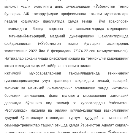
мулоқот усули эканлигига доир хулосалардан «Ўзбекистон темир
йуллари» АЖ тасарруфидаги профессионал таълим муассасалари
педагог ходимлари фаолиятида ҳамда темир йул транспорти
тизимидаги бошқа корхона ва ташкилотларида кадрларнинг
маънавий-маърифий, маданий дунёқарашини шакллантиришда
фойдаланилган («Ўзбекистон темир йуллари» аксиядорлик
жамиятининг 2022 йил 8 февралдаги 7/374-22-сон маълумотномаси).
Натижалар соҳани янада ривожлантиришга ва темирйўлчи кадрларнинг
юксак салоҳиятли қилиб тайёрлашга хизмат қилган.
ижтимоий муносабатларнинг такомиллашувида техниканинг
гуманизациялашуви учун транспорт соҳасидаги ҳиссий, назарий,
эмпирик ва мантиқий билимларнинг эгалланиши ҳамда ижтимоий
борлиқни англашнинг, фаол мулоқотга киришишнинг замонавий
даражада бўлишига оид таклиф ва хулосалардан Ўзбекистон
Республикаси маҳалла ва оилани қўллаб-қувватлаш вазирлигининг
худудий бўлинмалари томонидан туркум ҳудудий ва масофавий
семинар-тренинглар ташкил этишда ҳамда Ўзбекистон Адолат социал-
демократик партиясининг иш фаолиятида фойдаланилган (Ўзбекистон