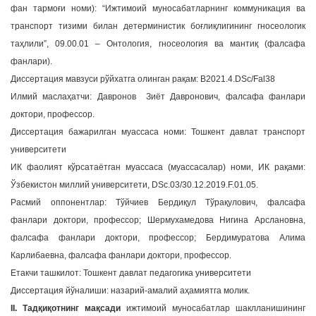
фан тармоғи номи): “Ижтимоий муносабатларнинг коммуникация ва
a
транспорт тизими билан детерминистик боғлиқлигининг гносеологик
t
таҳлили”, 09.00.01 – Онтология, гносеология ва мантиқ (фалсафа
i
фанлари).
o
n
Диссертация мавзуси рўйхатга олинган рақам: B2021.4.DSc/Fal38
Илмий маслаҳатчи: Давронов Зиёт Давронович, фалсафа фанлари
доктори, профессор.
Диссертация бажарилган муассаса номи: Тошкент давлат транспорт
университети
ИК фаолият кўрсатаётган муассаса (муассасалар) номи, ИК рақами:
Ўзбекистон миллий университети, DSc.03/30.12.2019.F.01.05.
Расмий оппонентлар: Тўйчиев Бердиқул Тўрақулович, фалсафа
фанлари доктори, профессор; Шермухамедова Нигина Арслановна,
фалсафа фанлари доктори, профессор; Бердимуратова Алима
Карлибаевна, фалсафа фанлари доктори, профессор.
Етакчи ташкилот: Тошкент давлат педагогика университети
Диссертация йўналиши: назарий-амалий аҳамиятга молик.
II. Тадқиқотнинг мақсади
ижтимоий муносабатлар шаклланишининг