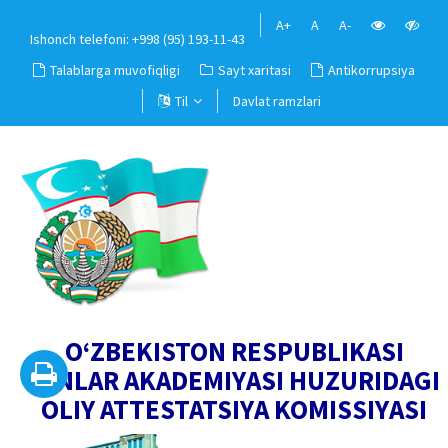
A+
A
A-
Ishonch telefoni: +998 (95) 193-11-43
Talablarga muvofiqligi
Sayt xaritasi
Antikorrupsiya
Til
Davlat ramzlari
O‘ZBEKISTON RESPUBLIKASI
FANLAR AKADEMIYASI HUZURIDAGI
OLIY ATTESTATSIYA KOMISSIYASI