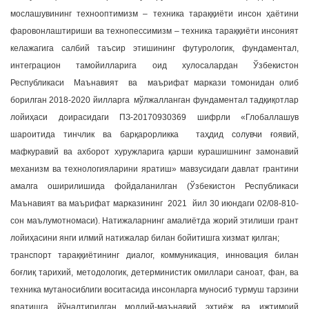
мослашувининг технооптимизм – техника тараққиёти инсон ҳаётини
фаровонлаштириши ва технопессимизм – техника тараққиёти инсоният
келажагига салбий таъсир этишининг футурологик, фундаментал,
интеграцион тамойилларига оид хулосалардан Ўзбекистон
Республикаси Маънавият ва маърифат маркази томонидан олиб
борилган 2018-2020 йилларга мўлжалланган фундаментал тадқиқотлар
лойиҳаси доирасидаги ПЗ-20170930369 шифрли «Глобаллашув
шароитида тинчлик ва барқарорликка таҳдид солувчи ғоявий,
мафкуравий ва ахборот хуружларига қарши курашишнинг замонавий
механизм ва технологияларини яратиш» мавзусидаги давлат грантини
амалга оширилишида фойдаланилган (Ўзбекистон Республикаси
Маънавият ва маърифат марказининг 2021 йил 30 июндаги 02/08-810-
сон маълумотномаси). Натижаларнинг амалиётда жорий этилиши грант
лойиҳасини янги илмий натижалар билан бойитишга хизмат қилган;
транспорт тараққиётининг диалог, коммуникация, инновация билан
боғлиқ тарихий, методологик, детерминистик омиллари саноат, фан, ва
техника мутаносиблиги воситасида инсонларга муносиб турмуш тарзини
яратишга йўналтирилган моддий-маънавий эҳтиёж ва ижтимоий