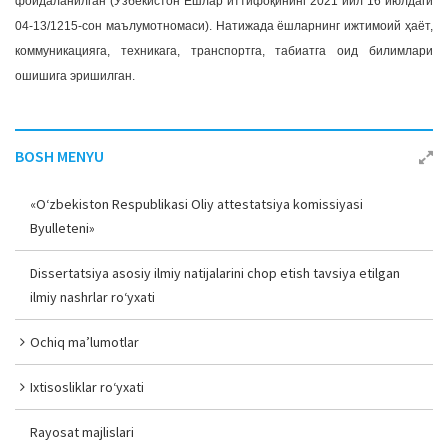
фойдаланилган (Ўзбекистон Ёшлар иттифоқининг 2021 йил 16 июлдаги
04-13/1215-сон маълумотномаси). Натижада ёшларнинг ижтимоий ҳаёт,
коммуникацияга, техникага, транспортга, табиатга оид билимлари
ошишига эришилган.
BOSH MENYU
«O‘zbekiston Respublikasi Oliy attestatsiya komissiyasi
Byulleteni»
Dissertatsiya asosiy ilmiy natijalarini chop etish tavsiya etilgan
ilmiy nashrlar ro‘yxati
Ochiq ma’lumotlar
Ixtisosliklar ro‘yxati
Rayosat majlislari