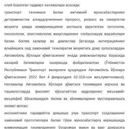
олиб борилган тадқиқот натижалари асосида:
транспорт техникаси билан ижтимоий муносабатларнинг
детерминистик алоқадорлигининг прогресс, регресс ва синергетик
моҳияти ҳамда коммуникацияни англашга қаратилган онтологик,
гносеологик, эпистемологик жиҳатларининг глобаллашув жараёнлари
билан боғлиқ халқлар ва давлатлар ўртасида интеграциянинг
кучайишига оид замонавий технократик моҳиятига доир хулосалардан
Автомобиль йўллари қўмитасининг янада ривожлантириш борасида
назарий билимларни оширишда фойдаланилган (Ўзбекистон
Республикаси Транспорт вазирлиги ҳузуридаги Автомобиль йўллари
қўмитасининг 2022 йил 4 февралдаги 02-318-сон маълумотномаси).
Натижалар Автомобиль йўллари қўмитаси тизимидаги корхона ва
ташкилотларда фаолият кўрсатаётган кадрларнинг маънавий-
маърифий йўналишидаги билим ва кўникмаларини мустаҳкамлашга
хизмат қилган;
инсониятнинг тараққиётга эришиши учун транспорт соҳаларининг
замонавий прототиплари билан тўғри муносабатларга киришишида
коммуникация тизимларининг ўзгарувчан макон ва вақт доирасига