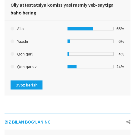
Oliy attestatsiya komissiyasi rasmiy veb-saytiga
baho bering
A’lo
66%
Yaxshi
6%
Qoniqarli
4%
Qoniqarsiz
24%
Ovoz berish
BIZ BILAN BOG‘LANING