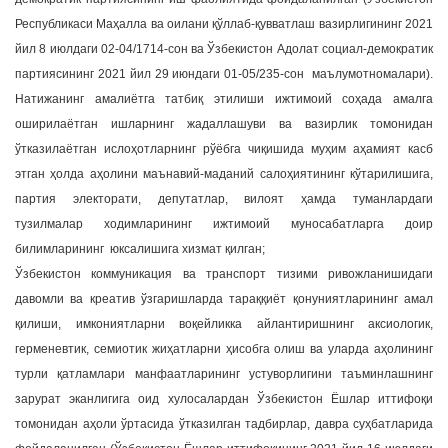
Республикаси Маҳалла ва оилани қўллаб-қувватлаш вазирлигининг 2021
йил 8 июлдаги 02-04/1714-сон ва Ўзбекистон Адолат социал-демократик
партиясининг 2021 йил 29 июндаги 01-05/235-сон маълумотномалари).
Натижанинг амалиётга татбиқ этилиши ижтимоий соҳада амалга
оширилаётган ишларнинг жадаллашуви ва вазирлик томонидан
ўтказилаётган ислоҳотларнинг рўёбга чиқишида муҳим аҳамият касб
этган ҳолда аҳолини маънавий-маданий салоҳиятининг кўтарилишига,
партия электорати, депутатлар, вилоят ҳамда туманлардаги
тузилмалар ходимларининг ижтимоий муносабатларга доир
билимларининг юксалишига хизмат қилган;
Ўзбекистон коммуникация ва транспорт тизими ривожланишидаги
давомли ва креатив ўзгаришларда тараққиёт қонуниятларининг амал
қилиши, имкониятларни воқейликка айлантиришнинг аксиологик,
герменевтик, семиотик жиҳатларни ҳисобга олиш ва уларда аҳолининг
турли қатламлари манфаатларининг устуворлигини таъминлашнинг
зарурат эканлигига оид хулосалардан Ўзбекистон Ёшлар иттифоқи
томонидан аҳоли ўртасида ўтказилган тадбирлар, давра суҳбатларида