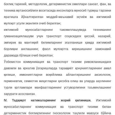
боғлиқ тарихий, методологик, детерминистик омиллари саноат, фан, ва
техника мутаносиблиги воситасида инсонларга муносиб турмуш тарзини
яратишга йўналтирилган моддий-маънавий эҳтиёж ва ижтимоий
мулоқот усули эканлиги очиб берилган;
ижтимоий муносабатларнинг такомиллашувида техниканинг
гуманизациялашуви учун транспорт соҳасидаги ҳиссий, назарий,
эмпирик ва мантиқий билимларнинг эгалланиши ҳамда ижтимоий
борлиқни англашнинг, фаол мулоқотга киришишнинг замонавий
даражада бўлиши очиб берилган;
Ўзбекистон коммуникация ва транспорт тизими ривожланишидаги
давомли ва креатив ўзгаришларда тараққиёт қонуниятларининг амал
қилиши, имкониятларни воқейликка айлантиришнинг аксиологик,
герменевтик, семиотик жиҳатларни ҳисобга олиш ва уларда аҳолининг
турли қатламлари манфаатларининг устуворлигини таъминлашнинг
зарурати асосланган.
IV. Тадқиқот натижаларининг жорий қилиниши.
Ижтимоий
муносабатларнинг коммуникация ва транспорт тизими билан
детерминистик боғлиқлигининг гносеологик таҳлили мавзуси бўйича