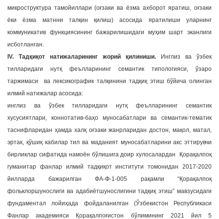
микроструктура тамойиллари (оғзаки ва ёзма ахборот яратиш, оғзаки
ёки ёзма матнни талқин қилиш) асосида яратилиши уларнинг
коммуникатив функциясининг бажарилишидаги муҳим шарт эканлиги
исботланган.
IV. Тадқиқот натижаларининг жорий қилиниши.
Инглиз ва ўзбек
тилларидаги нутқ феълларининг семантик типологияси, ўзаро
таржимаси ва лексикографик талқинини тадқиқ этиш бўйича олинган
илмий натижалар асосида:
инглиз ва ўзбек тилларидаги нутқ феълларининг семантик
хусусиятлари, коннотатив-баҳо муносабатлари ва семантик-тематик
таснифларидан ҳамда халқ оғзаки жанрларидан достон, мақол, матал,
эртак, қўшиқ кабилар тил ва маданият муносабатларини акс эттирувчи
бирликлар сифатида намоён бўлишига доир хулосалардан Қорақалпоқ
гуманитар фанлар илмий тадқиқот институти томонидан 2017-2020
йилларда бажарилган ФА-Ф-1-005 рақамли “Қорақалпоқ
фольклоршунослиги ва адабиётшунослигини тадқиқ этиш” мавзусидаги
фундаментал лойиҳада фойдаланилган (Ўзбекистон Республикаси
Фанлар академияси Қорақалпоғистон бўлимининг 2021 йил 5