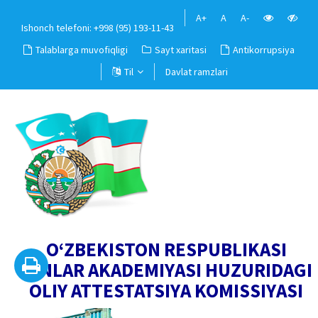
A+
A
A-
Ishonch telefoni: +998 (95) 193-11-43
Talablarga muvofiqligi
Sayt xaritasi
Antikorrupsiya
Til
Davlat ramzlari
O‘ZBEKISTON RESPUBLIKASI
FANLAR AKADEMIYASI HUZURIDAGI
OLIY ATTESTATSIYA KOMISSIYASI