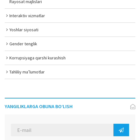
Rayosat majlislari
Interaktiv xizmatlar
Yoshlar siyosati
Gender tenglik
Korrupsiyaga qarshi kurashish
Tahliliy ma’lumotlar
YANGILIKLARGA OBUNA BO‘LISH