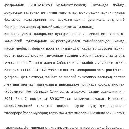
февралдаги 17-01/287-сон маълумотномаси). Натижада лойиҳа
доирасида тайёрланган илмий мақолалар, монографияларнинг ҳамда
фольклор асарларининг тил хусусиятларини ўрганишга оид олиб
борилган изланишлар илмий савияси юксалтирилган;
инглиз ва ўзбек тилларидаги нутқ феълларининг семантик таҳлили ва
замонавий луғатлардаги микроструктураси тамойилларидан ҳамда
инсон қиёфаси, феъл-атвори ва индивидуал характер хусусиятларини
поэтик шаклда миллий тимсоллар тасвири орқали тадқиқ этишга оид
хулосалардан Тошкент давлат ўзбек тили ва адабиёти университетида
бажарилган I-OT-2019-42 “Ўзбек ва инглиз тилларининг электрон (Инсон
қиёфаси, феъл-атвори, табиат ва миллий тимсоллар тасвири) поэтик
луғатини яратиш” мавзусидаги инновацион лойиҳада фойдаланилган
(Ўзбекистон Республикаси Олий ва ўрта махсус таълим вазирлигининг
2021 йил 7 январдаги 89-03-77-сон маълумотномаси). Натижада
миллий-маданий табиатни намоён этувчи нутқ феълларининг
тиллараро ўзаро мувофиқ таржимаси муаммоларини очишга эришилган;
таржимада функционал-стилистик эквивалентликка эришиш борасидаги