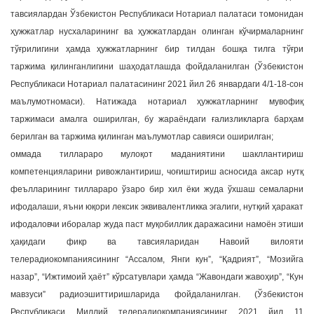
тавсиялардан Ўзбекистон Республикаси Нотариал палатаси томонидан
ҳужжатлар нусхаларининг ва ҳужжатлардан олинган кўчирмаларнинг
тўғрилигини ҳамда ҳужжатларнинг бир тилдан бошқа тилга тўғри
таржима қилинганлигини шаҳодатлашда фойдаланилган (Ўзбекистон
Республикаси Нотариал палатасининг 2021 йил 26 январдаги 4/1-18-сон
маълумотномаси). Натижада нотариал ҳужжатларнинг мувофиқ
таржимаси амалга оширилган, бу жараёндаги ғализликларга барҳам
берилган ва таржима қилинган маълумотлар савияси оширилган;
оммада тиллараро мулоқот маданиятини шакллантириш
компетенцияларини ривожлантириш, чоғиштириш асносида аксар нутқ
феълларининг тиллараро ўзаро бир хил ёки жуда ўхшаш семаларни
ифодалаши, яъни юқори лексик эквивалентликка эгалиги, нутқий ҳаракат
ифодаловчи иборалар жуда паст муқобиллик даражасини намоён этиши
ҳақидаги фикр ва тавсияларидан Навоий вилояти
телерадиокомпаниясининг “Ассалом, Янги кун”, “Қадрият”, “Мозийга
назар”, “Ижтимоий ҳаёт” кўрсатувлари ҳамда “Жавондаги жавоҳир”, “Кун
мавзуси” радиоэшиттиришларида фойдаланилган. (Ўзбекистон
Республикаси Миллий телерадиокомпаниясининг 2021 йил 11