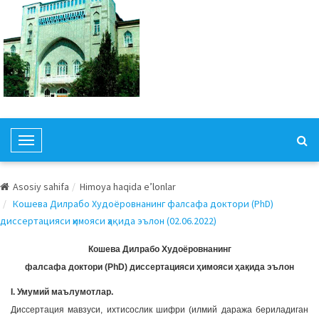
T
o
g
Asosiy sahifa
Himoya haqida e’lonlar
g
Кошева Дилрабо Худоёровнанинг фалсафа доктори (PhD)
l
диссертацияси ҳимояси ҳақида эълон (02.06.2022)
e
N
Кошева Дилрабо Худоёровнанинг
a
фалсафа доктори (PhD) диссертацияси ҳимояси ҳақида эълон
v
I. Умумий маълумотлар.
i
Диссертация мавзуси, ихтисослик шифри (илмий даража бериладиган
g