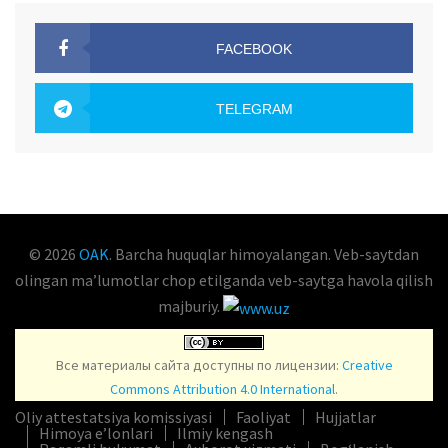
FACEBOOK
OAK.UZ
TELEGRAM
OAK.UZ
© 2026
OAK
. Barcha huquqlar himoyalangan. Veb-saytdan
olingan maʼlumotlar chop etilganda veb-saytga havola qilish
majburiy.
Все материалы сайта доступны по лицензии:
Creative
Commons Attribution 4.0 International
.
Oliy attestatsiya komissiyasi
Faoliyat
Hujjatlar
Himoya e’lonlari
Ilmiy kengash