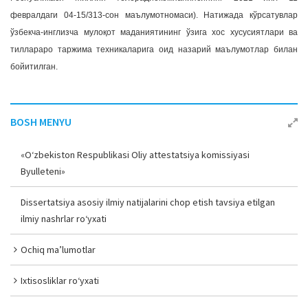
февралдаги 04-15/313-сон маълумотномаси). Натижада кўрсатувлар
ўзбекча-инглизча мулоқот маданиятининг ўзига хос хусусиятлари ва
тиллараро таржима техникаларига оид назарий маълумотлар билан
бойитилган.
BOSH MENYU
«O‘zbekiston Respublikasi Oliy attestatsiya komissiyasi
Byulleteni»
Dissertatsiya asosiy ilmiy natijalarini chop etish tavsiya etilgan
ilmiy nashrlar ro‘yxati
Ochiq ma’lumotlar
Ixtisosliklar ro‘yxati