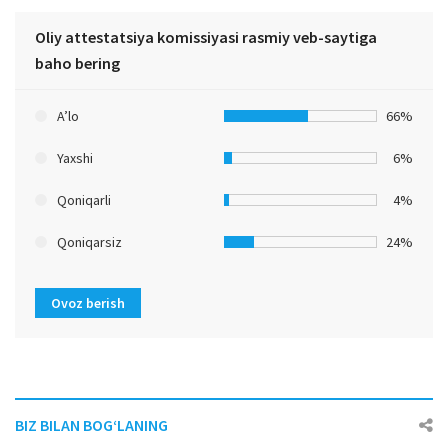
Oliy attestatsiya komissiyasi rasmiy veb-saytiga
baho bering
A’lo
66%
Yaxshi
6%
Qoniqarli
4%
Qoniqarsiz
24%
Ovoz berish
BIZ BILAN BOG‘LANING