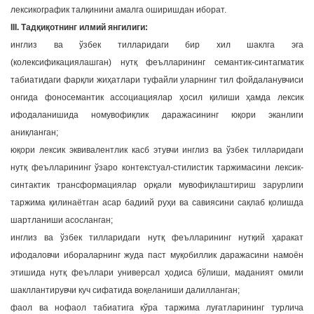
лексикографик талқинини амалга оширишдан иборат.
III. Тадқиқотнинг илмий янгилиги:
инглиз ва ўзбек тилларидаги бир хил шаклга эга
(колексификациялашган) нутқ феълларининг семантик-синтагматик
табиатидаги фарқли жиҳатлари туфайли уларнинг тил фойдаланувчиси
онгида фоносемантик ассоциациялар ҳосил қилиши ҳамда лексик
ифодаланишида номувофиқлик даражасининг юқори эканлиги
аниқланган;
юқори лексик эквивалентлик касб этувчи инглиз ва ўзбек тилларидаги
нутқ феълларининг ўзаро контекстуал-стилистик таржимасини лексик-
синтактик трансформациялар орқали мувофиқлаштириш зарурлиги
таржима қилинаётган асар бадиий руҳи ва савиясини сақлаб қолишда
шартланиши асосланган;
инглиз ва ўзбек тилларидаги нутқ феълларининг нутқий ҳаракат
ифодаловчи ибораларнинг жуда паст муқобиллик даражасини намоён
этишида нутқ феъллари универсал ҳодиса бўлиши, маданият омили
шакллантирувчи куч сифатида воқеланиши далилланган;
фаол ва нофаол табиатига кўра таржима луғатларининг турлича