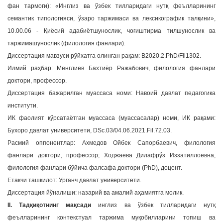
фан тармоғи): «Инглиз ва ўзбек тилларидаги нутқ феълларининг
a
семантик типологияси, ўзаро таржимаси ва лексикографик талқини»,
t
10.00.06 - Қиёсий адабиётшунослик, чоғиштирма тилшунослик ва
i
таржимашунослик (филология фанлари).
o
n
Диссертация мавзуси рўйхатга олинган рақам: В2020.2.PhD/Fil1302.
Илмий раҳбар: Менглиев Бахтиёр Ражабович, филология фанлари
доктори, профессор.
Диссертация бажарилган муассаса номи: Навоий давлат педагогика
институти.
ИК фаолият кўрсатаётган муассаса (муассасалар) номи, ИК рақами:
Бухоро давлат университети, DSc.03/04.06.2021.Fil.72.03.
Расмий оппонентлар: Ахмедов Ойбек Сапорбаевич, филология
фанлари доктори, профессор; Ходжаева Дилафрўз Иззатиллоевна,
филология фанлари бўйича фалсафа доктори (PhD), доцент.
Етакчи ташкилот: Урганч давлат университети.
Диссертация йўналиши: назарий ва амалий аҳамиятга молик.
II. Тадқиқотнинг мақсади
инглиз ва ўзбек тилларидаги нутқ
феълларининг контекстуал таржима муқобилларини топиш ва