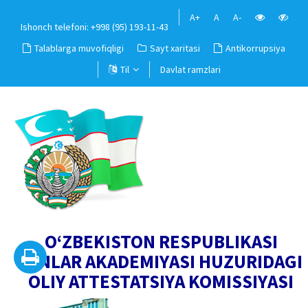
A+
A
A-
Ishonch telefoni: +998 (95) 193-11-43
Talablarga muvofiqligi
Sayt xaritasi
Antikorrupsiya
Til
Davlat ramzlari
O‘ZBEKISTON RESPUBLIKASI
FANLAR AKADEMIYASI HUZURIDAGI
OLIY ATTESTATSIYA KOMISSIYASI