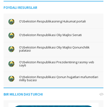
FOYDALI RESURSLAR
O‘zbekiston Respublikasining Hukumat portali
O‘zbekiston Respublikasi Oliy Majlisi Senati
O‘zbekiston Respublikasi Oliy Majlisi Qonunchilik
palatasi
O‘zbekiston Respublikasi Prezidentining rasmiy veb
sayti
O‘zbekiston Respublikasi Qonun hujjatlari ma’lumotlari
milliy bazasi
BIR MILLION DASTURCHI