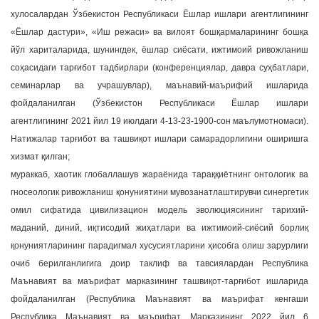
хулосалардан Ўзбекистон Республикаси Ёшлар ишлари агентлигининг
«Ёшлар дастури», «Иш режаси» ва вилоят бошқармаларининг бошқа
йўл хариталарида, шунингдек, ёшлар сиёсати, ижтимоий ривожланиш
соҳасидаги тарғибот тадбирлари (конференциялар, давра суҳбатлари,
семинарлар ва учрашувлар), маънавий-маърифий ишларида
фойдаланилган (Ўзбекистон Республикаси Ёшлар ишлари
агентлигининг 2021 йил 19 июлдаги 4-13-23-1900-сон маълумотномаси).
Натижалар тарғибот ва ташвиқот ишлари самарадорлигини оширишга
хизмат қилган;
мураккаб, хаотик глобаллашув жараёнида тараққиётнинг онтологик ва
гносеологик ривожланиш қонуниятини мувозанатлаштирувчи синергетик
омил сифатида цивилизацион модель эволюциясининг тарихий-
маданий, диний, иқтисодий жиҳатлари ва ижтимоий-сиёсий борлиқ
қонуниятларининг парадигмал хусусиятларини ҳисобга олиш зарурлиги
очиб берилганлигига доир таклиф ва тавсиялардан Республика
Маънавият ва маърифат марказининг ташвиқот-тарғибот ишларида
фойдаланилган (Республика Маънавият ва маърифат кенгаши
Республика Маънавият ва маърифат Марказининг 2022 йил 6