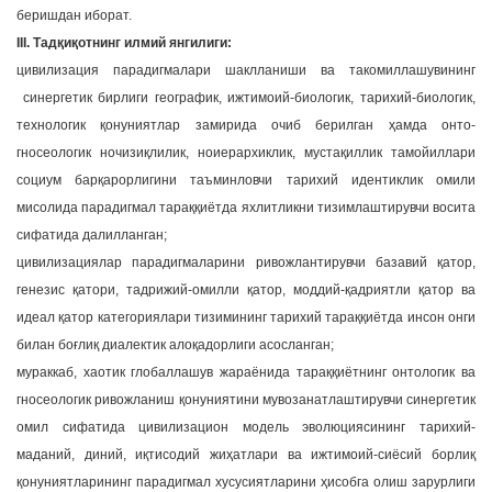
беришдан иборат.
III. Тадқиқотнинг илмий янгилиги:
цивилизация парадигмалари шаклланиши ва такомиллашувининг
синергетик бирлиги географик, ижтимоий-биологик, тарихий-биологик,
технологик қонуниятлар замирида очиб берилган ҳамда онто-
гносеологик ночизиқлилик, ноиерархиклик, мустақиллик тамойиллари
социум барқарорлигини таъминловчи тарихий идентиклик омили
мисолида парадигмал тараққиётда яхлитликни тизимлаштирувчи восита
сифатида далилланган;
цивилизациялар парадигмаларини ривожлантирувчи базавий қатор,
генезис қатори, тадрижий-омилли қатор, моддий-қадриятли қатор ва
идеал қатор категориялари тизимининг тарихий тараққиётда инсон онги
билан боғлиқ диалектик алоқадорлиги асосланган;
мураккаб, хаотик глобаллашув жараёнида тараққиётнинг онтологик ва
гносеологик ривожланиш қонуниятини мувозанатлаштирувчи синергетик
омил сифатида цивилизацион модель эволюциясининг тарихий-
маданий, диний, иқтисодий жиҳатлари ва ижтимоий-сиёсий борлиқ
қонуниятларининг парадигмал хусусиятларини ҳисобга олиш зарурлиги