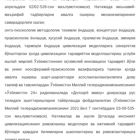
апрельдаги 02/02-528-сон маълумотномаси). Натижада маънавий-
маърифий тадбирларни амалга ошириш механизмларининг
самарадорлиги ошган;
онто-гносеологик методологик тизимли ёндашув, концептуал ёндашув,
праксиологик ёнлашув, хусусий ёндашув, прагматик ёндашув, эмпирик
ёндашув, тармоқли ёндашув цивилизация моделларига синергетик
йўналтирган ҳолда цивилизацион тараққиётни моделлаштириш услуби
ишлаб чиқилиб Ўзбекистоннинг эҳтимолий инновацион тараққиёт йўли
ва унинг ноосферавий-праксиологик вазифаларига таянган ҳолда
амалга ошириш шарт-шароитлари асосланганланганлигига доир
таклиф ва тавсиялардан Ўзбекистон Миллий телерадиокомпаниясининг
«Ўзбекистон 24» радиоканалида «Долзарб мавзу» доирасида рус
тилидаги эшиттиришларни тайёрлашда фойдаланилган (Ўзбекистон
Миллий телерадиокомпаниясининг 2021 йил 7 сентябрдаги 03-09-535-
сон маълумотномаси). Натижалар ва аҳоли ўртасида инсоният
цивилизациясининг ривожланиш моделлари ва ижтимоий тараққиёт
йўллари ҳақидаги билимларни шакллантириш ва ривожлантиришга
хизмат қилган.