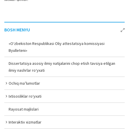
BOSH MENYU
«O‘zbekiston Respublikasi Oliy attestatsiya komissiyasi
Byulleteni»
Dissertatsiya asosiy ilmiy natijalarini chop etish tavsiya etilgan
ilmiy nashrlar ro‘yxati
Ochiq ma’lumotlar
Ixtisosliklar ro‘yxati
Rayosat majlislari
Interaktiv xizmatlar