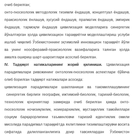
очиб берилган;
онто-гносеологик методологик тизимли ёндашув, концептуал ёндашув,
праксиологик ёнлашув, хусусий ёндашув, прагматик ёндашув, эмпирик
ёндашув, тармоқли ёндашув цивилизация моделларига синергетик
йўналтирган ҳолда цивилизацион тараққиётни моделлаштириш услуби
ишлаб чиқилиб Ўзбекистоннинг эҳтимолий инновацион тараққиёт йўли
ва унинг ноосферавий-праксиологик вазифаларига таянган ҳолда
амалга ошириш шарт-шароитлари асослаб берилган.
IV. Тадқиқот натижаларининг жорий қилиниши.
Цивилизация
парадигмалари ривожининг онтологик-гносеологик аспектлари бўйича
олиб борилган тадқиқот натижалари асосида:
цивилизация парадигмалари шаклланиши ва такомиллашувининг
синергетик бирлиги географик, ижтимоий-биологик, тарихий-биологик,
технологик қонуниятлар замирида очиб берилган ҳамда онто-
гносеологик ночизиқлилик, ноиерархиклик, мустақиллик тамойиллари
социум барқарорлигини таъминловчи тарихий идентиклик омили
мисолида парадигмал тараққиётда яхлитликни тизимлаштирувчи восита
сифатида далилланганлигига доир тавсиялардан Ўзбекистон