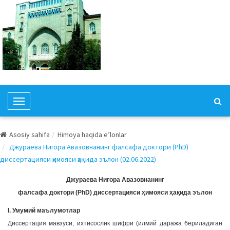
T
o
g
Asosiy sahifa
Himoya haqida e’lonlar
g
Джураева Нигора Авазовнанинг фалсафа доктори (PhD)
l
диссертацияси ҳимояси ҳақида эълон (02.06.2022)
e
N
Джураева Нигора Авазовнанинг
a
фалсафа доктори (PhD) диссертацияси ҳимояси ҳақида эълон
v
I. Умумий маълумотлар
i
Диссертация мавзуси, ихтисослик шифри (илмий даража бериладиган
g