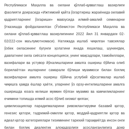
Республикаси Маҳалла ва оилани қўллаб-қувватлаш вазирлиги
фаолияти доирасида «Ижтимоий қайта ўзгартириш жараёнида оилавий
қадриятларнинг ўзгариши» мавзусида илмий-амалий семинарни
ўтказишда фойдаланилган (Ўзбекистон Республикаси Маҳалла ва
оилани қўллаб-қувватлаш вазирлигининг 2022 йил 31 январдаги 02-
02/222-сон маълумотномаси). Натижада ишлаб чиқилган тавсиялар
ўзбек оиласининг бугунги ҳолатини янада яхшилаш, шунингдек,
давлатнинг оила сиёсати концепцияси, унинг мақсадлари, тамойиллари,
вазифалари ва устувор йўналишларини амалга ошириш бўйича олиб
борилаётган ишларнинг самарали бўлиши муаммоси билан боғлиқ
вазифаларни амалга ошириш бўйича услубий кўрсатмалар ишлаб
чиқишга ҳамда ёшлар ҳаёти, уларнинг ўз орзу-интилишларини амалга
оширишда юзага келиши мумкин бўлган муаммо ва камчиликларнинг
ечимини топишда илмий асос бўлиб хизмат қилган;
цивилизациялар парадигмаларини ривожлантирувчи базавий қатор,
генезис қатори, тадрижий-омилли қатор, моддий-қадриятли қатор ва
идеал қатор категориялари тизимининг тарихий тараққиётда инсон онги
билан боғлиқ диалектик алоқадорлиги асосланганлигига доир