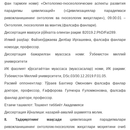
фан тармоғи номи): «Онтологико-гносеологические аспекты развития
a
парадигмы цивилизаций» («Цивилизациялар парадигмаси
t
ривожланишининг онтологик ва гносеологик жиҳатлари»), 09.00.01 –
i
Онтология, гносеология ва мантиқ (фалсафа фанлари).
o
n
Диссертация мавзуси рўйхатга олинган рақам: B2019.2.PhD/Fal289.
Илмий раҳбар: Файзихўджаева Дилбар Иргашевна, фалсафа фанлари
номзоди, профессор.
Диссертация бажарилган муассаса номи: Ўзбекистон миллий
университети
ИК фаолият кўрсатаётган муассаса (муассасалар) номи, ИК рақами:
Ўзбекистон Миллий университети, DSc.03/30.12.2019.F.01.05.
Расмий оппонентлар: Тўраев Бахтиер Омонович фалсафа фанлар
доктори, профессор, Ғаффорова Гулчехра Ғуломжоновна, фалсафа
фанлар доктори, профессор.
Етакчи ташкилот: Тошкент тиббиёт Академияси
Диссертация йўналиши: назарий-амалий аҳамиятга молик.
II. Тадқиқотнинг мақсади
цивилизация парадигмалари
ривожланишининг онтологик-гносеологик жиҳатлари моҳиятини очиб