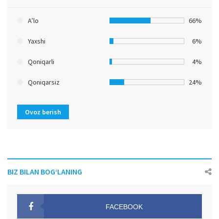
A’lo
66%
Yaxshi
6%
Qoniqarli
4%
Qoniqarsiz
24%
Ovoz berish
BIZ BILAN BOG‘LANING
FACEBOOK