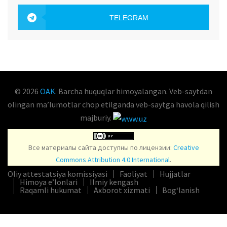
OAK.UZ
TELEGRAM
OAK.UZ
© 2026
OAK
. Barcha huquqlar himoyalangan. Veb-saytdan
olingan maʼlumotlar chop etilganda veb-saytga havola qilish
majburiy.
Все материалы сайта доступны по лицензии:
Creative
Commons Attribution 4.0 International
.
Oliy attestatsiya komissiyasi
Faoliyat
Hujjatlar
Himoya e’lonlari
Ilmiy kengash
Raqamli hukumat
Axborot xizmati
Bog‘lanish