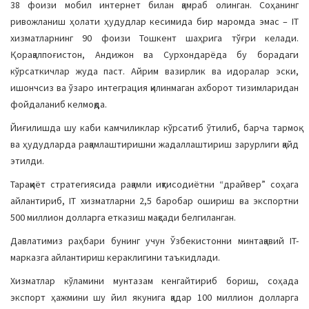
38 фоизи мобил интернет билан қамраб олинган. Соҳанинг
ривожланиш ҳолати ҳудудлар кесимида бир маромда эмас – IT
хизматларнинг 90 фоизи Тошкент шаҳрига тўғри келади.
Қорақалпоғистон, Андижон ва Сурхондарёда бу борадаги
кўрсаткичлар жуда паст. Айрим вазирлик ва идоралар эски,
ишончсиз ва ўзаро интеграция қилинмаган ахборот тизимларидан
фойдаланиб келмоқда.
Йиғилишда шу каби камчиликлар кўрсатиб ўтилиб, барча тармоқ
ва ҳудудларда рақамлаштиришни жадаллаштириш зарурлиги қайд
этилди.
Тараққиёт стратегиясида рақамли иқтисодиётни “драйвер” соҳага
айлантириб, IT хизматларни 2,5 баробар ошириш ва экспортни
500 миллион долларга етказиш мақсади белгиланган.
Давлатимиз раҳбари бунинг учун Ўзбекистонни минтақавий IT-
марказга айлантириш кераклигини таъкидлади.
Хизматлар кўламини мунтазам кенгайтириб бориш, соҳада
экспорт ҳажмини шу йил якунига қадар 100 миллион долларга