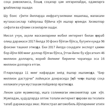
соҳа ривожланса, бошқа соҳалар ҳам илгарилайди, одамларга
a
қулайликлар ошади.
t
Шу боис сўнгги йилларда инфратузилмани яхшилаш, малакали
i
мутахассислар тайёрлаш бўйича кўп ишлар қилинди. Хизматлар
o
сифати ва кўлами сезиларли ошди.
n
Мисол учун, аҳоли масканларини мобил интернет билан қамраб
олиш даражаси 2017 йилда 30 фоиз бўлган бўлса, бугунги кунда 96
фоизни ташкил этмоқда. Ёки 2017 йилда соҳадаги экспорт ҳажми
бор-йўғи 600 минг доллар бўлган бўлса, ўтган йили бу кўрсаткич 46
миллион долларга, жорий йилнинг биринчи чорагида эса 16
миллион долларга етган.
IT-паркларда 11 минг нафардан зиёд ёшлар ишламоқда. “Бир
миллион дастурчи” лойиҳаси доирасида ўқиб чиққан ёшлар соҳа
келажаги учун мустаҳкам пойдевор яратмоқда.
Лекин ҳали муаммолар, ишга солинмаган имкониятлар ҳам кўп.
Жумладан, ҳудудларда оптик толали интернет қамрови ва тезлиги
талаб даражасида эмас. Магистрал автомобиль йўлларининг атиги