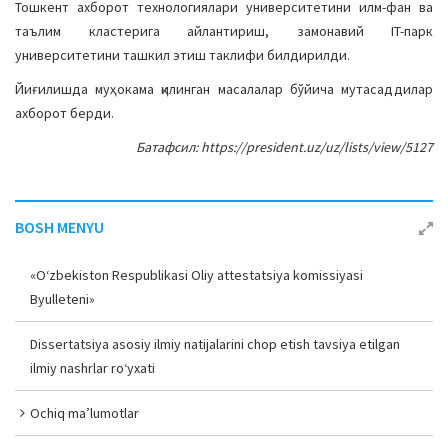
Тошкент ахборот технологиялари университетини илм-фан ва
таълим кластерига айлантириш, замонавий IT-парк
университетини ташкил этиш таклифи билдирилди.
Йиғилишда муҳокама қилинган масалалар бўйича мутасаддилар
ахборот берди.
Батафсил: https://president.uz/uz/lists/view/5127
BOSH MENYU
«O‘zbekiston Respublikasi Oliy attestatsiya komissiyasi
Byulleteni»
Dissertatsiya asosiy ilmiy natijalarini chop etish tavsiya etilgan
ilmiy nashrlar ro‘yxati
Ochiq ma’lumotlar