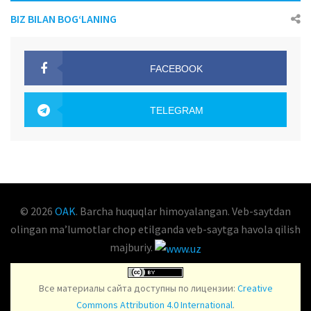
BIZ BILAN BOG‘LANING
FACEBOOK
OAK.UZ
TELEGRAM
OAK.UZ
© 2026
OAK
. Barcha huquqlar himoyalangan. Veb-saytdan
olingan maʼlumotlar chop etilganda veb-saytga havola qilish
majburiy.
Все материалы сайта доступны по лицензии:
Creative
Commons Attribution 4.0 International
.