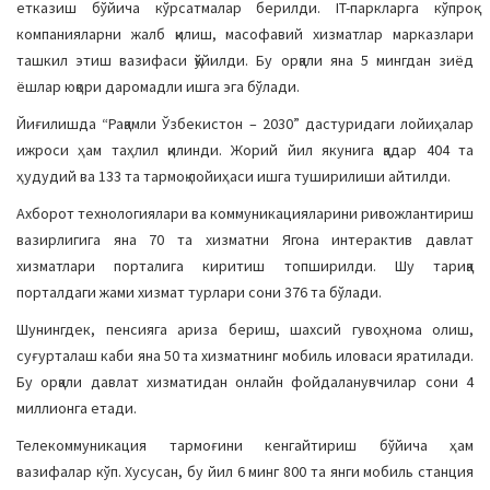
етказиш бўйича кўрсатмалар берилди. IT-паркларга кўпроқ
компанияларни жалб қилиш, масофавий хизматлар марказлари
ташкил этиш вазифаси қўйилди. Бу орқали яна 5 мингдан зиёд
ёшлар юқори даромадли ишга эга бўлади.
Йиғилишда “Рақамли Ўзбекистон – 2030” дастуридаги лойиҳалар
ижроси ҳам таҳлил қилинди. Жорий йил якунига қадар 404 та
ҳудудий ва 133 та тармоқ лойиҳаси ишга туширилиши айтилди.
Ахборот технологиялари ва коммуникацияларини ривожлантириш
вазирлигига яна 70 та хизматни Ягона интерактив давлат
хизматлари порталига киритиш топширилди. Шу тариқа
порталдаги жами хизмат турлари сони 376 та бўлади.
Шунингдек, пенсияга ариза бериш, шахсий гувоҳнома олиш,
суғурталаш каби яна 50 та хизматнинг мобиль иловаси яратилади.
Бу орқали давлат хизматидан онлайн фойдаланувчилар сони 4
миллионга етади.
Телекоммуникация тармоғини кенгайтириш бўйича ҳам
вазифалар кўп. Хусусан, бу йил 6 минг 800 та янги мобиль станция