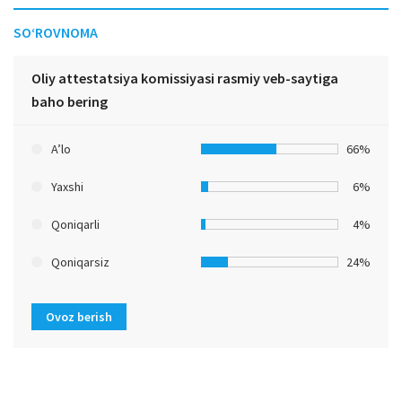
SO‘ROVNOMA
Oliy attestatsiya komissiyasi rasmiy veb-saytiga
baho bering
A’lo
66%
Yaxshi
6%
Qoniqarli
4%
Qoniqarsiz
24%
Ovoz berish