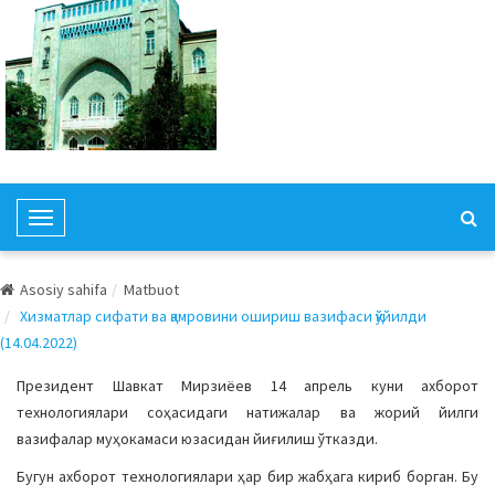
T
o
g
Asosiy sahifa
Matbuot
g
Хизматлар сифати ва қамровини ошириш вазифаси қўйилди
l
(14.04.2022)
e
N
Президент Шавкат Мирзиёев 14 апрель куни ахборот
a
технологиялари соҳасидаги натижалар ва жорий йилги
v
вазифалар муҳокамаси юзасидан йиғилиш ўтказди.
i
Бугун ахборот технологиялари ҳар бир жабҳага кириб борган. Бу
g