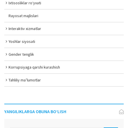
Ixtisosliklar ro‘yxati
Rayosat majlislari
Interaktiv xizmatlar
Yoshlar siyosati
Gender tenglik
Korrupsiyaga qarshi kurashish
Tahliliy ma’lumotlar
YANGILIKLARGA OBUNA BO‘LISH