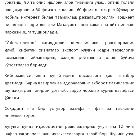
ўрнатиш, 80 та олис қишлоқни алоқа тизимига улаш, оптик толали
алоқа қамровини 80 фоизга етказиш, 60 фоиз магистрал йўлларни
мобиль интернет билан таъминлаш режалаштирилган. Тошкент
вилоятида юқори қувватли Маълумотларни сақлаш ва қайта ишлаш
маркази ишга туширилади.
“Ўзбектелеком” акциядорлик компаниясини трансформация
қилиб, сифатли хизматлар экспорт қилувчи юқори технологик
компанияга айлантириш, халқаро рейтинглар олиш бўйича
кўрсатмалар берилди.
Киберхавфсизликни кучайтириш масаласига ҳам эътибор
қаратилди. Барча вазирлик ва идораларнинг ахборот тизимларини
шу жиҳатдан танқидий ўрганиб, зарур чоралар кўриш вазифаси
қўйилди.
Соҳадаги яна бир устувор вазифа – фан ва таълимни
ривожлантириш.
Бугунги кунда иқтисодиётни рақамлаштириш учун яна 12 минг
нафар юқори малакали мутахассисларга талаб бор. Шунинг учун