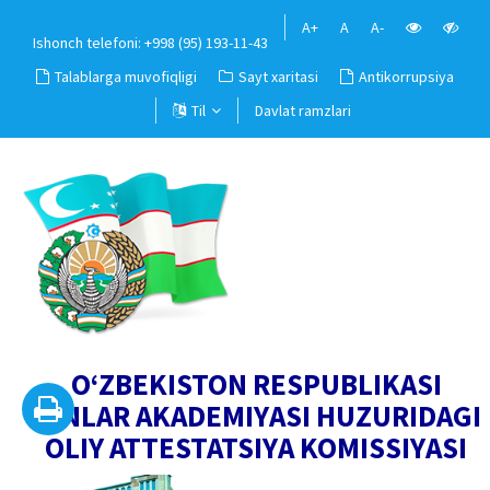
A+
A
A-
Ishonch telefoni: +998 (95) 193-11-43
Talablarga muvofiqligi
Sayt xaritasi
Antikorrupsiya
Til
Davlat ramzlari
O‘ZBEKISTON RESPUBLIKASI
FANLAR AKADEMIYASI HUZURIDAGI
OLIY ATTESTATSIYA KOMISSIYASI