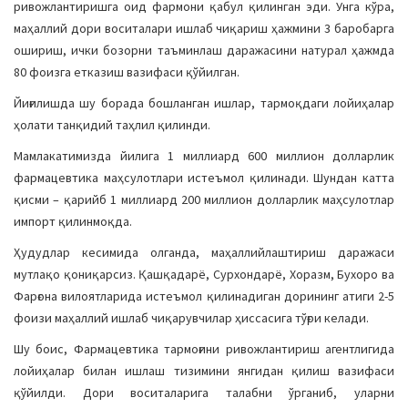
ривожлантиришга оид фармони қабул қилинган эди. Унга кўра,
a
маҳаллий дори воситалари ишлаб чиқариш ҳажмини 3 баробарга
t
ошириш, ички бозорни таъминлаш даражасини натурал ҳажмда
i
80 фоизга етказиш вазифаси қўйилган.
o
Йиғилишда шу борада бошланган ишлар, тармоқдаги лойиҳалар
n
ҳолати танқидий таҳлил қилинди.
Мамлакатимизда йилига 1 миллиард 600 миллион долларлик
фармацевтика маҳсулотлари истеъмол қилинади. Шундан катта
қисми – қарийб 1 миллиард 200 миллион долларлик маҳсулотлар
импорт қилинмоқда.
Ҳудудлар кесимида олганда, маҳаллийлаштириш даражаси
мутлақо қониқарсиз. Қашқадарё, Сурхондарё, Хоразм, Бухоро ва
Фарғона вилоятларида истеъмол қилинадиган дорининг атиги 2-5
фоизи маҳаллий ишлаб чиқарувчилар ҳиссасига тўғри келади.
Шу боис, Фармацевтика тармоғини ривожлантириш агентлигида
лойиҳалар билан ишлаш тизимини янгидан қилиш вазифаси
қўйилди. Дори воситаларига талабни ўрганиб, уларни