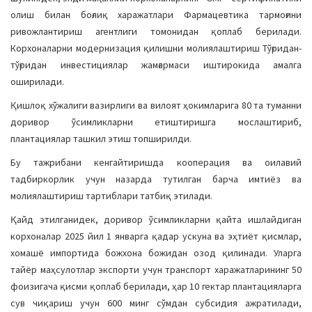
олиш билан боғлиқ харажатлари Фармацевтика тармоғини
ривожлантириш агентлиги томонидан қоплаб берилади.
Корхоналарни модернизация қилишни молиялаштириш Тўғридан-
тўғридан инвестициялар жамғармаси иштирокида амалга
оширилади.
Қишлоқ хўжалиги вазирлиги ва вилоят ҳокимларига 80 та туманни
доривор ўсимликларни етиштиришга мослаштириб,
плантациялар ташкил этиш топширилди.
Бу тажрибани кенгайтиришда кооперация ва оилавий
тадбиркорлик учун назарда тутилган барча имтиёз ва
молиялаштириш тартиблари татбиқ этилади.
Қайд этилганидек, доривор ўсимликларни қайта ишлайдиган
корхоналар 2025 йил 1 январга қадар ускуна ва эҳтиёт қисмлар,
хомашё импортида божхона божидан озод қилинади. Уларга
тайёр маҳсулотлар экспорти учун транспорт харажатларининг 50
фоизигача қисми қоплаб берилади, ҳар 10 гектар плантацияларга
сув чиқариш учун 600 минг сўмдан субсидия ажратилади,