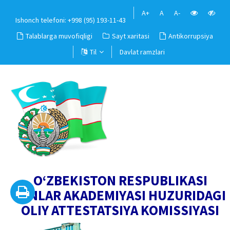
A+
A
A-
Ishonch telefoni: +998 (95) 193-11-43
Talablarga muvofiqligi
Sayt xaritasi
Antikorrupsiya
Til
Davlat ramzlari
O‘ZBEKISTON RESPUBLIKASI
FANLAR AKADEMIYASI HUZURIDAGI
OLIY ATTESTATSIYA KOMISSIYASI