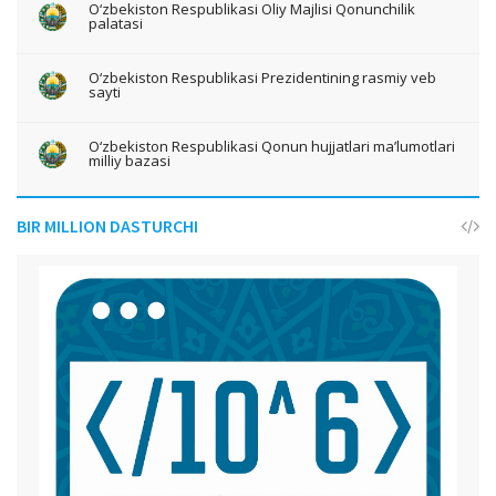
O‘zbekiston Respublikasi Oliy Majlisi Qonunchilik
palatasi
O‘zbekiston Respublikasi Prezidentining rasmiy veb
sayti
O‘zbekiston Respublikasi Qonun hujjatlari ma’lumotlari
milliy bazasi
BIR MILLION DASTURCHI