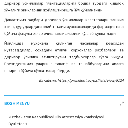
доривор ўсимликлар плантацияларига бошқа турдаги қишлоқ
хўжалиги экинларини жойлаштиришга йўл қўйилмайди.
Давлатимиз раҳбари доривор ўсимликлар кластерлари ташкил
этиш, ҳудудлардаги олий таълим муассасаларида фармацевтика
бўйича факультетлар очиш таклифларини қўллаб-қувватлади.
Йиғилишда муҳокама қилинган масалалар юзасидан
мутасаддилар, соҳадаги етакчи корхоналар раҳбарлари ва
доривор ўсимлик етиштирувчи тадбиркорлар сўзга чиқди.
Президентимиз уларнинг таклиф ва ташаббусларини амалга
ошириш бўйича кўрсатмалар берди.
Батафсил: https://president.uz/uz/lists/view/5124
BOSH MENYU
«O‘zbekiston Respublikasi Oliy attestatsiya komissiyasi
Byulleteni»