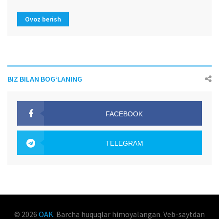
Ovoz berish
BIZ BILAN BOG‘LANING
FACEBOOK
OAK.UZ
TELEGRAM
OAK.UZ
© 2026
OAK
. Barcha huquqlar himoyalangan. Veb-saytdan