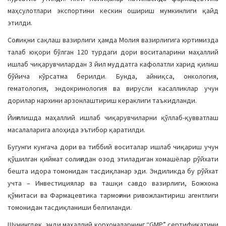
маҳсулотлари экспортини кескин ошириш мумкинлиги қайд
этилди.
Соғлиқни сақлаш вазирлиги ҳамда Молия вазирлигига юртимизда
талаб юқори бўлган 120 турдаги дори воситаларини маҳаллий
ишлаб чиқарувчилардан 3 йил муддатга кафолатли харид қилиш
бўйича кўрсатма берилди. Бунда, айниқса, онкология,
гематология, эндокринология ва вирусли касалликлар учун
дорилар нархини арзонлаштириш кераклиги таъкидланди.
Йиғилишда маҳаллий ишлаб чиқарувчиларни қўллаб-қувватлаш
масалаларига алоҳида эътибор қаратилди.
Бугунги кунгача дори ва тиббий воситалар ишлаб чиқариш учун
қўшилган қиймат солиғидан озод этиладиган хомашёлар рўйхати
бешта идора томонидан тасдиқланар эди. Эндиликда бу рўйхат
учта – Инвестициялар ва ташқи савдо вазирлиги, Божхона
қўмитаси ва Фармацевтика тармоғини ривожлантириш агентлиги
томонидан тасдиқланиши белгиланди.
Шунингдек, энди маҳаллий корхоналарнинг “GMP” сертификатини