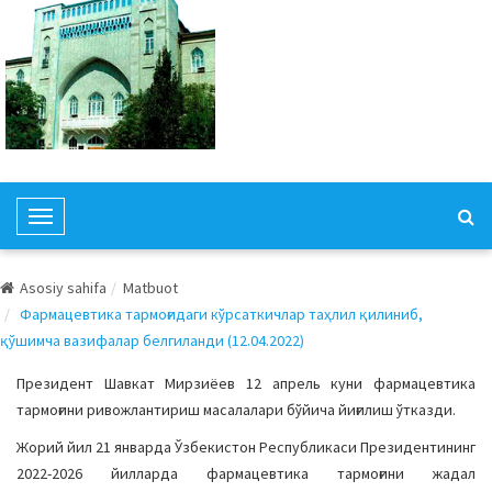
T
o
g
Asosiy sahifa
Matbuot
g
Фармацевтика тармоғидаги кўрсаткичлар таҳлил қилиниб,
l
қўшимча вазифалар белгиланди (12.04.2022)
e
N
Президент Шавкат Мирзиёев 12 апрель куни фармацевтика
a
тармоғини ривожлантириш масалалари бўйича йиғилиш ўтказди.
v
Жорий йил 21 январда Ўзбекистон Республикаси Президентининг
i
2022-2026 йилларда фармацевтика тармоғини жадал
g