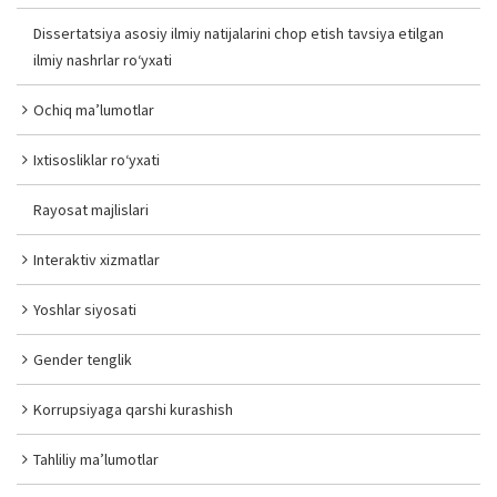
Dissertatsiya asosiy ilmiy natijalarini chop etish tavsiya etilgan
ilmiy nashrlar ro‘yxati
Ochiq ma’lumotlar
Ixtisosliklar ro‘yxati
Rayosat majlislari
Interaktiv xizmatlar
Yoshlar siyosati
Gender tenglik
Korrupsiyaga qarshi kurashish
Tahliliy ma’lumotlar