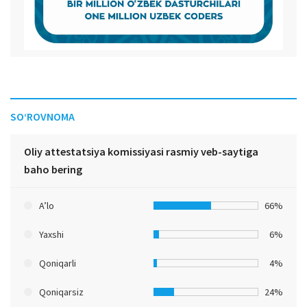
SO‘ROVNOMA
Oliy attestatsiya komissiyasi rasmiy veb-saytiga
baho bering
A’lo
66%
Yaxshi
6%
Qoniqarli
4%
Qoniqarsiz
24%