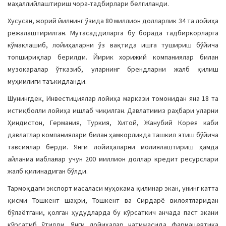
маҳаллийлаштириш чора-тадбирлари белгиланди.
Хусусан, жорий йилнинг ўзида 80 миллион долларлик 34 та лойиҳа
режалаштирилган. Мутасаддиларга бу борада тадбиркорларга
кўмаклашиб, лойиҳаларни ўз вақтида ишга тушириш бўйича
топшириқлар берилди. Йирик хорижий компаниялар билан
музокаралар ўтказиб, уларнинг брендларни жалб қилиш
муҳимлиги таъкидланди.
Шунингдек, Инвестициялар лойиҳа маркази томонидан яна 18 та
истиқболли лойиҳа ишлаб чиқилган. Давлатимиз раҳбари уларни
Ҳиндистон, Германия, Туркия, Хитой, Жанубий Корея каби
давлатлар компаниялари билан ҳамкорликда ташкил этиш бўйича
тавсиялар берди. Янги лойиҳаларни молиялаштириш ҳамда
айланма маблағлар учун 200 миллион доллар кредит ресурслари
жалб қилинадиган бўлди.
Тармоқдаги экспорт масаласи муҳокама қилинар экан, унинг катта
қисми Тошкент шаҳри, Тошкент ва Сирдарё вилоятларидан
бўлаётгани, қолган ҳудудларда бу кўрсаткич анчада паст экани
кўрсатиб ўтилди. Янги лойиҳалар натижасида фармацевтика