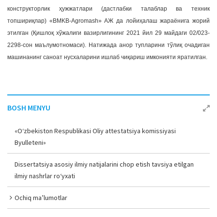
конструкторлик ҳужжатлари (дастлабки талаблар ва техник
топшириқлар) «BMKB-Agromash» АЖ да лойиҳалаш жараёнига жорий
этилган (Қишлоқ хўжалиги вазирлигининг 2021 йил 29 майдаги 02/023-
2298-сон маълумотномаси). Натижада анор тупларини тўлиқ очадиган
машинанинг саноат нусхаларини ишлаб чиқариш имконияти яратилган.
BOSH MENYU
«O‘zbekiston Respublikasi Oliy attestatsiya komissiyasi
Byulleteni»
Dissertatsiya asosiy ilmiy natijalarini chop etish tavsiya etilgan
ilmiy nashrlar ro‘yxati
Ochiq ma’lumotlar