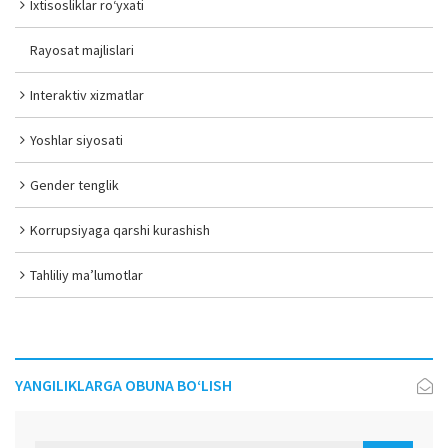
Ixtisosliklar ro‘yxati
Rayosat majlislari
Interaktiv xizmatlar
Yoshlar siyosati
Gender tenglik
Korrupsiyaga qarshi kurashish
Tahliliy ma’lumotlar
YANGILIKLARGA OBUNA BO‘LISH