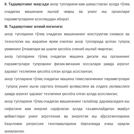
II. Тадқиқотнинг мақсади
анор тупларини кам шикастлаган ҳолда тўлиқ
очадиган машинани ишлаб чиқиш ва унинг иш органлари
параметрларини асослашдан иборат.
III. Тадқиқотнинг илмий янгилиги:
анор тупларини тўлиқ очадиган машинанинг конструктив схемаси ва
технологик иш жараёни ярим очилган анор тупларида қолган тупроқ
уюмининг ўлчамлари ва шакли ҳисобга олиниб ишлаб чиқилган;
анор тупларини тўлиқ очадиган машина дискли иш органининг
параметрлари тупроқнинг физик-механик хоссалари ҳамда агрегат
ҳаракат тезлигини ҳисобга олган ҳолда асосланган;
анор тупларини тўлиқ очадиган машина текислагичининг параметрлари
тупроқ унинг ишчи сиртига ёпишиб қолмаслиги ва олдига уюлмаслиги
ҳамда агрегат ҳаракат тезлигини ҳисобга олган ҳолда асосланган;
анор тупларини тўлиқ очадиган машинанинг талаблар даражасидаги иш
сифатини кам энергия сарфлаган ҳолда таъминлайдиган мақбул
қийматлари унинг агротехник ва энергетик иш кўрсаткичларини
баҳоловчи регрессия тенгламаларини биргаликда ечиш орқали
аниқланган.