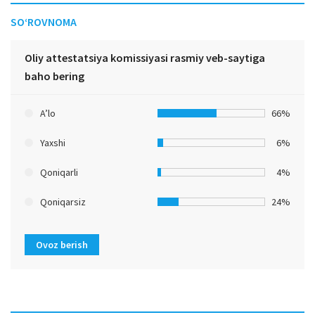
SO‘ROVNOMA
Oliy attestatsiya komissiyasi rasmiy veb-saytiga
baho bering
A’lo
66%
Yaxshi
6%
Qoniqarli
4%
Qoniqarsiz
24%
Ovoz berish