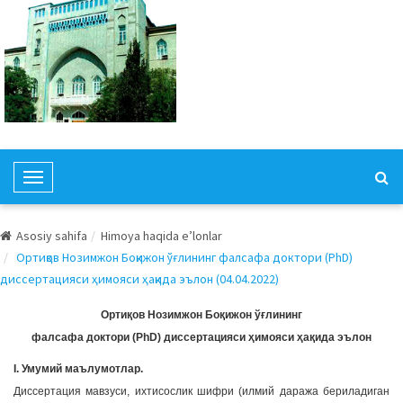
T
o
g
Asosiy sahifa
Himoya haqida e’lonlar
g
Ортиқов Нозимжон Боқижон ўғлининг фалсафа доктори (РhD)
l
диссертацияси ҳимояси ҳақида эълон (04.04.2022)
e
N
Ортиқов Нозимжон Боқижон ўғлининг
a
фалсафа доктори (РhD) диссертацияси ҳимояси ҳақида эълон
v
I. Умумий маълумотлар.
i
Диссертация мавзуси, ихтисослик шифри (илмий даража бериладиган
g