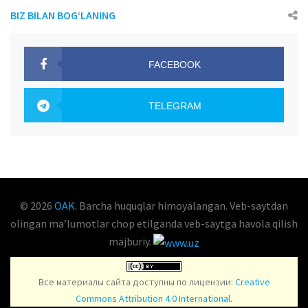
BIZ BILAN BOG‘LANING
FACEBOOK
OAK.UZ
TELEGRAM
OAK.UZ
© 2026
OAK
. Barcha huquqlar himoyalangan. Veb-saytdan
olingan maʼlumotlar chop etilganda veb-saytga havola qilish
majburiy.
Все материалы сайта доступны по лицензии:
Creative
Commons Attribution 4.0 International
.