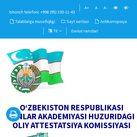
A+
A
A-
Ishonch telefoni: +998 (95) 193-11-43
Talablarga muvofiqligi
Sayt xaritasi
Antikorrupsiya
Til
Davlat ramzlari
O‘ZBEKISTON RESPUBLIKASI
FANLAR AKADEMIYASI HUZURIDAGI
OLIY ATTESTATSIYA KOMISSIYASI