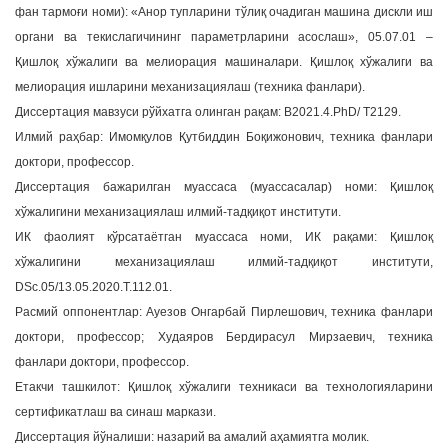
фан тармоғи номи): «Анор тупларини тўлиқ очадиган машина дискли иш
a
органи ва текислагичининг параметрларини асослаш», 05.07.01 –
t
Қишлоқ хўжалиги ва мелиорация машиналари. Қишлоқ хўжалиги ва
i
мелиорация ишларини механизациялаш (техника фанлари).
o
n
Диссертация мавзуси рўйхатга олинган рақам: В2021.4.PhD/ Т2129.
Илмий раҳбар: Имомқулов Қутбиддин Боқижонович, техника фанлари
доктори, профессор.
Диссертация бажарилган муассаса (муассасалар) номи: Қишлоқ
хўжалигини механизациялаш илмий-тадқиқот институти.
ИК фаолият кўрсатаётган муассаса номи, ИК рақами: Қишлоқ
хўжалигини механизациялаш илмий-тадқиқот институти,
DSc.05/13.05.2020.T.112.01.
Расмий оппонентлар: Ауезов Онгарбай Пирлешович, техника фанлари
доктори, профессор; Худаяров Бердирасул Мирзаевич, техника
фанлари доктори, профессор.
Етакчи ташкилот: Қишлоқ хўжалиги техникаси ва технологияларини
сертификатлаш ва синаш маркази.
Диссертация йўналиши: назарий ва амалий аҳамиятга молик.