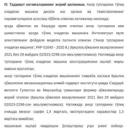
IV. Тадқиқот натижаларининг жорий қилиниши.
Анор тупларини тўлиқ
очадиган машина дискли иш органи ва текислагичининг
параметрларини асослаш бўйича олинган натижалар негизида:
кузда кўмилган ва баҳорда ярим очилган анор тупларини кам
шикастлаган ҳолда тўлиқ очадиган машинага Интелектуал мулк
агентлигининг фойдали моделга патенти олинган (“Анор тупларини
очадиган машина”, FAP 01645 - 2020 й.) (Қишлоқ хўжалиги вазирлигининг
2021 йил 29 майдаги 02/023-2298-сон маълумотномаси). Натижада анор
тупларини тўлиқ очадиган машина конструкциясини ишлаб чиқиш
имкони яратилган;
анор тупларини тўлиқ очадиган машинанинг тажриба нусхаси Қишлоқ
хўжалигини механизациялаш илмий-тадқиқот институти ҳамда Сирдарё
вилояти Гулистон ва Мирзаобод туманлари фермер хўжаликларида
жорий этилган (Қишлоқ хўжалиги вазирлигининг 2021 йил 29 майдаги
02/023-2298-сон маълумотномаси). Натижада анор тупларини тўлиқ
очишда меҳнат сарфи 1,4 мартага, эксплуатацион харажатлар 1,3
мартага камайган;
машинани ишлаб чиқаришни ўзлаштириш учун унинг лойиҳа-