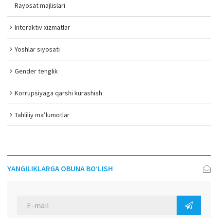
Rayosat majlislari
Interaktiv xizmatlar
Yoshlar siyosati
Gender tenglik
Korrupsiyaga qarshi kurashish
Tahliliy ma’lumotlar
YANGILIKLARGA OBUNA BO‘LISH