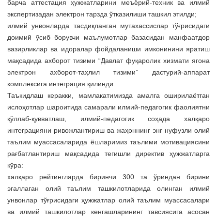
барча аттестация ҳужжатларини меъёрий-техник ва илмий
экспертизадан электрон тарзда ўтказилиши ташкил этилди;
илмий унвонларда тасдиқланган мутахассислар тўғрисидаги
доимий ўсиб борувчи маълумотлар базасидан манфаатдор
вазирликлар ва идоралар фойдаланиши имконинини яратиш
мақсадида ахборот тизими “Давлат фуқаролик хизмати ягона
электрон ахборот-таҳлил тизими” дастурий-аппарат
комплексига интеграция қилинди.
Таъкидлаш керакки, мамлакатимизда амалга оширилаётган
ислоҳотлар шароитида самарали илмий-педагогик фаолиятни
қўллаб-қувватлаш, илмий-педагогик соҳада халқаро
интеграцияни ривожлантириш ва жаҳоннинг энг нуфузли олий
таълим муассасаларида ёшларимиз таълими мотивациясини
рағбатлантириш мақсадида тегишли директив ҳужжатларга
кўра:
халқаро рейтингларда биринчи 300 та ўриндан бирини
эгаллаган олий таълим ташкилотларида олинган илмий
унвонлар тўғрисидаги ҳужжатлар олий таълим муассасалари
ва илмий ташкилотлар кенгашларининг тавсиясига асосан