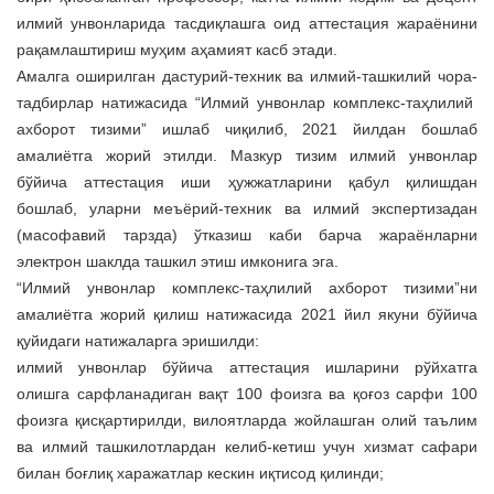
a
илмий унвонларида тасдиқлашга оид аттестация жараёнини
t
рақамлаштириш муҳим аҳамият касб этади.
i
Амалга оширилган дастурий-техник ва илмий-ташкилий чора-
o
тадбирлар натижасида “Илмий унвонлар комплекс-таҳлилий
n
ахборот тизими” ишлаб чиқилиб, 2021 йилдан бошлаб
амалиётга жорий этилди. Мазкур тизим илмий унвонлар
бўйича аттестация иши ҳужжатларини қабул қилишдан
бошлаб, уларни меъёрий-техник ва илмий экспертизадан
(масофавий тарзда) ўтказиш каби барча жараёнларни
электрон шаклда ташкил этиш имконига эга.
“Илмий унвонлар комплекс-таҳлилий ахборот тизими”ни
амалиётга жорий қилиш натижасида 2021 йил якуни бўйича
қуйидаги натижаларга эришилди:
илмий унвонлар бўйича аттестация ишларини рўйхатга
олишга сарфланадиган вақт 100 фоизга ва қоғоз сарфи 100
фоизга қисқартирилди, вилоятларда жойлашган олий таълим
ва илмий ташкилотлардан келиб-кетиш учун хизмат сафари
билан боғлиқ харажатлар кескин иқтисод қилинди;