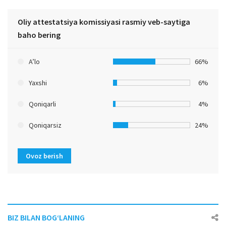
Oliy attestatsiya komissiyasi rasmiy veb-saytiga
baho bering
A’lo
66%
Yaxshi
6%
Qoniqarli
4%
Qoniqarsiz
24%
Ovoz berish
BIZ BILAN BOG‘LANING