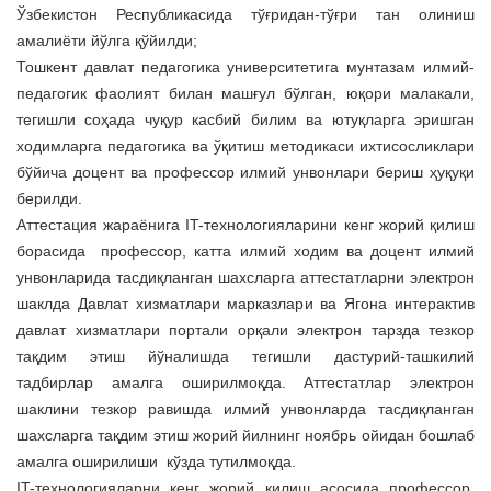
Ўзбекистон Республикасида тўғридан-тўғри тан олиниш
амалиёти йўлга қўйилди;
Тошкент давлат педагогика университетига мунтазам илмий-
педагогик фаолият билан машғул бўлган, юқори малакали,
тегишли соҳада чуқур касбий билим ва ютуқларга эришган
ходимларга педагогика ва ўқитиш методикаси ихтисосликлари
бўйича доцент ва профессор илмий унвонлари бериш ҳуқуқи
берилди.
Аттестация жараёнига IT-технологияларини кенг жорий қилиш
борасида профессор, катта илмий ходим ва доцент илмий
унвонларида тасдиқланган шахсларга аттестатларни электрон
шаклда Давлат хизматлари марказлари ва Ягона интерактив
давлат хизматлари портали орқали электрон тарзда тезкор
тақдим этиш йўналишда тегишли дастурий-ташкилий
тадбирлар амалга оширилмоқда. Аттестатлар электрон
шаклини тезкор равишда илмий унвонларда тасдиқланган
шахсларга тақдим этиш жорий йилнинг ноябрь ойидан бошлаб
амалга оширилиши кўзда тутилмоқда.
IT-технологияларни кенг жорий қилиш асосида профессор,