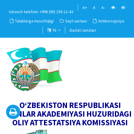
A+
A
A-
Ishonch telefoni: +998 (95) 193-11-43
Talablarga muvofiqligi
Sayt xaritasi
Antikorrupsiya
Til
Davlat ramzlari
O‘ZBEKISTON RESPUBLIKASI
FANLAR AKADEMIYASI HUZURIDAGI
OLIY ATTESTATSIYA KOMISSIYASI