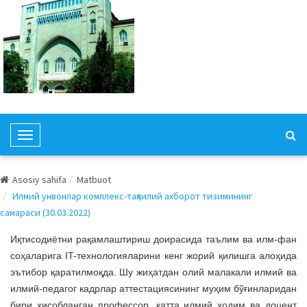
T
o
g
Asosiy sahifa
Matbuot
g
Илмий унвонлар комплекс-таҳлилий ахборот тизимининг
l
самараси (30.03.2022)
e
N
Иқтисодиётни рақамлаштириш доирасида таълим ва илм-фан
a
соҳаларига IT-технологияларини кенг жорий қилишга алоҳида
v
эътибор қаратилмоқда. Шу жиҳатдан олий малакали илмий ва
i
илмий-педагог кадрлар аттестациясининг муҳим бўғинларидан
g
бири ҳисобланган профессор, катта илмий ходим ва доцент