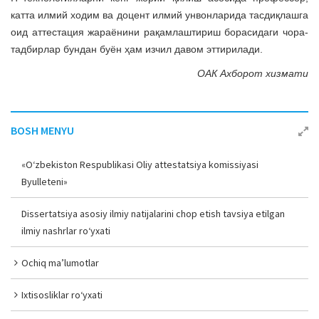
катта илмий ходим ва доцент илмий унвонларида тасдиқлашга
оид аттестация жараёнини рақамлаштириш борасидаги чора-
тадбирлар бундан буён ҳам изчил давом эттирилади.
ОАК Ахборот хизмати
BOSH MENYU
«O‘zbekiston Respublikasi Oliy attestatsiya komissiyasi
Byulleteni»
Dissertatsiya asosiy ilmiy natijalarini chop etish tavsiya etilgan
ilmiy nashrlar ro‘yxati
Ochiq ma’lumotlar
Ixtisosliklar ro‘yxati