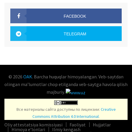
FACEBOOK
OAK.UZ
TELEGRAM
OAK.UZ
© 2026
OAK
. Barcha huquqlar himoyalangan. Veb-saytdan
olingan maʼlumotlar chop etilganda veb-saytga havola qilish
majburiy.
Все материалы сайта доступны по лицензии:
Creative
Commons Attribution 4.0 International
.
Oliy attestatsiya komissiyasi
Faoliyat
Hujjatlar
Himoya e’lonlari
Ilmiy kengash