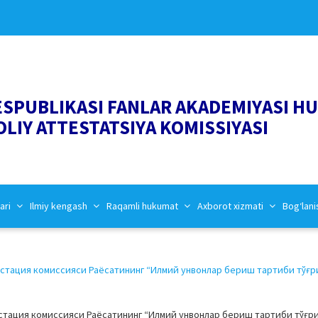
ESPUBLIKASI FANLAR AKADEMIYASI H
OLIY ATTESTATSIYA KOMISSIYASI
ari
Ilmiy kengash
Raqamli hukumat
Axborot xizmati
Bog‘lani
естация комиссияси Раёсатининг “Илмий унвонлар бериш тартиби тўғ
естация комиссияси Раёсатининг “Илмий унвонлар бериш тартиби тўғр