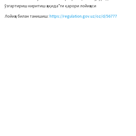
ўзгартириш киритиш ҳақида”ги қарори лойиҳаси
Лойиҳа билан танишиш:
https://regulation.gov.uz/oz/d/56777