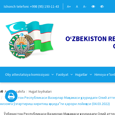
Ishonch telefoni: +998 (95) 193-11-43
A+
A
A-
O‘ZBEKISTON R
Oliy attestatsiya komissiyasi
Faoliyat
Hujjatlar
Himoya e’lonl
Asosiy sahifa
Hujjat loyihalari
Ўзбекистон Республикаси Вазирлар Маҳкамаси ҳузуридаги Олий атт
низомга ўзгартириш киритиш ҳақида”ги қарори лойиҳаси (04.03.2022)
Ўзбекистон Республикаси Вазирлар Маҳкамаси ҳузуридаги Олий атт