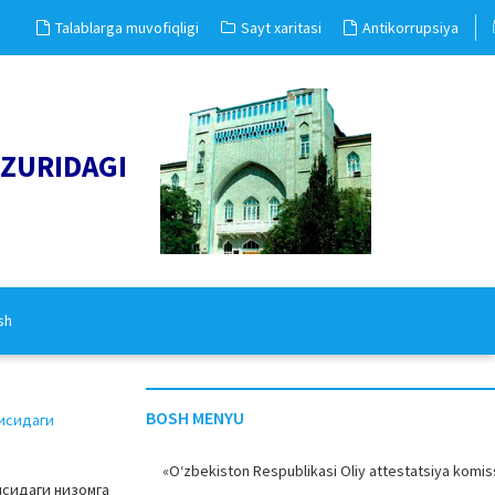
Talablarga muvofiqligi
Sayt xaritasi
Antikorrupsiya
UZURIDAGI
sh
BOSH MENYU
рисидаги
«O‘zbekiston Respublikasi Oliy attestatsiya komiss
исидаги низомга