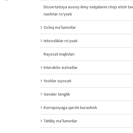
Dissertatsiya asosiy ilmiy natijalarini chop etish tav
nashrlar ro‘yxati
Ochiq ma’lumotlar
Ixtisosliklar ro‘yxati
Rayosat majlislari
Interaktiv xizmatlar
Yoshlar siyosati
Gender tenglik
Korrupsiyaga qarshi kurashish
Tahliliy ma’lumotlar