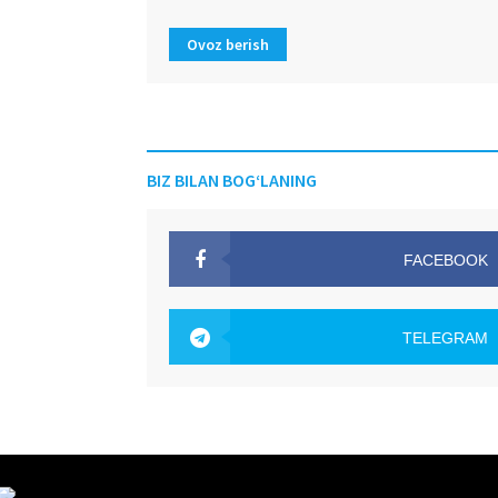
Ovoz berish
BIZ BILAN BOG‘LANING
FACEBOOK
OAK.UZ
TELEGRAM
OAK.UZ