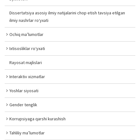
Dissertatsiya asosiy ilmiy natijalarini chop etish tavsiya etilgan
ilmiy nashrlar ro‘yxati
Ochiq ma’lumotlar
Ixtisosliklar ro‘yxati
Rayosat majlislari
Interaktiv xizmatlar
Yoshlar siyosati
Gender tenglik
Korrupsiyaga qarshi kurashish
Tahliliy ma’lumotlar