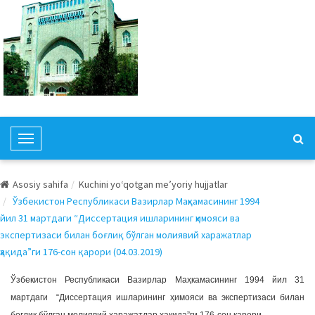
T
o
g
Asosiy sahifa
Kuchini yo‘qotgan me’yoriy hujjatlar
g
Ўзбекистон Республикаси Вазирлар Маҳкамасининг 1994
l
йил 31 мартдаги “Диссертация ишларининг ҳимояси ва
e
экспертизаси билан боғлиқ бўлган молиявий харажатлар
N
ҳақида”ги 176-сон қарори (04.03.2019)
a
v
Ўзбекистон Республикаси Вазирлар Маҳкамасининг 1994 йил 31
i
мартдаги “Диссертация ишларининг ҳимояси ва экспертизаси билан
g