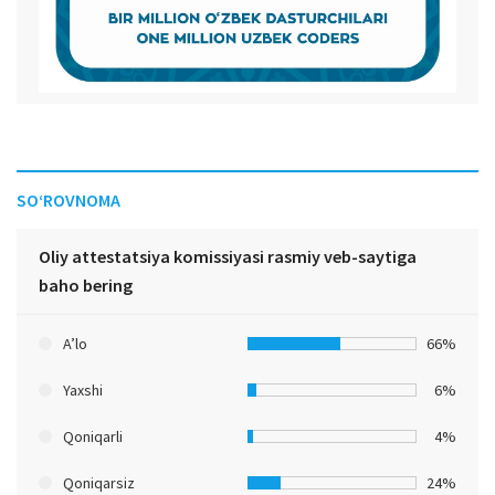
SO‘ROVNOMA
Oliy attestatsiya komissiyasi rasmiy veb-saytiga
baho bering
A’lo
66%
Yaxshi
6%
Qoniqarli
4%
Qoniqarsiz
24%