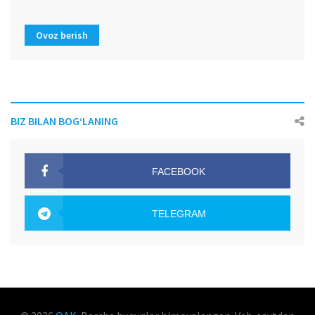
Ovoz berish
BIZ BILAN BOG‘LANING
FACEBOOK
OAK.UZ
TELEGRAM
OAK.UZ