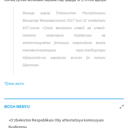
боғлиқ бўлган молиявий харажатлар ҳақида”ги 176-сон қарори
a
t
Мазкур қарор Ўзбекистон Республикаси
i
Вазирлар Маҳкамасининг 2017 йил 22 ноябрдаги
o
937-сонли «Олий малакали илмий ва илмий-
n
педагог кадрларни тайёрлаш ва
аттестациядан ўтказиш тартибини янада
такомиллаштириш чора-тадбирлари
тўғрисида»ги қарорига асосан ўз кучини
йўқотган.
Тўлиқ матн
BOSH MENYU
«O‘zbekiston Respublikasi Oliy attestatsiya komissiyasi
Byulleteni»