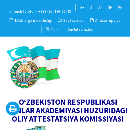
A+
A
A-
Ishonch telefoni: +998 (95) 193-11-43
Talablarga muvofiqligi
Sayt xaritasi
Antikorrupsiya
Til
Davlat ramzlari
O‘ZBEKISTON RESPUBLIKASI
FANLAR AKADEMIYASI HUZURIDAGI
OLIY ATTESTATSIYA KOMISSIYASI