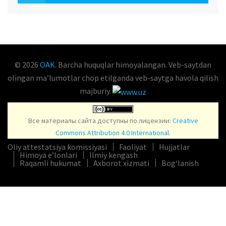
OAK.UZ
© 2026
OAK
. Barcha huquqlar himoyalangan. Veb-saytdan
olingan maʼlumotlar chop etilganda veb-saytga havola qilish
majburiy.
Все материалы сайта доступны по лицензии:
Creative
Commons Attribution 4.0 International
.
Oliy attestatsiya komissiyasi
Faoliyat
Hujjatlar
Himoya e’lonlari
Ilmiy kengash
Raqamli hukumat
Axborot xizmati
Bog‘lanish