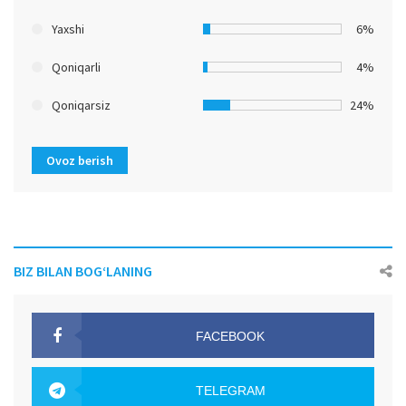
Yaxshi
6%
Qoniqarli
4%
Qoniqarsiz
24%
Ovoz berish
BIZ BILAN BOG‘LANING
FACEBOOK
OAK.UZ
TELEGRAM