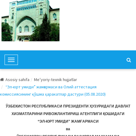
T
o
g
Asosiy sahifa
Me’yoriy-texnik hujjatlar
g
“Эл-юрт умиди” жамғармаси ва Олий аттестация
l
комиссиясининг қўшма ҳаракатлар дастури (05.08.2020)
e
N
ЎЗБЕКИСТОН РЕСПУБЛИКАСИ ПРЕЗИДЕНТИ ҲУЗУРИДАГИ ДАВЛАТ
a
ХИЗМАТЛАРИНИ РИВОЖЛАНТИРИШ АГЕНТЛИГИ ҚОШИДАГИ
v
“ЭЛ-ЮРТ УМИДИ” ЖАМҒАРМАСИ
i
ва
g