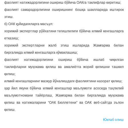
фаолият натижадорлигини ошириш бўйича ОАКга таклифлар киритиш;
фаолият самарадорлигини оширишнинг бошқа шаклларида иштирок
этиш.
б) ОАК қуйидагиларга масъул:
хорижий экспертлар рўйхатини тегишлилиги бўйича илмий кенгашларга
етказиш;
хорижий экспертларни жалб этиш ишларида Жамғарма билан
биргаликда илмий кенгашларга кўмаклашиш;
фаолият натижадорлигини ошириш бўйича ишлаб чиқилган
таклифларни муҳокама қилиш ва амалиётга жорий қилишни ташкил
қилиш;
илмий кенгашларнинг мазкур йўналишдаги фаолиятини назорат қилиш;
ҳар йил якуни бўйича илмий кенгашлар маълумоти асосида таҳлилий
маълумотномани тайёрлаш, Жамғарма билан биргаликда муҳокама
қилиш ва натижаларини “ОАК Бюллетени” ва ОАК веб-сайтда эълон
қилиш.
Юклаб олиш