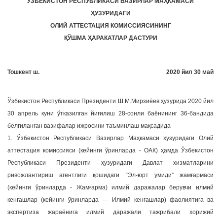
ЎЗБЕКИСТОН РЕСПУБЛИКАСИ ВАЗИРЛАР МАҲКАМАСИ
a
ҲУЗУРИДАГИ
t
ОЛИЙ АТТЕСТАЦИЯ КОМИССИЯСИНИНГ
i
ҚЎШМА ҲАРАКАТЛАР ДАСТУРИ
o
n
Тошкент ш.
2020 йил 30 май
Ўзбекистон Республикаси Президенти Ш.М.Мирзиёев ҳузурида 2020 йил
30 апрель куни ўтказилган йиғилиш 28-сонли баёнининг 36-бандида
белгиланган вазифалар ижросини таъминлаш мақсадида
1. Ўзбекистон Республикаси Вазирлар Маҳкамаси ҳузуридаги Олий
аттестация комиссияси (кейинги ўринларда - ОАК) ҳамда Ўзбекистон
Республикаси Президенти ҳузуридаги Давлат хизматларини
ривожлантириш агентлиги қошидаги “Эл-юрт умиди” жамғармаси
(кейинги ўринларда - Жамғарма) илмий даражалар берувчи илмий
кенгашлар (кейинги ўринларда — Илмий кенгашлар) фаолиятига ва
экспертиза жараёнига илмий даражали тажрибали хорижий