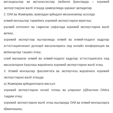
ватандошлар ва мутахассислар (кейинги ўринларда – хорижий
экспертлар)ни жалб этишда ҳамкорликда ҳаракат қиладилар.
2. ОАК ва Жамғарма, жумладан қуйидаги механизмлар асосида
илмий кенгашлар таркибига хорижий экспертларни киритиш;
расмий оппонент ва тақризчи сифатида хорижий экспертларни жалб
қилиш;
хорижий экспертлар иштирокида илмий ва илмий-педагог кадрлар
аттестациясининг долзарб масалаларига оид онлайн конференция ва
вебинарлар ташкил этиш;
олий малакали илмий ва илмий-педагог кадрлар аттестациясига оид
масалаларни баҳолаш жараёнига хорижий экспертларни жалб этиш.
3. Илмий кенгашлар фаолиятига ва экспертиза жараёнига хорижий
экспертларни жалб этишда:
а) Жамғарма қуйидагиларга масъул:
хорижий экспертларни излаб топиш ва уларнинг рўйхатини ОАКга
тақдим этиш;
хорижий экспертларни жалб этиш ишларида ОАК ва илмий кенгашларга
кўмаклашиш;