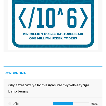
SO‘ROVNOMA
Oliy attestatsiya komissiyasi rasmiy veb-saytiga
baho bering
A’lo
66%