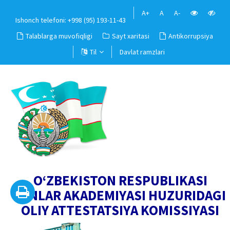
A+
A
A-
Ishonch telefoni: +998 (95) 193-11-43
Talablarga muvofiqligi
Sayt xaritasi
Antikorrupsiya
Til
Davlat ramzlari
O‘ZBEKISTON RESPUBLIKASI
FANLAR AKADEMIYASI HUZURIDAGI
OLIY ATTESTATSIYA KOMISSIYASI