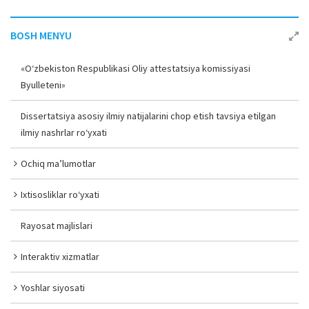
BOSH MENYU
«O‘zbekiston Respublikasi Oliy attestatsiya komissiyasi
Byulleteni»
Dissertatsiya asosiy ilmiy natijalarini chop etish tavsiya etilgan
ilmiy nashrlar ro‘yxati
Ochiq ma’lumotlar
Ixtisosliklar ro‘yxati
Rayosat majlislari
Interaktiv xizmatlar
Yoshlar siyosati