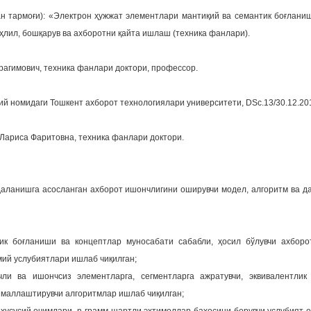
н тармоғи): «Электрон ҳужжат элементлари мантиқий ва семантик боғлани
ҳлил, бошқарув ва ахборотни қайта ишлаш (техника фанлари).
рагимович, техника фанлари доктори, профессор.
й номидаги Тошкент ахборот технологиялари университети, DSc.13/30.12.201
 Лариса Фаритовна, техника фанлари доктори.
аланишга асосланган ахборот ишончлигини оширувчи модел, алгоритм ва д
гик боғланиши ва концептлар муносабати сабабли, ҳосил бўлувчи ахборо
ий услубиятлари ишлаб чиқилган;
ли ва ишончсиз элементларга, сегментларга ажратувчи, эквивалентлик
ималлаштирувчи алгоритмлар ишлаб чиқилган;