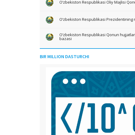
O‘zbekiston Respublikasi Oliy Majlisi Qon
O‘zbekiston Respublikasi Prezidentining 
O‘zbekiston Respublikasi Qonun hujjatlari 
bazasi
BIR MILLION DASTURCHI