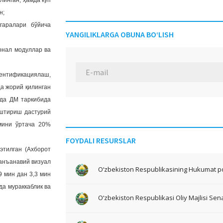
линган, ҳамда кўп
н;
гаралари бўйича
YANGILIKLARGA OBUNA BO‘LISH
онал модуллар ва
дентификациялаш,
а жорий қилинган
ада ДМ таркибида
штириш дастурий
мини ўртача 20%
FOYDALI RESURSLAR
тилган (Ахборот
 анъанавий визуал
O‘zbekiston Respublikasining Hukumat po
9 мин дан 3,3 мин
да мураккаблик ва
O‘zbekiston Respublikasi Oliy Majlisi Sena