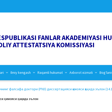
ESPUBLIKASI FANLAR AKADEMIYASI H
OLIY ATTESTATSIYA KOMISSIYASI
ari
Ilmiy kengash
Raqamli hukumat
Axborot xizmati
Bog‘lani
инг фалсафа доктори (PhD) диссертацияси ҳимояси ҳақида эълон (14.1
си ҳимояси ҳақида эълон