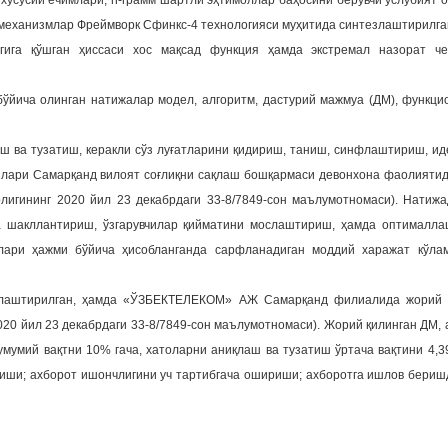
хусусий ечимлари, n-грамм шартли эҳтимоллар баҳосини берувчи услубият о
н механизмлар Фреймворк Сфинкс-4 технологияси муҳитида синтезлаштирилга
ига қўшган ҳиссаси хос мақсад функция ҳамда экстремал назорат че
ўйича олинган натижалар модел, алгоритм, дастурий мажмуа (ДМ), функци
аш ва тузатиш, керакли сўз луғатларини қидириш, таниш, синфлаштириш, и
ялари Самарқанд вилоят соғлиқни сақлаш бошқармаси девонхона фаолиятид
лигининг 2020 йил 23 декабрдаги 33-8/7849-сон маълумотномаси). Натиж
 шакллантириш, ўзгарувчилар қийматини мослаштириш, ҳамда оптималла
лари ҳажми бўйича ҳисобланганда сарфланадиган моддий харажат кўла
езлаштирилган, ҳамда «ЎЗБЕКТЕЛЕКОМ» АЖ Самарқанд филиалида жорий э
20 йил 23 декабрдаги 33-8/7849-сон маълумотномаси). Жорий қилинган ДМ,
мумий вақтни 10% гача, хатоларни аниқлаш ва тузатиш ўртача вақтини 4,3
ириши; ахборот ишончлигини уч тартибгача ошириши; ахборотга ишлов бериш
.