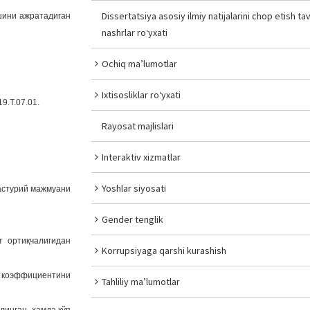
Dissertatsiya asosiy ilmiy natijalarini chop etish tav
шини ажратадиган
nashrlar ro‘yxati
Ochiq ma’lumotlar
Ixtisosliklar ro‘yxati
9.T.07.01.
Rayosat majlislari
Interaktiv xizmatlar
Yoshlar siyosati
астурий мажмуани
Gender tenglik
т ортиқчалигидан
Korrupsiyaga qarshi kurashish
 коэффициентини
Tahliliy ma’lumotlar