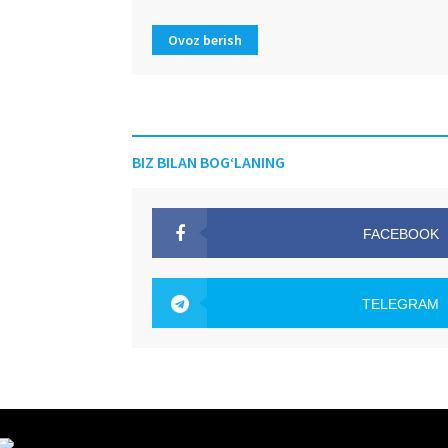
Ovoz berish
BIZ BILAN BOG‘LANING
FACEBOOK
OAK.UZ
TELEGRAM
OAK.UZ