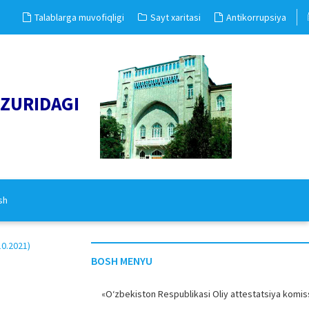
Talablarga muvofiqligi
Sayt xaritasi
Antikorrupsiya
UZURIDAGI
sh
0.2021)
BOSH MENYU
«O‘zbekiston Respublikasi Oliy attestatsiya komiss