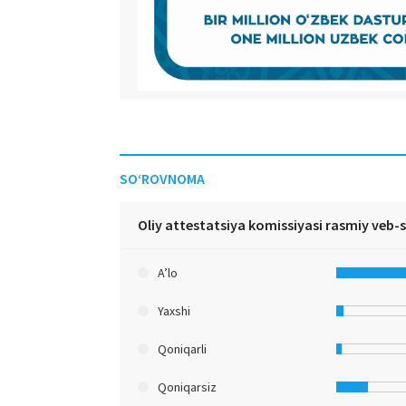
SO‘ROVNOMA
Oliy attestatsiya komissiyasi rasmiy veb-
A’lo
Yaxshi
Qoniqarli
Qoniqarsiz