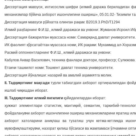
Диссертация мавзуси, ихтисослик шифри (илмий даража бериладиган фа
механизмлар бўйича ахборот ишончлигини ошириш», 05.01.02- Тизимли та
Диссертация мавзуси рўйхатга олинган рақам: В2019.3.PhD/T1294
Илмий раҳбарнинг Ф.И.Ш., илмий даражаси ва унвони: Жуманов Исроил Иб
Диссертация бажарилган муассаса номи: Самарқанд давлат университети.
ИК фаолият кўрсатаётган муассаса номи, ИК рақами: Мухаммад ал-Хоразми
Расмий оппонентларнинг Ф.И.Ш., илмий даражаси ва унвони:
Кабулов Анвар Василович, техника фанлари доктори, професср; Сулюкова
Етакчи ташкилот номи: Тошкент давлат техника университети.
Диссертация йўналиши: назарий ва амалий аҳамиятга молик.
II. Тадқиқотнинг мақсади
турли табиатдаги ахборот ортиқчалигидан фойд
ишлаб чиқишдан иборат.
III. Тадқиқотнинг илмий янгилиги
қуйидагилардан иборат:
ҳужжат элементлари статистик, мантиқий, семантик, таркибий-техноло
фойдаланувчи ахборот ишончлигини ошириш механизмларини яратиш илм
ахборот хатоларини аниқлаш ва тузатиш учун кетма-кетликда ишонч
мувофиқлаштирувчи, назорат қилиш бўсағаси ва жамламаси ўлчамини опт