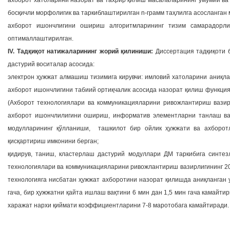
ахборот хатоларини назорат ва тахрир қилиш масалаларининг умумий ва 
босқичли морфолигик ва таркиблаштирилган n-грамм таҳлилга асосланга
ахборот ишончлигини ошириш алгоритмларининг тизим самарадорлиг
оптималлаштирилган.
IV. Тадқиқот натижаларининг жорий қилиниши:
Диссертация тадқиқоти б
дастурий воситалар асосида:
электрон ҳужжат алмашиш тизимига кирувчи: имловий хатоларини аниқл
ахборот ишончлигини табиий ортиқчалик асосида назорат қилиш функци
(Ахборот технологиялари ва коммуникацияларини ривожлантириш вазир
ахборот ишончлилигини ошириш, информатив элементларни танлаш ва
модулларининг қўлланиши, ташкилот бир ойлик ҳужжати ва ахборот
қисқартириш имконини берган;
қидирув, таниш, кластерлаш дастурий модуллари ДМ таркибига синт
технологиялари ва коммуникацияларини ривожлантириш вазирлигининг 20
технологияга нисбатан ҳужжат ахборотини назорат қилишда аниқланган у
гача, бир ҳужжатни қайта ишлаш вақтини 6 мин дан 1,5 мин гача камайт
харажат нархи қиймати коэффициентларини 7-8 маротобага камайтиради