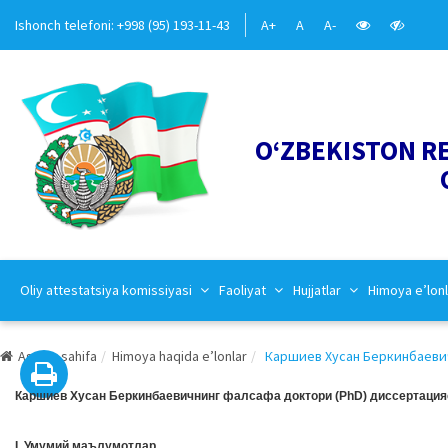
Ishonch telefoni: +998 (95) 193-11-43
A+
A
A-
O‘ZBEKISTON R
Oliy attestatsiya komissiyasi
Faoliyat
Hujjatlar
Himoya e’lonl
Asosiy sahifa
Himoya haqida e’lonlar
Каршиев Хусан Беркинбаевичн
Каршиев Хусан Беркинбаевичнинг фалсафа доктори (PhD) диссертация
I. Умумий маълумотлар.