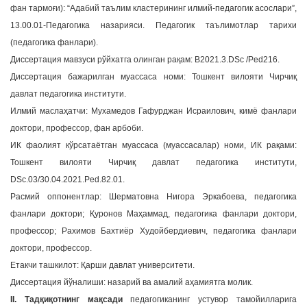
фан тармоғи): “Адабий таълим кластерининг илмий-педагогик асослари”,
a
13.00.01-Педагогика назарияси. Педагогик таълимотлар тарихи
t
(педагогика фанлари).
i
Диссертация мавзуси рўйхатга олинган рақам: B2021.3.DSc /Ped216.
o
n
Диссертация бажарилган муассаса номи: Тошкент вилояти Чирчиқ
давлат педагогика институти.
Илмий маслаҳатчи: Мухамедов Гафурджан Исраилович, кимё фанлари
доктори, профессор, фан арбоби.
ИК фаолият кўрсатаётган муассаса (муассасалар) номи, ИК рақами:
Тошкент вилояти Чирчиқ давлат педагогика институти,
DSc.03/30.04.2021.Ped.82.01.
Расмий оппонентлар: Шерматовна Нигора Эркабоева, педагогика
фанлари доктори; Қуронов Маҳаммад, педагогика фанлари доктори,
профессор; Рахимов Бахтиёр Худойбердиевич, педагогика фанлари
доктори, профессор.
Етакчи ташкилот: Қарши давлат университети.
Диссертация йўналиши: назарий ва амалий аҳамиятга молик.
II. Тадқиқотнинг мақсади
педагогиканинг устувор тамойилларига