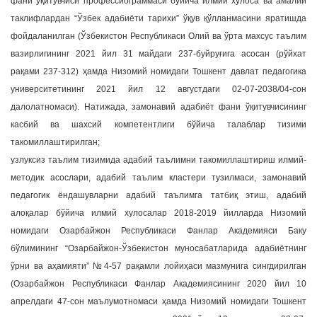
фани ўқитувчиси профессиограммаси бўйича илмий хулоса ва амалий
таклифлардан “Ўзбек адабиёти тарихи” ўқув қўлланмасини яратишда
фойдаланилган (Ўзбекистон Республикаси Олий ва ўрта махсус таълим
вазирлигининг 2021 йил 31 майдаги 237-буйруғига асосан (рўйхат
рақами 237-312) ҳамда Низомий номидаги Тошкент давлат педагогика
университетининг 2021 йил 12 августдаги 02-07-2038/04-сон
далолатномаси). Натижада, замонавий адабиёт фани ўқитувчисининг
касбий ва шахсий компетентлиги бўйича талаблар тизими
такомиллаштирилган;
узлуксиз таълим тизимида адабий таълимни такомиллаштириш илмий-
методик асослари, адабий таълим кластери тузилмаси, замонавий
педагогик ёндашувларни адабий таълимга татбиқ этиш, адабий
алоқалар бўйича илмий хулосалар 2018-2019 йилларда Низомий
номидаги Озарбайжон Республикаси Фанлар Академияси Баку
бўлимининг “Озарбайжон-Ўзбекистон муносабатларида адабиётнинг
ўрни ва аҳамияти” №4-57 рақамли лойиҳаси мазмунига сингдирилган
(Озарбайжон Республикаси Фанлар Академиясининг 2020 йил 10
апрелдаги 47-сон маълумотномаси ҳамда Низомий номидаги Тошкент