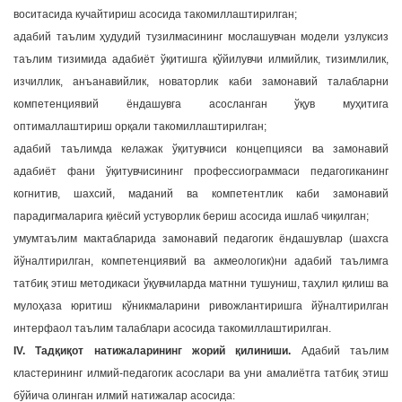
воситасида кучайтириш асосида такомиллаштирилган;
адабий таълим ҳудудий тузилмасининг мослашувчан модели узлуксиз
таълим тизимида адабиёт ўқитишга қўйилувчи илмийлик, тизимлилик,
изчиллик, анъанавийлик, новаторлик каби замонавий талабларни
компетенциявий ёндашувга асосланган ўқув муҳитига
оптималлаштириш орқали такомиллаштирилган;
адабий таълимда келажак ўқитувчиси концепцияси ва замонавий
адабиёт фани ўқитувчисининг профессиограммаси педагогиканинг
когнитив, шахсий, маданий ва компетентлик каби замонавий
парадигмаларига қиёсий устуворлик бериш асосида ишлаб чиқилган;
умумтаълим мактабларида замонавий педагогик ёндашувлар (шахсга
йўналтирилган, компетенциявий ва акмеологик)ни адабий таълимга
татбиқ этиш методикаси ўқувчиларда матнни тушуниш, таҳлил қилиш ва
мулоҳаза юритиш кўникмаларини ривожлантиришга йўналтирилган
интерфаол таълим талаблари асосида такомиллаштирилган.
IV. Тадқиқот натижаларининг жорий қилиниши.
Адабий таълим
кластерининг илмий-педагогик асослари ва уни амалиётга татбиқ этиш
бўйича олинган илмий натижалар асосида: