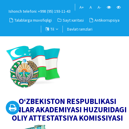
A+
A
A-
Ishonch telefoni: +998 (95) 193-11-43
Talablarga muvofiqligi
Sayt xaritasi
Antikorrupsiya
Til
Davlat ramzlari
O‘ZBEKISTON RESPUBLIKASI
FANLAR AKADEMIYASI HUZURIDAGI
OLIY ATTESTATSIYA KOMISSIYASI