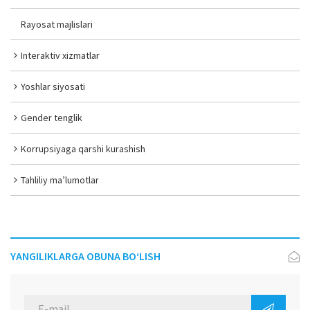
Rayosat majlislari
Interaktiv xizmatlar
Yoshlar siyosati
Gender tenglik
Korrupsiyaga qarshi kurashish
Tahliliy ma’lumotlar
YANGILIKLARGA OBUNA BO‘LISH