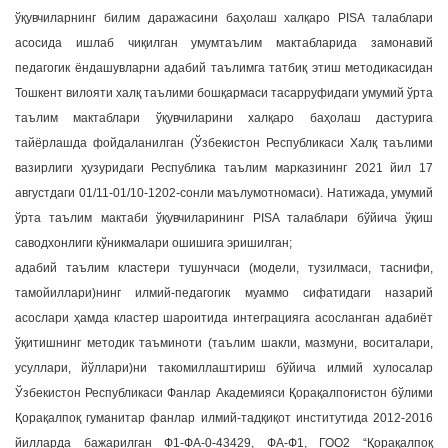
ўқувчиларнинг билим даражасини баҳолаш халқаро PISA талаблари
асосида ишлаб чиқилган умумтаълим мактабларида замонавий
педагогик ёндашувларни адабий таълимга татбиқ этиш методикасидан
Тошкент вилояти халқ таълими бошқармаси тасарруфидаги умумий ўрта
таълим мактаблари ўқувчиларини халқаро баҳолаш дастурига
тайёрлашда фойдаланилган (Ўзбекистон Республикаси Халқ таълими
вазирлиги ҳузуридаги Республика таълим марказининг 2021 йил 17
августдаги 01/11-01/10-1202-сонли маълумотномаси). Натижада, умумий
ўрта таълим мактаби ўқувчиларининг PISA талаблари бўйича ўқиш
саводхонлиги кўникмалари ошишига эришилган;
адабий таълим кластери тушунчаси (модели, тузилмаси, таснифи,
тамойиллари)нинг илмий-педагогик муаммо сифатидаги назарий
асослари ҳамда кластер шароитида интеграцияга асосланган адабиёт
ўқитишнинг методик таъминоти (таълим шакли, мазмуни, воситалари,
усуллари, йўллари)ни такомиллаштириш бўйича илмий хулосалар
Ўзбекистон Республикаси Фанлар Академияси Қорақалпоғистон бўлими
Қорақалпоқ гуманитар фанлар илмий-тадқиқот институтида 2012-2016
йилларда бажарилган Ф1-ФА-0-43429, ФА-Ф1, ГОО2 “Қорақалпоқ