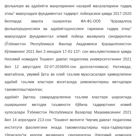
фольклори ва адабиёти жанрларининг назарий масалаларини тадқиқ
этиш” мавзусидаги фундаментал тадқиқот лойиҳасини ҳамда 2017-2020
йилларда амалга оширилган ФА-Ф1-ОО5 “Қорақалпоқ
фольклоршунослиги ва адабиётшунослиги тарихини тадқиқ этиш”
мавзусидаги фундаментал илмий лойиҳа мазмунига сингдирилган
(Ўзбекистон Республикаси Фанлар Академияси Қорақалпоғистон
бўлимининг 2021 йил 3 июндаги 17-01-137- сон маълумотномаси ҳамда
Низомий номидаги Тошкент давлат педагогика университетининг 2021
йил 12 августдаги 02-07-2038/04-сон далолатномаси). Натижада,
мактабгача, умумий ўрта ва олий таълим муассасалари ҳамкорлигини
адабий таълим кластери воситасида ривожлантириш методлари
такомиллаштирилган;
адабиёт ўқитиш самарадорлигини таълим кластери шароитида
оширишнинг методик таъминоти бўйича тадқиқотнинг илмий
хулосалари Ўзбекистон Республикаси Вазирлар Маҳкамасининг 2021
йил 14 апрелдаги 213-сон “Тошкент вилояти Чирчиқ давлат педагогика
институти фаолиятини янада такомиллаштириш чора-тадбирлари
тўғрисида”ги қарори мазмунига сингдирилган (Низомий номидаги