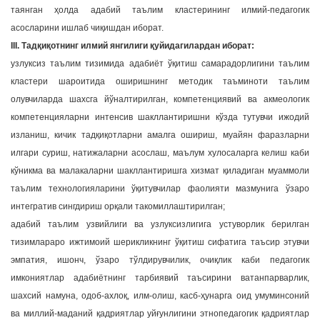
таянган ҳолда адабий таълим кластерининг илмий-педагогик
асосларини ишлаб чиқишдан иборат.
III. Тадқиқотнинг илмий янгилиги қуйидагилардан иборат:
узлуксиз таълим тизимида адабиёт ўқитиш самарадорлигини таълим
кластери шароитида оширишнинг методик таъминоти таълим
олувчиларда шахсга йўналтирилган, компетенциявий ва акмеологик
компетенцияларни интенсив шакллантиришни кўзда тутувчи ижодий
изланиш, кичик тадқиқотларни амалга ошириш, муайян фаразларни
илгари суриш, натижаларни асослаш, маълум хулосаларга келиш каби
кўникма ва малакаларни шакллантиришга хизмат қиладиган муаммоли
таълим технологияларини ўқитувчилар фаолияти мазмунига ўзаро
интегратив сингдириш орқали такомиллаштирилган;
адабий таълим узвийлиги ва узлуксизлигига устуворлик берилган
тизимлараро ижтимоий шерикликнинг ўқитиш сифатига таъсир этувчи
эмпатия, ишонч, ўзаро тўлдирувчилик, очиқлик каби педагогик
имкониятлар адабиётнинг тарбиявий таъсирини ватанпарварлик,
шахсий намуна, одоб-ахлоқ, илм-олиш, касб-ҳунарга оид умуминсоний
ва миллий-маданий қадриятлар уйғунлигини этнопедагогик қадриятлар