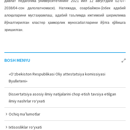
давлат педагогика университетининг 2021 йил 12 августдаги 02-07-
2038/04-сон далолатномаси). Натижада, озарбайжон-ўзбек адабий
алоқаларини мустаҳкамлаш, адабий таълимда ижтимоий шерикликка
йўналтирилган кластер ҳамкорлик муносабатларини йўлга қўйишга
эришилган.
BOSH MENYU
«O‘zbekiston Respublikasi Oliy attestatsiya komissiyasi
Byulleteni»
Dissertatsiya asosiy ilmiy natijalarini chop etish tavsiya etilgan
ilmiy nashrlar ro‘yxati
Ochiq ma’lumotlar
Ixtisosliklar ro‘yxati