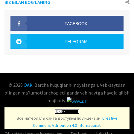
BIZ BILAN BOG‘LANING
FACEBOOK
OAK.UZ
TELEGRAM
OAK.UZ
© 2026
OAK
. Barcha huquqlar himoyalangan. Veb-saytdan
olingan maʼlumotlar chop etilganda veb-saytga havola qilish
majburiy.
Все материалы сайта доступны по лицензии:
Creative
Commons Attribution 4.0 International
.
Oliy attestatsiya komissiyasi
Faoliyat
Hujjatlar