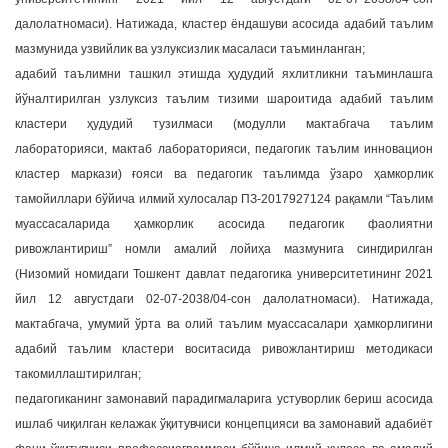
далолатномаси). Натижада, кластер ёндашуви асосида адабий таълим
мазмунида узвийлик ва узлуксизлик масаласи таъминланган;
адабий таълимни ташкил этишда ҳудудий яхлитликни таъминлашга
йўналтирилган узлуксиз таълим тизими шароитида адабий таълим
кластери ҳудудий тузилмаси (модулли мактабгача таълим
лабораторияси, мактаб лабораторияси, педагогик таълим инновацион
кластер маркази) ғояси ва педагогик таълимда ўзаро ҳамкорлик
тамойиллари бўйича илмий хулосалар ПЗ-2017927124 рақамли “Таълим
муассасаларида ҳамкорлик асосида педагогик фаолиятни
ривожлантириш” номли амалий лойиҳа мазмунига сингдирилган
(Низомий номидаги Тошкент давлат педагогика университетининг 2021
йил 12 августдаги 02-07-2038/04-сон далолатномаси). Натижада,
мактабгача, умумий ўрта ва олий таълим муассасалари ҳамкорлигини
адабий таълим кластери воситасида ривожлантириш методикаси
такомиллаштирилган;
педагогиканинг замонавий парадигмаларига устуворлик бериш асосида
ишлаб чиқилган келажак ўқитувчиси концепцияси ва замонавий адабиёт