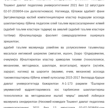
Тошкент давлат педагогика университетининг 2021 йил 12 августдаги
02-07-2038/04-сон далолатномаси). Натижада, бўлажак адабиёт фани
ўқитувчиларида касбий компетенцияларни кластер ёндашуви асосида
шакллантириш бўйича педагогик олий таълим муассасаларининг илмий
(адабий таълим кластери тадқиқи) ва амалий (адабий таълим кластери
татбиқи) йўналишларида фаолият самарадорлигини оширишга
эришилган;
адабий таълим мазмунида узвийлик ва узлуксизликни таъминлаш
масаласи ижтимоий шериклик (эмпатия, ишонч, ўзаро тўлдирувчилик,
очиқлик)га йўналтирилган кластер ҳамкорлик тизими (технологияси,
механизми, методикаси, шакллари, воситалари), муҳити (эҳтиёж,
зарурат, натижа) ва шароити (муаммо, ечим, механизм) асосида
такомиллаштириш бўйича илмий хулосалар 2015-2017 йилларда Қарши
давлат университетида бажарилган А-1-173 рақамли “Ёшларни
умуммиллий қадриятларимизга хос тарбиясини шакллантириш
технологияси ва методикасини ишлаб чиқиш” амалий лойиҳаси
мазмунига сингдирилган (Низомий номидаги Тошкент давлат педагогика
университетининг 2021 йил 12 августдаги 02-07-2038/04-сон