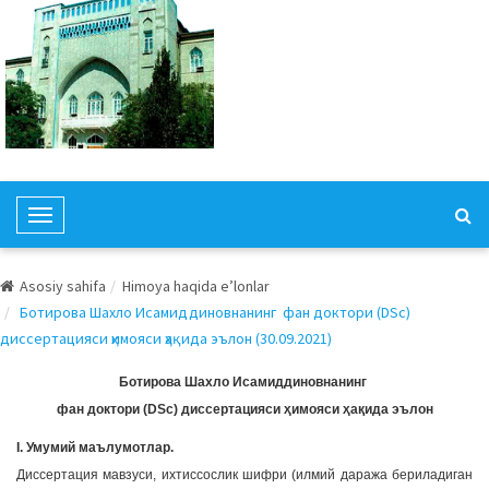
T
o
g
Asosiy sahifa
Himoya haqida e’lonlar
g
Ботирова Шахло Исамиддиновнанинг фан доктори (DSc)
l
диссертацияси ҳимояси ҳақида эълон (30.09.2021)
e
N
Ботирова Шахло Исамиддиновнанинг
a
фан доктори (DSc) диссертацияси ҳимояси ҳақида эълон
v
I. Умумий маълумотлар.
i
Диссертация мавзуси, ихтиссослик шифри (илмий даража бериладиган
g