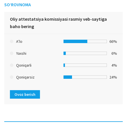
SO‘ROVNOMA
Oliy attestatsiya komissiyasi rasmiy veb-saytiga
baho bering
A’lo
66%
Yaxshi
6%
Qoniqarli
4%
Qoniqarsiz
24%
Ovoz berish