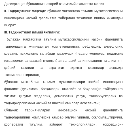
Диссертация йўналиши: назарий ва амалий аҳамиятга молик.
II. Тадқиқотнинг мақсади
бўлажак мактабгача таълим мутахассисларни
инновацион касбий фаолиятга тайёрлаш тизимини ишлаб чиқишдан
иборат.
III. Тадқиқотнинг илмий янгилиги:
бўлажак мактабгача таълим мутахассисларини касбий фаолиятга
тайёрлашига қўйиладиган компетенциявий, рефлексив, акмеологик,
креатив, психологик талаблар мажмуаси (педагог-менежер, педагогик
ижодкорлик ва шахсий мулоқот) анъанавий ва инновацион таълимнинг
қиёсий таҳлили ва стратегик адекват мезонлар асосида
такомиллаштирилган;
бўлажак мактабгача таълим мутахассислари касбий инновацион
фаолият (тузилмаси, босқичлари, амалиёт ва баҳолаш)га тайёрлашга
хизмат қилувчи жадаллик, демократик услуб, ташаббускорлик ва
тадбиркорлик каби касбий ва шахсий омиллар асосланган;
бўлажак тарбиячиларни инновацион касбий фаолиятига
тайёргарлигини комплексив қамраб олувчи ўйинли, соғломлаштирувчи,
кооператив таълим, ахборот технологиялари, коррекцион-