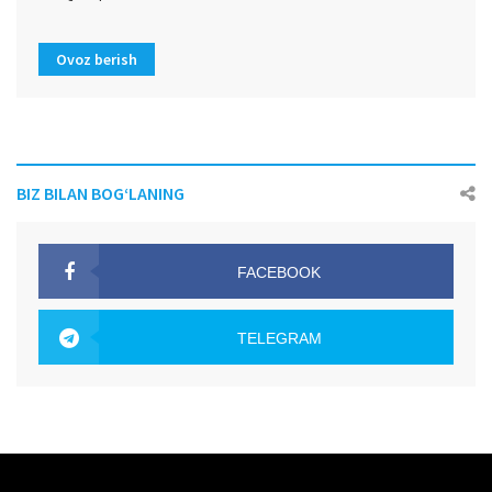
Ovoz berish
BIZ BILAN BOG‘LANING
FACEBOOK
OAK.UZ
TELEGRAM
OAK.UZ