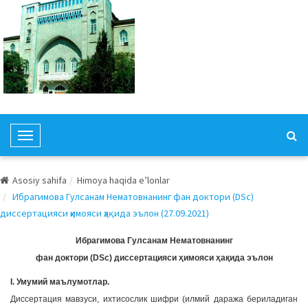
T
o
g
Asosiy sahifa
Himoya haqida e’lonlar
g
Ибрагимова Гулсанам Нематовнанинг фан доктори (DSc)
l
диссертацияси ҳимояси ҳақида эълон (27.09.2021)
e
N
Ибрагимова Гулсанам Нематовнанинг
a
фан доктори (DSc) диссертацияси ҳимояси ҳақида эълон
v
I. Умумий маълумотлар.
i
Дисcертация мавзуси, ихтисослик шифри (илмий даража бериладиган
g