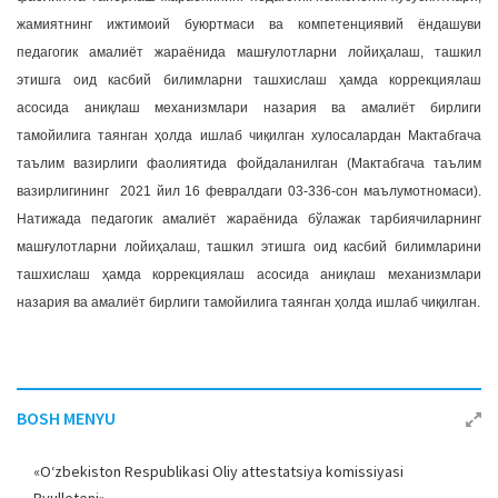
жамиятнинг ижтимоий буюртмаси ва компетенциявий ёндашуви
педагогик амалиёт жараёнида машғулотларни лойиҳалаш, ташкил
этишга оид касбий билимларни ташхислаш ҳамда коррекциялаш
асосида аниқлаш механизмлари назария ва амалиёт бирлиги
тамойилига таянган ҳолда ишлаб чиқилган хулосалардан Мактабгача
таълим вазирлиги фаолиятида фойдаланилган (Мактабгача таълим
вазирлигининг 2021 йил 16 февралдаги 03-336-сон маълумотномаси).
Натижада педагогик амалиёт жараёнида бўлажак тарбиячиларнинг
машғулотларни лойиҳалаш, ташкил этишга оид касбий билимларини
ташхислаш ҳамда коррекциялаш асосида аниқлаш механизмлари
назария ва амалиёт бирлиги тамойилига таянган ҳолда ишлаб чиқилган.
BOSH MENYU
«O‘zbekiston Respublikasi Oliy attestatsiya komissiyasi