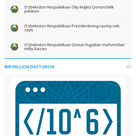
O‘zbekiston Respublikasi Oliy Majlisi Qonunchilik
palatasi
O‘zbekiston Respublikasi Prezidentining rasmiy veb
sayti
O‘zbekiston Respublikasi Qonun hujjatlari ma’lumotlari
milliy bazasi
BIR MILLION DASTURCHI