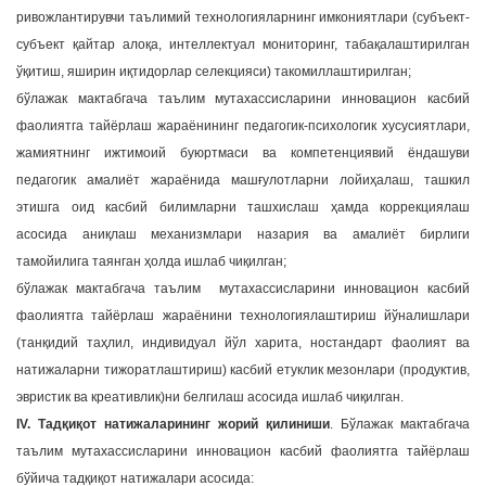
ривожлантирувчи таълимий технологияларнинг имкониятлари (субъект-
субъект қайтар алоқа, интеллектуал мониторинг, табақалаштирилган
ўқитиш, яширин иқтидорлар селекцияси) такомиллаштирилган;
бўлажак мактабгача таълим мутахассисларини инновацион касбий
фаолиятга тайёрлаш жараёнининг педагогик-психологик хусусиятлари,
жамиятнинг ижтимоий буюртмаси ва компетенциявий ёндашуви
педагогик амалиёт жараёнида машғулотларни лойиҳалаш, ташкил
этишга оид касбий билимларни ташхислаш ҳамда коррекциялаш
асосида аниқлаш механизмлари назария ва амалиёт бирлиги
тамойилига таянган ҳолда ишлаб чиқилган;
бўлажак мактабгача таълим мутахассисларини инновацион касбий
фаолиятга тайёрлаш жараёнини технологиялаштириш йўналишлари
(танқидий таҳлил, индивидуал йўл харита, ностандарт фаолият ва
натижаларни тижоратлаштириш) касбий етуклик мезонлари (продуктив,
эвристик ва креативлик)ни белгилаш асосида ишлаб чиқилган.
IV. Тадқиқот натижаларининг жорий қилиниши
. Бўлажак мактабгача
таълим мутахассисларини инновацион касбий фаолиятга тайёрлаш
бўйича тадқиқот натижалари асосида: