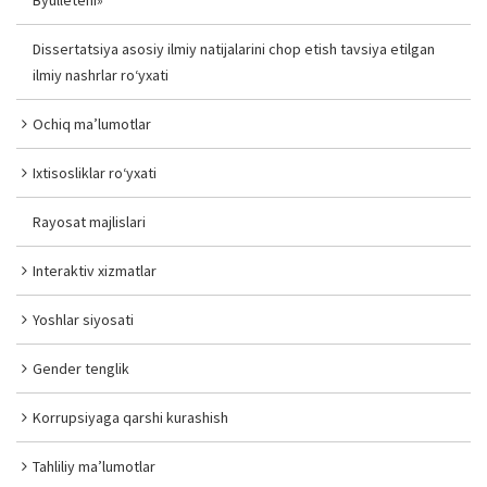
Byulleteni»
Dissertatsiya asosiy ilmiy natijalarini chop etish tavsiya etilgan
ilmiy nashrlar ro‘yxati
Ochiq ma’lumotlar
Ixtisosliklar ro‘yxati
Rayosat majlislari
Interaktiv xizmatlar
Yoshlar siyosati
Gender tenglik
Korrupsiyaga qarshi kurashish
Tahliliy ma’lumotlar