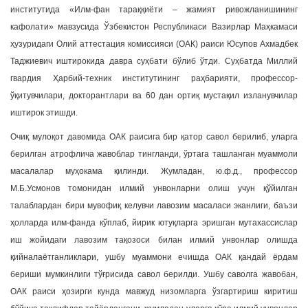
институтида «Илм-фан тараққиёти – жамият ривожланишининг
кафолати» мавзусида Ўзбекистон Республикаси Вазирлар Маҳкамаси
ҳузуридаги Олий аттестация комиссияси (ОАК) раиси Юсупов Ахмадбек
Таджиевич иштирокида давра суҳбати бўлиб ўтди. Суҳбатда Миллий
гвардия Ҳарбий-техник институтининг раҳбарияти, профессор-
ўқитувчилари, докторантлари ва 60 дан ортиқ мустақил изланувчилар
иштирок этишди.
Очиқ мулоқот давомида ОАК раисига бир қатор савол берилиб, уларга
берилган атрофлича жавоблар тингланди, ўртага ташланган муаммоли
масалалар муҳокама қилинди. Жумладан, ю.ф.д., профессор
М.Б.Усмонов томонидан илмий унвонларни олиш учун қўйилган
талаблардан бири мувофиқ келувчи лавозим масаласи эканлиги, баъзи
ҳолларда илм-фанда кўплаб, йирик ютуқларга эришган мутахассислар
иш жойидаги лавозим тақозоси билан илмий унвонлар олишда
қийналаётганликлари, ушбу муаммони ечишда ОАК қандай ёрдам
бериши мумкинлиги тўғрисида савол берилди. Ушбу саволга жавобан,
ОАК раиси ҳозирги кунда мавжуд низомларга ўзгартириш киритиш