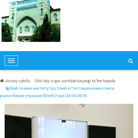
T
o
g
Asosiy sahifa
OAV oliy o‘quv yurtidan keyingi ta’lim haqida
g
Ҳарбий-техник институтда Олий аттестация комиссияси
l
раиси билан учрашув бўлиб ўтди (26.04.2019)
e
N
a
v
i
g