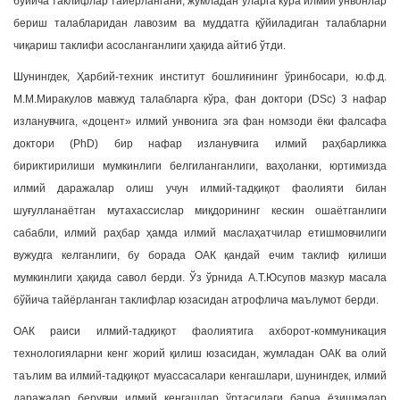
бўйича таклифлар тайёрлангани, жумладан уларга кўра илмий унвонлар
бериш талабларидан лавозим ва муддатга қўйиладиган талабларни
чиқариш таклифи асосланганлиги ҳақида айтиб ўтди.
Шунингдек, Ҳарбий-техник институт бошлиғининг ўринбосари, ю.ф.д.
М.М.Миракулов мавжуд талабларга кўра, фан доктори (DSc) 3 нафар
изланувчига, «доцент» илмий унвонига эга фан номзоди ёки фалсафа
доктори (PhD) бир нафар изланувчига илмий раҳбарликка
бириктирилиши мумкинлиги белгиланганлиги, ваҳоланки, юртимизда
илмий даражалар олиш учун илмий-тадқиқот фаолияти билан
шуғулланаётган мутахассислар миқдорининг кескин ошаётганлиги
сабабли, илмий раҳбар ҳамда илмий маслаҳатчилар етишмовчилиги
вужудга келганлиги, бу борада ОАК қандай ечим таклиф қилиши
мумкинлиги ҳақида савол берди. Ўз ўрнида А.Т.Юсупов мазкур масала
бўйича тайёрланган таклифлар юзасидан атрофлича маълумот берди.
ОАК раиси илмий-тадқиқот фаолиятига ахборот-коммуникация
технологияларни кенг жорий қилиш юзасидан, жумладан ОАК ва олий
таълим ва илмий-тадқиқот муассасалари кенгашлари, шунингдек, илмий
даражалар берувчи илмий кенгашлар ўртасидаги барча ёзишмалар