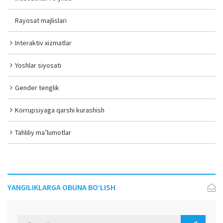
Rayosat majlislari
Interaktiv xizmatlar
Yoshlar siyosati
Gender tenglik
Korrupsiyaga qarshi kurashish
Tahliliy ma’lumotlar
YANGILIKLARGA OBUNA BO‘LISH