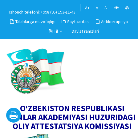
A+
A
A-
Ishonch telefoni: +998 (95) 193-11-43
Talablarga muvofiqligi
Sayt xaritasi
Antikorrupsiya
Til
Davlat ramzlari
O‘ZBEKISTON RESPUBLIKASI
FANLAR AKADEMIYASI HUZURIDAGI
OLIY ATTESTATSIYA KOMISSIYASI