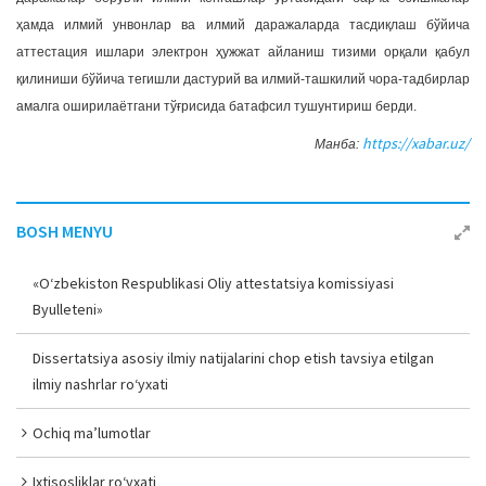
ҳамда илмий унвонлар ва илмий даражаларда тасдиқлаш бўйича
аттестация ишлари электрон ҳужжат айланиш тизими орқали қабул
қилиниши бўйича тегишли дастурий ва илмий-ташкилий чора-тадбирлар
амалга оширилаётгани тўғрисида батафсил тушунтириш берди.
https://xabar.uz/
Манба:
BOSH MENYU
«O‘zbekiston Respublikasi Oliy attestatsiya komissiyasi
Byulleteni»
Dissertatsiya asosiy ilmiy natijalarini chop etish tavsiya etilgan
ilmiy nashrlar ro‘yxati
Ochiq ma’lumotlar
Ixtisosliklar ro‘yxati