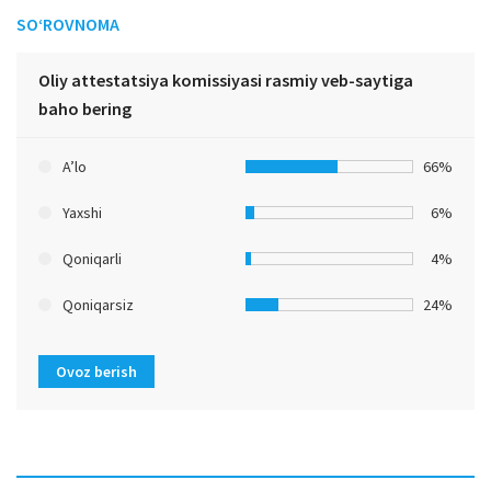
SO‘ROVNOMA
Oliy attestatsiya komissiyasi rasmiy veb-saytiga
baho bering
A’lo
66%
Yaxshi
6%
Qoniqarli
4%
Qoniqarsiz
24%
Ovoz berish