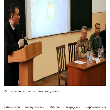
a
t
i
o
n
Фото: Ўзбекистон миллий гвардияси
Ўзбекистон Республикаси Миллий гвардияси Ҳарбий-техник