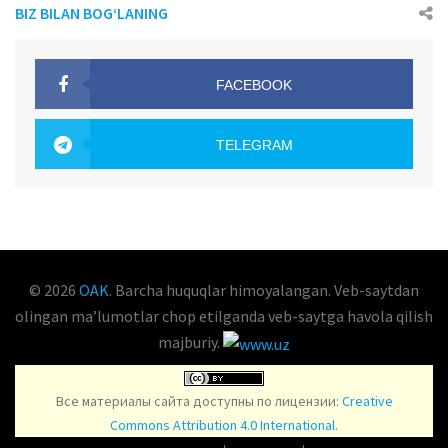
BIZ BILAN BOG‘LANING
FACEBOOK
OAK.UZ
TELEGRAM
OAK.UZ
© 2026
OAK
. Barcha huquqlar himoyalangan. Veb-saytdan
olingan maʼlumotlar chop etilganda veb-saytga havola qilish
majburiy.
Все материалы сайта доступны по лицензии:
Creative
Commons Attribution 4.0 International
.