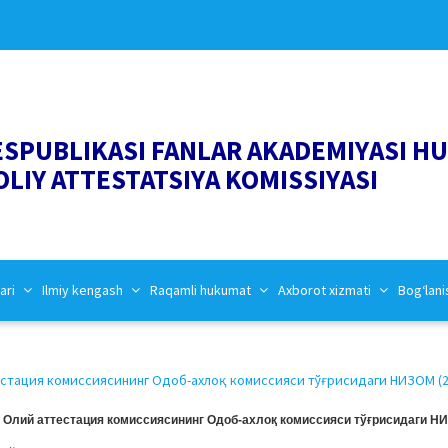
ESPUBLIKASI FANLAR AKADEMIYASI H
OLIY ATTESTATSIYA KOMISSIYASI
ari
Ilmiy kengash
Raqamli hukumat
Axborot xizmati
Bog‘lani
стация комиссиясининг Одоб-ахлоқ комиссияси тўғрисидаги НИЗОМ (22
 Олий аттестация комиссиясининг Одоб-ахлоқ комиссияси тўғрисидаги Н