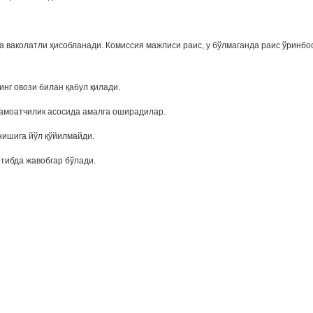
а ваколатли ҳисобланади. Комиссия мажлиси раис, у бўлмаганда раис ўринбо
нг овози билан қабул қилади.
жамоатчилик асосида амалга оширадилар.
нишига йўл қўйилмайди.
ртибда жавобгар бўлади.