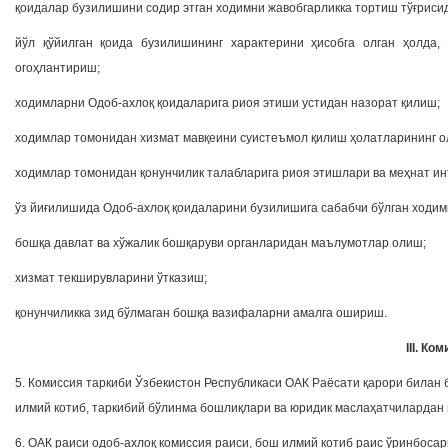
қоидалар бузилишини содир этган ходимни жавобгарликка тортиш тўғрисид
йўл қўйилган қоида бузилишининг характерини ҳисобга олган ҳолда,
огоҳлантириш;
ходимларни Одоб-ахлоқ қоидаларига риоя этиши устидан назорат қилиш;
ходимлар томонидан хизмат мавқеини суистеъмол қилиш ҳолатларининг о
ходимлар томонидан қонунчилик талабларига риоя этишлари ва меҳнат и
ўз йиғилишида Одоб-ахлоқ қоидаларини бузилишига сабабчи бўлган ходи
бошқа давлат ва хўжалик бошқаруви органларидан маълумотлар олиш;
хизмат текширувларини ўтказиш;
қонунчиликка зид бўлмаган бошқа вазифаларни амалга ошириш.
III. К
5. Комиссия таркиби Ўзбекистон Республикаси ОАК Раёсати қарори билан
илмий котиб, таркибий бўлинма бошлиқлари ва юридик маслаҳатчилардан
6. ОАК раиси одоб-ахлоқ комиссия раиси, бош илмий котиб раис ўринбосар