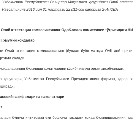
Ўзбекистон Республикаси Вазирлар Маҳкамаси ҳузуридаги Олий аттес
Раёсатининг
2016 йил 31 мартдаги 223/11-сон қарорига 2-ИЛОВА
 Олий аттестация комиссиясининг Одоб-ахлоқ комиссияси тўғрисидаги
НИ
I. Умумий қоидалар
ги Олий аттестация комиссиясининг (бундан буён матнда ОАК деб юрити
ртибга солади.
 қоидаларининг бузилиши ҳолатларини кўриб чиқувчи орган ҳисобланади.
ва қонунлари, Ўзбекистон Республикаси Президентининг фармон, қарор 
оширади.
г асосий вазифалари ва ваколатлари
т:
алари бўйича интизомий ёки бошқача тарздаги қоида бузилишларининг ма