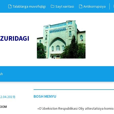
Talablarga muvofiqligi
Sayt xaritasi
Antikorrupsiya
UZURIDAGI
sh
BOSH MENYU
.04.2019)
ИЗОМ
«O‘zbekiston Respublikasi Oliy attestatsiya komiss