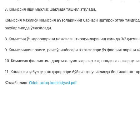
7. Комиссия иши мажлис шаклида ташкил этилади.
Комиссия мажлиси комиссия аъзоларининг барчаси иштирок этган тақдирд
раҳбарлигида ўтказилади.
8. Комиссия ўз қарорларини мажлис иштирокчиларининг камида 3/2 қисмини
9. Комиссиянинг раиси, раис ўринбосари ва аъзолари ўз фаолиятларини 
10. Комиссия фаолиятига доир маълумотлар сир сақланади ва ошкор қили
11. Комиссия қабул қилган қарорлари бўйича қонунчиликда белгиланган та
Юклаб олиш:
Odob-axloq-komissiyasi.pdf