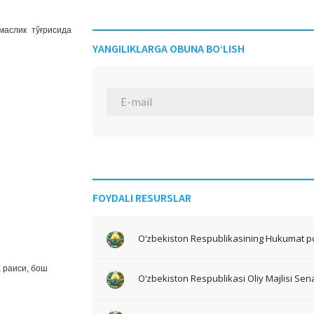
маслик тўғрисида
YANGILIKLARGA OBUNA BO‘LISH
FOYDALI RESURSLAR
O‘zbekiston Respublikasining Hukumat po
 раиси, бош
O‘zbekiston Respublikasi Oliy Majlisi Sena