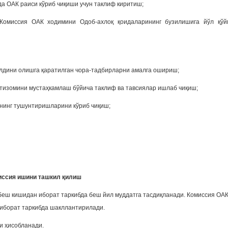
а ОАК раиси кўриб чиқиши учун таклиф киритиш;
 Комиссия ОАК ходимини Одоб-ахлоқ қоидаларининг бузилишига йўл қўй
лдини олишга қаратилган чора-тадбирларни амалга ошириш;
нтизомини мустаҳкамлаш бўйича таклиф ва тавсиялар ишлаб чиқиш;
мнинг тушунтиришларини кўриб чиқиш;
омиссия ишини ташкил қилиш
 беш кишидан иборат таркибда беш йил муддатга тасдиқланади. Комиссия ОАК
 иборат таркибда шакллантирилади.
и ҳисобланади.