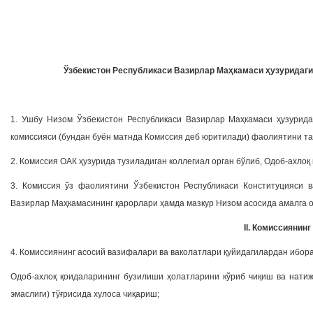
Ўзбекистон Республикаси Вазирлар Маҳкамаси ҳузуридаги
1. Ушбу Низом Ўзбекистон Республикаси Вазирлар Маҳкамаси ҳузурида
комиссияси (бундан буён матнда Комиссия деб юритилади) фаолиятини та
2. Комиссия ОАК ҳузурида тузиладиган коллегиал орган бўлиб, Одоб-ахлоқ
3. Комиссия ўз фаолиятини Ўзбекистон Республикаси Конституцияси 
Вазирлар Маҳкамасининг қарорлари ҳамда мазкур Низом асосида амалга 
II. Комиссиянин
4. Комиссиянинг асосий вазифалари ва ваколатлари қуйидагилардан ибора
Одоб-ахлоқ қоидаларининг бузилиши ҳолатларини кўриб чиқиш ва натиж
эмаслиги) тўғрисида хулоса чиқариш;