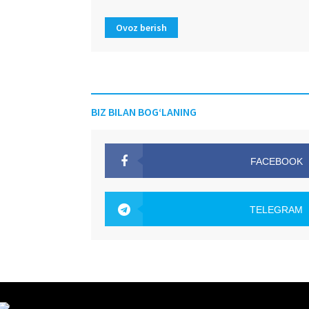
Ovoz berish
BIZ BILAN BOG‘LANING
FACEBOOK
OAK.UZ
TELEGRAM
OAK.UZ