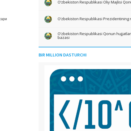
O‘zbekiston Respublikasi Oliy Majlisi Qon
O‘zbekiston Respublikasi Prezidentining 
сари
O‘zbekiston Respublikasi Qonun hujjatlari 
bazasi
BIR MILLION DASTURCHI