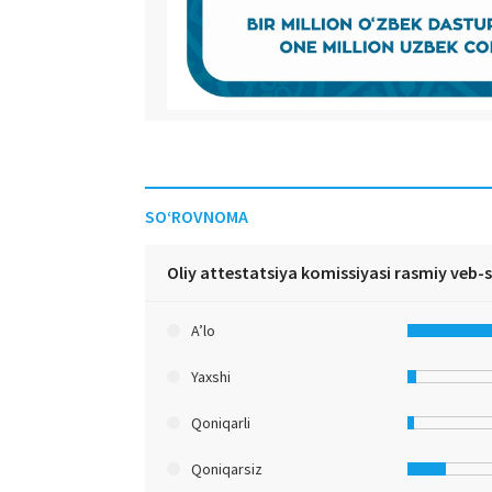
SO‘ROVNOMA
Oliy attestatsiya komissiyasi rasmiy veb-
A’lo
Yaxshi
Qoniqarli
Qoniqarsiz