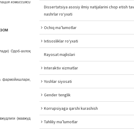
тация комиссияси
Dissertatsiya asosiy ilmiy natijalarini chop etish tav
nashrlar ro‘yxati
Ochiq ma’lumotlar
ЗОМ
Ixtisosliklar ro‘yxati
лади) Одоб-ахлоқ
Rayosat majlislari
Interaktiv xizmatlar
ва фармойишлари,
Yoshlar siyosati
Gender tenglik
Korrupsiyaga qarshi kurashish
вжудлиги (мавжуд
Tahliliy ma’lumotlar