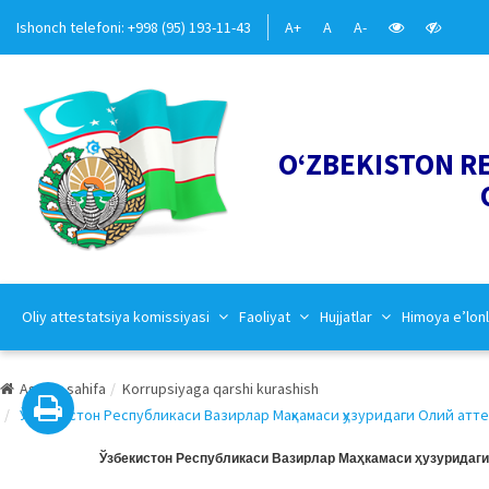
Ishonch telefoni: +998 (95) 193-11-43
A+
A
A-
O‘ZBEKISTON R
Oliy attestatsiya komissiyasi
Faoliyat
Hujjatlar
Himoya e’lonl
Asosiy sahifa
Korrupsiyaga qarshi kurashish
Ўзбекистон Республикаси Вазирлар Маҳкамаси ҳузуридаги Олий атте
Ўзбекистон Республикаси Вазирлар Маҳкамаси ҳузуридаги