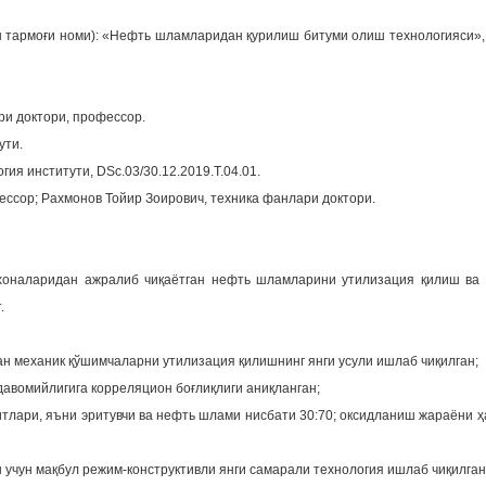
 тармоғи номи): «Нефть шламларидан қурилиш битуми олиш технологияси», 
и доктори, профессор.
ути.
ия институти, DSc.03/30.12.2019.Т.04.01.
ессор; Рахмонов Тойир Зоирович, техника фанлари доктори.
хоналаридан ажралиб чиқаётган нефть шламларини утилизация қилиш ва
.
н механик қўшимчаларни утилизация қилишнинг янги усули ишлаб чиқилган;
давомийлигига корреляцион боғлиқлиги аниқланган;
лари, яъни эритувчи ва нефть шлами нисбати 30:70; оксидланиш жараёни ҳ
чун мақбул режим-конструктивли янги самарали технология ишлаб чиқилган