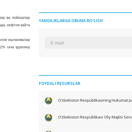
лар ва лойиҳалар
YANGILIKLARGA OBUNA BO‘LISH
ада, нефтни қайта
болли ишланмалар
22% гача қурилиш
FOYDALI RESURSLAR
O‘zbekiston Respublikasining Hukumat po
O‘zbekiston Respublikasi Oliy Majlisi Sena