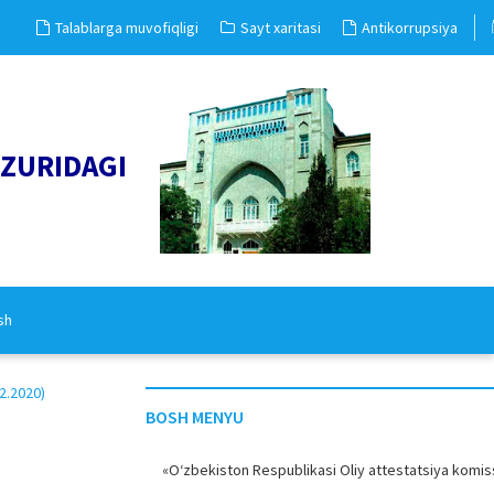
Talablarga muvofiqligi
Sayt xaritasi
Antikorrupsiya
UZURIDAGI
sh
2.2020)
BOSH MENYU
«O‘zbekiston Respublikasi Oliy attestatsiya komiss