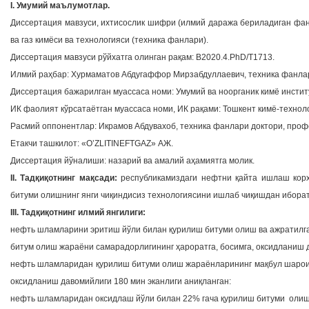
I. Умумий маълумотлар.
Диссертация мавзуси, ихтисослик шифри (илмий даража бериладиган фан
ва газ кимёси ва технологияси (техника фанлари).
Диссертация мавзуси рўйхатга олинган рақам: В2020.4.PhD/Т1713.
Илмий раҳбар: Хурмаматов Абдугаффор Мирзабдуллаевич, техника фанлар
Диссертация бажарилган муассаса номи: Умумий ва ноорганик кимё инстит
ИК фаолият кўрсатаётган муассаса номи, ИК рақами: Тошкент кимё-технолог
Расмий оппонентлар: Икрамов Абдувахоб, техника фанлари доктори, проф
Етакчи ташкилот: «O’ZLITINEFTGAZ» АЖ.
Диссертация йўналиши: назарий ва амалий аҳамиятга молик.
II. Тадқиқотнинг мақсади:
республикамиздаги нефтни қайта ишлаш кор
битуми олишнинг янги чиқиндисиз технологиясини ишлаб чиқишдан иборат
III. Тадқиқотнинг илмий янгилиги:
нефть шламларини эритиш йўли билан қурилиш битуми олиш ва ажратилга
битум олиш жараёни самарадорлигининг ҳароратга, босимга, оксидланиш 
нефть шламларидан қурилиш битуми олиш жараёнларининг мақбул шароит
оксидланиш давомийлиги 180 мин эканлиги аниқланган:
нефть шламларидан оксидлаш йўли билан 22% гача қурилиш битуми олиш у