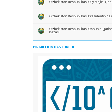
O‘zbekiston Respublikasi Oliy Majlisi Qon
O‘zbekiston Respublikasi Prezidentining 
O‘zbekiston Respublikasi Qonun hujjatlari 
bazasi
BIR MILLION DASTURCHI