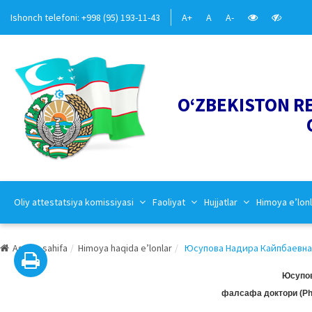
Ishonch telefoni: +998 (95) 193-11-43
A+
A
A-
O‘ZBEKISTON R
Oliy attestatsiya komissiyasi
Faoliyat
Hujjatlar
Himoya e’lonl
Asosiy sahifa
Himoya haqida e’lonlar
Юсупова Надира Кайпбаевнани
Юсупов
фалсафа доктори (Ph