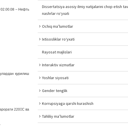
Dissertatsiya asosiy ilmiy natijalarini chop etish tav
02.00.08 – Нефть
nashrlar ro‘yxati
Ochiq ma’lumotlar
Ixtisosliklar ro‘yxati
Rayosat majlislari
Interaktiv xizmatlar
 улардан қурилиш
Yoshlar siyosati
Gender tenglik
Korrupsiyaga qarshi kurashish
арорати 220С ва
Tahliliy ma’lumotlar
.