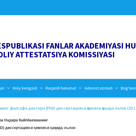
ESPUBLIKASI FANLAR AKADEMIYASI H
OLIY ATTESTATSIYA KOMISSIYASI
ari
Ilmiy kengash
Raqamli hukumat
Axborot xizmati
Bog‘lani
нг фалсафа доктори (PhD) диссертацияси ҳимояси ҳақида эълон (30.1
а Надира Кайпбаевнанинг
D) диссертацияси ҳимояси ҳақида эълон