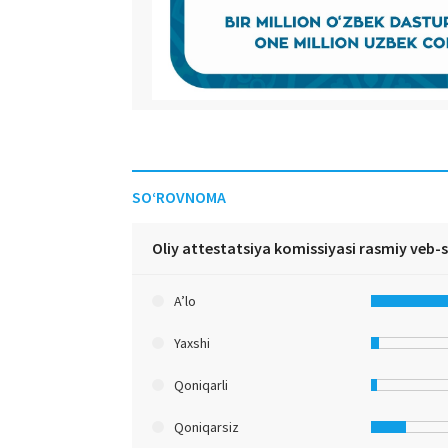
SO‘ROVNOMA
Oliy attestatsiya komissiyasi rasmiy veb-
A’lo
Yaxshi
Qoniqarli
Qoniqarsiz