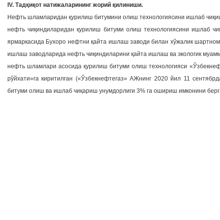
IV. Тадқиқот натижаларининг жорий қилиниши.
Нефть шламларидан қурилиш битумини олиш технологиясини ишлаб чиқиш
нефть чиқиндиларидан қурилиш битуми олиш технологиясини ишлаб чиқ
ярмаркасида Бухоро нефтни қайта ишлаш заводи билан хўжалик шартномас
ишлаш заводларида нефть чиқиндиларини қайта ишлаш ва экологик муамм
нефть шламлари асосида қурилиш битуми олиш технологияси «Ўзбекнеф
рўйхати»га киритилган («Ўзбекнефтегаз» АЖнинг 2020 йил 11 сентябрд
битуми олиш ва ишлаб чиқариш унумдорлиги 3% га ошириш имконини берг