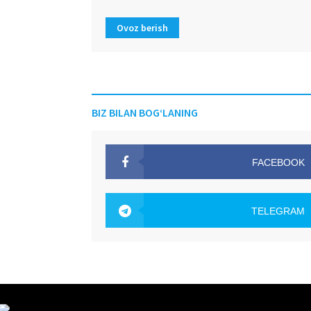
Ovoz berish
BIZ BILAN BOG‘LANING
FACEBOOK
OAK.UZ
TELEGRAM
OAK.UZ