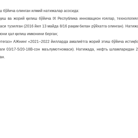
 бўйича олинган илмий натижалар асосида:
иш ва жорий қилиш бўйича IX Республика инновацион ғоялар, технология
и тузилган (2016 йил 13 майда 8/16 рақам билан рўйхатга олинган). Натиж
они ҳал қилиш имконини берган;
тегаз» АЖнинг «2021–2022 йилларда амалиётга жорий этиш бўйича истиқ
аги 03/17-5/20-18В-сон маълумотномаси). Натижада, нефть шламларидан 
ан.