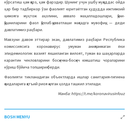
кўрсатиш ҳам қарз, ҳам фарздир. Шунинг учун ушбу муқаддас ойда
ҳар бир тадбиркор ўзи фаолият юритаётган ҳудудда ижтимоий
ҳимояга муҳтож аҳолини, аввало маҳалладошлари, қўни-
қўшниларини фаол қўллаб-қувватлаши мақсадга мувофиқ, — деди
давлатимиз раҳбари.
Мавзуни давом эттирар экан, давлатимиз раҳбари Республика
комиссиясига коронавирус умуман аниқланмаган ёки
эпидемиологик вазият яхшиланган вилоят, туман ва шаҳарларда
карантин чекловларини босқичма-босқич юмшатиш чораларини
кўриш бўйича топшириқ берди.
Фаолияти тикланадиган объектларда ишлар санитария-гигиена
қоидаларига қатъий риоя қилган ҳолда ташкил этилади.
Манба: https://t.me/koronavirusinfouz
BOSH MENYU