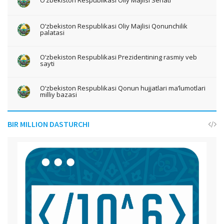
O‘zbekiston Respublikasi Oliy Majlisi Senati
O‘zbekiston Respublikasi Oliy Majlisi Qonunchilik
palatasi
O‘zbekiston Respublikasi Prezidentining rasmiy veb
sayti
O‘zbekiston Respublikasi Qonun hujjatlari ma’lumotlari
milliy bazasi
BIR MILLION DASTURCHI