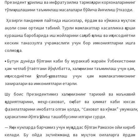
Президент қурилиш ва инфратузилма тармоқлари корхоналарининг
a
тўлиқ ишлашини таъминлаш масалалари бўйича йиғилиш ўтказди.
t
Ҳозирги пандемия пайтида ишсизлар, ёрдам ва кўмакка муҳтож
i
аҳоли сони ортиши табиий. Турли мамлакатлар касалликка қарши
o
курашиш баробарида иш жойларини сақлаб қолиш ва иқтисодиётни
n
кескин таназзулга учрамаслиги учун бор имкониятларни ишга
солмоқда.
▪️Бутун дунёда бўлгани каби бу мураккаб жараён Ўзбекистонни
ҳам четлаб ўтаётгани йўқ. Албатта, халқимизни таъминлаш учун ҳам,
иқтисодиётни қўллаб-қувватлаш учун ҳам мамлакатимизнинг
захиралари ва имкониятлари етарли.
Шу боис Президентимиз халқимизнинг тарихий ва маънавий
қадриятларини, меҳр-саховат, оқибат ва ҳиммат каби юксак
фазилатларини инобатга олган ҳолда, “Саховат ва кўмак” умумхалқ
ҳаракатини йўлга қўйиш ташаббусини илгари сурди.
— Яқин кунларда барчамиз учун муқаддас бўлган Рамазон ойи кириб
келади. Бу ойда эҳтиёжманд ва муҳтож оилаларга ёрдам