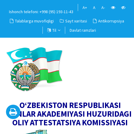
A+
A
A-
Ishonch telefoni: +998 (95) 193-11-43
Talablarga muvofiqligi
Sayt xaritasi
Antikorrupsiya
Til
Davlat ramzlari
O‘ZBEKISTON RESPUBLIKASI
FANLAR AKADEMIYASI HUZURIDAGI
OLIY ATTESTATSIYA KOMISSIYASI