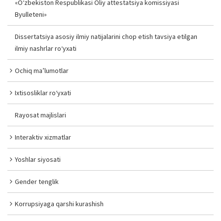
«O‘zbekiston Respublikasi Oliy attestatsiya komissiyasi
Byulleteni»
Dissertatsiya asosiy ilmiy natijalarini chop etish tavsiya etilgan
ilmiy nashrlar ro‘yxati
Ochiq ma’lumotlar
Ixtisosliklar ro‘yxati
Rayosat majlislari
Interaktiv xizmatlar
Yoshlar siyosati
Gender tenglik
Korrupsiyaga qarshi kurashish