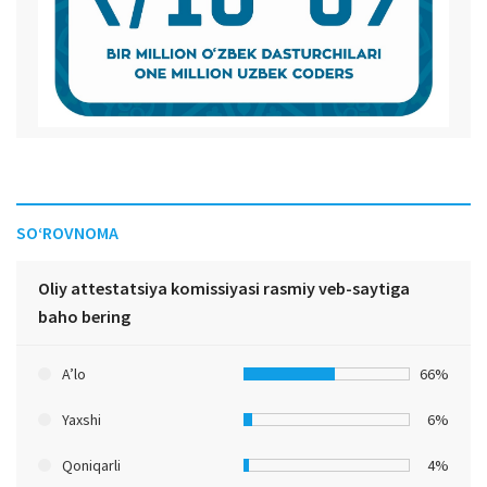
SO‘ROVNOMA
Oliy attestatsiya komissiyasi rasmiy veb-saytiga
baho bering
A’lo
66%
Yaxshi
6%
Qoniqarli
4%