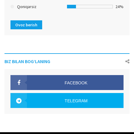
Qoniqarsiz
24%
Ovoz berish
BIZ BILAN BOG‘LANING
FACEBOOK
OAK.UZ
TELEGRAM
OAK.UZ