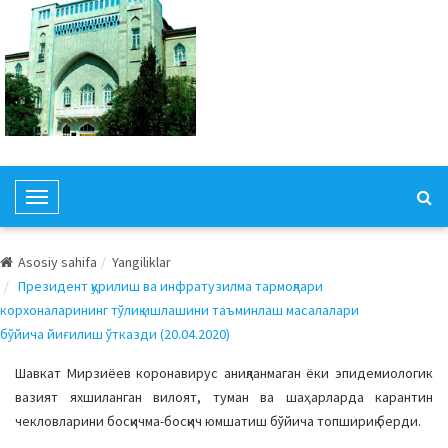
T
o
g
Asosiy sahifa
Yangiliklar
g
Президент қурилиш ва инфратузилма тармоқлари
l
корхоналарининг тўлиқ ишлашини таъминлаш масалалари
e
бўйича йиғилиш ўтказди (20.04.2020)
N
a
Шавкат Мирзиёев коронавирус аниқланмаган ёки эпидемиологик
v
вазият яхшиланган вилоят, туман ва шаҳарларда карантин
i
чекловларини босқичма-босқич юмшатиш бўйича топшириқ берди.
g