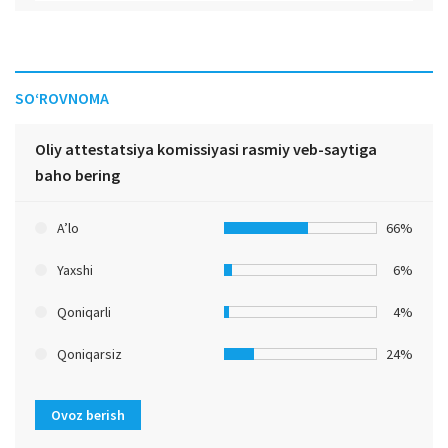
SO‘ROVNOMA
Oliy attestatsiya komissiyasi rasmiy veb-saytiga
baho bering
A’lo
66%
Yaxshi
6%
Qoniqarli
4%
Qoniqarsiz
24%
Ovoz berish