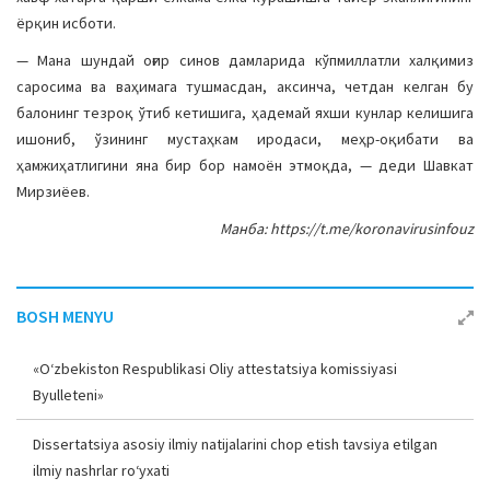
a
ёрқин исботи.
t
— Мана шундай оғир синов дамларида кўпмиллатли халқимиз
i
саросима ва ваҳимага тушмасдан, аксинча, четдан келган бу
o
балонинг тезроқ ўтиб кетишига, ҳадемай яхши кунлар келишига
n
ишониб, ўзининг мустаҳкам иродаси, меҳр-оқибати ва
ҳамжиҳатлигини яна бир бор намоён этмоқда, — деди Шавкат
Мирзиёев.
Манба: https://t.me/koronavirusinfouz
BOSH MENYU
«O‘zbekiston Respublikasi Oliy attestatsiya komissiyasi
Byulleteni»
Dissertatsiya asosiy ilmiy natijalarini chop etish tavsiya etilgan
ilmiy nashrlar ro‘yxati