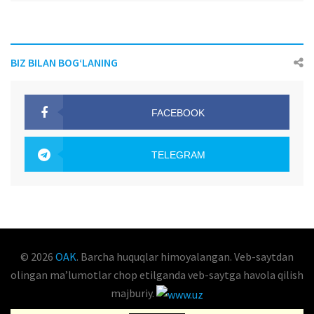
BIZ BILAN BOG‘LANING
FACEBOOK
OAK.UZ
TELEGRAM
OAK.UZ
© 2026
OAK
. Barcha huquqlar himoyalangan. Veb-saytdan
olingan maʼlumotlar chop etilganda veb-saytga havola qilish
majburiy.