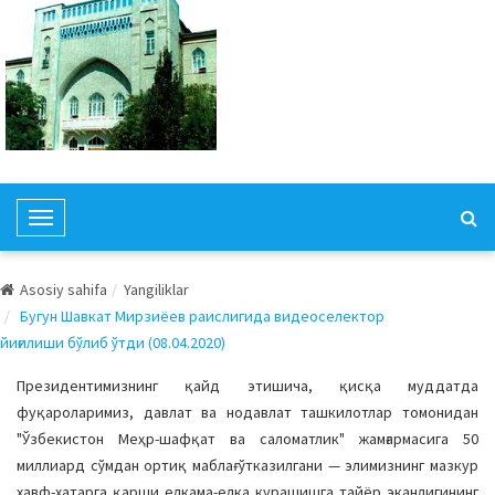
T
o
g
Asosiy sahifa
Yangiliklar
g
Бугун Шавкат Мирзиёев раислигида видеоселектор
l
йиғилиши бўлиб ўтди (08.04.2020)
e
N
Президентимизнинг қайд этишича, қисқа муддатда
a
фуқароларимиз, давлат ва нодавлат ташкилотлар томонидан
v
"Ўзбекистон Меҳр-шафқат ва саломатлик" жамғармасига 50
i
миллиард сўмдан ортиқ маблағ ўтказилгани — элимизнинг мазкур
g
хавф-хатарга қарши елкама-елка курашишга тайёр эканлигининг