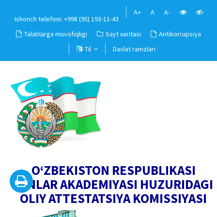
A+
A
A-
Ishonch telefoni: +998 (95) 193-11-43
Talablarga muvofiqligi
Sayt xaritasi
Antikorrupsiya
Til
Davlat ramzlari
O‘ZBEKISTON RESPUBLIKASI
FANLAR AKADEMIYASI HUZURIDAGI
OLIY ATTESTATSIYA KOMISSIYASI