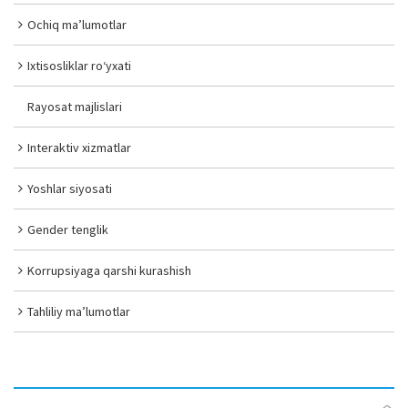
Ochiq ma’lumotlar
Ixtisosliklar ro‘yxati
Rayosat majlislari
Interaktiv xizmatlar
Yoshlar siyosati
Gender tenglik
Korrupsiyaga qarshi kurashish
Tahliliy ma’lumotlar