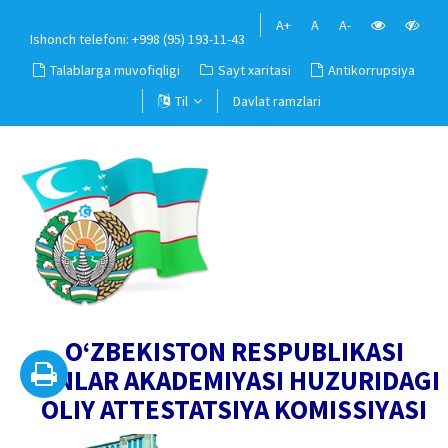
A+
A
A-
Ishonch telefoni: +998 (95) 193-11-43
Talablarga muvofiqligi
Sayt xaritasi
Antikorrupsiya
Til
Davlat ramzlari
O‘ZBEKISTON RESPUBLIKASI
FANLAR AKADEMIYASI HUZURIDAGI
OLIY ATTESTATSIYA KOMISSIYASI