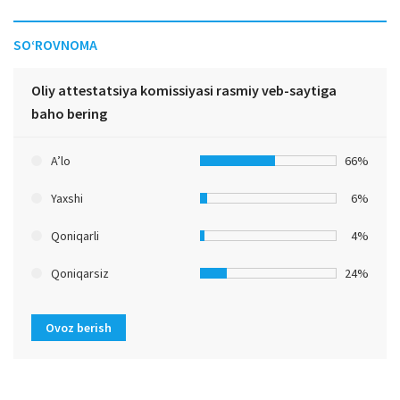
SO‘ROVNOMA
Oliy attestatsiya komissiyasi rasmiy veb-saytiga
baho bering
A’lo
66%
Yaxshi
6%
Qoniqarli
4%
Qoniqarsiz
24%
Ovoz berish