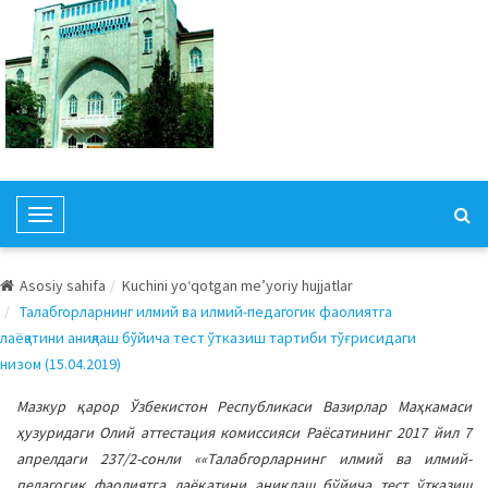
T
o
g
Asosiy sahifa
Kuchini yo‘qotgan me’yoriy hujjatlar
g
Талабгорларнинг илмий ва илмий-педагогик фаолиятга
l
лаёқатини аниқлаш бўйича тест ўтказиш тартиби тўғрисидаги
e
низом (15.04.2019)
N
a
Мазкур қарор Ўзбекистон Республикаси Вазирлар Маҳкамаси
v
ҳузуридаги Олий аттестация комиссияси Раёсатининг 2017 йил 7
i
апрелдаги 237/2-сонли ««Талабгорларнинг илмий ва илмий-
g
педагогик фаолиятга лаёқатини аниқлаш бўйича тест ўтказиш