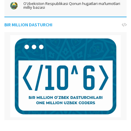
O‘zbekiston Respublikasi Qonun hujjatlari ma’lumotlari
milliy bazasi
BIR MILLION DASTURCHI