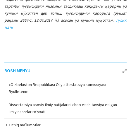
a
тартиби тўғрисидаги низомни тасдиқлаш ҳақида»ги қарорни ўз
t
кучини йўқотган деб топиш тўғрисида»ги қарорига
(рўйхат
i
рақами 2664-1, 13.04.2017 й.) асосан ўз кучини йўқотган.
Тўлиқ
o
матн
n
BOSH MENYU
«O‘zbekiston Respublikasi Oliy attestatsiya komissiyasi
Byulleteni»
Dissertatsiya asosiy ilmiy natijalarini chop etish tavsiya etilgan
ilmiy nashrlar ro‘yxati
Ochiq ma’lumotlar