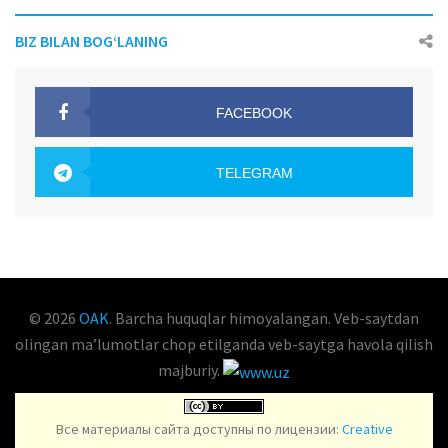
BIZ BILAN BOG‘LANING
FACEBOOK
OAK.UZ
TELEGRAM
OAK.UZ
© 2026
OAK
. Barcha huquqlar himoyalangan. Veb-saytdan
olingan maʼlumotlar chop etilganda veb-saytga havola qilish
majburiy.
Все материалы сайта доступны по лицензии:
Creative