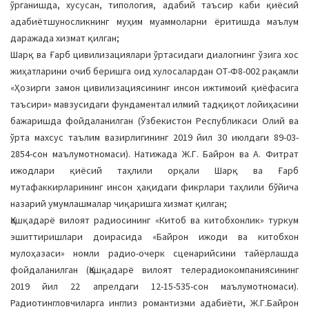
ўрганишда, хусусан, типология, адабий таъсир каби қиёсий
адабиётшуносликнинг муҳим муаммоларни ёритишда маълум
даражада хизмат қилган;
Шарқ ва Ғарб цивилизациялари ўртасидаги диалогнинг ўзига хос
жиҳатларини очиб беришга оид хулосалардан ОТ-Ф8-002 рақамли
«Ҳозирги замон цивилизациясининг инсон ижтимоий қиёфасига
таъсири» мавзусидаги фундаментал илмий тадқиқот лойиҳасини
бажаришда фойдаланилган (Ўзбекистон Республикаси Олий ва
ўрта махсус таълим вазирлигининг 2019 йил 30 июлдаги 89-03-
2854-сон маълумотномаси). Натижада Ж.Г. Байрон ва А. Фитрат
ижодлари қиёсий таҳлили орқали Шарқ ва Ғарб
мутафаккирларининг инсон ҳақидаги фикрлари таҳлили бўйича
назарий умумлашмалар чиқаришга хизмат қилган;
Қашқадарё вилоят радиосининг «Китоб ва китобхонлик» туркум
эшиттиришлари доирасида «Байрон ижоди ва китобхон
мулоҳазаси» номли радио-очерк сценарийсини тайёрлашда
фойдаланилган (Қашқадарё вилоят телерадиокомпаниясининг
2019 йил 22 апрелдаги 12-15-535-сон маълумотномаси).
Радиотингловчиларга инглиз романтизми адабиёти, Ж.Г.Байрон