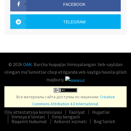
FACEBOOK
OAK.UZ
TELEGRAM
OAK.UZ
© 2026
OAK
. Barcha huquqlar himoyalangan. Veb-saytdan
olingan maʼlumotlar chop etilganda veb-saytga havola qilish
majburiy.
Все материалы сайта доступны по лицензии:
Creative
Commons Attribution 4.0 International
.
Oliy attestatsiya komissiyasi
Faoliyat
Hujjatlar
Himoya e’lonlari
Ilmiy kengash
Raqamli hukumat
Axborot xizmati
Bog‘lanish