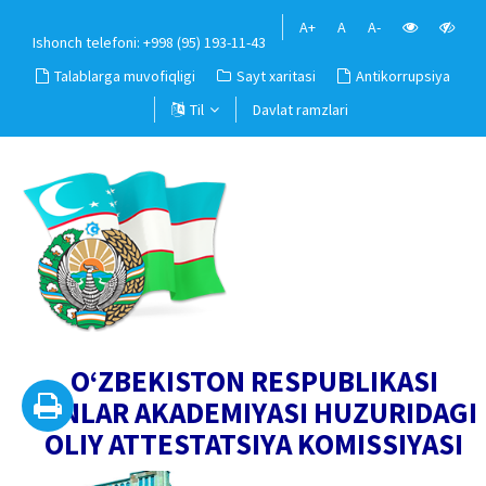
A+
A
A-
Ishonch telefoni: +998 (95) 193-11-43
Talablarga muvofiqligi
Sayt xaritasi
Antikorrupsiya
Til
Davlat ramzlari
O‘ZBEKISTON RESPUBLIKASI
FANLAR AKADEMIYASI HUZURIDAGI
OLIY ATTESTATSIYA KOMISSIYASI