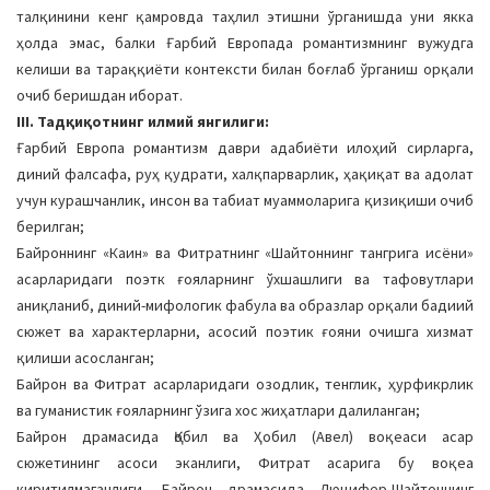
талқинини кенг қамровда таҳлил этишни ўрганишда уни якка
ҳолда эмас, балки Ғарбий Европада романтизмнинг вужудга
келиши ва тараққиёти контексти билан боғлаб ўрганиш орқали
очиб беришдан иборат.
III. Тадқиқотнинг илмий янгилиги:
Ғарбий Европа романтизм даври адабиёти илоҳий сирларга,
диний фалсафа, руҳ қудрати, халқпарварлик, ҳақиқат ва адолат
учун курашчанлик, инсон ва табиат муаммоларига қизиқиши очиб
берилган;
Байроннинг «Каин» ва Фитратнинг «Шайтоннинг тангрига исёни»
асарларидаги поэтк ғояларнинг ўхшашлиги ва тафовутлари
аниқланиб, диний-мифологик фабула ва образлар орқали бадиий
сюжет ва характерларни, асосий поэтик ғояни очишга хизмат
қилиши асосланган;
Байрон ва Фитрат асарларидаги озодлик, тенглик, ҳурфикрлик
ва гуманистик ғояларнинг ўзига хос жиҳатлари далиланган;
Байрон драмасида Қобил ва Ҳобил (Авел) воқеаси асар
сюжетининг асоси эканлиги, Фитрат асарига бу воқеа
киритилмаганлиги, Байрон драмасида Люцифер-Шайтоннинг