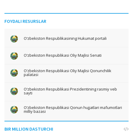
FOYDALI RESURSLAR
O‘zbekiston Respublikasining Hukumat portali
O‘zbekiston Respublikasi Oliy Majlisi Senati
O‘zbekiston Respublikasi Oliy Majlisi Qonunchilik
palatasi
O‘zbekiston Respublikasi Prezidentining rasmiy veb
sayti
O‘zbekiston Respublikasi Qonun hujjatlari ma’lumotlari
milliy bazasi
BIR MILLION DASTURCHI