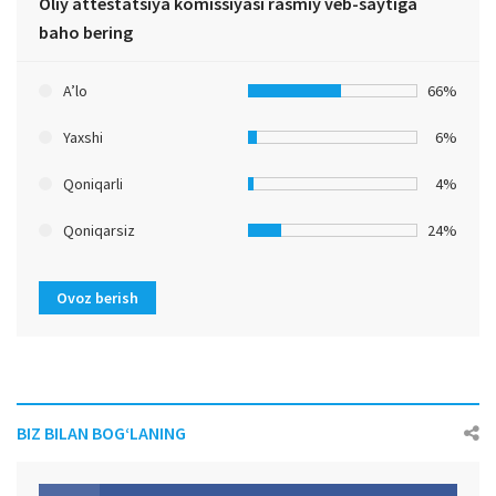
Oliy attestatsiya komissiyasi rasmiy veb-saytiga
baho bering
A’lo
66%
Yaxshi
6%
Qoniqarli
4%
Qoniqarsiz
24%
Ovoz berish
BIZ BILAN BOG‘LANING