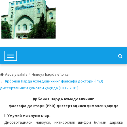
T
o
g
Asosiy sahifa
Himoya haqida e’lonlar
g
Қурбонов Парда Ахмедовичнинг фалсафа доктори (PhD)
l
диссертацияси ҳимояси ҳақида (18.12.2019)
e
N
Қурбонов Парда Ахмедовичнинг
a
фалсафа доктори (PhD) диссертацияси ҳимояси ҳақида
v
I. Умумий маълумотлар.
i
Диссертацияси мавзуси, ихтисослик шифри (илмий даража
g