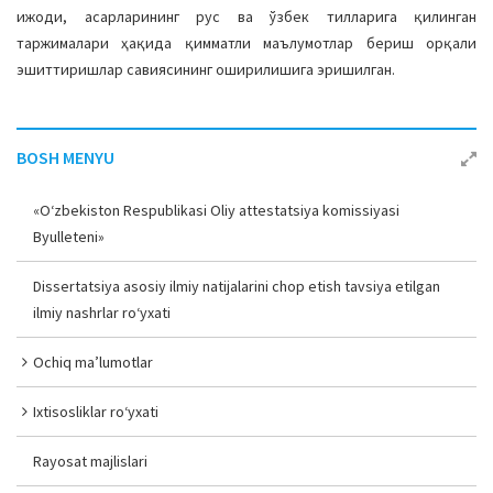
ижоди, асарларининг рус ва ўзбек тилларига қилинган
таржималари ҳақида қимматли маълумотлар бериш орқали
эшиттиришлар савиясининг оширилишига эришилган.
BOSH MENYU
«O‘zbekiston Respublikasi Oliy attestatsiya komissiyasi
Byulleteni»
Dissertatsiya asosiy ilmiy natijalarini chop etish tavsiya etilgan
ilmiy nashrlar ro‘yxati
Ochiq ma’lumotlar
Ixtisosliklar ro‘yxati
Rayosat majlislari