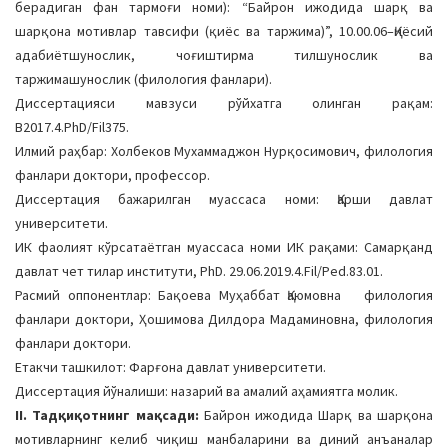
берадиган фан тармоғи номи): “Байрон ижодида шарқ ва
a
шарқона мотивлар тавсифи (қиёс ва таржима)”, 10.00.06–Қиёсий
t
адабиётшунослик, чоғиштирма тилшунослик ва
i
таржимашунослик (филология фанлари).
o
Диссертацияси мавзуси рўйхатга олинган рақам:
n
B2017.4.PhD/Fil375.
Илмий раҳбар: Холбеков Мухаммаджон Нурқосимович, филология
фанлари доктори, профессор.
Диссертация бажарилган муассаса номи: Қарши давлат
университети.
ИК фаолият кўрсатаётган муассаса номи ИК рақами: Самарқанд
давлат чет тилар институти, PhD. 29.06.2019.4.Fil/Ped.83.01.
Расмий оппонентлар: Бақоева Муҳаббат Қаюмовна филология
фанлари доктори, Ҳошимова Дилдора Мадаминовна, филология
фанлари доктори.
Етакчи ташкилот: Фарғона давлат университети.
Диссертация йўналиши: назарий ва амалий аҳамиятга молик.
II. Тадқиқотнинг мақсади:
Байрон ижодида Шарқ ва шарқона
мотивларнинг келиб чиқиш манбаларини ва диний анъаналар