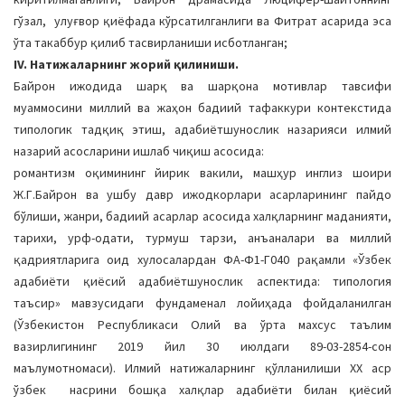
гўзал, улуғвор қиёфада кўрсатилганлиги ва Фитрат асарида эса
ўта такаббур қилиб тасвирланиши исботланган;
IV. Натижаларнинг жорий қилиниши.
Байрон ижодида шарқ ва шарқона мотивлар тавсифи
муаммосини миллий ва жаҳон бадиий тафаккури контекстида
типологик тадқиқ этиш, адабиётшунослик назарияси илмий
назарий асосларини ишлаб чиқиш асосида:
романтизм оқимининг йирик вакили, машҳур инглиз шоири
Ж.Г.Байрон ва ушбу давр ижодкорлари асарларининг пайдо
бўлиши, жанри, бадиий асарлар асосида халқларнинг маданияти,
тарихи, урф-одати, турмуш тарзи, анъаналари ва миллий
қадриятларига оид хулосалардан ФА-Ф1-Г040 рақамли «Ўзбек
адабиёти қиёсий адабиётшунослик аспектида: типология
таъсир» мавзусидаги фундаменал лойиҳада фойдаланилган
(Ўзбекистон Республикаси Олий ва ўрта махсус таълим
вазирлигининг 2019 йил 30 июлдаги 89-03-2854-сон
маълумотномаси). Илмий натижаларнинг қўлланилиши XX аср
ўзбек насрини бошқа халқлар адабиёти билан қиёсий