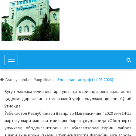
T
o
g
Asosiy sahifa
Yangiliklar
Элга ярашган урф (14.03.2020)
g
l
Бугун мамлакатимизнинг ҳар гуша, ҳар қаричида элга ярашган ва
e
қадрият даражасига етган азалий урф – умумхалқ ҳашари бўлиб
N
ўтмоқда.
a
Ўзбекистон Республикаси Вазирлар Маҳкамасининг “2020 йил 14-15
v
март кунлари мамлакатимизнинг барча ҳудудларида «Обод юрт»
i
умумхалқ ободонлаштириш ва кўкаламзорлаштириш хайрия
g
ҳашари акциясини ўтказиш тўғрисидаги”ги фармойишига асосан