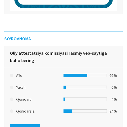
SO‘ROVNOMA
Oliy attestatsiya komissiyasi rasmiy veb-saytiga
baho bering
A’lo
66%
Yaxshi
6%
Qoniqarli
4%
Qoniqarsiz
24%