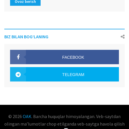
Ovoz berish
BIZ BILAN BOG‘LANING
FACEBOOK
OAK.UZ
TELEGRAM
OAK.UZ
© 2026
OAK
. Barcha huquqlar himoyalangan. Veb-saytdan
olingan maʼlumotlar chop etilganda veb-saytga havola qilish