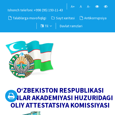
A+
A
A-
Ishonch telefoni: +998 (95) 193-11-43
Talablarga muvofiqligi
Sayt xaritasi
Antikorrupsiya
Til
Davlat ramzlari
O‘ZBEKISTON RESPUBLIKASI
FANLAR AKADEMIYASI HUZURIDAGI
OLIY ATTESTATSIYA KOMISSIYASI