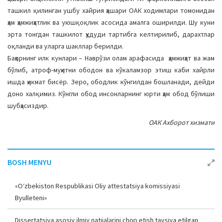
a
ташкил қилинган ушбу хайрия ҳашари ОАК ходимлари томонидан
t
ҳам ҳамжиҳатлик ва уюшқоқлик асосида амалга оширилди. Шу куни
i
эрта тонгдан ташкилот ҳудуди тартибга келтирилиб, дарахтлар
o
оқланди ва уларга шакллар берилди.
n
Баҳорнинг илк кунлари – Наврўзи олам арафасида ҳамжиҳат ва жам
бўлиб, атроф-муҳитни ободон ва кўкаламзор этиш каби хайрли
ишда ҳикмат бисёр. Зеро, ободлик кўнгилдан бошланади, дейди
доно халқимиз. Кўнгли обод инсонларнинг юрти ҳам обод бўлиши
шубҳасиздир.
ОАК Ахборот хизмати
BOSH MENYU
«O‘zbekiston Respublikasi Oliy attestatsiya komissiyasi
Byulleteni»
Dissertatsiya asosiy ilmiy natijalarini chop etish tavsiya etilgan