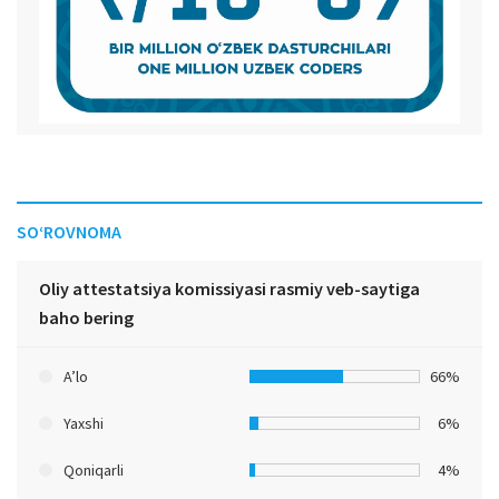
SO‘ROVNOMA
Oliy attestatsiya komissiyasi rasmiy veb-saytiga
baho bering
A’lo
66%
Yaxshi
6%
Qoniqarli
4%