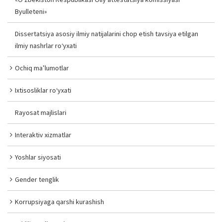
Byulleteni»
Dissertatsiya asosiy ilmiy natijalarini chop etish tavsiya etilgan
ilmiy nashrlar ro‘yxati
Ochiq ma’lumotlar
Ixtisosliklar ro‘yxati
Rayosat majlislari
Interaktiv xizmatlar
Yoshlar siyosati
Gender tenglik
Korrupsiyaga qarshi kurashish