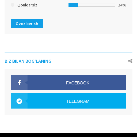
Qoniqarsiz
24%
Ovoz berish
BIZ BILAN BOG‘LANING
FACEBOOK
OAK.UZ
TELEGRAM
OAK.UZ