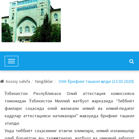
T
o
g
Asosiy sahifa
Yangiliklar
ОАК брифинг ташкил қилди (13.03.2020)
g
l
Ўзбекистон Республикаси Олий аттестация комиссияси
e
томонидан Ўзбекистон Миллий матбуот марказида “Тиббиёт
N
фанлари соҳасида олий малакали илмий ва илмий-педагог
a
кадрлар аттестацияси натижалари” мавзуида брифинг ташкил
v
этилди.
i
Унда тиббиёт соҳасининг етакчи олимлари, илмий изланишлар
g
олиб бораётган ёш тадқиқотчилар, матбуот ва оммавий ахборот