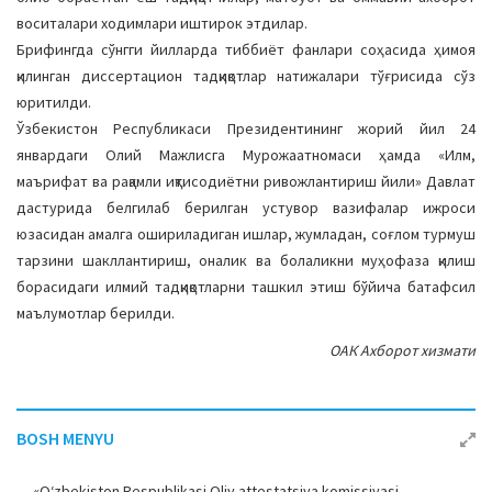
a
воситалари ходимлари иштирок этдилар.
t
Брифингда сўнгги йилларда тиббиёт фанлари соҳасида ҳимоя
i
қилинган диссертацион тадқиқотлар натижалари тўғрисида сўз
o
юритилди.
n
Ўзбекистон Республикаси Президентининг жорий йил 24
январдаги Олий Мажлисга Мурожаатномаси ҳамда «Илм,
маърифат ва рақамли иқтисодиётни ривожлантириш йили» Давлат
дастурида белгилаб берилган устувор вазифалар ижроси
юзасидан амалга ошириладиган ишлар, жумладан, соғлом турмуш
тарзини шакллантириш, оналик ва болаликни муҳофаза қилиш
борасидаги илмий тадқиқотларни ташкил этиш бўйича батафсил
маълумотлар берилди.
ОАК Ахборот хизмати
BOSH MENYU
«O‘zbekiston Respublikasi Oliy attestatsiya komissiyasi