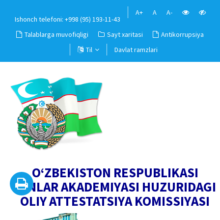
A+
A
A-
Ishonch telefoni: +998 (95) 193-11-43
Talablarga muvofiqligi
Sayt xaritasi
Antikorrupsiya
Til
Davlat ramzlari
O‘ZBEKISTON RESPUBLIKASI
FANLAR AKADEMIYASI HUZURIDAGI
OLIY ATTESTATSIYA KOMISSIYASI