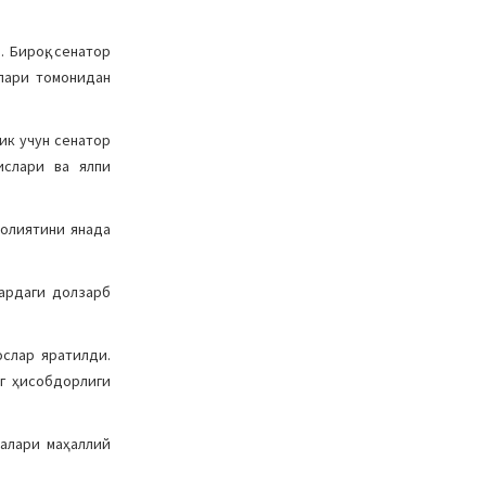
 Бироқ, сенатор
лари томонидан
лик учун сенатор
ислари ва ялпи
аолиятини янада
лардаги долзарб
ослар яратилди.
нг ҳисобдорлиги
талари маҳаллий