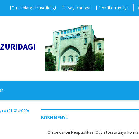
Talablarga muvofiqligi
Sayt xaritasi
Antikorrupsiya
UZURIDAGI
sh
и (21.01.2020)
BOSH MENYU
«O‘zbekiston Respublikasi Oliy attestatsiya komiss