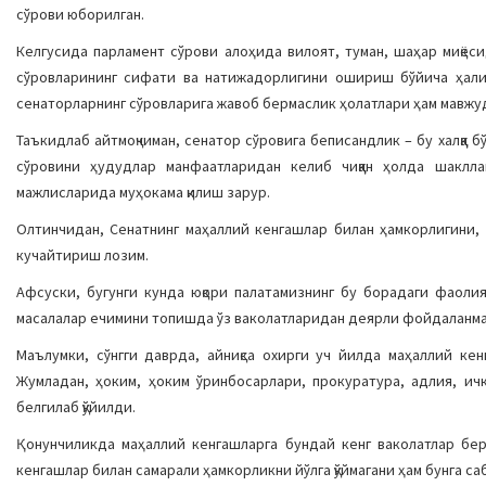
сўрови юборилган.
Келгусида парламент сўрови алоҳида вилоят, туман, шаҳар миқёсид
сўровларининг сифати ва натижадорлигини ошириш бўйича ҳали
сенаторларнинг сўровларига жавоб бермаслик ҳолатлари ҳам мавжу
Таъкидлаб айтмоқчиман, сенатор сўровига беписандлик – бу халққа 
сўровини ҳудудлар манфаатларидан келиб чиққан ҳолда шаклла
мажлисларида муҳокама қилиш зарур.
Олтинчидан, Сенатнинг маҳаллий кенгашлар билан ҳамкорлигини,
кучайтириш лозим.
Афсуски, бугунги кунда юқори палатамизнинг бу борадаги фаолия
масалалар ечимини топишда ўз ваколатларидан деярли фойдаланма
Маълумки, сўнгги даврда, айниқса охирги уч йилда маҳаллий кен
Жумладан, ҳоким, ҳоким ўринбосарлари, прокуратура, адлия, ичк
белгилаб қўйилди.
Қонунчиликда маҳаллий кенгашларга бундай кенг ваколатлар бери
кенгашлар билан самарали ҳамкорликни йўлга қўймагани ҳам бунга саб