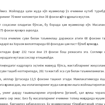
аймиз. Жойларда ҳали жуда кўп муаммолар ўз ечимини кутиб турибд
ининг 70 минг километри ёки 38 фоизи қайта қуришга муҳтож.
т соҳасини оладиган бўлсак, бу борада ҳам муаммолар кўп. Масалан
 75 фоизи яроқсиз аҳволда.
и тоза ичимлик суви билан таъминлаш даражаси атиги 68 фоизни т
ндарё ва Хоразм вилоятларида 60 фоиздан ҳам паст бўлиб қолмоқда.
ктидан фақат 232 таси ёки 19 фоизи бош режасига эга. Соғлиқни 
доирадаги мутахассислар етишмайди.
ртиқ педагог кадрларга эҳтиёж мавжуд бўлса, мактабларнинг жиҳозла
суви ташиб келтирилади, 261 та мактаб эса сув билан таъминланмаган.
ни, аёллар ўртасида 12,5 фоизни ташкил этади. Мамлакатимизда ё
нга қарамасдан, иш излаганларнинг жуда кам қисми ишга жойлаштирилган
гани, унинг дарду ташвишларини атрофлича ўрганиб, ҳал қилиш чорал
имга сир эмас. Биз бу масалаларнинг ечимини топиш мақсадида муҳим 
анки, барчангиз хабардорсиз. Бу муаммоларни тўлиқ бартараф этиш уч