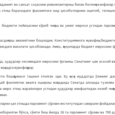
 маданият ва санъат соҳасини ривожлантириш билан боғлиқ вазифалар
ал этиш борасидаги фаолиятига оид ҳисоботларини эшитиб, тегишл
т бюджети лойиҳасини кўриб чиқиш ва унинг ижроси устидан парла
асдиқлаш амалиётини бошладик. Конституциямизга мувофиқ, бюджетни
ликдаги ваколати ҳисобланади. Аммо, қонунларда бюджет ижросини ф
қса, ҳудудлар кесимидаги ижросини ўрганиш Сенатнинг ҳам асосий 
мақсадга мувофиқдир.
и бошқармаси ташкил этилган эди. Бу қисқа муддатда ўзининг да
дай фаолиятни амалга ошириш мақсадида Сенатда алоҳида тузилма
а ижро этиш жараёнлари устидан ҳудудлар манфаатидан келиб чиққа
аман.
аларни ҳал этишда парламент сўрови институтидан самарали фойдала
юборилган бўлса, сўнгги беш йилда 26 та парламент сўрови ва 700 да