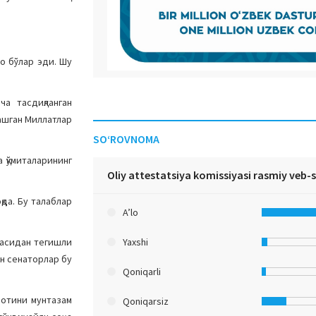
о бўлар эди. Шу
а тасдиқланган
ашган Миллатлар
SO‘ROVNOMA
 қўмиталарининг
Oliy attestatsiya komissiyasi rasmiy veb-
қда. Бу талаблар
A’lo
Yaxshi
засидан тегишли
ан сенаторлар бу
Qoniqarli
ботини мунтазам
Qoniqarsiz