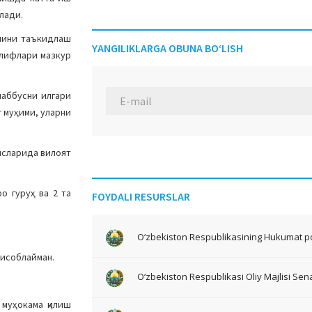
ўлади.
анини таъкидлаш
YANGILIKLARGA OBUNA BO‘LISH
клифлари мазкур
шаббусни илгари
г муҳими, уларни
исларида вилоят
о гуруҳ ва 2 та
FOYDALI RESURSLAR
O‘zbekiston Respublikasining Hukumat po
ҳисоблайман.
O‘zbekiston Respublikasi Oliy Majlisi Sena
 муҳокама қилиш