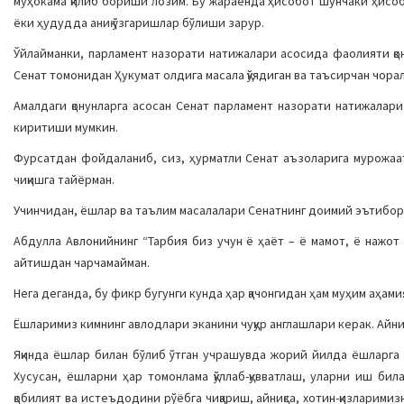
муҳокама қилиб бориши лозим. Бу жараёнда ҳисобот шунчаки ҳисобо
ёки ҳудудда аниқ ўзгаришлар бўлиши зарур.
Ўйлайманки, парламент назорати натижалари асосида фаолияти қон
Сенат томонидан Ҳукумат олдига масала қўядиган ва таъсирчан чорал
Амалдаги қонунларга асосан Сенат парламент назорати натижалар
киритиши мумкин.
Фурсатдан фойдаланиб, сиз, ҳурматли Сенат аъзоларига мурожаат 
чиқишга тайёрман.
Учинчидан, ёшлар ва таълим масалалари Сенатнинг доимий эътибор
Абдулла Авлонийнинг “Тарбия биз учун ё ҳаёт – ё мамот, ё нажот
айтишдан чарчамайман.
Нега деганда, бу фикр бугунги кунда ҳар қачонгидан ҳам муҳим аҳами
Ёшларимиз кимнинг авлодлари эканини чуқур англашлари керак. Айни
Яқинда ёшлар билан бўлиб ўтган учрашувда жорий йилда ёшларга 
Хусусан, ёшларни ҳар томонлама қўллаб-қувватлаш, уларни иш би
қобилият ва истеъдодини рўёбга чиқариш, айниқса, хотин-қизларими