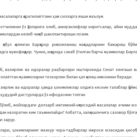
асалаларга қаратилаётгани ҳам сизларга яхши маълум.
тчиликни ўз қўлларига олиб, аниқ таклифлар киритсалар, айни мудда
аммолардан келиб чиқиб шакллантириши лозим.
қабул қилинган Барқарор ривожланиш мақсадларини бажариш бўйич
га мувофиқдир. Чунки, юқорида санаб ўтилган барча муаммолар Бирл
иб, вазирлик ва идоралар раҳбарлари иштирокида Сенат кенгаши ва
олаётган муаммоларни тезкорлик билан ҳал қилиш имконини беради.
азирлик ва идоралар ҳамда ҳокимликлар олдига кескин талаблар қўймо
а ҳудудий дастурларда ўз ифодасини топган.
 бўлиб, жойлардаги долзарб ижтимоий-иқтисодий масалалар ечими ю
дан назоратни ким таъминлайди? Албатта, халқ ишончига сазовор бўлг
и зарур.
арлари, ҳокимларнинг мазкур чора-тадбирлар ижроси юзасидан ҳисо