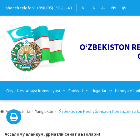
Ishonch telefoni: +998 (95) 193-11-43
A+
A
A-
O‘ZBEKISTON R
Oliy attestatsiya komissiyasi
Faoliyat
Hujjatlar
Himoya e’lonl
Asosiy sahifa
Yangiliklar
Ўзбекистон Республикаси Президенти Ша
Ассалому алайкум, ҳурматли Сенат аъзолари!