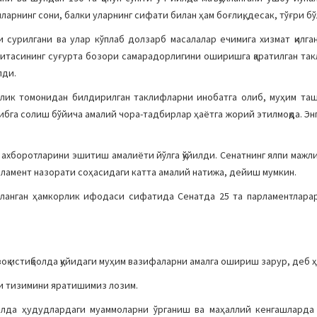
ларнинг сони, балки уларнинг сифати билан ҳам боғлиқ, десак, тўғри б
 сурилгани ва улар кўплаб долзарб масалалар ечимига хизмат қилг
ўмитасининг суғурта бозори самарадорлигини оширишга қаратилган та
пди.
чилик томонидан билдирилган таклифларни инобатга олиб, муҳим та
ибга солиш бўйича амалий чора-тадбирлар ҳаётга жорий этилмоқда. Эн
г ахборотларини эшитиш амалиёти йўлга қўйилди. Сенатнинг ялпи мажл
амент назорати соҳасидаги катта амалий натижа, дейиш мумкин.
сланган ҳамкорлик ифодаси сифатида Сенатда 25 та парламентларар
оқ истиқболда қуйидаги муҳим вазифаларни амалга ошириш зарур, деб 
ли тизимини яратишимиз лозим.
ҳолда ҳудудлардаги муаммоларни ўрганиш ва маҳаллий кенгашларда