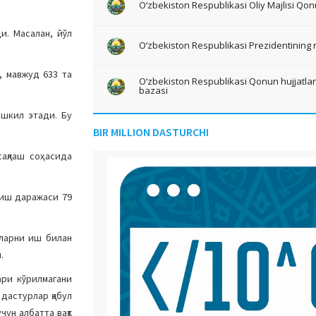
O‘zbekiston Respublikasi Oliy Majlisi Qon
и. Масалан, йўл
O‘zbekiston Respublikasi Prezidentining 
, мавжуд 633 та
O‘zbekiston Respublikasi Qonun hujjatlari 
bazasi
ашкил этади. Бу
BIR MILLION DASTURCHI
сақлаш соҳасида
ниш даражаси 79
шларни иш билан
.
ари кўрилмагани
дастурлар қабул
ун албатта вақт