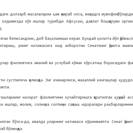
аги долзарб масалаларни ҳам қамраб олса, мақсадга мувофиқ бўларди.
 олдимизда кўп ишлар турибди. Афсуски, давлат бошқаруви орган
д.
бўлган беписандлик, деб баҳоланиши керак. Бундай ҳолатга йўл қўймас
нтириш, унинг натижасига оид ахборотни Сенатнинг қўмита мажл
 улар фаолиятига амалий ва услубий кўмак кўрсатиш борасидаги ф
ти сустлигича қолмоқда. Энг ачинарлиси, маҳаллий кенгашлар ҳудуд
япти.
гашларнинг назорат фаолиятини кучайтиришга қаратилган ҳуқуқий ас
и ишлар, молия, солиқ ва соғлиқни сақлаш идоралари раҳбарларини
лган бўлса-да, амалда уларнинг натижаси кўринмаяпти. Сенат қўми
аб бўлмоқда.