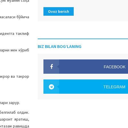
ўнг муайян соҳа
Ovoz berish
масаласи бўйича
зидентга таклиф
BIZ BILAN BOG‘LANING
ларни мен кўриб
FACEBOOK
акрор ва такрор
OAK.UZ
TELEGRAM
OAK.UZ
лари зарур.
белгилаб олдик.
 шароит яратиш,
мунтазам равишда