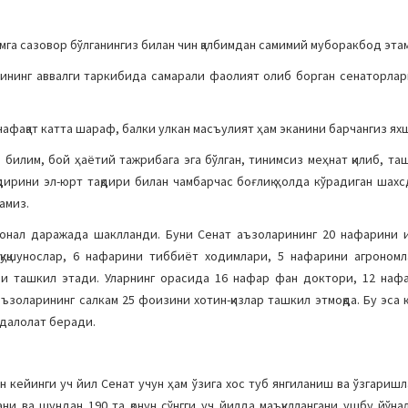
мга сазовор бўлганингиз билан чин қалбимдан самимий муборакбод этам
ининг аввалги таркибида самарали фаолият олиб борган сенаторлар
нафақат катта шараф, балки улкан масъулият ҳам эканини барчангиз ях
ур билим, бой ҳаётий тажрибага эга бўлган, тинимсиз меҳнат қилиб, т
қдирини эл-юрт тақдири билан чамбарчас боғлиқ ҳолда кўрадиган шахс
амиз.
онал даражада шаклланди. Буни Сенат аъзоларининг 20 нафарини и
қуқшунослар, 6 нафарини тиббиёт ходимлари, 5 нафарини агроном
и ташкил этади. Уларнинг орасида 16 нафар фан доктори, 12 наф
ъзоларининг салкам 25 фоизини хотин-қизлар ташкил этмоқда. Бу эса 
 далолат беради.
ган кейинги уч йил Сенат учун ҳам ўзига хос туб янгиланиш ва ўзгариш
гани ва шундан 190 та қонун сўнгги уч йилда маъқуллангани ушбу йўн