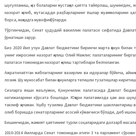
шуғулланиш, қиз болаларни мустақил ҳаётга тайёрлаш, шунингдек,
назорат қилиб, мутасадди раҳбарларнинг ёшлар муаммоларини ҳ
борса, мақсадга мувофиқ бўларди.
Тўртинчидан, Сенат ҳудудий вакиллик палатаси сифатида Давла
ўрнатиши зарур.
Биз 2020 йил учун Давлат бюджетини биринчи марта қонун билан т
унинг ижросини назорат қилиш Олий Мажлис палаталарининг бирга
палатаси томонидан назорат қилиш тартиблари белгиланган.
Ажратилаётган маблағларнинг вазирлик ва идоралар бўйича, айни
лозим. Шу муносабат билан қонунларга тегишли тузатишлар киритиш 
Сизларга яхши маълумки, Қонунчилик палатасида Давлат бюджет
натижаларини кўрсата бошлади. Юқори палатамизда ҳам ана шун
таклиф қиламан. Ушбу тузилма Давлат бюджетини шакллантириш в
олиб боришда сенаторларнинг асосий кўмакчиси бўлади, деб ишон
Бешинчидан, жамият ҳаётининг турли соҳаларидаги долзарб масал
2010-2014 йилларда Сенат томонидан атиги 3 та парламент сўрови 