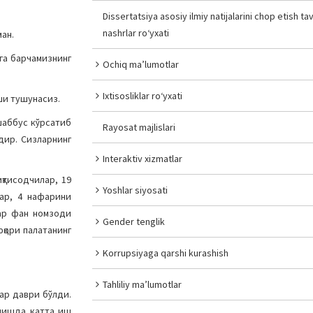
Dissertatsiya asosiy ilmiy natijalarini chop etish tav
nashrlar ro‘yxati
ан.
га барчамизнинг
Ochiq ma’lumotlar
Ixtisosliklar ro‘yxati
ши тушунасиз.
ашаббус кўрсатиб
Rayosat majlislari
дир. Сизларнинг
Interaktiv xizmatlar
қтисодчилар, 19
Yoshlar siyosati
лар, 4 нафарини
ар фан номзоди
Gender tenglik
юқори палатанинг
Korrupsiyaga qarshi kurashish
Tahliliy ma’lumotlar
лар даври бўлди.
алишда катта иш