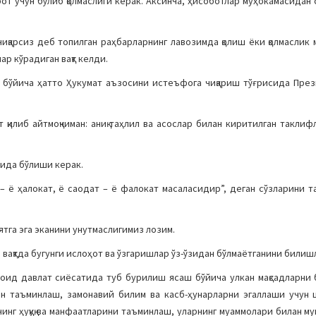
т учун бўлиб қолмаслиги керак. Аксинча, ҳисоботлар муҳокамасидан с
иқарсиз деб топилган раҳбарларнинг лавозимда қолиш ёки қолмаслик 
ар кўрадиган вақт келди.
и бўйича ҳатто Ҳукумат аъзосини истеъфога чиқариш тўғрисида Пре
қилиб айтмоқчиман: аниқ таҳлил ва асослар билан киритилган таклиф
ида бўлиши керак.
 – ё ҳалокат, ё саодат – ё фалокат масаласидир”, деган сўзларини т
ятга эга эканини унутмаслигимиз лозим.
 вақтда бугунги ислоҳот ва ўзгаришлар ўз-ўзидан бўлмаётганини билиш
оид давлат сиёсатида туб бурилиш ясаш бўйича улкан мақсадларни 
лан таъминлаш, замонавий билим ва касб-ҳунарларни эгаллаши учун
знинг ҳуқуқ ва манфаатларини таъминлаш, уларнинг муаммолари билан 