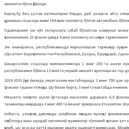
амалиёти йўлга қўйилди.
Бироқ, бу биз кутган натижаларни берди, деб ҳозирча айта олм
қурилиши соҳасида жами 184 минг километр бўлган автомобиль йўллар
Одамларнинг энг кўп эътирозига сабаб бўлаётган коммунал хизма
қозонхонанинг 25 фоизи ҳамда 4 минг километр иссиқлик тармоғининг
Энг ачинарлиси, республикамизда марказлашган тармоқлар орқал
кўрсаткич Қорақалпоғистон Республикаси, Бухоро, Қашқадарё, Сурхо
Шаҳарсозлик соҳасида мамлакатимизда 1 минг 200 та аҳоли пун
республикамиз бўйича 13 мингта умумий амалиёт врачлари ва тор 
2019-2020 ўқув йилида умумтаълим мактабларида 2 минг 700 дан о
фоизни ташкил этмоқда. Шу билан бирга, 3 мингта мактабда ичимлик 
Меҳнатга лаёқатли аҳоли ўртасида ишсизлик даражаси 8,9 фоиз
таъминлаш мақсадида 2 минг 400 та меҳнат ярмаркаси ўтказилган. Шу
Албатта, узоқ вақт давомида халқ билан яқиндан мулоқот қилинма
оқибатида мана шундай ижтимоий муаммолар тўпланиб қолгани ҳеч к
қилиб, шу асосда катта ишларни амалга ошираётганимиздан, ўйлайм