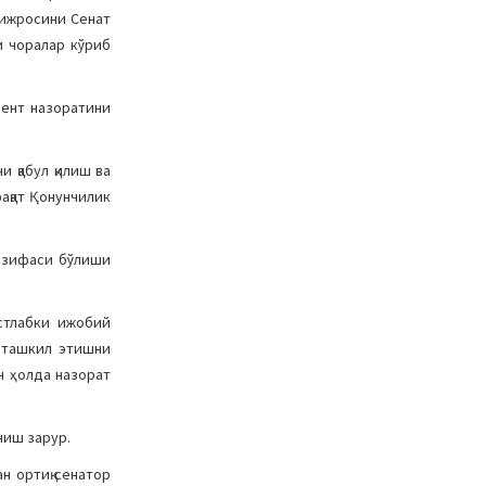
 ижросини Сенат
и чоралар кўриб
мент назоратини
 қабул қилиш ва
ақат Қонунчилик
вазифаси бўлиши
стлабки ижобий
 ташкил этишни
н ҳолда назорат
ниш зарур.
н ортиқ сенатор