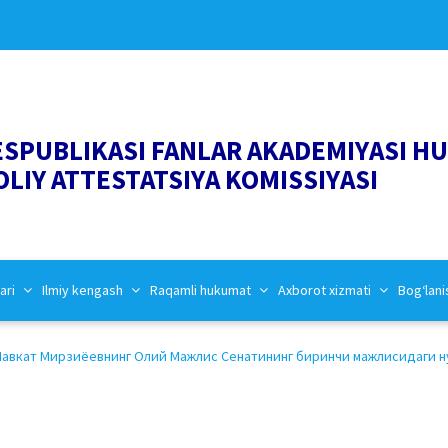
ESPUBLIKASI FANLAR AKADEMIYASI H
OLIY ATTESTATSIYA KOMISSIYASI
ari
Ilmiy kengash
Raqamli hukumat
Axborot xizmati
Bog‘lani
вкат Мирзиёевнинг Олий Мажлис Сенатининг биринчи мажлисидаги нутқ