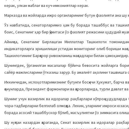
керак, улкан маблағ ва куч-имкониятлар керак.
Марказда ва жойларда ижро органларининг бутун фаолияти ана шу м
Ўз навбатида, сенаторларимиз ҳам бу борада ташаббус ва ташкило
боис, Сенатнинг ҳар бир қўмитаси ўз фаолият режасини ҳудудий му
Айниқса, Сенатнинг Бирлашган Миллатлар Ташкилоти томонидан 
индикаторларга эришилиши устидан мониторинг олиб бориши мақсад
Ташкилотининг Барқарор ривожланиш мақсадлари билан ҳамоҳангдир.
Шунингдек, ўрганилган масалалар бўйича бевосита жойларга бор
сайёр мажлисларини ўтказиш зарур. Бу амалиёт аҳолини ташвишга с
Иккинчидан, ислоҳотларимизнинг бугунги босқичи Ҳукумат, барча в
қонунларда, Президент фармонлари ва қарорларида, турли давлат в
Шунинг учун вазирлик ва идоралар раҳбарлари кўпроқ ҳудудларда
чора-тадбирларни белгилаб олмоқда. Лекин, уларнинг ижроси юзаси
борада асосий ташаббускор бўлиб, масъулиятни ўз зиммасига олиш
Шу нуқтаи назардан қараганда, Сенат вазирлик ва идоралар раҳб