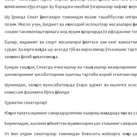
қилинганини кўрсатади. Бу борадаги ижобий ўзгаришлар нафақат қонун
Шу ўринда Сенат қўмиталари томонидан муҳим ташаббуслар илгари
лозим. Мисол учун, Бюджет ва иқтисодий ислоҳотлар масалалари қ
соҳани такомиллаштиришга оид муҳим қарорларда ўз ифодасини то
Ёшлар, маданият ва спорт масалалари қўмитаси ҳам кенг жамоат
сурди. Ҳозирги вақтда шу асосда тўй ва маросимлар ўтказишни тарт
халқимиз қўллаб-қувватламоқда.
Бундан ташқари, Сенатда ички ишлар ва ташқи ишлар вазирларинин
ҳокимларининг ҳисоботларини эшитиш тартиби жорий этилгани парл
Шунингдек, халқаро муносабатларда ўзаро ҳурмат ва ишончга асо
комиссия фаолияти йўлга қўйилди.
Ҳурматли сенаторлар!
Юқори палата ишининг самарадорлигини ошириш мақсадида яқин ва уз
Биринчидан, аҳолини қийнаётган муаммоларни ҳал этишнинг самара
Уч йил олдин сенаторлар томонидан бевосита жойларга чиққан 