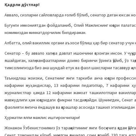
Қадрли дўстлар!
Аввало, сизларни сайловларда ғолиб бўлиб, сенатор деган юксак но
Бугунги имкониятдан фойдаланиб, Олий Мажлиснинг юқори палатас
номимиздан миннатдорчилик билдираман.
Албатта, олий вакиллик органи аъзоси бўлиш ҳар бир сенатор учун 
Сенатор – бу аввало халқ ва давлат ишончини қозонган инсон. У чуқ
яшайдиган, халқ манфаатларини доимо биринчи ўринга қўйиб, ўз та
тимсолингизда биз ана шундай етук ва фаол шахсларни тасаввур қил
Таъкидлаш жоизки, Сенатнинг янги таркиби анча юқори професси
нафарини муҳандислар, 13 нафарини педагоглар, 7 нафарини ҳу
журналистлар ҳамда 12 нафарини жамоат ташкилотлари вакиллар
мавжудлиги ҳам юқоридаги фикрни тасдиқлайди. Шунингдек, Сенат а
фаолияти янгича ёндашув ва қарашлар асосида ташкил этилишидан
Ҳурматли ялпи мажлис иштирокчилари!
Жонажон Ўзбекистонимиз ўз тараққиётининг янги босқичига қадам қўй
Сенат томонидан кўриб чиқилган қонунлар сони қарийб 230 тага ет