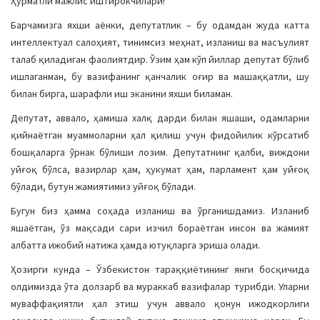
Ҳурматли мажлис иштирокчилари!
Барчамизга яхши аёнки, депутатлик – бу одамдан жуда катта
интеллектуал салоҳият, тинимсиз меҳнат, изланиш ва масъулият
талаб қиладиган фаолиятдир. Ўзим ҳам кўп йиллар депутат бўлиб
ишлаганман, бу вазифанинг қанчалик оғир ва машаққатли, шу
билан бирга, шарафли иш эканини яхши биламан.
Депутат, аввало, ҳамиша халқ дарди билан яшаши, одамларни
қийнаётган муаммоларни ҳал қилиш учун фидойилик кўрсатиб
бошқаларга ўрнак бўлиши лозим. Депутатнинг қалби, виждони
уйғоқ бўлса, вазирлар ҳам, ҳукумат ҳам, парламент ҳам уйғоқ
бўлади, бутун жамиятимиз уйғоқ бўлади.
Бугун биз ҳамма соҳада изланиш ва ўрганишдамиз. Изланиб
яшаётган, ўз мақсади сари изчил бораётган инсон ва жамият
албатта ижобий натижа ҳамда ютуқларга эриша олади.
Ҳозирги кунда – Ўзбекистон тараққиётининг янги босқичида
олдимизда ўта долзарб ва мураккаб вазифалар турибди. Уларни
муваффақиятли ҳал этиш учун аввало қонун ижодкорлиги