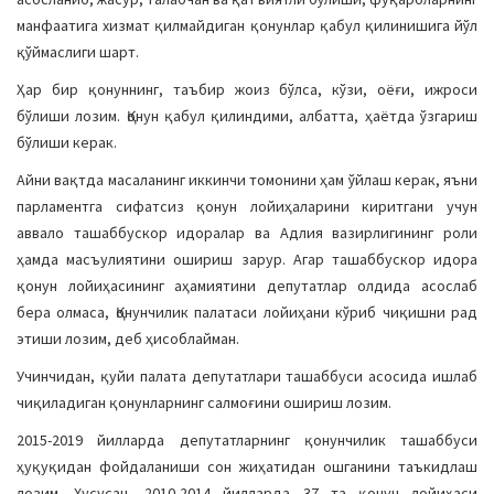
манфаатига хизмат қилмайдиган қонунлар қабул қилинишига йўл
қўймаслиги шарт.
Ҳар бир қонуннинг, таъбир жоиз бўлса, кўзи, оёғи, ижроси
бўлиши лозим. Қонун қабул қилиндими, албатта, ҳаётда ўзгариш
бўлиши керак.
Айни вақтда масаланинг иккинчи томонини ҳам ўйлаш керак, яъни
парламентга сифатсиз қонун лойиҳаларини киритгани учун
аввало ташаббускор идоралар ва Адлия вазирлигининг роли
ҳамда масъулиятини ошириш зарур. Агар ташаббускор идора
қонун лойиҳасининг аҳамиятини депутатлар олдида асослаб
бера олмаса, Қонунчилик палатаси лойиҳани кўриб чиқишни рад
этиши лозим, деб ҳисоблайман.
Учинчидан, қуйи палата депутатлари ташаббуси асосида ишлаб
чиқиладиган қонунларнинг салмоғини ошириш лозим.
2015-2019 йилларда депутатларнинг қонунчилик ташаббуси
ҳуқуқидан фойдаланиши сон жиҳатидан ошганини таъкидлаш
лозим. Хусусан, 2010-2014 йилларда 37 та қонун лойиҳаси