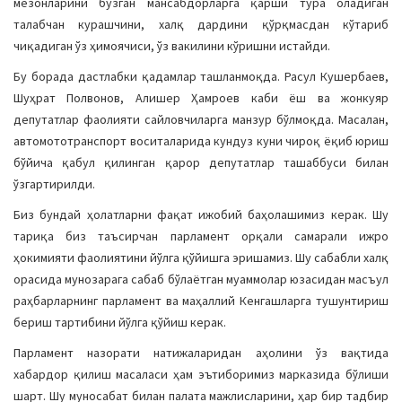
мезонларини бузган мансабдорларга қарши тура оладиган
талабчан курашчини, халқ дардини қўрқмасдан кўтариб
чиқадиган ўз ҳимоячиси, ўз вакилини кўришни истайди.
Бу борада дастлабки қадамлар ташланмоқда. Расул Кушербаев,
Шуҳрат Полвонов, Алишер Ҳамроев каби ёш ва жонкуяр
депутатлар фаолияти сайловчиларга манзур бўлмоқда. Масалан,
автомототранспорт воситаларида кундуз куни чироқ ёқиб юриш
бўйича қабул қилинган қарор депутатлар ташаббуси билан
ўзгартирилди.
Биз бундай ҳолатларни фақат ижобий баҳолашимиз керак. Шу
тариқа биз таъсирчан парламент орқали самарали ижро
ҳокимияти фаолиятини йўлга қўйишга эришамиз. Шу сабабли халқ
орасида мунозарага сабаб бўлаётган муаммолар юзасидан масъул
раҳбарларнинг парламент ва маҳаллий Кенгашларга тушунтириш
бериш тартибини йўлга қўйиш керак.
Парламент назорати натижаларидан аҳолини ўз вақтида
хабардор қилиш масаласи ҳам эътиборимиз марказида бўлиши
шарт. Шу муносабат билан палата мажлисларини, ҳар бир тадбир