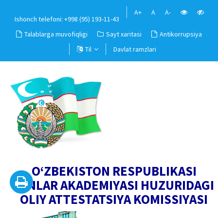
A+
A
A-
Ishonch telefoni: +998 (95) 193-11-43
Talablarga muvofiqligi
Sayt xaritasi
Antikorrupsiya
Til
Davlat ramzlari
O‘ZBEKISTON RESPUBLIKASI
FANLAR AKADEMIYASI HUZURIDAGI
OLIY ATTESTATSIYA KOMISSIYASI