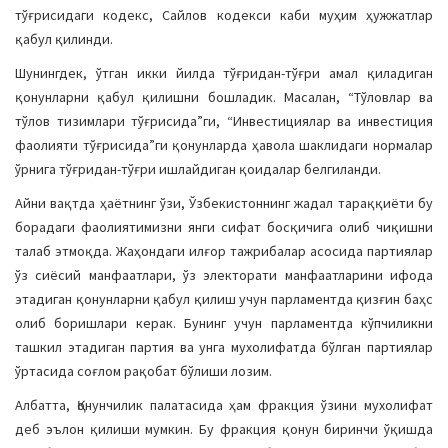
тўғрисидаги кодекс, Сайлов кодекси каби муҳим ҳужжатлар
қабул қилинди.
Шунингдек, ўтган икки йилда тўғридан-тўғри амал қиладиган
қонунларни қабул қилишни бошладик. Масалан, “Тўловлар ва
тўлов тизимлари тўғрисида”ги, “Инвестициялар ва инвестиция
фаолияти тўғрисида”ги қонунларда ҳавола шаклидаги нормалар
ўрнига тўғридан-тўғри ишлайдиган қоидалар белгиланди.
Айни вақтда ҳаётнинг ўзи, Ўзбекистоннинг жадал тараққиёти бу
борадаги фаолиятимизни янги сифат босқичига олиб чиқишни
талаб этмоқда. Жаҳондаги илғор тажрибалар асосида партиялар
ўз сиёсий манфаатлари, ўз электорати манфаатларини ифода
этадиган қонунларни қабул қилиш учун парламентда қизғин баҳс
олиб боришлари керак. Бунинг учун парламентда кўпчиликни
ташкил этадиган партия ва унга мухолифатда бўлган партиялар
ўртасида соғлом рақобат бўлиши лозим.
Албатта, Қонунчилик палатасида ҳам фракция ўзини мухолифат
деб эълон қилиши мумкин. Бу фракция қонун биринчи ўқишда