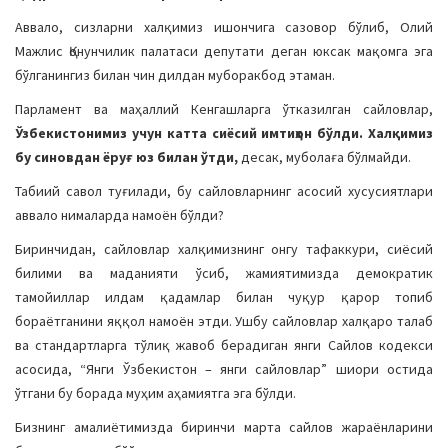
a
Аввало, сизларни халқимиз ишончига сазовор бўлиб, Олий
t
Мажлис Қонунчилик палатаси депутати деган юксак мақомга эга
i
бўлганингиз билан чин дилдан муборакбод этаман.
o
Парламент ва маҳаллий Кенгашларга ўтказилган сайловлар,
n
Ўзбекистонимиз учун катта сиёсий имтиҳон бўлди. Халқимиз
бу синовдан ёруғ юз билан ўтди,
десак, муболаға бўлмайди.
Табиий савол туғилади, бу сайловларнинг асосий хусусиятлари
аввало нималарда намоён бўлди?
Биринчидан, сайловлар халқимизнинг онгу тафаккури, сиёсий
билими ва маданияти ўсиб, жамиятимизда демократик
тамойиллар илдам қадамлар билан чуқур қарор топиб
бораётганини яққол намоён этди. Ушбу сайловлар халқаро талаб
ва стандартларга тўлиқ жавоб берадиган янги Сайлов кодекси
асосида, “Янги Ўзбекистон – янги сайловлар” шиори остида
ўтгани бу борада муҳим аҳамиятга эга бўлди.
Бизнинг амалиётимизда биринчи марта сайлов жараёнларини