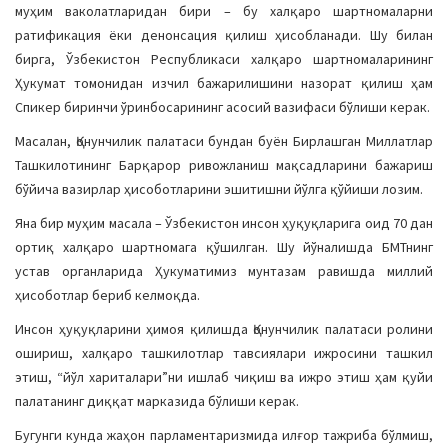
муҳим ваколатларидан бири – бу халқаро шартномаларни
ратификация ёки денонсация қилиш ҳисобланади. Шу билан
бирга, Ўзбекистон Республикаси халқаро шартномаларининг
Ҳукумат томонидан изчил бажарилишини назорат қилиш ҳам
Спикер биринчи ўринбосарининг асосий вазифаси бўлиши керак.
Масалан, Қонунчилик палатаси бундан буён Бирлашган Миллатлар
Ташкилотининг Барқарор ривожланиш мақсадларини бажариш
бўйича вазирлар ҳисоботларини эшитишни йўлга қўйиши лозим.
Яна бир муҳим масала – Ўзбекистон инсон ҳуқуқларига оид 70 дан
ортиқ халқаро шартномага қўшилган. Шу йўналишда БМТнинг
устав органларида Ҳукуматимиз мунтазам равишда миллий
ҳисоботлар бериб келмоқда.
Инсон ҳуқуқларини ҳимоя қилишда Қонунчилик палатаси ролини
ошириш, халқаро ташкилотлар тавсиялари ижросини ташкил
этиш, “йўл хариталари”ни ишлаб чиқиш ва ижро этиш ҳам қуйи
палатанинг диққат марказида бўлиши керак.
Бугунги кунда жаҳон парламентаризмида илғор тажриба бўлмиш,