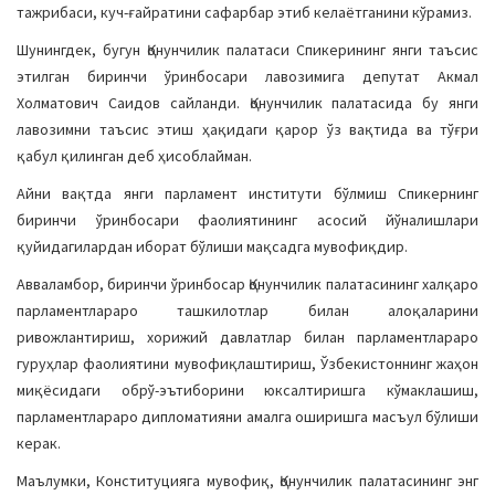
тажрибаси, куч-ғайратини сафарбар этиб келаётганини кўрамиз.
Шунингдек, бугун Қонунчилик палатаси Спикерининг янги таъсис
этилган биринчи ўринбосари лавозимига депутат Акмал
Холматович Саидов сайланди. Қонунчилик палатасида бу янги
лавозимни таъсис этиш ҳақидаги қарор ўз вақтида ва тўғри
қабул қилинган деб ҳисоблайман.
Айни вақтда янги парламент институти бўлмиш Спикернинг
биринчи ўринбосари фаолиятининг асосий йўналишлари
қуйидагилардан иборат бўлиши мақсадга мувофиқдир.
Авваламбор, биринчи ўринбосар Қонунчилик палатасининг халқаро
парламентлараро ташкилотлар билан алоқаларини
ривожлантириш, хорижий давлатлар билан парламентлараро
гуруҳлар фаолиятини мувофиқлаштириш, Ўзбекистоннинг жаҳон
миқёсидаги обрў-эътиборини юксалтиришга кўмаклашиш,
парламентлараро дипломатияни амалга оширишга масъул бўлиши
керак.
Маълумки, Конституцияга мувофиқ, Қонунчилик палатасининг энг