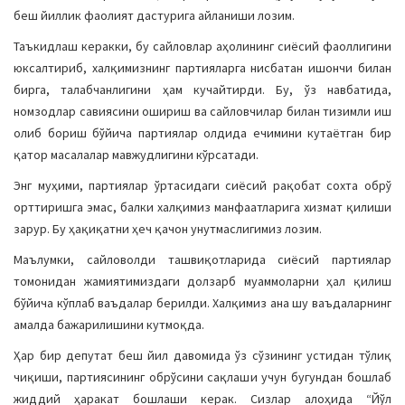
беш йиллик фаолият дастурига айланиши лозим.
Таъкидлаш керакки, бу сайловлар аҳолининг сиёсий фаоллигини
юксалтириб, халқимизнинг партияларга нисбатан ишончи билан
бирга, талабчанлигини ҳам кучайтирди. Бу, ўз навбатида,
номзодлар савиясини ошириш ва сайловчилар билан тизимли иш
олиб бориш бўйича партиялар олдида ечимини кутаётган бир
қатор масалалар мавжудлигини кўрсатади.
Энг муҳими, партиялар ўртасидаги сиёсий рақобат сохта обрў
орттиришга эмас, балки халқимиз манфаатларига хизмат қилиши
зарур. Бу ҳақиқатни ҳеч қачон унутмаслигимиз лозим.
Маълумки, сайловолди ташвиқотларида сиёсий партиялар
томонидан жамиятимиздаги долзарб муаммоларни ҳал қилиш
бўйича кўплаб ваъдалар берилди. Халқимиз ана шу ваъдаларнинг
амалда бажарилишини кутмоқда.
Ҳар бир депутат беш йил давомида ўз сўзининг устидан тўлиқ
чиқиши, партиясининг обрўсини сақлаши учун бугундан бошлаб
жиддий ҳаракат бошлаши керак. Сизлар алоҳида “Йўл