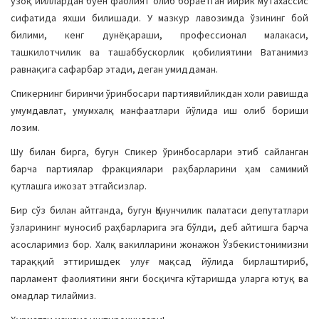
узоқ йиллардан буён фаолият олиб бораётган йирик мутахассис
сифатида яхши билишади. У мазкур лавозимда ўзининг бой
билими, кенг дунёқараши, профессионал малакаси,
ташкилотчилик ва ташаббускорлик қобилиятини Ватанимиз
равнақига сафарбар этади, деган умиддаман.
Спикернинг биринчи ўринбосари партиявийликдан холи равишда
умумдавлат, умумхалқ манфаатлари йўлида иш олиб бориши
лозим.
Шу билан бирга, бугун Спикер ўринбосарлари этиб сайланган
барча партиялар фракциялари раҳбарларини ҳам самимий
қутлашга ижозат этгайсизлар.
Бир сўз билан айтганда, бугун Қонунчилик палатаси депутатлари
ўзларининг муносиб раҳбарларига эга бўлди, деб айтишга барча
асосларимиз бор. Халқ вакилларини жонажон Ўзбекистонимизни
тараққий эттиришдек улуғ мақсад йўлида бирлаштириб,
парламент фаолиятини янги босқичга кўтаришда уларга ютуқ ва
омадлар тилаймиз.