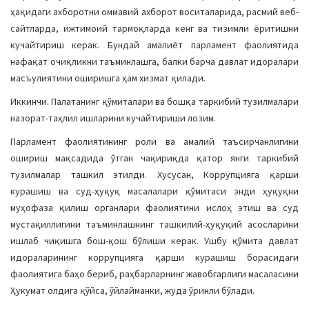
ҳақидаги ахборотни оммавий ахборот воситаларида, расмий веб-
сайтларда, ижтимоий тармоқларда кенг ва тизимли ёритишни
кучайтириш керак. Бундай амалиёт парламент фаолиятида
нафақат очиқликни таъминлашга, балки барча давлат идоралари
масъулиятини оширишга ҳам хизмат қилади.
Иккинчи. Палатанинг қўмиталари ва бошқа таркибий тузилмалари
назорат-таҳлил ишларини кучайтириши лозим.
Парламент фаолиятининг роли ва амалий таъсирчанлигини
ошириш мақсадида ўтган чақириқда қатор янги таркибий
тузилмалар ташкил этилди. Хусусан, Коррупцияга қарши
курашиш ва суд-ҳуқуқ масалалари қўмитаси энди ҳуқуқни
муҳофаза қилиш органлари фаолиятини ислоҳ этиш ва суд
мустақиллигини таъминлашнинг ташкилий-ҳуқуқий асосларини
ишлаб чиқишга бош-қош бўлиши керак. Ушбу қўмита давлат
идораларининг коррупцияга қарши курашиш борасидаги
фаолиятига баҳо бериб, раҳбарларнинг жавобгарлиги масаласини
Ҳукумат олдига қўйса, ўйлайманки, жуда ўринли бўлади.