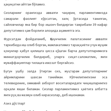
ҳақиқатни айтган бўламиз.
Сизларнинг орангизда аввалги чақириқ парламентимизда
самарали фаолият кўрсатган, халқ ўртасида танилган,
сайловчилар яна бир бор ишонч билдирган тажрибали 39 нафар
депутатимиз ҳам борлиги алоҳида аҳамиятга эга.
Фурсатдан фойдаланиб, Қонунчилик палатасининг аввалги
таркибида иш олиб борган, мамлакатимиз тараққиёти учун муҳим
қонунлар қабул қилишга ҳисса қўшган барча депутатларимизга
миннатдорчилик билдириб, уларга сиҳат-саломатлик, янги
муваффақиятлар тилашга ижозат бергайсиз.
Бугун ушбу залда ўтирган сиз, муҳтарам депутатларнинг
айримларини шахсан танийман. Кўпчилигингизни эса
телевидение, оммавий ахборот воситаларидаги чиқишларингиз
орқали яхши биламан. Сизлар парламентимиз ҳаётига албатта
янги руҳ ва мазмун олиб кирасизлар, деб ишонаман.
Азиз дўстлар!