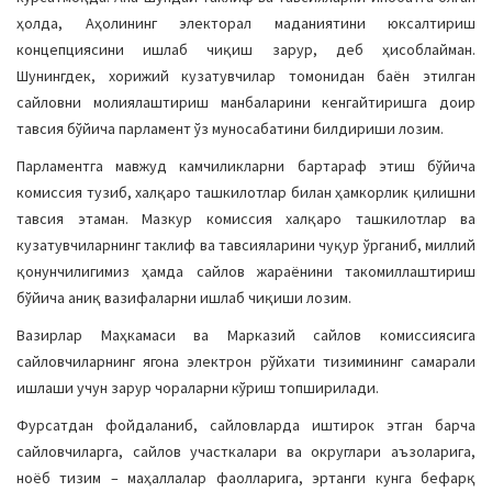
ҳолда, Аҳолининг электорал маданиятини юксалтириш
концепциясини ишлаб чиқиш зарур, деб ҳисоблайман.
Шунингдек, хорижий кузатувчилар томонидан баён этилган
сайловни молиялаштириш манбаларини кенгайтиришга доир
тавсия бўйича парламент ўз муносабатини билдириши лозим.
Парламентга мавжуд камчиликларни бартараф этиш бўйича
комиссия тузиб, халқаро ташкилотлар билан ҳамкорлик қилишни
тавсия этаман. Мазкур комиссия халқаро ташкилотлар ва
кузатувчиларнинг таклиф ва тавсияларини чуқур ўрганиб, миллий
қонунчилигимиз ҳамда сайлов жараёнини такомиллаштириш
бўйича аниқ вазифаларни ишлаб чиқиши лозим.
Вазирлар Маҳкамаси ва Марказий сайлов комиссиясига
сайловчиларнинг ягона электрон рўйхати тизимининг самарали
ишлаши учун зарур чораларни кўриш топширилади.
Фурсатдан фойдаланиб, сайловларда иштирок этган барча
сайловчиларга, сайлов участкалари ва округлари аъзоларига,
ноёб тизим – маҳаллалар фаолларига, эртанги кунга бефарқ