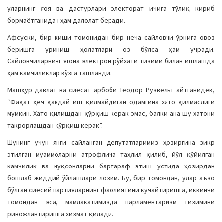
уларнинг ғоя ва дастурлари электорат ичига тўлиқ кириб
бормаётганидан ҳам далолат беради.
Афсуски, бир киши томонидан бир неча сайловчи ўрнига овоз
беришга уриниш ҳолатлари оз бўлса ҳам учради.
Сайловчиларнинг ягона электрон рўйхати тизими билан ишлашда
ҳам камчиликлар кўзга ташланди.
Машҳур давлат ва сиёсат арбоби Теодор Рузвельт айтганидек,
“Фақат ҳеч қандай иш қилмайдиган одамгина хато қилмаслиги
мумкин. Хато қилишдан қўрқиш керак эмас, балки ана шу хатони
такрорлашдан қўрқиш керак”.
Шунинг учун янги сайланган депутатларимиз ҳозиргина зикр
этилган муаммоларни атрофлича таҳлил қилиб, йўл қўйилган
камчилик ва нуқсонларни бартараф этиш устида ҳозирдан
бошлаб жиддий ўйлашлари лозим. Бу, бир томондан, улар аъзо
бўлган сиёсий партияларнинг фаолиятини кучайтиришга, иккинчи
томондан эса, мамлакатимизда парламентаризм тизимини
ривожлантиришга хизмат қилади.