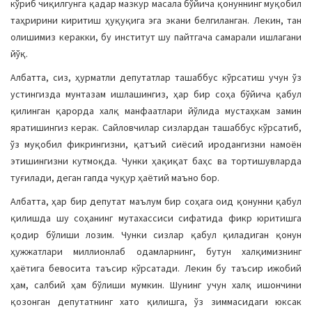
кўриб чиқилгунга қадар мазкур масала бўйича қонуннинг муқобил
таҳририни киритиш ҳуқуқига эга экани белгиланган. Лекин, тан
олишимиз керакки, бу институт шу пайтгача самарали ишлагани
йўқ.
Албатта, сиз, ҳурматли депутатлар ташаббус кўрсатиш учун ўз
устингизда мунтазам ишлашингиз, ҳар бир соҳа бўйича қабул
қилинган қарорда халқ манфаатлари йўлида мустаҳкам замин
яратишингиз керак. Сайловчилар сизлардан ташаббус кўрсатиб,
ўз муқобил фикрингизни, қатъий сиёсий иродангизни намоён
этишингизни кутмоқда. Чунки ҳақиқат баҳс ва тортишувларда
туғилади, деган гапда чуқур ҳаётий маъно бор.
Албатта, ҳар бир депутат маълум бир соҳага оид қонунни қабул
қилишда шу соҳанинг мутахассиси сифатида фикр юритишга
қодир бўлиши лозим. Чунки сизлар қабул қиладиган қонун
ҳужжатлари миллионлаб одамларнинг, бутун халқимизнинг
ҳаётига бевосита таъсир кўрсатади. Лекин бу таъсир ижобий
ҳам, салбий ҳам бўлиши мумкин. Шунинг учун халқ ишончини
қозонган депутатнинг хато қилишга, ўз зиммасидаги юксак