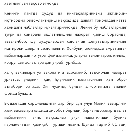
ҳаётнинг ўзи тақозо этмоқда.
Кейинги пайтда ҳудуд ва минтақаларимизни ижтимоий-
иқтисодий ривожлантириш мақсадида давлат томонидан катта
ҳажмдаги маблағлар йўналтирилмоқда. Лекин бу маблағларнинг
тўғри ва самарали ишлатилишини назорат қилиш борасида,
авваламбор, шу ҳудудлардан сайланган депутатларимизнинг
иштироки деярли сезилмаяпти. Ҳолбуки, жойларда ажратилган
маблағлардан нотўғри фойдаланиш, уларни талон-тарож қилиш,
коррупция ҳолатлари ҳам учраб турибди.
Халқ вакиллари ўз ваколатига асосланиб, таъсирчан назорат
ўрнатса, уларнинг ҳам, Қонунчилик палатасининг ҳам обрў-
эътибори ортади. Энг муҳими, бундан эл-юртимизга амалий
фойда бўлади.
Бюджетдан сарфланадиган ҳар бир сўм учун Молия вазирлиги
халқ вакиллари олдида ҳисобот бериши, барча идоралар давлат
маблағининг аниқ мақсадлар учун ишлатилиши бўйича
парламентдан ҳайиқиб туриши лозим. Шунда тартиб бўлади,