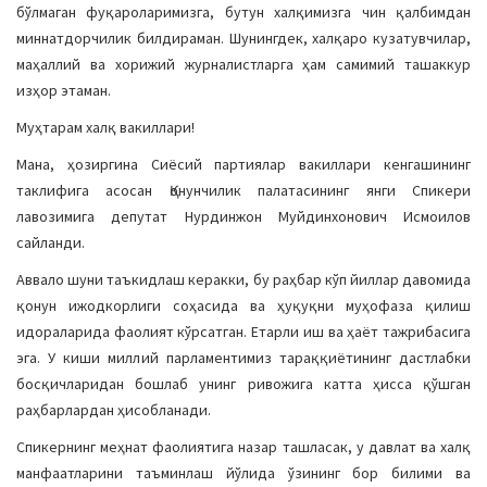
бўлмаган фуқароларимизга, бутун халқимизга чин қалбимдан
миннатдорчилик билдираман. Шунингдек, халқаро кузатувчилар,
маҳаллий ва хорижий журналистларга ҳам самимий ташаккур
изҳор этаман.
Муҳтарам халқ вакиллари!
Мана, ҳозиргина Сиёсий партиялар вакиллари кенгашининг
таклифига асосан Қонунчилик палатасининг янги Спикери
лавозимига депутат Нурдинжон Муйдинхонович Исмоилов
сайланди.
Аввало шуни таъкидлаш керакки, бу раҳбар кўп йиллар давомида
қонун ижодкорлиги соҳасида ва ҳуқуқни муҳофаза қилиш
идораларида фаолият кўрсатган. Етарли иш ва ҳаёт тажрибасига
эга. У киши миллий парламентимиз тараққиётининг дастлабки
босқичларидан бошлаб унинг ривожига катта ҳисса қўшган
раҳбарлардан ҳисобланади.
Спикернинг меҳнат фаолиятига назар ташласак, у давлат ва халқ
манфаатларини таъминлаш йўлида ўзининг бор билими ва