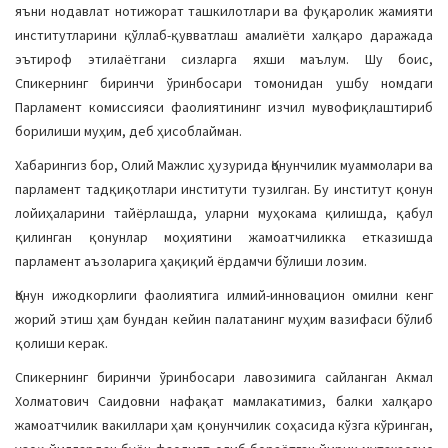
яъни нодавлат нотижорат ташкилотлари ва фуқаролик жамияти
институтларини қўллаб-қувватлаш амалиёти халқаро даражада
эътироф этилаётгани сизларга яхши маълум. Шу боис,
Спикернинг биринчи ўринбосари томонидан ушбу номдаги
Парламент комиссияси фаолиятининг изчил мувофиқлаштириб
борилиши муҳим, деб ҳисоблайман.
Хабарингиз бор, Олий Мажлис ҳузурида Қонунчилик муаммолари ва
парламент тадқиқотлари институти тузилган. Бу институт қонун
лойиҳаларини тайёрлашда, уларни муҳокама қилишда, қабул
қилинган қонунлар моҳиятини жамоатчиликка етказишда
парламент аъзоларига ҳақиқий ёрдамчи бўлиши лозим.
Қонун ижодкорлиги фаолиятига илмий-инновацион омилни кенг
жорий этиш ҳам бундан кейин палатанинг муҳим вазифаси бўлиб
қолиши керак.
Спикернинг биринчи ўринбосари лавозимига сайланган Акмал
Холматович Саидовни нафақат мамлакатимиз, балки халқаро
жамоатчилик вакиллари ҳам қонунчилик соҳасида кўзга кўринган,