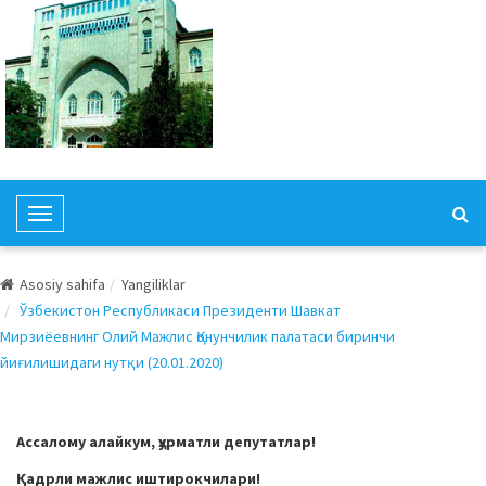
T
o
g
Asosiy sahifa
Yangiliklar
g
Ўзбекистон Республикаси Президенти Шавкат
l
Мирзиёевнинг Олий Мажлис Қонунчилик палатаси биринчи
e
йиғилишидаги нутқи (20.01.2020)
N
a
v
Ассалому алайкум, ҳурматли депутатлар!
i
Қадрли мажлис иштирокчилари!
g