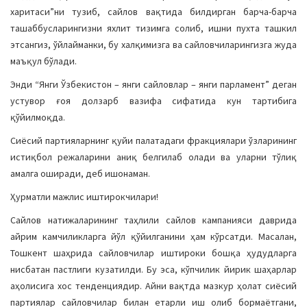
харитаси”ни тузиб, сайлов вақтида билдирган барча-барча
ташаббусларингизни яхлит тизимга солиб, ишни пухта ташкил
этсангиз, ўйлайманки, бу халқимизга ва сайловчиларингизга жуда
маъқул бўлади.
Энди “Янги Ўзбекистон – янги сайловлар – янги парламент” деган
устувор ғоя долзарб вазифа сифатида кун тартибига
қўйилмоқда.
Сиёсий партияларнинг қуйи палатадаги фракциялари ўзларининг
истиқбол режаларини аниқ белгилаб олади ва уларни тўлиқ
амалга оширади, деб ишонаман.
Ҳурматли мажлис иштирокчилари!
Сайлов натижаларининг таҳлили сайлов кампанияси даврида
айрим камчиликларга йўл қўйилганини ҳам кўрсатди. Масалан,
Тошкент шаҳрида сайловчилар иштироки бошқа ҳудудларга
нисбатан пастлиги кузатилди. Бу эса, кўпчилик йирик шаҳарлар
аҳолисига хос тенденциядир. Айни вақтда мазкур ҳолат сиёсий
партиялар сайловчилар билан етарли иш олиб бормаётгани,