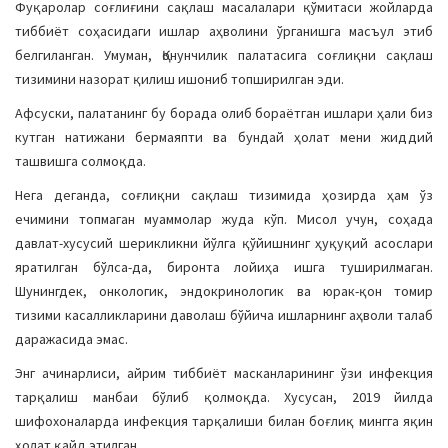
Фуқаролар соғлиғини сақлаш масалалари қўмитаси жойларда
тиббиёт соҳасидаги ишлар аҳволини ўрганишга масъул этиб
белгиланган. Умуман, Қонунчилик палатасига соғлиқни сақлаш
тизимини назорат қилиш ишониб топширилган эди.
Афсуски, палатанинг бу борада олиб бораётган ишлари ҳали биз
кутган натижани бермаяпти ва бундай ҳолат мени жиддий
ташвишга солмоқда.
Нега деганда, соғлиқни сақлаш тизимида ҳозирда ҳам ўз
ечимини топмаган муаммолар жуда кўп. Мисол учун, соҳада
давлат-хусусий шерикликни йўлга қўйишнинг ҳуқуқий асослари
яратилган бўлса-да, биронта лойиҳа ишга туширилмаган.
Шунингдек, онкологик, эндокринологик ва юрак-қон томир
тизими касалликларини даволаш бўйича ишларнинг аҳволи талаб
даражасида эмас.
Энг ачинарлиси, айрим тиббиёт масканларининг ўзи инфекция
тарқалиш манбаи бўлиб қолмоқда. Хусусан, 2019 йилда
шифохоналарда инфекция тарқалиши билан боғлиқ мингга яқин
ҳолат қайд этилган.