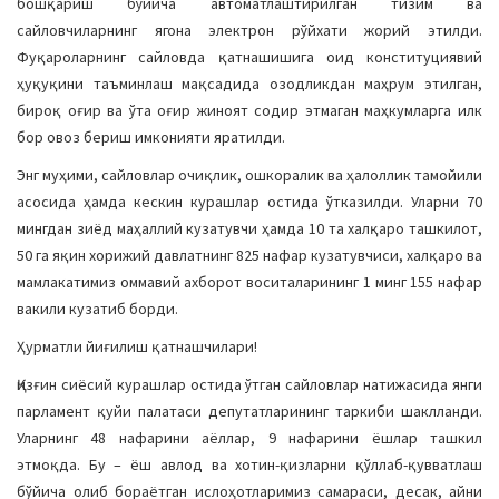
бошқариш бўйича автоматлаштирилган тизим ва
сайловчиларнинг ягона электрон рўйхати жорий этилди.
Фуқароларнинг сайловда қатнашишига оид конституциявий
ҳуқуқини таъминлаш мақсадида озодликдан маҳрум этилган,
бироқ оғир ва ўта оғир жиноят содир этмаган маҳкумларга илк
бор овоз бериш имконияти яратилди.
Энг муҳими, сайловлар очиқлик, ошкоралик ва ҳалоллик тамойили
асосида ҳамда кескин курашлар остида ўтказилди. Уларни 70
мингдан зиёд маҳаллий кузатувчи ҳамда 10 та халқаро ташкилот,
50 га яқин хорижий давлатнинг 825 нафар кузатувчиси, халқаро ва
мамлакатимиз оммавий ахборот воситаларининг 1 минг 155 нафар
вакили кузатиб борди.
Ҳурматли йиғилиш қатнашчилари!
Қизғин сиёсий курашлар остида ўтган сайловлар натижасида янги
парламент қуйи палатаси депутатларининг таркиби шаклланди.
Уларнинг 48 нафарини аёллар, 9 нафарини ёшлар ташкил
этмоқда. Бу – ёш авлод ва хотин-қизларни қўллаб-қувватлаш
бўйича олиб бораётган ислоҳотларимиз самараси, десак, айни