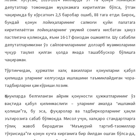
депутатлар томонидан муҳокамага киритилган бўлса, ўтган
чақириқда бу кўрсаткич 2,5 баробар ошиб, 88 тага етди. Бироқ,
бундай қонун лойиҳаларининг салмоғи қуйи палатага
киритилаётган лойиҳаларнинг умумий сонига нисбатан ҳануз
пастлигача қолмоқда, яъни 16-17 фоиздан ошмаяпти. Шу сабабли
депутатларимизни ўз сайловчиларининг долзарб муаммоларини
чуқур таҳлил қилган ҳолда янада ташаббускор бўлишга
чақираман.
Тўртинчидан, ҳурматли халқ вакиллари қонунларни қабул
қилишда уларнинг келгусида ишлашини таъминлайдиган чора-
тадбирларни ҳам кўриши лозим.
Қонунларда белгиланган айрим қонуности ҳужжатларининг ўз
вақтида қабул қилинмаслиги – уларнинг амалда “ишламай
қолиши”га, бу эса, фуқаролар ва тадбиркорларнинг ҳақли
эътирозига сабаб бўлмоқда. Мисол учун, халқаро стандартларга
тўлиқ жавоб берадиган “Маъмурий тартиб-таомиллар
тўғрисида”ги қонун кучга кирганига бир йилдан ошган бўлса-да,