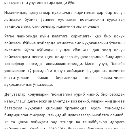
масъулиятни унутишга сира ҳаққи йўқ.
Иккинчидан, депутатлар муҳокамага киритилган ҳар бир қонун
лойиҳаси бўйича ўзининг мустаҳкам позициясини кўрсатган
тақдирдагина, сайловчилар ишончини оқлай олади.
Ўтган чақириқда қуйи палатага киритилган ҳар бир қонун
лойиҳаси бўйича жойларда жамоатчилик муҳокамасини ўтказиш
амалиёти йўлга қўйилди. Шундан сўнг 400 дан зиёд қонун
лойиҳасидаги мингга яқин қоидалар фуқароларимиз билдирган
таклифлар асосида такомиллаштирилди. Мисол учун, “Касаба
уюшмалари тўғрисида”ги қонун лойиҳаси фуқаролик жамияти
институтлари билан биргаликда кенг жамоатчилик
муҳокамасидан ўтказилди.
Депутатлар қонунларни “номигагина кўриб чиқиб, бир овоздан
маъқуллаш” деган эски амалиётдан воз кечиб, уларни жиддий ва
батафсил муҳокама қилишни ўрганмоқда. Аҳоли томонидан
билдирилган фикрлар, танқидий мулоҳазалар инобатга олиниб,
16 та қонун лойиҳаси рад этилди ва ташаббускор идорага
қайтарилди. Ҳолбуки, 2010-2014 йилларда бирорта ҳам қонун