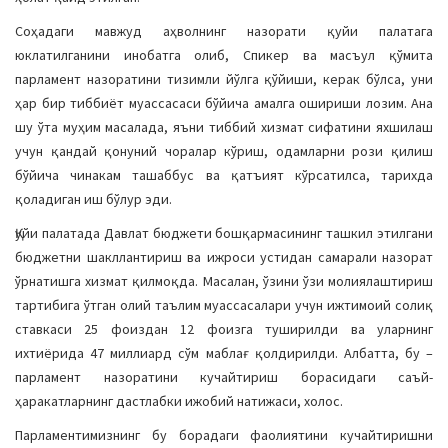
Соҳадаги мавжуд аҳволнинг назорати қуйи палатага
юклатилганини инобатга олиб, Спикер ва масъул қўмита
парламент назоратини тизимли йўлга қўйиши, керак бўлса, уни
ҳар бир тиббиёт муассасаси бўйича амалга ошириши лозим. Ана
шу ўта муҳим масалада, яъни тиббий хизмат сифатини яхшилаш
учун қандай қонуний чоралар кўриш, одамларни рози қилиш
бўйича чинакам ташаббус ва қатъият кўрсатилса, тарихда
қоладиган иш бўлур эди.
Қуйи палатада Давлат бюджети бошқармасининг ташкил этилгани
бюджетни шакллантириш ва ижроси устидан самарали назорат
ўрнатишга хизмат қилмоқда. Масалан, ўзини ўзи молиялаштириш
тартибига ўтган олий таълим муассасалари учун ижтимоий солиқ
ставкаси 25 фоиздан 12 фоизга туширилди ва уларнинг
ихтиёрида 47 миллиард сўм маблағ қолдирилди. Албатта, бу –
парламент назоратини кучайтириш борасидаги саъй-
ҳаракатларнинг дастлабки ижобий натижаси, холос.
Парламентимизнинг бу борадаги фаолиятини кучайтиришни