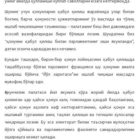
унинг амалда қўлланиши кўплаб саволларни юзага келтирмоқда.
Шунинг учун қонунларни қабул қилиш жараёнида улар билан
боғлиқ барча қонуности ҳужжатларининг ўз вақтида ва тўлиқ
ишлаб чиқилишини таъминлаш – палатанинг беш йил давомидаги
асосий вазифаларидан бири бўлиши лозим. Шундагина биз
“қонунни қабул қилиш билан парламентнинг иши якунланди”,
деган эскича қарашдан воз кечамиз.
Бундан ташқари, бирон-бир қонун лойиҳасини қабул қилишда
ташаббускор бўлган парламент фракцияси шу қонунни амалга
ошириш бўйича “Йўл харитаси”ни ишлаб чиқиши мақсадга
мувофиқ бўлар эди.
Қонунчилик палатаси йил якунига кўра жорий йилда қабул
қилинган ҳар қайси қонун халқ томонидан қандай баҳолангани,
қайси қонун аҳолига наф келтираётганини, қайси қонун эса
ишламай турганини аниқ таҳлил қилиши ва тегишли хулосалар
чиқариши лозим. Бу эса электорат билан таъсирчан мулоқотни
йўлга қўйишга ва парламентимиз фаолияти самарадорлигини
оширишга хизмат қилади.