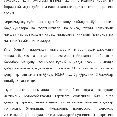
соҳасида ишни бутунлай янгича ташкил этишимиз керак. Бу
борада айниқса қуйидаги масалаларга алоҳида эътибор қаратиш
лозим.
Биринчидан, қуйи палата ҳар бир қонун лойиҳаси бўйича холис
баҳс-мунозара ва тортишувлар маконига, турли ижтимоий
манфаатлар ўртасидаги кураш майдонига, чинакам “демократия
мактаби”га айланиши зарур.
Ўтган беш йил давомида палата фаолияти сезиларли даражада
жонланиб, 540 та қонун ёки 2010-2014 йилларга нисбатан 2
баробар кўп қонун лойиҳаси кўриб чиқилди. Агар 2015 йилда
қабул қилинган қонунларнинг бор-йўғи 11 тасини яхлит ва янги
қонунлар ташкил этган бўлса, 2019 йилда бу кўрсаткич 3 баробар
ошиб, 35 тага етди.
Шуни алоҳида таъкидлаш керакки, бир соҳага тааллуқли
ижтимоий муносабатларни тартибга соладиган бир нечта
қонунлар ўрнига, ягона кодекс қабул қилиш амалиёти қарор
топмоқда. Жумладан, Фуқаролик процессуал кодекси,
Иқтисодий процессуал кодекс, Маъмурий суд ишларини юритиш