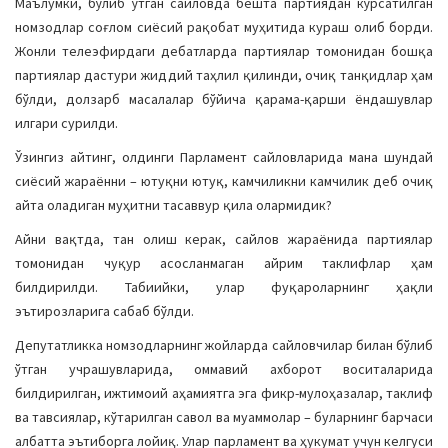
Маълумки, бўлиб ўтган сайловда бешта партиядан кўрсатилган
номзодлар соғлом сиёсий рақобат муҳитида кураш олиб борди.
Жонли телеэфирдаги дебатларда партиялар томонидан бошқа
партиялар дастури жиддий таҳлил қилинди, очиқ танқидлар ҳам
бўлди, долзарб масалалар бўйича қарама-қарши ёндашувлар
илгари сурилди.
Ўзингиз айтинг, олдинги Парламент сайловларида мана шундай
сиёсий жараённи – ютуқни ютуқ, камчиликни камчилик деб очиқ
айта оладиган муҳитни тасаввур қила олармидик?
Айни вақтда, тан олиш керак, сайлов жараёнида партиялар
томонидан чуқур асосланмаган айрим таклифлар ҳам
билдирилди. Табиийки, улар фуқароларнинг ҳақли
эътирозларига сабаб бўлди.
Депутатликка номзодларнинг жойларда сайловчилар билан бўлиб
ўтган учрашувларида, оммавий ахборот воситаларида
билдирилган, ижтимоий аҳамиятга эга фикр-мулоҳазалар, таклиф
ва тавсиялар, кўтарилган савол ва муаммолар – буларнинг барчаси
албатта эътиборга лойиқ. Улар парламент ва ҳукумат учун келгуси