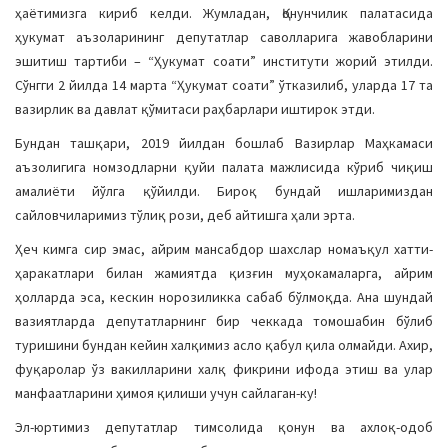
ҳаётимизга кириб келди. Жумладан, Қонунчилик палатасида
ҳукумат аъзоларининг депутатлар саволларига жавобларини
эшитиш тартиби – “Ҳукумат соати” институти жорий этилди.
Сўнгги 2 йилда 14 марта “Ҳукумат соати” ўтказилиб, уларда 17 та
вазирлик ва давлат қўмитаси раҳбарлари иштирок этди.
Бундан ташқари, 2019 йилдан бошлаб Вазирлар Маҳкамаси
аъзолигига номзодларни қуйи палата мажлисида кўриб чиқиш
амалиёти йўлга қўйилди. Бироқ бундай ишларимиздан
сайловчиларимиз тўлиқ рози, деб айтишга ҳали эрта.
Ҳеч кимга сир эмас, айрим мансабдор шахслар номаъқул хатти-
ҳаракатлари билан жамиятда қизғин муҳокамаларга, айрим
ҳолларда эса, кескин норозиликка сабаб бўлмоқда. Ана шундай
вазиятларда депутатларнинг бир чеккада томошабин бўлиб
туришини бундан кейин халқимиз асло қабул қила олмайди. Ахир,
фуқаролар ўз вакилларини халқ фикрини ифода этиш ва улар
манфаатларини ҳимоя қилиши учун сайлаган-ку!
Эл-юртимиз депутатлар тимсолида қонун ва ахлоқ-одоб