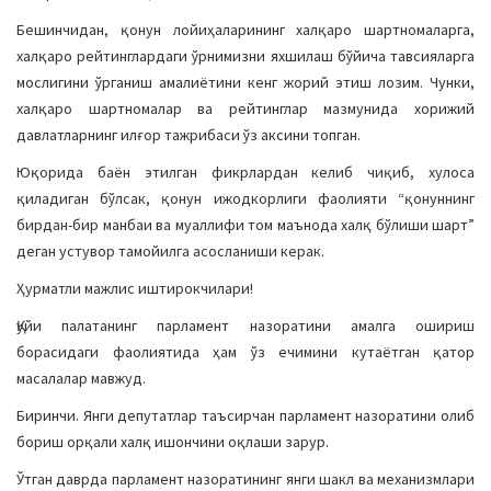
Бешинчидан, қонун лойиҳаларининг халқаро шартномаларга,
халқаро рейтинглардаги ўрнимизни яхшилаш бўйича тавсияларга
мослигини ўрганиш амалиётини кенг жорий этиш лозим. Чунки,
халқаро шартномалар ва рейтинглар мазмунида хорижий
давлатларнинг илғор тажрибаси ўз аксини топган.
Юқорида баён этилган фикрлардан келиб чиқиб, хулоса
қиладиган бўлсак, қонун ижодкорлиги фаолияти “қонуннинг
бирдан-бир манбаи ва муаллифи том маънода халқ бўлиши шарт”
деган устувор тамойилга асосланиши керак.
Ҳурматли мажлис иштирокчилари!
Қуйи палатанинг парламент назоратини амалга ошириш
борасидаги фаолиятида ҳам ўз ечимини кутаётган қатор
масалалар мавжуд.
Биринчи. Янги депутатлар таъсирчан парламент назоратини олиб
бориш орқали халқ ишончини оқлаши зарур.
Ўтган даврда парламент назоратининг янги шакл ва механизмлари