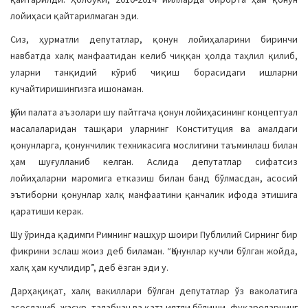
лойиҳаси қайтарилмаган эди.
Сиз, ҳурматли депутатлар, қонун лойиҳаларини биринчи
навбатда халқ манфаатидан келиб чиққан ҳолда таҳлил қилиб,
уларни танқидий кўриб чиқиш борасидаги ишларни
кучайтиришингизга ишонаман.
Қуйи палата аъзолари шу пайтгача қонун лойиҳасининг концептуал
масалаларидан ташқари уларнинг Конституция ва амалдаги
қонунларга, қонунчилик техникасига мослигини таъминлаш билан
ҳам шуғулланиб келган. Аслида депутатлар сифатсиз
лойиҳаларни маромига етказиш билан банд бўлмасдан, асосий
эътиборни қонунлар халқ манфаатини қанчалик ифода этишига
қаратиши керак.
Шу ўринда қадимги Римнинг машҳур шоири Публилий Сирнинг бир
фикрини эслаш жоиз деб биламан. “Қонунлар кучли бўлган жойда,
халқ ҳам кучлидир”, деб ёзган эди у.
Дарҳақиқат, халқ вакиллари бўлган депутатлар ўз ваколатига
асосланиб, жасур, талабчан ва қатъиятли бўлиши, фуқароларнинг