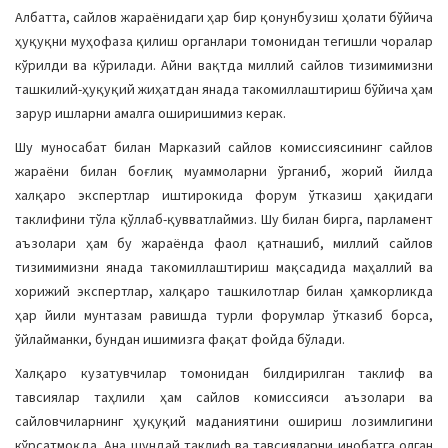
Албатта, сайлов жараёнидаги ҳар бир қонунбузиш ҳолати бўйича
ҳуқуқни муҳофаза қилиш органлари томонидан тегишли чоралар
кўрилди ва кўрилади. Айни вақтда миллий сайлов тизимимизни
ташкилий-ҳуқуқий жиҳатдан янада такомиллаштириш бўйича ҳам
зарур ишларни амалга оширишимиз керак.
Шу муносабат билан Марказий сайлов комиссиясининг сайлов
жараёни билан боғлиқ муаммоларни ўрганиб, жорий йилда
халқаро экспертлар иштирокида форум ўтказиш ҳақидаги
таклифини тўла қўллаб-қувватлаймиз. Шу билан бирга, парламент
аъзолари ҳам бу жараёнда фаол қатнашиб, миллий сайлов
тизимимизни янада такомиллаштириш мақсадида маҳаллий ва
хорижий экспертлар, халқаро ташкилотлар билан ҳамкорликда
ҳар йили мунтазам равишда турли форумлар ўтказиб борса,
ўйлайманки, бундан ишимизга фақат фойда бўлади.
Халқаро кузатувчилар томонидан билдирилган таклиф ва
тавсиялар таҳлили ҳам сайлов комиссияси аъзолари ва
сайловчиларнинг ҳуқуқий маданиятини ошириш лозимлигини
кўрсатмоқда. Ана шундай таклиф ва тавсияларни инобатга олган