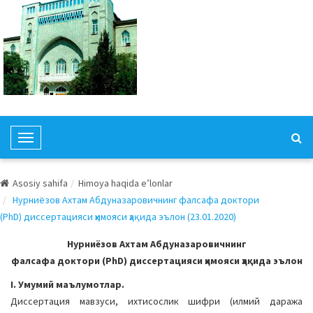
T
o
g
Asosiy sahifa
Himoya haqida e’lonlar
g
Нурниёзов Ахтам Абдуназаровичнинг фалсафа доктори
l
(PhD) диссертацияси ҳимояси ҳақида эълон (23.01.2020)
e
N
Нурниёзов Ахтам Абдуназаровичнинг
a
фалсафа доктори (PhD) диссертацияси ҳимояси ҳақида эълон
v
I. Умумий маълумотлар.
i
Диссертация мавзуси, ихтисослик шифри (илмий даража
g