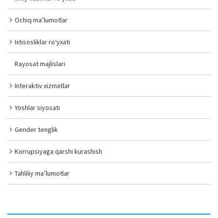
Ochiq ma’lumotlar
Ixtisosliklar ro‘yxati
Rayosat majlislari
Interaktiv xizmatlar
Yoshlar siyosati
Gender tenglik
Korrupsiyaga qarshi kurashish
Tahliliy ma’lumotlar