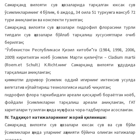
Самарқанд вилояти сув ҳавзаларида тарқалган юксак сув
ўсимликларининг 4 бўлим, 6 аждод, 34 оила 51 туркумга мансуб 72
тури аниқланган ва конспекти тузилган;
Самарқанд вилояти сув ҳавзалари гидрофил флорасини турли
типдаги сув ҳавзалари бўйлаб тарқалиш хусусиятлари очиб
берилган;
“Ўзбекистон Республикаси Қизил китоби”га (1984, 1998, 2006,
2009) киритилган ноёб ўсимлик Марти қиличўти – Cladium martii
(Roem.et Schult.) K.Richt.нинг Самарқанд вилояти ҳудудида
тарқалиши аниқланган;
қимматли доривор ўсимлик оддий игирнинг интенсив усулда
вегетатив кўпайтириш технологияси ишлаб чиқилган;
гидрофил флора таркибидаги ареали қисқариб бораётган ноёб,
фойдали ўсимликларни тарқалиш ареали аниқланган, ГАТ
хариталари тузилган ҳамда муҳофаза чора-тадбирлари асосланган.
IV. Тадқиқот натижаларининг жорий қилиниши:
Самарқанд вилояти сув ҳавзалари юксак сув ва сув бўйи
ўсимликлари ҳамда уларнинг аҳамияти бўйича олинган натижалар
асосида: