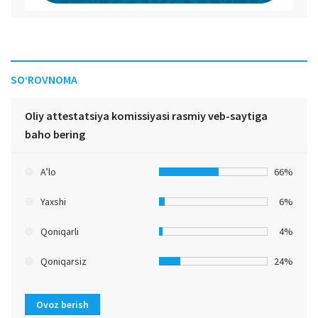
SO‘ROVNOMA
Oliy attestatsiya komissiyasi rasmiy veb-saytiga
baho bering
A’lo
66%
Yaxshi
6%
Qoniqarli
4%
Qoniqarsiz
24%
Ovoz berish