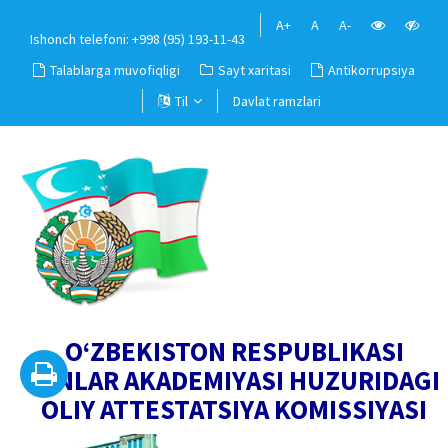
A+
A
A-
Ishonch telefoni: +998 (95) 193-11-43
Talablarga muvofiqligi
Sayt xaritasi
Antikorrupsiya
Til
Davlat ramzlari
O‘ZBEKISTON RESPUBLIKASI
FANLAR AKADEMIYASI HUZURIDAGI
OLIY ATTESTATSIYA KOMISSIYASI