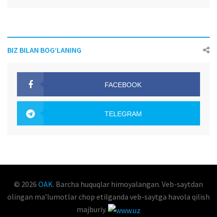
BIZ BILAN BOG‘LANING
FACEBOOK
OAK.UZ
TELEGRAM
OAK.UZ
© 2026
OAK
. Barcha huquqlar himoyalangan. Veb-saytdan
olingan maʼlumotlar chop etilganda veb-saytga havola qilish
majburiy.