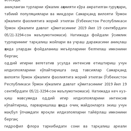
аниқланган турларни хўжалик аҳамияти кўра ажратилган гуруҳлари,
табиий популяциялари ва миқдори Самарқанд вилояти Ўрмон
хўжалиги фаолиятига жорий этилган (Ўзбекистон Республикаси
Ўрмон хўжалиги давлат қўмитасининг 2019 йил 19 сентябрдаги
05/21-3294-сон маълумотномаси). Натижада фойдали ўсимлик
турларининг тарқалиш жойлари ва учраш даражасини аниқлаш
ҳамда улардан фойдаланиш меъёрларини белгилаш имконини
берган;
оддий игирни вегетатив усулда интенсив етиштириш учун
илдизпояларини кўпайтиришга оид тавсиялар Самарқанд
вилояти Ўрмон хўжалиги фаолиятига жорий этилган (Ўзбекистон
Республикаси Ўрмон хўжалиги давлат қўмитасининг 2019 йил 19
сентябрдаги 05/21-3294-сон маълумотномаси). Натижада кеч куз-
қиш мавсумида оддий игир илдизпояларини интенсив
кўпайтириш, парваришлаш ҳамда очиқ майдонларга экиш учун
мақбул ўлчамдаги яроқли илдизпояларни тайёрлаш имконини
берган;
гидрофил флора таркибидаги сони ва тарқалиш ареали