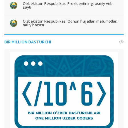
O‘zbekiston Respublikasi Prezidentining rasmiy veb
sayti
O‘zbekiston Respublikasi Qonun hujjatlari ma’lumotlari
milliy bazasi
BIR MILLION DASTURCHI