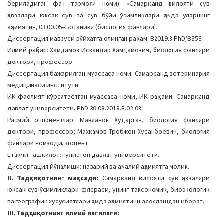
бериладиган фан тармоғи номи): «Самарқанд вилояти сув
a
ҳавзалари юксак сув ва сув бўйи ўсимликлари ҳамда уларнинг
t
аҳамияти», 03.00.05–Ботаника (биология фанлари).
i
Диссертация мавзуси рўйхатга олинган рақам: B2019.3.PhD/B359.
o
Илмий раҳбар: Хамдамов Искандар Хамдамович, биология фанлари
n
доктори, профессор.
Диссертация бажарилган муассаса номи: Самарқанд ветеринария
медицинаси институти.
ИК фаолият кўрсатаётган муассаса номи, ИК рақами: Самарқанд
давлат университети, PhD.30.08.2018.B.02.08.
Расмий оппонентлар: Мавланов Хударган, биология фанлари
доктори, профессор; Махкамов Тробжон Хусанбоевич, биология
фанлари номзоди, доцент.
Етакчи ташкилот: Гулистон давлат университети.
Диссертация йўналиши: назарий ва амалий аҳамиятга молик.
II. Тадқиқотнинг мақсади:
Самарқанд вилояти сув ҳавзалари
юксак сув ўсимликлари флораси, унинг таксономик, биоэкологик
ва географик хусусиятлари ҳамда аҳамиятини асослашдан иборат.
III. Тадқиқотнинг илмий янгилиги: