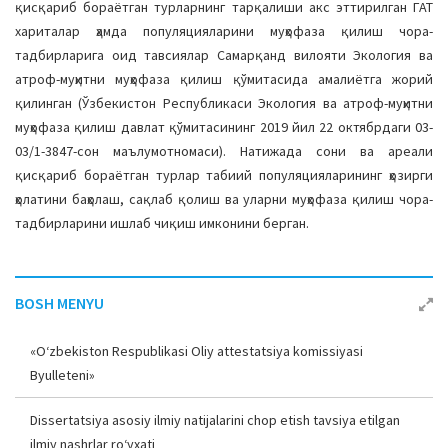
қисқариб бораётган турларнинг тарқалиши акс эттирилган ГАТ
хариталар ҳамда популяцияларини муҳофаза қилиш чора-
тадбирларига оид тавсиялар Самарқанд вилояти Экология ва
атроф-муҳитни муҳофаза қилиш қўмитасида амалиётга жорий
қилинган (Ўзбекистон Республикаси Экология ва атроф-муҳитни
муҳофаза қилиш давлат қўмитасининг 2019 йил 22 октябрдаги 03-
03/1-3847-сон маълумотномаси). Натижада сони ва ареали
қисқариб бораётган турлар табиий популяцияларининг ҳозирги
ҳолатини баҳолаш, сақлаб қолиш ва уларни муҳофаза қилиш чора-
тадбирларини ишлаб чиқиш имконини берган.
BOSH MENYU
«O‘zbekiston Respublikasi Oliy attestatsiya komissiyasi
Byulleteni»
Dissertatsiya asosiy ilmiy natijalarini chop etish tavsiya etilgan
ilmiy nashrlar ro‘yxati