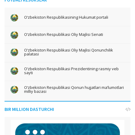
O‘zbekiston Respublikasining Hukumat portali
O‘zbekiston Respublikasi Oliy Majlisi Senati
O‘zbekiston Respublikasi Oliy Majlisi Qonunchilik
palatasi
O‘zbekiston Respublikasi Prezidentining rasmiy veb
sayti
O‘zbekiston Respublikasi Qonun hujjatlari ma’lumotlari
milliy bazasi
BIR MILLION DASTURCHI