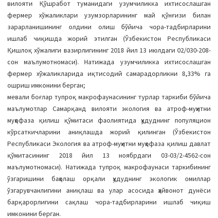
вилояти Қўшработ туманидаги узумчиликка ихтисослашган
фермер хўжаликлари узумзорларининг май қўнғизи билан
зарарланишининг олдини олиш бўйича чора-тадбирларини
ишлаб чиқишда жорий этилган (Ўзбекистон Республикаси
Қишлоқ хўжалиги вазирлигининг 2018 йил 13 июлдаги 02/030-208-
сон маълумотномаси). Натижада узумчиликка ихтисослашган
фермер хўжаликларида иқтисодий самарадорликни 8,33% га
ошриш имконини берган;
мевали боғлар тупроқ макрофаунасининг турлар таркиби бўйича
маълумотлар Самарқанд вилояти экология ва атроф-муҳитни
муҳофаза қилиш қўмитаси фаолиятида ҳудуднинг популяцион
кўрсаткичларини аниқлашда жорий қилинган (Ўзбекистон
Республикаси Экология ва атроф-муҳитни муҳофаза қилиш давлат
қўмитасининг 2018 йил 13 ноябрдаги 03-03/2-4562-сон
маълумотномаси). Натижада тупроқ макрофаунаси таркибининг
ўзгаришини баҳолаш орқали ҳудуднинг экологик омиллар
ўзгарувчанлигини аниқлаш ва улар асосида ҳайвонот дунёси
барқарорлигини сақлаш чора-тадбирларини ишлаб чиқиш
имконини берган.