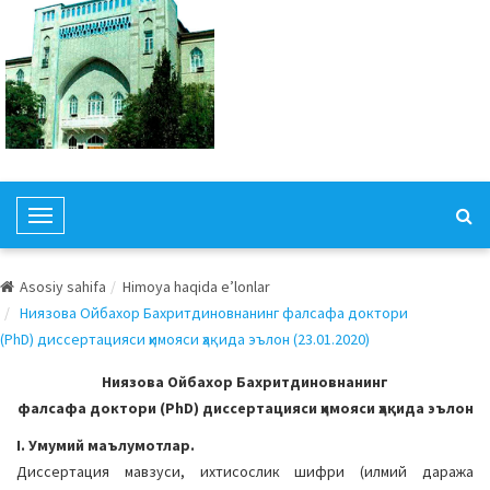
T
o
g
Asosiy sahifa
Himoya haqida e’lonlar
g
Ниязова Ойбахор Бахритдиновнанинг фалсафа доктори
l
(PhD) диссертацияси ҳимояси ҳақида эълон (23.01.2020)
e
N
Ниязова Ойбахор Бахритдиновнанинг
a
фалсафа доктори (PhD) диссертацияси ҳимояси ҳақида эълон
v
I. Умумий маълумотлар.
i
Диссертация мавзуси, ихтисослик шифри (илмий даража
g