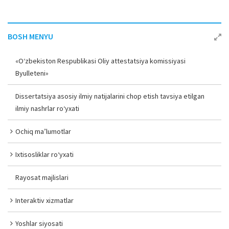
BOSH MENYU
«O‘zbekiston Respublikasi Oliy attestatsiya komissiyasi
Byulleteni»
Dissertatsiya asosiy ilmiy natijalarini chop etish tavsiya etilgan
ilmiy nashrlar ro‘yxati
Ochiq ma’lumotlar
Ixtisosliklar ro‘yxati
Rayosat majlislari
Interaktiv xizmatlar
Yoshlar siyosati