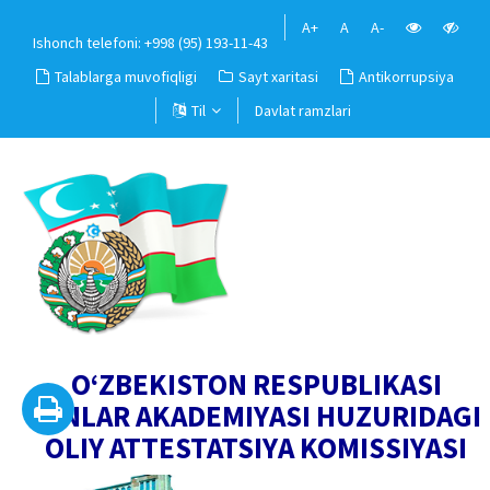
A+
A
A-
Ishonch telefoni: +998 (95) 193-11-43
Talablarga muvofiqligi
Sayt xaritasi
Antikorrupsiya
Til
Davlat ramzlari
O‘ZBEKISTON RESPUBLIKASI
FANLAR AKADEMIYASI HUZURIDAGI
OLIY ATTESTATSIYA KOMISSIYASI