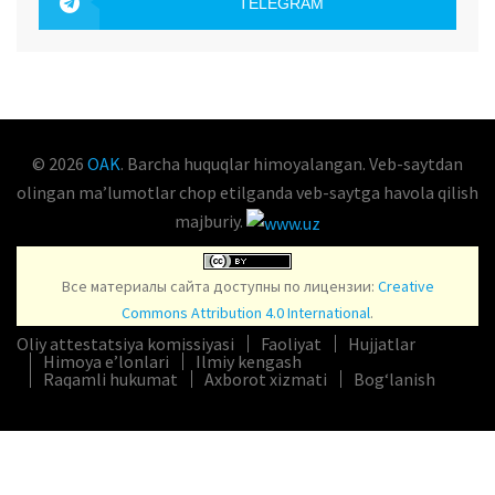
TELEGRAM
OAK.UZ
© 2026
OAK
. Barcha huquqlar himoyalangan. Veb-saytdan
olingan maʼlumotlar chop etilganda veb-saytga havola qilish
majburiy.
Все материалы сайта доступны по лицензии:
Creative
Commons Attribution 4.0 International
.
Oliy attestatsiya komissiyasi
Faoliyat
Hujjatlar
Himoya e’lonlari
Ilmiy kengash
Raqamli hukumat
Axborot xizmati
Bog‘lanish