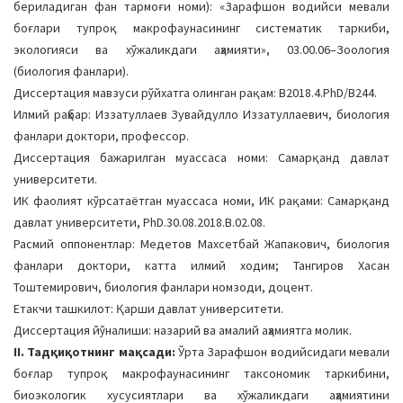
бериладиган фан тармоғи номи): «Зарафшон водийси мевали
a
боғлари тупроқ макрофаунасининг систематик таркиби,
t
экологияси ва хўжаликдаги аҳамияти», 03.00.06–Зоология
i
(биология фанлари).
o
Диссертация мавзуси рўйхатга олинган рақам: В2018.4.РhD/В244.
n
Илмий раҳбар: Иззатуллаев Зувайдулло Иззатуллаевич, биология
фанлари доктори, профессор.
Диссертация бажарилган муассаса номи: Самарқанд давлат
университети.
ИК фаолият кўрсатаётган муассаса номи, ИК рақами: Самарқанд
давлат университети, PhD.30.08.2018.B.02.08.
Расмий оппонентлар: Медетов Махсетбай Жапакович, биология
фанлари доктори, катта илмий ходим; Тангиров Хасан
Тоштемирович, биология фанлари номзоди, доцент.
Етакчи ташкилот: Қарши давлат университети.
Диссертация йўналиши: назарий ва амалий аҳамиятга молик.
II. Тадқиқотнинг мақсади:
Ўрта Зарафшон водийсидаги мевали
боғлар тупроқ макрофаунасининг таксономик таркибини,
биоэкологик хусусиятлари ва хўжаликдаги аҳамиятини