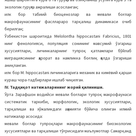
экологик гуруҳга ажралиши асосланган;
илк бор табиий биоценозлар ва мевали боғлар
макрофаунасининг фасллараро тарқалиш динамикаси очиб
берилган;
Ўзбекистон шароитида Melolontha hippocastani Fabricius, 1801
нинг фенологияси, популяция сонининг мавсумий ўзгариш
хусусиятлари, личинкаларнинг тупроқ қатламлари бўйлаб
миграциясининг ҳарорат ва намликка боғлиқ ҳолда ўзгариши
аниқланган.
илк бор M. hippocastani личинкаларига механик ва кимёвий қарши
кураш чора-тадбирлари ишлаб чиқилган.
IV. Тадқиқот натижаларининг жорий қилиниши.
Ўрта Зарафшон водийси мевали боғлари тупроқ макрофаунаси
систематик таркиби, морфологик, экологик хусусиятлари,
тарқалиши ва хўжаликдаги аҳамияти бўйича олинган илмий
натижалар асосида:
мевали боғлар тупроқлари макрофаунасининг биоэкологик
хусусиятлари ва тарқалиши тўғрисидаги маълумотлар Самарқанд