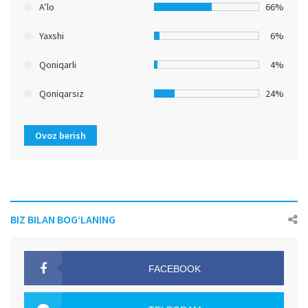
A’lo
66%
Yaxshi
6%
Qoniqarli
4%
Qoniqarsiz
24%
Ovoz berish
BIZ BILAN BOG‘LANING
FACEBOOK
OAK.UZ