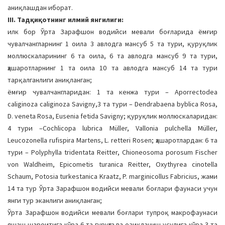
аниқлашдан иборат.
III. Тадқиқотнинг илмий янгилиги:
илк бор Ўрта Зарафшон водийси мевали боғларида ёмғир
чувалчангларнинг 1 оила 3 авлодга мансуб 5 та тури, қуруқлик
моллюскаларининг 6 та оила, 6 та авлодга мансуб 9 та тури,
ҳашаротларнинг 1 та оила 10 та авлодга мансуб 14 та тури
тарқалганлиги аниқланган;
ёмғир чувалчангларидан: 1 та кенжа тури – Aporrectodea
caliginoza caliginoza Savigny,3 та тури – Dendrabaena byblica Rosa,
D. veneta Rosa, Eusenia fetida Savigny; қуруқлик моллюскаларидан:
4 тури –Cochlicopa lubrica Müller, Vallonia pulchella Müller,
Leucozonella rufispira Martens, L. retteri Rosen; ҳашаротлардан: 6 та
тури – Polyphylla tridentata Reitter, Сhioneosoma porosum Fischer
von Waldheim, Epicometis turanica Reitter, Oxythyrea cinotella
Schaum, Potosia turkestanica Kraatz, P. marginicollus Fabricius, жами
14 та тур Ўрта Зарафшон водийси мевали боғлари фаунаси учун
янги тур эканлиги аниқланган;
Ўрта Зарафшон водийси мевали боғлари тупроқ макрофаунаси
яшаш шароитига кўра 6 та гуруҳга ва озиқланиш усулига кўра 3 та