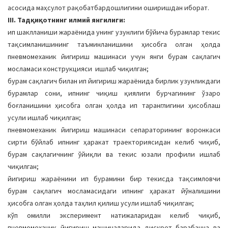
асосида маҳсулот рақобатбардошлигини оширишдан иборат.
III. Тадқиқотнинг илмий янгилиги:
ип шаклланиши жараёнида унинг узунлиги бўйича бурамлар текис
тақсимланишининг таъминланишини ҳисобга олган ҳолда
пневмомеханик йигириш машинаси учун янги бурам сақлагич
мосламаси конструкцияси ишлаб чиқилган;
бурам сақлагич билан ип йигириш жараёнида бирлик узунликдаги
бурамлар сони, ипнинг чиқиш қиялиги бурчагининг ўзаро
боғланишини ҳисобга олган ҳолда ип таранглигини ҳисоблаш
усули ишлаб чиқилган;
пневмомеханик йигириш машинаси сепараторининг воронкаси
сирти бўйлаб ипнинг ҳаракат траекториясидан келиб чиқиб,
бурам сақлагичнинг ўйиқли ва текис юзали профили ишлаб
чиқилган;
йигириш жараёнини ип бурамини бир текисда тақсимловчи
бурам сақлагич мосламасидаги ипнинг ҳаракат йўналишини
ҳисобга олган ҳолда таҳлил қилиш усули ишлаб чиқилган;
кўп омилли эксперимент натижаларидан келиб чиқиб,
пневмомеханик йигириш машиналарида дискрет барабанча ва