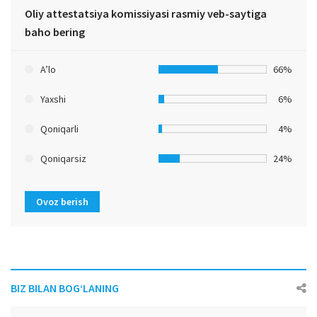
Oliy attestatsiya komissiyasi rasmiy veb-saytiga
baho bering
A’lo
66%
Yaxshi
6%
Qoniqarli
4%
Qoniqarsiz
24%
Ovoz berish
BIZ BILAN BOG‘LANING