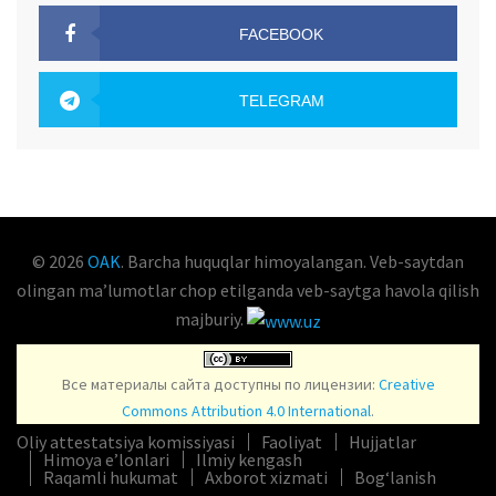
FACEBOOK
OAK.UZ
TELEGRAM
OAK.UZ
© 2026
OAK
. Barcha huquqlar himoyalangan. Veb-saytdan
olingan maʼlumotlar chop etilganda veb-saytga havola qilish
majburiy.
Все материалы сайта доступны по лицензии:
Creative
Commons Attribution 4.0 International
.
Oliy attestatsiya komissiyasi
Faoliyat
Hujjatlar
Himoya e’lonlari
Ilmiy kengash
Raqamli hukumat
Axborot xizmati
Bog‘lanish