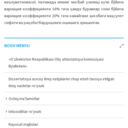
маълумотномаси). Натижада ипнинг нисбий узилиш кучи бўйича
вариация коэффициенти 16% гача ҳамда бурамлар сони бўйича
вариация коэффициенти 20% гача камайгани ҳисобига маҳсулот
сифати ва рақобатбардошлиги ошишига эришилган.
BOSH MENYU
«O‘zbekiston Respublikasi Oliy attestatsiya komissiyasi
Byulleteni»
Dissertatsiya asosiy ilmiy natijalarini chop etish tavsiya etilgan
ilmiy nashrlar ro‘yxati
Ochiq ma’lumotlar
Ixtisosliklar ro‘yxati
Rayosat majlislari