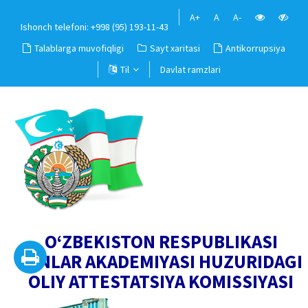
A+
A
A-
Ishonch telefoni: +998 (95) 193-11-43
Talablarga muvofiqligi
Sayt xaritasi
Antikorrupsiya
Til
Davlat ramzlari
O‘ZBEKISTON RESPUBLIKASI
FANLAR AKADEMIYASI HUZURIDAGI
OLIY ATTESTATSIYA KOMISSIYASI