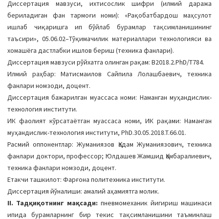
Диссертация мавзуси, ихтисослик шифри (илмий даража
a
бериладиган фан тармоғи номи): «Рақобатбардош маҳсулот
t
ишлаб чиқаришга ип бўйлаб бурамлар тақсимланишининг
i
таъсири», 05.06.02–Тўқимачилик материаллари технологияси ва
o
хомашёга дастлабки ишлов бериш (техника фанлари).
n
Диссертация мавзуси рўйхатга олинган рақам: B2018.2.PhD/T784.
Илмий раҳбар: Матисмаилов Сайпила Лолашбаевич, техника
фанлари номзоди, доцент.
Диссертация бажарилган муассаса номи: Наманган муҳандислик-
технология институти.
ИК фаолият кўрсатаётган муассаса номи, ИК рақами: Наманган
муҳандислик-технология институти, PhD.30.05.2018.T.66.01.
Расмий оппонентлар: Жуманиязов Қадам Жуманиязович, техника
фанлари доктори, профессор; Юлдашев Жамшид Қамбаралиевич,
техника фанлари номзоди, доцент.
Етакчи ташкилот: Фарғона политехника институти.
Диссертация йўналиши: амалий аҳамиятга молик.
II. Тадқиқотнинг мақсади:
пневмомеханик йигириш машинаси
ипида бурамларнинг бир текис тақсимланишини таъминлаш