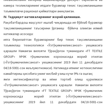
камера тезликларининг ипдаги бурамлар текис тақсимланишини
таъминловчи рационал қийматлари аниқланган.
IV. Тадқиқот натижаларининг жорий қилиниши.
Рақобатбардош маҳсулот ишлаб чиқаришда ип бўйлаб бурамлар
тақсимланишининг таъсирини ўрганиш бўйича олинган илмий
натижалар асосида:
ипга берилаётган бурамларнинг бир текис тақсимланишини
таъминлаш технологияси «Ўзтўқимачиликсаноат» уюшмасига
қарашли Наманган вилояти Тўрақўрғон туманидаги «FT TEXTILE
GROUP» МЧЖ тўқимачилик корхонасида жорий этилган
(«Ўзтўқимачиликсаноат» уюшмасининг 2019 йил 11 декабрдаги
04/18-5001-сон маълумотномаси). Натижада ипнинг нотекислигини
камайтириш ҳисобига унинг нисбий узиш кучи 9% га ошган;
янги интенсификатор ва ипни тортиб олиш қурилмаси
«Ўзтўқимачиликсаноат» уюшмасига қарашли Наманган вилояти
Тўрақўрғон туманидаги «FT TEXTILE GROUP» МЧЖ тўқимачилик
корхонасида жорий этилган («Ўзтўқимачиликсаноат»
уюшмасининг 2019 йил 11 декабрдаги 04/18-5001-сон