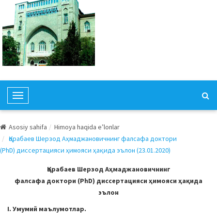
T
o
g
Asosiy sahifa
Himoya haqida e’lonlar
g
Қорабаев Шерзод Аҳмаджановичнинг фалсафа доктори
l
(PhD) диссертацияси ҳимояси ҳақида эълон (23.01.2020)
e
N
Қорабаев Шерзод Аҳмаджановичнинг
a
фалсафа доктори (PhD) диссертацияси ҳимояси ҳақида
v
эълон
i
I. Умумий маълумотлар.
g