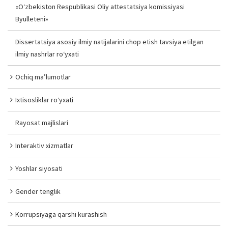
«O‘zbekiston Respublikasi Oliy attestatsiya komissiyasi
Byulleteni»
Dissertatsiya asosiy ilmiy natijalarini chop etish tavsiya etilgan
ilmiy nashrlar ro‘yxati
Ochiq ma’lumotlar
Ixtisosliklar ro‘yxati
Rayosat majlislari
Interaktiv xizmatlar
Yoshlar siyosati
Gender tenglik
Korrupsiyaga qarshi kurashish