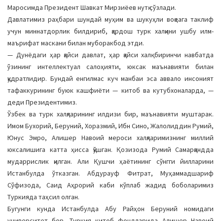
Маросимда Президент Шавкат Мирзиёев нутқ сўзлади.
Давлатимиз раҳбари шундай муҳим ва шукуҳли воқеага таклиф
учун миннатдорлик билдириб, қардош турк халқини ушбу илм-
маърифат маскани билан муборакбод этди.
— Дунёдаги ҳар қайси давлат, ҳар қайси халқ биринчи навбатда
ўзининг интеллектуал салоҳияти, юксак маънавияти билан
қудратлидир. Бундай енгилмас куч манбаи эса аввало инсоният
тафаккурининг буюк кашфиёти — китоб ва кутубхоналарда, —
деди Президентимиз.
Ўзбек ва турк халқларининг илдизи бир, маънавияти муштарак.
Имом Бухорий, Беруний, Хоразмий, Ибн Сино, Жалолиддин Румий,
Юнус Эмро, Алишер Навоий мероси халқларимизнинг миллий
юксалишига катта ҳисса қўшган. Қозизода Румий Самарқандда
мударрислик қилган. Али Қушчи ҳаётининг сўнгги йилларини
Истанбулда ўтказган. Абдурауф Фитрат, Муҳаммадшариф
Сўфизода, Саид Аҳрорий каби кўплаб жадид боболаримиз
Туркияда таҳсил олган.
Бугунги кунда Истанбулда Абу Райҳон Беруний номидаги
университет бор. Туркия китоб фондларида Алишер Навоий