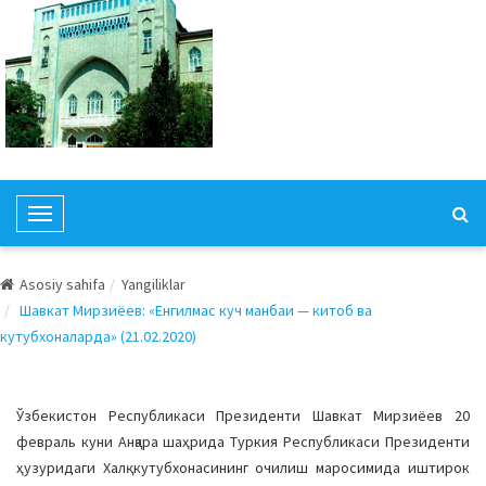
T
o
g
Asosiy sahifa
Yangiliklar
g
Шавкат Мирзиёев: «Енгилмас куч манбаи — китоб ва
l
кутубхоналарда» (21.02.2020)
e
N
a
Ўзбекистон Республикаси Президенти Шавкат Мирзиёев 20
v
февраль куни Анқара шаҳрида Туркия Республикаси Президенти
i
ҳузуридаги Халқ кутубхонасининг очилиш маросимида иштирок
g