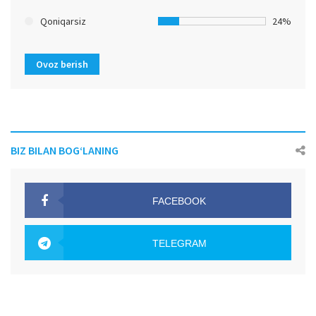
Qoniqarsiz
24%
Ovoz berish
BIZ BILAN BOG‘LANING
FACEBOOK
OAK.UZ
TELEGRAM
OAK.UZ