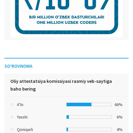
SO‘ROVNOMA
Oliy attestatsiya komissiyasi rasmiy veb-saytiga
baho bering
A’lo
66%
Yaxshi
6%
Qoniqarli
4%