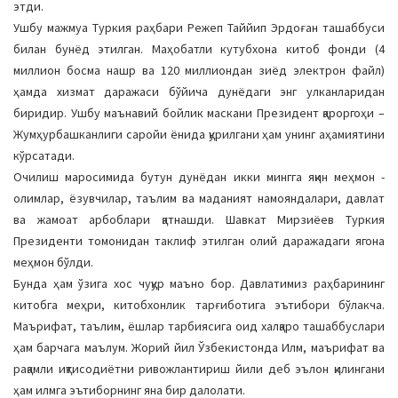
этди.
a
Ушбу мажмуа Туркия раҳбари Режеп Таййип Эрдоған ташаббуси
t
билан бунёд этилган. Маҳобатли кутубхона китоб фонди (4
i
миллион босма нашр ва 120 миллиондан зиёд электрон файл)
o
ҳамда хизмат даражаси бўйича дунёдаги энг улканларидан
n
биридир. Ушбу маънавий бойлик маскани Президент қароргоҳи –
Жумҳурбашканлиги саройи ёнида қурилгани ҳам унинг аҳамиятини
кўрсатади.
Очилиш маросимида бутун дунёдан икки мингга яқин меҳмон -
олимлар, ёзувчилар, таълим ва маданият намояндалари, давлат
ва жамоат арбоблари қатнашди. Шавкат Мирзиёев Туркия
Президенти томонидан таклиф этилган олий даражадаги ягона
меҳмон бўлди.
Бунда ҳам ўзига хос чуқур маъно бор. Давлатимиз раҳбарининг
китобга меҳри, китобхонлик тарғиботига эътибори бўлакча.
Маърифат, таълим, ёшлар тарбиясига оид халқаро ташаббуслари
ҳам барчага маълум. Жорий йил Ўзбекистонда Илм, маърифат ва
рақамли иқтисодиётни ривожлантириш йили деб эълон қилингани
ҳам илмга эътиборнинг яна бир далолати.