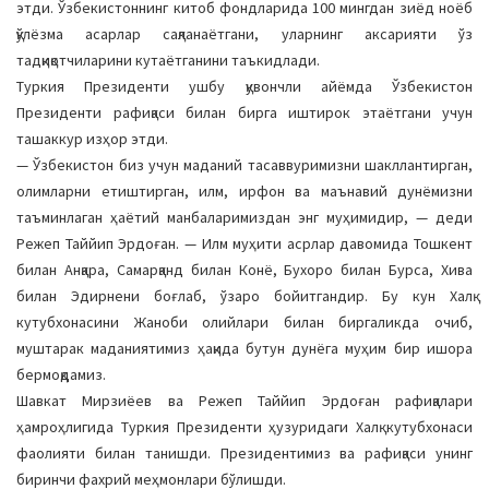
этди. Ўзбекистоннинг китоб фондларида 100 мингдан зиёд ноёб
қўлёзма асарлар сақланаётгани, уларнинг аксарияти ўз
тадқиқотчиларини кутаётганини таъкидлади.
Туркия Президенти ушбу қувончли айёмда Ўзбекистон
Президенти рафиқаси билан бирга иштирок этаётгани учун
ташаккур изҳор этди.
— Ўзбекистон биз учун маданий тасаввуримизни шакллантирган,
олимларни етиштирган, илм, ирфон ва маънавий дунёмизни
таъминлаган ҳаётий манбаларимиздан энг муҳимидир, — деди
Режеп Таййип Эрдоған. — Илм муҳити асрлар давомида Тошкент
билан Анқара, Самарқанд билан Конё, Бухоро билан Бурса, Хива
билан Эдирнени боғлаб, ўзаро бойитгандир. Бу кун Халқ
кутубхонасини Жаноби олийлари билан биргаликда очиб,
муштарак маданиятимиз ҳақида бутун дунёга муҳим бир ишора
бермоқдамиз.
Шавкат Мирзиёев ва Режеп Таййип Эрдоған рафиқалари
ҳамроҳлигида Туркия Президенти ҳузуридаги Халқ кутубхонаси
фаолияти билан танишди. Президентимиз ва рафиқаси унинг
биринчи фахрий меҳмонлари бўлишди.