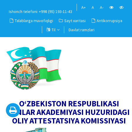
A+
A
A-
Ishonch telefoni: +998 (95) 193-11-43
Talablarga muvofiqligi
Sayt xaritasi
Antikorrupsiya
Til
Davlat ramzlari
O‘ZBEKISTON RESPUBLIKASI
FANLAR AKADEMIYASI HUZURIDAGI
OLIY ATTESTATSIYA KOMISSIYASI