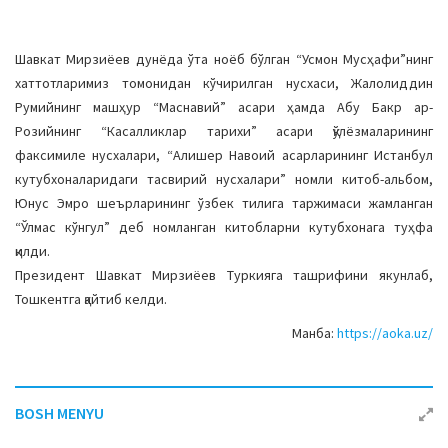
Шавкат Мирзиёев дунёда ўта ноёб бўлган “Усмон Мусҳафи”нинг
хаттотларимиз томонидан кўчирилган нусхаси, Жалолиддин
Румийнинг машҳур “Маснавий” асари ҳамда Абу Бакр ар-
Розийнинг “Касалликлар тарихи” асари қўлёзмаларининг
факсимиле нусхалари, “Алишер Навоий асарларининг Истанбул
кутубхоналаридаги тасвирий нусхалари” номли китоб-альбом,
Юнус Эмро шеърларининг ўзбек тилига таржимаси жамланган
“Ўлмас кўнгул” деб номланган китобларни кутубхонага туҳфа
қилди.
Президент Шавкат Мирзиёев Туркияга ташрифини якунлаб,
Тошкентга қайтиб келди.
Манба:
https://aoka.uz/
BOSH MENYU