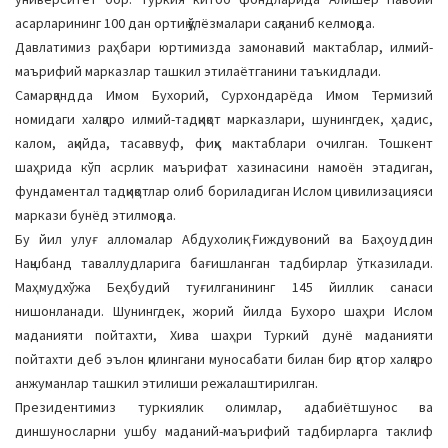
асарларининг 100 дан ортиқ қўлёзмалари сақланиб келмоқда.
Давлатимиз раҳбари юртимизда замонавий мактаблар, илмий-
маърифий марказлар ташкил этилаётганини таъкидлади.
Самарқандда Имом Бухорий, Сурхондарёда Имом Термизий
номидаги халқаро илмий-тадқиқот марказлари, шунингдек, ҳадис,
калом, ақийда, тасаввуф, фиқҳ мактаблари очилган. Тошкент
шаҳрида кўп асрлик маърифат хазинасини намоён этадиган,
фундаментал тадқиқотлар олиб бориладиган Ислом цивилизацияси
маркази бунёд этилмоқда.
Бу йил улуғ алломалар Абдухолиқ Ғиждувоний ва Баҳоуддин
Нақшбанд таваллудларига бағишланган тадбирлар ўтказилади.
Маҳмудхўжа Беҳбудий туғилганининг 145 йиллик санаси
нишонланади. Шунингдек, жорий йилда Бухоро шаҳри Ислом
маданияти пойтахти, Хива шаҳри Туркий дунё маданияти
пойтахти деб эълон қилингани муносабати билан бир қатор халқаро
анжуманлар ташкил этилиши режалаштирилган.
Президентимиз туркиялик олимлар, адабиётшунос ва
диншуносларни ушбу маданий-маърифий тадбирларга таклиф