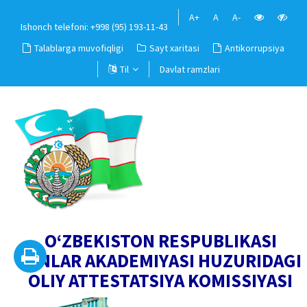
A+
A
A-
Ishonch telefoni: +998 (95) 193-11-43
Talablarga muvofiqligi
Sayt xaritasi
Antikorrupsiya
Til
Davlat ramzlari
O‘ZBEKISTON RESPUBLIKASI
FANLAR AKADEMIYASI HUZURIDAGI
OLIY ATTESTATSIYA KOMISSIYASI