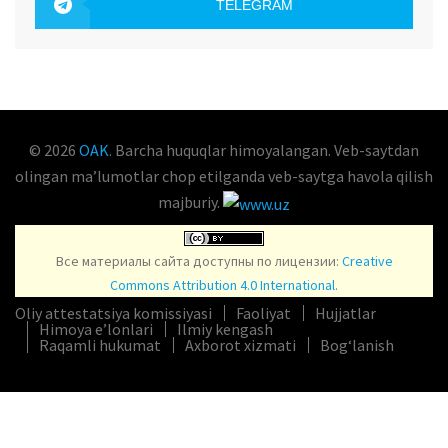
TELEGRAM
OAK.UZ
© 2026
OAK
. Barcha huquqlar himoyalangan. Veb-saytdan
olingan maʼlumotlar chop etilganda veb-saytga havola qilish
majburiy.
Все материалы сайта доступны по лицензии:
Creative
Commons Attribution 4.0 International
.
Oliy attestatsiya komissiyasi
Faoliyat
Hujjatlar
Himoya e’lonlari
Ilmiy kengash
Raqamli hukumat
Axborot xizmati
Bog‘lanish