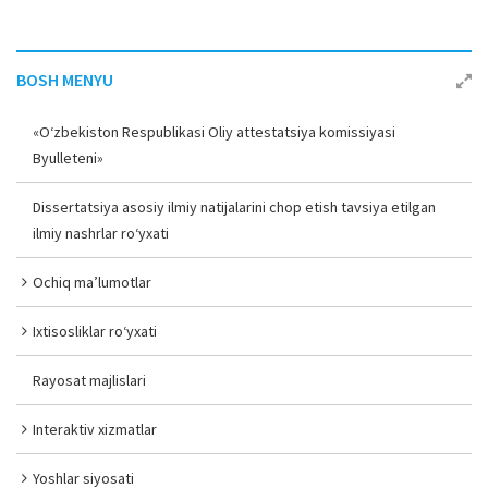
BOSH MENYU
«O‘zbekiston Respublikasi Oliy attestatsiya komissiyasi
Byulleteni»
Dissertatsiya asosiy ilmiy natijalarini chop etish tavsiya etilgan
ilmiy nashrlar ro‘yxati
Ochiq ma’lumotlar
Ixtisosliklar ro‘yxati
Rayosat majlislari
Interaktiv xizmatlar
Yoshlar siyosati