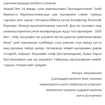
шакллантиришда инобатга олинган.
Жорий йил 24 январь куни мамлакатимиз Президентининг Олий
Мажлисга Мурожаатномасида ҳам ёшларнинг соғлом турмуш
тарзини кенг қарор топтириш бўйича қатор вазифалар белгилаб
берилди. Мазкур мурожаатномани эшитиб, фан ва таълимга оид
режалаштирилган улкан вазифалардан жуда таъсирландим. “2020
йил – Илм, маърифат ва рақамли иқтисодиётни ривожлантириш
йили” деб номланиши қалбимда соҳа ривожи учун янада катта
мақсадларни пайдо қилди. Келажакда илмий ишларимни давом
эттириб, нафақат бошланғич синф ўқитувчиларини, балки барча
ўқитувчиларни ҳам шу жараёнга тайёрлаш масалаларини илмий
тадқиқ этишни ният қилдим.
Нигора Кенжабоева
Сурхондарё вилояти Халқ таълими
ходимларини қайта тайёрлаш ва уларнинг
малакасини ошириш ҳудудий маркази
катта ўқитувчиси