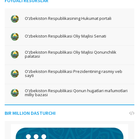
FOYDALI RESURSLAR
O‘zbekiston Respublikasining Hukumat portali
O‘zbekiston Respublikasi Oliy Majlisi Senati
O‘zbekiston Respublikasi Oliy Majlisi Qonunchilik
palatasi
O‘zbekiston Respublikasi Prezidentining rasmiy veb
sayti
O‘zbekiston Respublikasi Qonun hujjatlari ma’lumotlari
milliy bazasi
BIR MILLION DASTURCHI