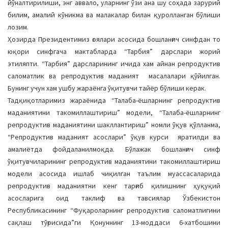
йўналтирилиши, энг аввало, уларнинг ўзи ана шу соҳада зарурий
билим, амалий кўникма ва малакалар билан қуролланган бўлиши
лозим.
Ҳозирда Президентимиз ғоялари асосида бошланғич синфдан то
юқори синфгача мактабларда “Тарбия” дарслари жорий
этиляпти. “Тарбия” дарсларининг ичида хам айнан репродуктив
саломатлик ва репродуктив маданият масалалари қўйилган.
Бунинг учун хам ушбу жараёнга ўқитувчи тайёр бўлиши керак.
Тадқиқотларимиз жараёнида “Талаба-ёшларнинг репродуктив
маданиятини такомиллаштириш” модели, “Талаба-ёшларнинг
репродуктив маданиятини шакллантириш” номли ўқув қўлланма,
“Репродуктив маданият асослари” ўқув курси яратилди ва
амалиётда фойдаланилмоқда. Бўлажак бошланғич синф
ўқитувчиларининг репродуктив маданиятини такомиллаштириш
модели асосида ишлаб чиқилган таълим муассасаларида
репродуктив маданиятни кенг тарғиб қилишнинг ҳуқуқий
асосларига оид таклиф ва тавсиялар Ўзбекистон
Республикасининг “Фуқароларнинг репродуктив саломатлигини
сақлаш тўғрисида”ги Қонуннинг 13-моддаси 6-хатбошини