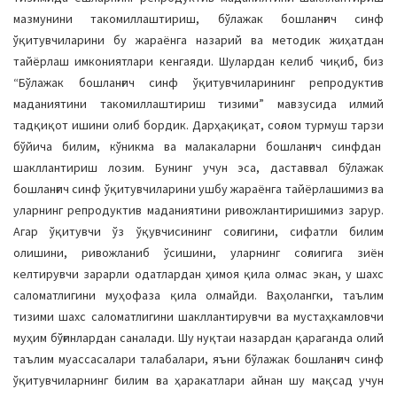
a
мазмунини такомиллаштириш, бўлажак бошланғич синф
t
ўқитувчиларини бу жараёнга назарий ва методик жиҳатдан
i
тайёрлаш имкониятлари кенгаяди. Шулардан келиб чиқиб, биз
o
“Бўлажак бошланғич синф ўқитувчиларининг репродуктив
n
маданиятини такомиллаштириш тизими” мавзусида илмий
тадқиқот ишини олиб бордик. Дарҳақиқат, соғлом турмуш тарзи
бўйича билим, кўникма ва малакаларни бошланғич синфдан
шакллантириш лозим. Бунинг учун эса, даставвал бўлажак
бошланғич синф ўқитувчиларини ушбу жараёнга тайёрлашимиз ва
уларнинг репродуктив маданиятини ривожлантиришимиз зарур.
Агар ўқитувчи ўз ўқувчисининг соғлигини, сифатли билим
олишини, ривожланиб ўсишини, уларнинг соғлигига зиён
келтирувчи зарарли одатлардан ҳимоя қила олмас экан, у шахс
саломатлигини муҳофаза қила олмайди. Ваҳолангки, таълим
тизими шахс саломатлигини шакллантирувчи ва мустаҳкамловчи
муҳим бўғинлардан саналади. Шу нуқтаи назардан қараганда олий
таълим муассасалари талабалари, яъни бўлажак бошланғич синф
ўқитувчиларнинг билим ва ҳаракатлари айнан шу мақсад учун