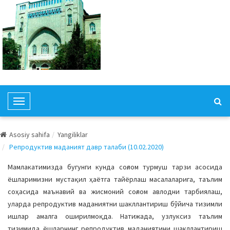
T
o
g
Asosiy sahifa
Yangiliklar
g
Репродуктив маданият давр талаби (10.02.2020)
l
e
Мамлакатимизда бугунги кунда соғлом турмуш тарзи асосида
N
ёшларимизни мустақил ҳаётга тайёрлаш масалаларига, таълим
a
соҳасида маънавий ва жисмоний соғлом авлодни тарбиялаш,
v
уларда репродуктив маданиятни шакллантириш бўйича тизимли
i
ишлар амалга оширилмоқда. Натижада, узлуксиз таълим
g
тизимида ёшларнинг репродуктив маданиятини шакллантириш