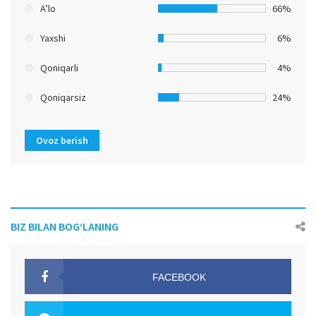
A’lo
66%
Yaxshi
6%
Qoniqarli
4%
Qoniqarsiz
24%
Ovoz berish
BIZ BILAN BOG‘LANING
FACEBOOK
OAK.UZ