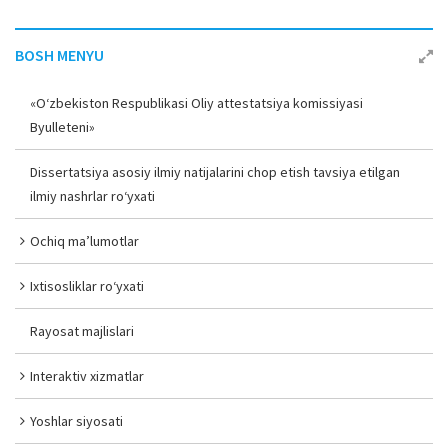
BOSH MENYU
«O‘zbekiston Respublikasi Oliy attestatsiya komissiyasi
Byulleteni»
Dissertatsiya asosiy ilmiy natijalarini chop etish tavsiya etilgan
ilmiy nashrlar ro‘yxati
Ochiq ma’lumotlar
Ixtisosliklar ro‘yxati
Rayosat majlislari
Interaktiv xizmatlar
Yoshlar siyosati