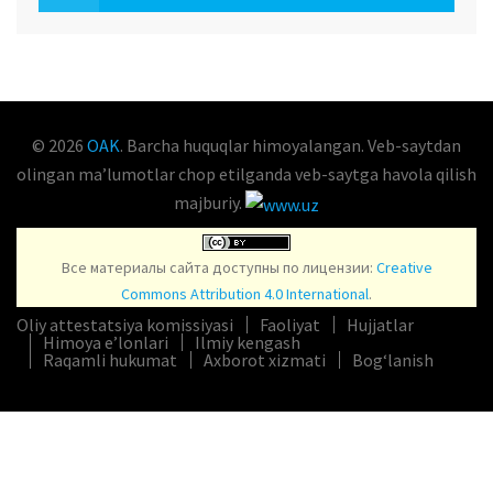
OAK.UZ
© 2026
OAK
. Barcha huquqlar himoyalangan. Veb-saytdan
olingan maʼlumotlar chop etilganda veb-saytga havola qilish
majburiy.
Все материалы сайта доступны по лицензии:
Creative
Commons Attribution 4.0 International
.
Oliy attestatsiya komissiyasi
Faoliyat
Hujjatlar
Himoya e’lonlari
Ilmiy kengash
Raqamli hukumat
Axborot xizmati
Bog‘lanish