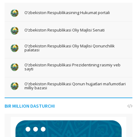
O‘zbekiston Respublikasining Hukumat portali
O‘zbekiston Respublikasi Oliy Majlisi Senati
O‘zbekiston Respublikasi Oliy Majlisi Qonunchilik
palatasi
O‘zbekiston Respublikasi Prezidentining rasmiy veb
sayti
O‘zbekiston Respublikasi Qonun hujjatlari ma’lumotlari
milliy bazasi
BIR MILLION DASTURCHI