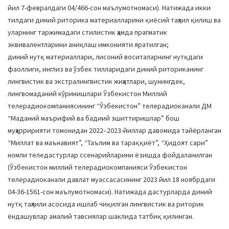
йил 7-февралдаги 04/466-сон маълумотномаси). Натижада икки
тилдаги диний риторика материалларини қиёсий таҳлил қилиш ва
уларнинг таржимадаги стилистик ҳамда прагматик
эквивалентларини аниқлаш имконияти яратилган;
диний нутқ материаллари, лисоний воситаларнинг нутқдаги
фаоллиги, инглиз ва ўзбек тилларидаги диний риториканинг
лингвистик ва экстралингвистик жиҳатлари, шунингдек,
лингвомаданий кўринишлари Ўзбекистон Миллий
телерадиокомпаниясининг “Ўзбекистон” телерадиоканали ДМ
“Маданий маърифий ва бадиий эшиттиришлар” бош
муҳарририяти томонидан 2022–2023-йиллар давомида тайёрланган
“Миллат ва маънавият”, “Таълим ва тараққиёт”, “Ҳидоят сари”
номли теледастурлар ссенарийларини ёзишда фойдаланилган
(Ўзбекистон миллий телерадиокомпанияси Ўзбекистон
телерадиоканали давлат муассасасининг 2023 йил 18 ноябрдаги
04-36-1561-сон маълумотномаси). Натижада дастурларда диний
нутқ таҳлили асосида ишлаб чиқилган лингвистик ва риторик
ёндашувлар амалий тавсиялар шаклида татбиқ қилинган.