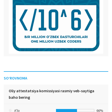
SO‘ROVNOMA
Oliy attestatsiya komissiyasi rasmiy veb-saytiga
baho bering
A’lo
66%