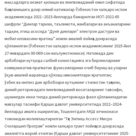
мақсадларга хизмат қилиши ва лингвомаданий омил сифатида
баҳоланишига доир илмий натижалар Ўзбекистон халқаро ислом
академиясида 2021–2023-йилларда бажарилган ИОТ-2022-65
шифрли “Динлар тарихи, таълимоти, манбалари ва анъаналарини
тадқиқ этиш асосида “Дунё динлари” электрон дастури ва
мобил иловасини яратиш” номли амалий лойиҳа доирасида
қўлланилган (Ўзбекистон халқаро ислом академиясининг 2025-йил
27-январдаги 00-069-сон маълумотномаси). Натижада дин
арбоблари нутқида салбий коннотацияга эга бирликларнинг
коммуникатив-прагматик функсияларини очиб бериш ва уларни
ўқув-амалий жараёнда қўллаш имкониятлари яратилган;
ўзбек ва инглиз дин арбоблари нутқининг стилистик таҳлили,
диний риторикадаги лингвомаданий воситаларнинг тавсифи,
шунингдек икки тилда диний риторикада фаол қўлланиладиган
мавзулар таснифи Қарши давлат университетида 2022–2024-
йилларда амалга оширилган, Тошкентдаги АҚШ элчихонаси
томонидан молиялаштирилган “Тҳе Энглиш Аccесс Миcро
Счоларшип Програм” номли халқаро грант лойиҳаси доирасида
амалиётга жорий этилган (Қарши давлат университетининг 2025-