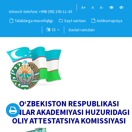
A+
A
A-
Ishonch telefoni: +998 (95) 193-11-43
Talablarga muvofiqligi
Sayt xaritasi
Antikorrupsiya
Til
Davlat ramzlari
O‘ZBEKISTON RESPUBLIKASI
FANLAR AKADEMIYASI HUZURIDAGI
OLIY ATTESTATSIYA KOMISSIYASI