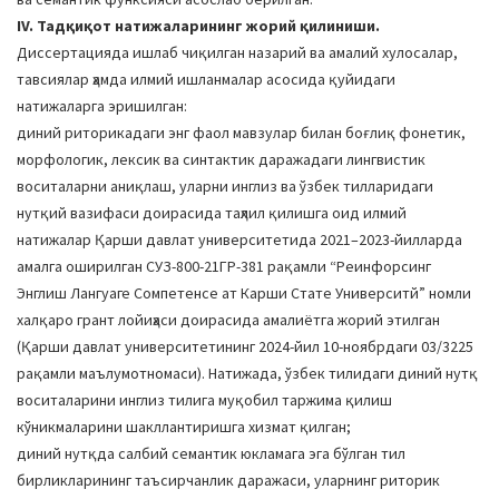
IV. Тадқиқот натижаларининг жорий қилиниши.
Диссертацияда ишлаб чиқилган назарий ва амалий хулосалар,
тавсиялар ҳамда илмий ишланмалар асосида қуйидаги
натижаларга эришилган:
диний риторикадаги энг фаол мавзулар билан боғлиқ фонетик,
морфологик, лексик ва синтактик даражадаги лингвистик
воситаларни аниқлаш, уларни инглиз ва ўзбек тилларидаги
нутқий вазифаси доирасида таҳлил қилишга оид илмий
натижалар Қарши давлат университетида 2021–2023-йилларда
амалга оширилган СУЗ-800-21ГР-381 рақамли “Реинфорcинг
Энглиш Лангуаге Cомпетенcе ат Карши Стате Университй” номли
халқаро грант лойиҳаси доирасида амалиётга жорий этилган
(Қарши давлат университетининг 2024-йил 10-ноябрдаги 03/3225
рақамли маълумотномаси). Натижада, ўзбек тилидаги диний нутқ
воситаларини инглиз тилига муқобил таржима қилиш
кўникмаларини шакллантиришга хизмат қилган;
диний нутқда салбий семантик юкламага эга бўлган тил
бирликларининг таъсирчанлик даражаси, уларнинг риторик