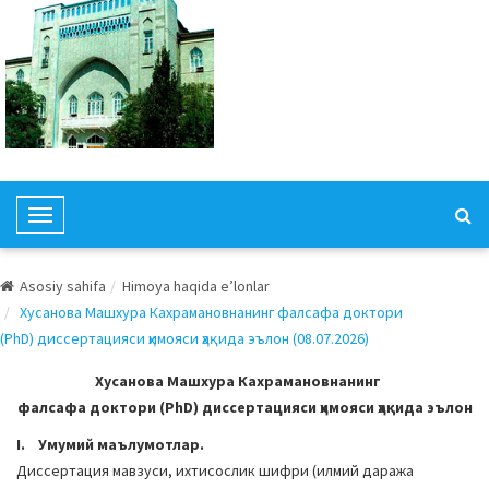
T
o
g
Asosiy sahifa
Himoya haqida e’lonlar
g
Хусанова Машхура Кахрамановнанинг фалсафа доктори
l
(PhD) диссертацияси ҳимояси ҳақида эълон (08.07.2026)
e
N
Хусанова Машхура Кахрамановнанинг
a
фалсафа доктори (PhD) диссертацияси ҳимояси ҳақида эълон
v
I. Умумий маълумотлар.
i
Диссертация мавзуси, ихтисослик шифри (илмий даража
g