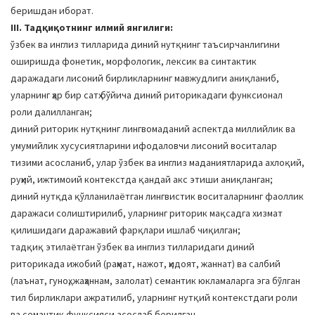
беришдан иборат.
III. Тадқиқотнинг илмий янгилиги:
ўзбек ва инглиз тилларида диний нутқнинг таъсирчанлигини
оширишда фонетик, морфологик, лексик ва синтактик
даражадаги лисоний бирликларнинг мавжудлиги аниқланиб,
уларнинг ҳар бир сатҳ бўйича диний риторикадаги функсионал
роли далилланган;
диний риторик нутқнинг лингвомаданий аспектда миллийлик ва
умумийлик хусусиятларини ифодаловчи лисоний воситалар
тизими асосланиб, улар ўзбек ва инглиз маданиятларида ахлоқий,
руҳий, ижтимоий контекстда қандай акс этиши аниқланган;
диний нутқда қўлланилаётган лингвистик воситаларнинг фаоллик
даражаси солиштирилиб, уларнинг риторик мақсадга хизмат
қилишидаги даражавий фарқлари ишлаб чиқилган;
тадқиқ этилаётган ўзбек ва инглиз тилларидаги диний
риторикада ижобий (раҳмат, нажот, ҳидоят, жаннат) ва салбий
(лаънат, гуноҳ, жаҳаннам, залолат) семантик юкламаларга эга бўлган
тил бирликлари ажратилиб, уларнинг нутқий контекстдаги роли
ва семантик функсияси асослаб берилган.