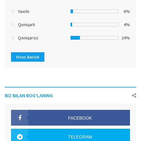
Yaxshi
6%
Qoniqarli
4%
Qoniqarsiz
24%
Ovoz berish
BIZ BILAN BOG‘LANING
FACEBOOK
OAK.UZ
TELEGRAM