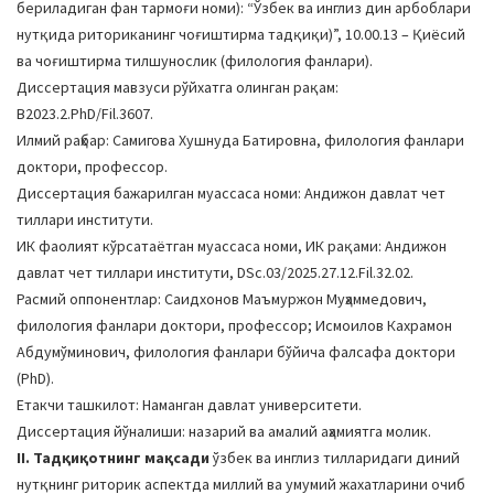
бериладиган фан тармоғи номи): “Ўзбек ва инглиз дин арбоблари
a
нутқида риториканинг чоғиштирма тадқиқи)”, 10.00.13 – Қиёсий
t
ва чоғиштирма тилшунослик (филология фанлари).
i
Диссертация мавзуси рўйхатга олинган рақам:
o
B2023.2.PhD/Fil.3607.
n
Илмий раҳбар: Самигова Хушнуда Батировна, филология фанлари
доктори, профессор.
Диссертация бажарилган муассаса номи: Андижон давлат чет
тиллари институти.
ИК фаолият кўрсатаётган муассаса номи, ИК рақами: Андижон
давлат чет тиллари институти, DSc.03/2025.27.12.Fil.32.02.
Расмий оппонентлар: Саидхонов Маъмуржон Муҳаммедович,
филология фанлари доктори, профессор; Исмоилов Кахрамон
Абдумўминович, филология фанлари бўйича фалсафа доктори
(PhD).
Етакчи ташкилот: Наманган давлат университети.
Диссертация йўналиши: назарий ва амалий аҳамиятга молик.
II. Тадқиқотнинг мақсади
ўзбек ва инглиз тилларидаги диний
нутқнинг риторик аспектда миллий ва умумий жахатларини очиб