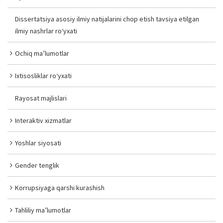
Dissertatsiya asosiy ilmiy natijalarini chop etish tavsiya etilgan
ilmiy nashrlar ro‘yxati
Ochiq ma’lumotlar
Ixtisosliklar ro‘yxati
Rayosat majlislari
Interaktiv xizmatlar
Yoshlar siyosati
Gender tenglik
Korrupsiyaga qarshi kurashish
Tahliliy ma’lumotlar