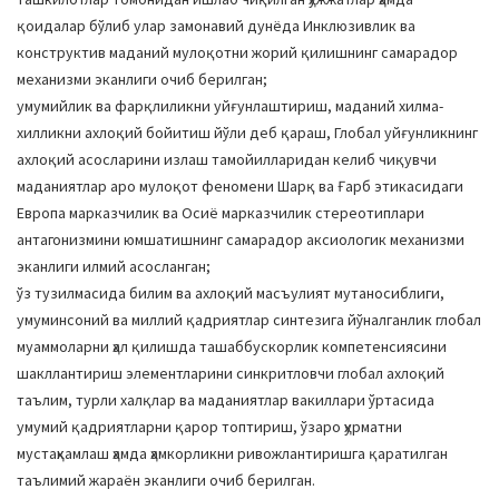
қоидалар бўлиб улар замонавий дунёда Инклюзивлик ва
конструктив маданий мулоқотни жорий қилишнинг самарадор
механизми эканлиги очиб берилган;
умумийлик ва фарқлиликни уйғунлаштириш, маданий хилма-
хилликни ахлоқий бойитиш йўли деб қараш, Глобал уйғунликнинг
ахлоқий асосларини излаш тамойилларидан келиб чиқувчи
маданиятлар аро мулоқот феномени Шарқ ва Ғарб этикасидаги
Европа марказчилик ва Осиё марказчилик стереотиплари
антагонизмини юмшатишнинг самарадор аксиологик механизми
эканлиги илмий асосланган;
ўз тузилмасида билим ва ахлоқий масъулият мутаносиблиги,
умуминсоний ва миллий қадриятлар синтезига йўналганлик глобал
муаммоларни ҳал қилишда ташаббускорлик компетенсиясини
шакллантириш элементларини синкритловчи глобал ахлоқий
таълим, турли халқлар ва маданиятлар вакиллари ўртасида
умумий қадриятларни қарор топтириш, ўзаро ҳурматни
мустаҳкамлаш ҳамда ҳамкорликни ривожлантиришга қаратилган
таълимий жараён эканлиги очиб берилган.