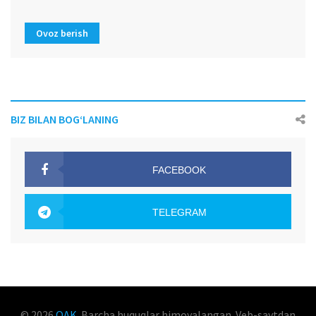
Ovoz berish
BIZ BILAN BOG‘LANING
FACEBOOK
OAK.UZ
TELEGRAM
OAK.UZ
© 2026
OAK
. Barcha huquqlar himoyalangan. Veb-saytdan