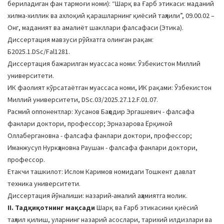
бериладиган фан тармоғи номи): “Шарқ ва Ғарб этикаси: маданий
a
хилма-хиллик ва ахлоқий қарашларнинг қиёсий таҳлили”, 09.00.02 –
t
Онг, маданият ва амалиёт шакллари фалсафаси (Этика).
i
Диссертация мавзуси рўйхатга олинган рақам:
o
Б2025.1.DSc/Fal1281.
n
Диссертация бажарилган муассаса номи: Ўзбекистон Миллий
университети.
ИК фаолият кўрсатаётган муассаса номи, ИК рақами: Ўзбекистон
Миллий университети, DSc.03/2025.27.12.F.01.07.
Расмий оппонентлар: Хусанов Баҳодир Эргашевич - фалсафа
фанлари доктори, профессор; Эрназарова Ёрқиной
Оллабергановна - фалсафа фанлари доктори, профессор;
Иманжусуп Нуркҳановна Раушан - фалсафа фанлари доктори,
профессор.
Етакчи ташкилот: Ислом Каримов номидаги Тошкент давлат
техника университети.
Диссертация йўналиши: назарий-амалий аҳамиятга молик.
II. Тадқиқотнинг мақсади
Шарқ ва Ғарб этикасини қиёсий
таҳлил қилиш, уларнинг назарий асослари, тарихий илдизлари ва