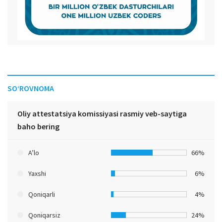
SO‘ROVNOMA
Oliy attestatsiya komissiyasi rasmiy veb-saytiga
baho bering
A’lo
66%
Yaxshi
6%
Qoniqarli
4%
Qoniqarsiz
24%