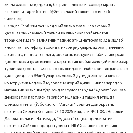
хилма хилликни қадрлаш, бағрикенглик ва инсонпарварлик
ғояларини тарғиб этиш бўйича амалий тавсиялар ишлаб
чиқилган;
Шарқ ва Ғарб этикаси: маданий хилма-хиллик ва ахлоқий
қарашларнинг қиёсий таҳлили ва унинг Янги Ўзбекистон
тараққиётидаги аҳамиятини тадқиқ этиш натижаларида ишлаб
чиқилган таклифлар асосида: инсон ҳуқуқлари, адолат, тинчлик,
эркинлик, гендер тенглиги, экологик масъулият каби универсал
қадриятлами ҳимоя қилишга қаратилган глобал ахлоқий кодекслар
турли халқаро ташкилотлар томонидан ишлаб чиқилган ҳужжатлар
ҳамда қоидалар бўлиб улар замонавий дунёда инклюзивлик ва
конструктив маданий мулоқотни жорий қилишнинг самарадор
механизми эканлиги тўғрисидаги хулосалардан “Адолат” социал-
демократик партияси тарғибот ишларини ташкил этишда
фойдаланилган (Ўзбекистон “Адолат” социал-демократик
партияси Сиёсий Кенгаши 23.10.2025-йилдаги №01-03/295 сонли
Далолатномаси). Натижада, “Адолат” социал-демократик
партияси Сайловолди дастурининг ИВ йўналиши партиянинг
кучли ижтимоий сиёсат - халқ фаровонлиги кафолати соҳасидаги