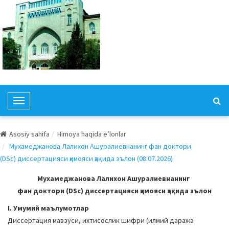
T
o
g
Asosiy sahifa
Himoya haqida e’lonlar
g
Мухамеджанова Лалихон Ашуралиевнанинг фан доктори
l
(DSc) диссертацияси ҳимояси ҳақида эълон (08.07.2026)
e
N
Мухамеджанова Лалихон Ашуралиевнанинг
a
фан доктори (DSc) диссертацияси ҳимояси ҳақида эълон
v
I. Умумий маълумотлар
i
Диссертация мавзуси, ихтисослик шифри (илмий даража
g