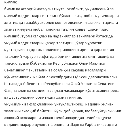
қилган;
билим ва ахлоқий масъулият мутаносиблиги, умуминсоний ва
миллий қадриятлар синтезига йўналганлик, глобал муаммоларни
ҳал этишда ташаббускорлик компетенсиясини шакллантиришга
хизмат қилувчи глобал ахлоқий таълим концепцияси таҳлил
қилиниб, турли халқлар ва маданиятлар вакиллари ўртасида
умумий қадриятларни қарор топтириш, ўзаро ҳурматни
мустаҳкамлаш ҳамда ҳамкорликни ривожлантиришга қаратилган
таълимий жарауон сифатида ёритилганлигига оид таклиф ва
тавсиялардан (Ўзбекистон Республикаси Олий Мажлиси
Сенатининг Фан, таълим ва соғлиқни сақлаш масалалари
қўмитасининг 2025-йил 27-октябрдаги 14/7-сон далолатномаси)
Натижада Ўзбекистон Республикаси Олий Мажлиси Сенатининг
Фан, таълим ва соғлиқни сақлаш масалалари қўмитасининг режа
ва дастурларини бойитишга хизмат қилган;
умумийлик ва фарқлиликни уйғунлаштириш, маданий хилма-
хилликни ахлоқий бойитиш йўли деб қараш, глобал уйғунликнинг
ахлоқий асосларини излаш тамойилларидан келиб чиқувчи
маданиятлараро мулоқот феномени Шарқ ва Ғарб этикасидаги