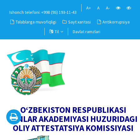
A+
A
A-
Ishonch telefoni: +998 (95) 193-11-43
Talablarga muvofiqligi
Sayt xaritasi
Antikorrupsiya
Til
Davlat ramzlari
O‘ZBEKISTON RESPUBLIKASI
FANLAR AKADEMIYASI HUZURIDAGI
OLIY ATTESTATSIYA KOMISSIYASI