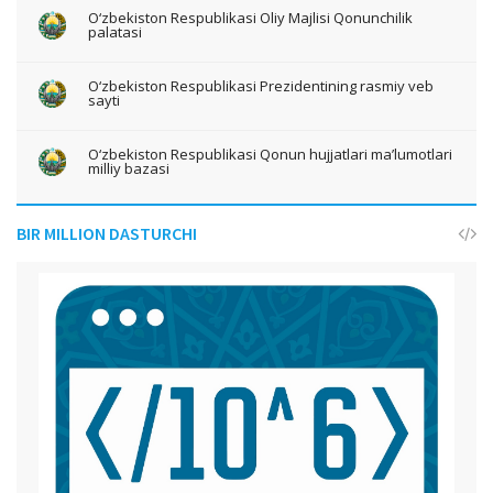
O‘zbekiston Respublikasi Oliy Majlisi Qonunchilik
palatasi
O‘zbekiston Respublikasi Prezidentining rasmiy veb
sayti
O‘zbekiston Respublikasi Qonun hujjatlari ma’lumotlari
milliy bazasi
BIR MILLION DASTURCHI