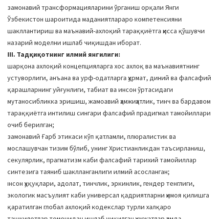
замонавий трансформацияларини ўрганиш орқали Янги
Ўзбекистон шароитида маданиятлараро компетенсияни
шакллантириш ва маънавий-ахлоқий тараққиётга ҳисса қўшувчи
назарий моделни ишлаб чиқишдан иборат.
III. Тадқиқотнинг илмий янгилиги:
шарқона ахлоқий концепцияларга хос ахлоқ ва маънавиятнинг
устуворлиги, анъана ва урф-одатларга ҳурмат, диний ва фалсафий
қарашларнинг уйғунлиги, табиат ва инсон ўртасидаги
мутаносибликка эришиш, жамоавий ҳамжиҳатлик, тинч ва бардавом
тараққиётга интилиш сингари фалсафий прадигмал тамойиллари
очиб берилган;
замонавий Ғарб этикаси кўп қатламли, плюралистик ва
мослашувчан тизим бўлиб, унинг Христианликдан таъсирланиш,
секулярлик, прагматизм каби фалсафий тарихий тамойиллар
синтезига таяниб шаклланганлиги илмий асосланган;
ıнсон ҳуқуқлари, адолат, тинчлик, эркинлик, гендер тенглиги,
экологик масъулият каби универсал қадриятларни ҳимоя қилишга
қаратилган глобал ахлоқий кодекслар турли халқаро
ташкилотлар томонидан ишлаб чиқилган ҳужжатлар ҳамда