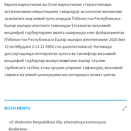
Европа марказчилик ва Осиё марказчилик стереотиплари
антагонизмини юмшатишнинг самарадор аксиологик механизми
эканлигига оид илмий хулосалардан Ўзбекистон Республикаси
Ёшлар ишлари агентлиги томонидан ўтказилган маънавий-
маърифий тадбирларини амалга оширишда кенг фойдаланилган
(Ўзбекистон Республикаси Ёшлар ишлари агентлигининг 2025-йил
22-октябрдаги 2-13-21-5692-сон далолатномаси). Натижада
диссертацияда келтирилган хулоса ва таклифлар маънавий-
маърифий тадбирлар мазмун моҳиятини ёшлар таълим-
тарбиясига татбиқ этиш орқали уларнинг тафаккури, маънавий
савияси ва илмий қизиқишини юксалтиришга хизмат қилган.
BOSH MENYU
«O‘zbekiston Respublikasi Oliy attestatsiya komissiyasi
Byulleteni»