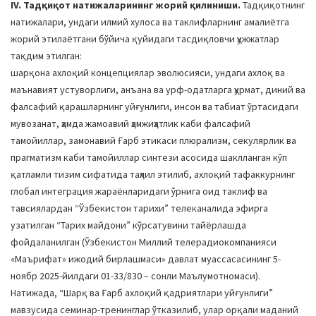
IV. Тадқиқот натижаларининг жорий қилиниши.
Тадқиқотнинг
натижалари, ундаги илмий хулоса ва таклифларнинг амалиётга
жорий этилаётгани бўйича қуйидаги тасдиқловчи ҳужжатлар
тақдим этилган:
шарқона ахлоқий концепциялар эволюсияси, ундаги ахлоқ ва
маънавият устуворлиги, анъана ва урф-одатларга ҳурмат, диний ва
фалсафий қарашларнинг уйғунлиги, инсон ва табиат ўртасидаги
мувозанат, ҳамда жамоавий ҳамжиҳатлик каби фалсафий
тамойиллар, замонавий Ғарб этикаси плюрализм, секулярлик ва
прагматизм каби тамойиллар синтези асосида шаклланган кўп
қатламли тизим сифатида таҳлил этилиб, ахлоқий тафаккурнинг
глобал интеграция жараёнларидаги ўрнига оид таклиф ва
тавсиялардан “Ўзбекистон тарихи” телеканалида эфирга
узатилган “Тарих майдони” кўрсатувини тайёрлашда
фойдаланилган (Ўзбекистон Миллий телерадиокомпанияси
«Маърифат» ижодий бирлашмаси» давлат муассасасининг 5-
ноябр 2025-йилдаги 01-33/830 – сонли Маълумотномаси).
Натижада, “Шарқ ва Ғарб ахлоқий қадриятлари уйғунлиги”
мавзусида семинар-тренинглар ўтказилиб, улар орқали маданий