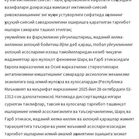
вазифалари доирасида мамлакат ижтимоий-сиёсий
ривожланишининг энг муҳим устуворлиги сифатида аҳолининг
ҳуқуқий-сиёсий саводхонлигини оширишга қаратилган тарғибот
ишлари самарали ташкил этилган;
умумийлик ва фарқлиликни уйғунлаштириш, маданий хилма-
хилликни ахлоқий бойитиш йўли деб қараш, глобал уйғунликнинг
ахлоқий асосларини излаш тамойилларидан келиб чиқувчи
маданиятлар аро мулоқот феномени Шарқ ва Ғарб этикасидаги
Европа марказчилик ва Осиё марказчилик стереотиплари
антагонизмини юмшатишнинг самарадор аксиологик механизми
эканлигига оид илмий мулоҳаза ва хулосалардан (Республика
Маънавият ва маърифат марказининг 2025-йил 28-октябрдаги 02-
1312-сон далолатномаси). Натижада диссертацияда илгари
сурилган таклифлар, тавсия ва хулосалар тарғибот-ташвиқот
ишларининг илмий асосланганлиги ва таъсирчанлигини, Шарқ ва
Ғарб этикаси, маданий хилма-хиллик ва ахлоқий қарашлар жамият
тараққиётига таъсири ва унинг маънавий асослари юзасидан
тарғибот ишларини илмий-амалий аҳамиятини ошишига хизмат