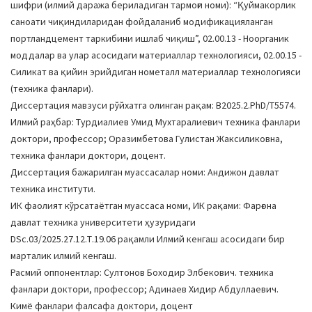
шифри (илмий даража бериладиган тармоғи номи): “Қуймакорлик
a
саноати чиқиндиларидан фойдаланиб модификацияланган
t
портландцемент таркибини ишлаб чиқиш”, 02.00.13 - Ноорганик
i
моддалар ва улар асосидаги материаллар технологияси, 02.00.15 -
o
Силикат ва қийин эрийдиган нометалл материаллар технологияси
n
(техника фанлари).
Диссертация мавзуси рўйхатга олинган рақам: В2025.2.PhD/Т5574.
Илмий раҳбар: Турдиалиев Умид Мухтаралиевич техника фанлари
доктори, профессор; Оразимбетова Гулистан Жаксиликовна,
техника фанлари доктори, доцент.
Диссертация бажарилган муассасалар номи: Андижон давлат
техника институти.
ИК фаолият кўрсатаётган муассаса номи, ИК рақами: Фарғона
давлат техника университети ҳузуридаги
DSc.03/2025.27.12.Т.19.06 рақамли Илмий кенгаш асосидаги бир
марталик илмий кенгаш.
Расмий оппонентлар: Султонов Боходир Элбекович. техника
фанлари доктори, профессор; Адинаев Хидир Абдуллаевич.
Кимё фанлари фалсафа доктори, доцент