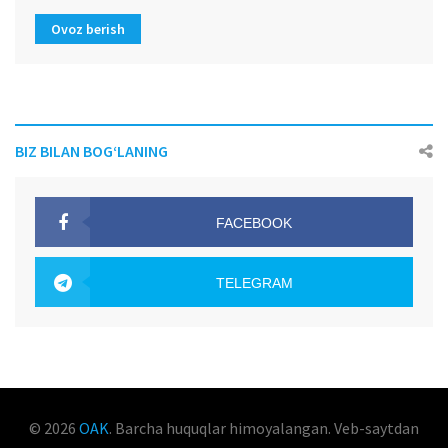
Ovoz berish
BIZ BILAN BOG‘LANING
FACEBOOK
OAK.UZ
TELEGRAM
OAK.UZ
© 2026
OAK
. Barcha huquqlar himoyalangan. Veb-saytdan