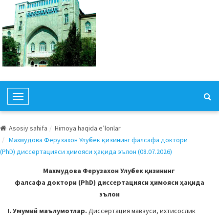
T
o
g
Asosiy sahifa
Himoya haqida e’lonlar
g
Махмудова Ферузахон Улуғбек қизининг фалсафа доктори
l
(PhD) диссертацияси ҳимояси ҳақида эълон (08.07.2026)
e
N
Махмудова Ферузахон Улуғбек қизининг
a
фалсафа доктори (PhD) диссертацияси ҳимояси ҳақида
v
эълон
i
I. Умумий маълумотлар.
Диссертация мавзуси, ихтисослик
g