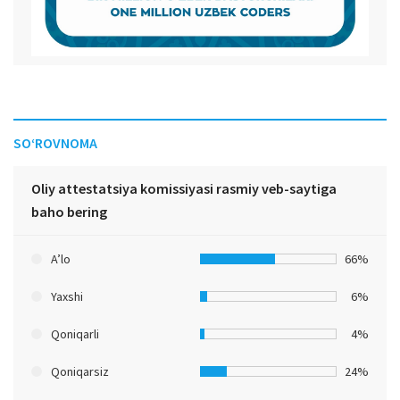
SO‘ROVNOMA
Oliy attestatsiya komissiyasi rasmiy veb-saytiga
baho bering
A’lo
66%
Yaxshi
6%
Qoniqarli
4%
Qoniqarsiz
24%