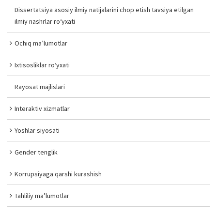
Dissertatsiya asosiy ilmiy natijalarini chop etish tavsiya etilgan
ilmiy nashrlar ro‘yxati
Ochiq ma’lumotlar
Ixtisosliklar ro‘yxati
Rayosat majlislari
Interaktiv xizmatlar
Yoshlar siyosati
Gender tenglik
Korrupsiyaga qarshi kurashish
Tahliliy ma’lumotlar