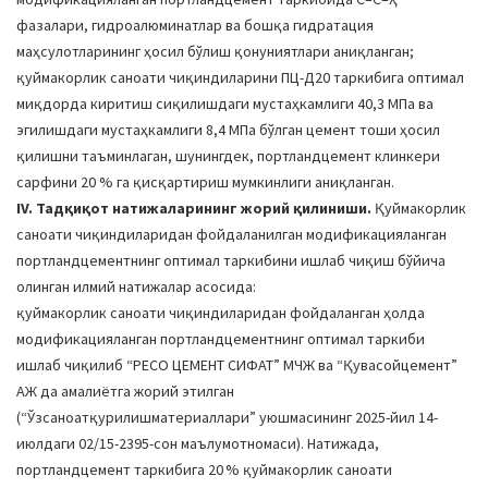
фазалари, гидроалюминатлар ва бошқа гидратация
маҳсулотларининг ҳосил бўлиш қонуниятлари аниқланган;
қуймакорлик саноати чиқиндиларини ПЦ-Д20 таркибига оптимал
миқдорда киритиш сиқилишдаги мустаҳкамлиги 40,3 МПа ва
эгилишдаги мустаҳкамлиги 8,4 МПа бўлган цемент тоши ҳосил
қилишни таъминлаган, шунингдек, портландцемент клинкери
сарфини 20 % га қисқартириш мумкинлиги аниқланган.
IV. Тадқиқот натижаларининг жорий қилиниши.
Қуймакорлик
саноати чиқиндиларидан фойдаланилган модификацияланган
портландцементнинг оптимал таркибини ишлаб чиқиш бўйича
олинган илмий натижалар асосида:
қуймакорлик саноати чиқиндиларидан фойдаланган ҳолда
модификацияланган портландцементнинг оптимал таркиби
ишлаб чиқилиб “РЕCО ЦЕМЕНТ СИФАТ” МЧЖ ва “Қувасойцемент”
АЖ да амалиётга жорий этилган
(“Ўзсаноатқурилишматериаллари” уюшмасининг 2025-йил 14-
июлдаги 02/15-2395-сон маълумотномаси). Натижада,
портландцемент таркибига 20 % қуймакорлик саноати