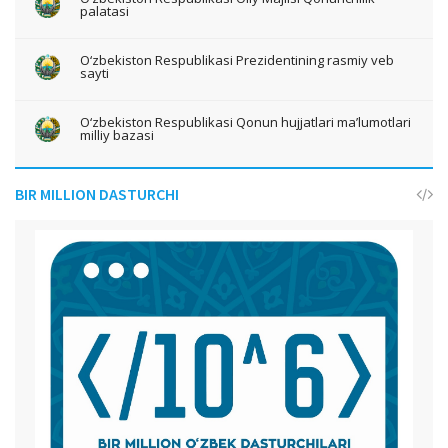
palatasi
O‘zbekiston Respublikasi Prezidentining rasmiy veb
sayti
O‘zbekiston Respublikasi Qonun hujjatlari ma’lumotlari
milliy bazasi
BIR MILLION DASTURCHI