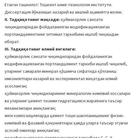
Етакчи ташкилот: Тошкент кимё-технология институти.
Диссертация йўналиши: назарий ва амалий аҳамиятга молик.
II. Тадқиқотнинг мақсади:
қуймакорлик саноати
чиқиндиларидан фойдаланилган модификацияланган
портландцементнинг оптимал таркибини ишлаб чиқишдан
иборат.
III. Тадқиқотнинг илмий янгилиги:
қуймакорлик саноати чиқиндиларидан фойдаланилган
модификацияланган портландцемент таркиби ишлаб чиқилиб,
уларнинг самарали минерал қўшимча сифатида қўлланиш
имкониятлари назарий ва экспериментал жиҳатдан илмий
асосланган;
қуймакорлик чиқиндиларининг минералогик-кимёвий хоссалари
ва уларнинг цемент тизими гидратацияси жараёнига таъсир
механизмлари аниқланган;
янги композицияларда цемент тоши шаклланишининг физик-
кимёвий ва фазавий қонуниятлари ҳамда уларга таъсир этувчи
асосий омиллар аниқланган;
модификацияланган портландцемент таркибида C–С–Ҳ