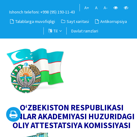
A+
A
A-
Ishonch telefoni: +998 (95) 193-11-43
Talablarga muvofiqligi
Sayt xaritasi
Antikorrupsiya
Til
Davlat ramzlari
O‘ZBEKISTON RESPUBLIKASI
FANLAR AKADEMIYASI HUZURIDAGI
OLIY ATTESTATSIYA KOMISSIYASI