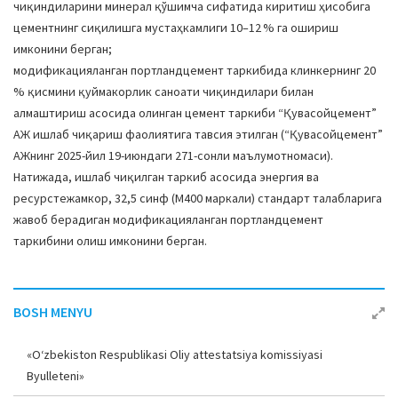
чиқиндиларини минерал қўшимча сифатида киритиш ҳисобига
цементнинг сиқилишга мустаҳкамлиги 10–12 % га ошириш
имконини берган;
модификацияланган портландцемент таркибида клинкернинг 20
% қисмини қуймакорлик саноати чиқиндилари билан
алмаштириш асосида олинган цемент таркиби “Қувасойцемент”
АЖ ишлаб чиқариш фаолиятига тавсия этилган (“Қувасойцемент”
АЖнинг 2025-йил 19-июндаги 271-сонли маълумотномаси).
Натижада, ишлаб чиқилган таркиб асосида энергия ва
ресурстежамкор, 32,5 синф (М400 маркали) стандарт талабларига
жавоб берадиган модификацияланган портландцемент
таркибини олиш имконини берган.
BOSH MENYU
«O‘zbekiston Respublikasi Oliy attestatsiya komissiyasi
Byulleteni»