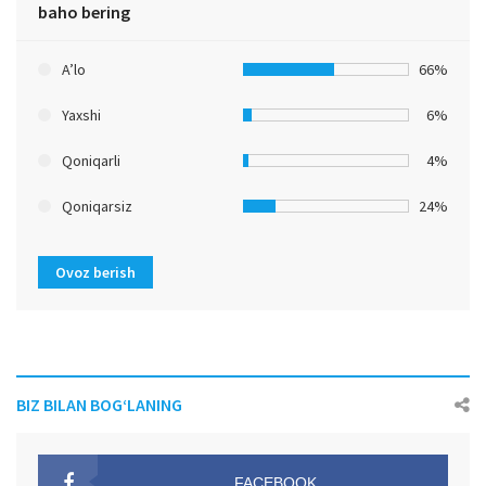
baho bering
A’lo
66%
Yaxshi
6%
Qoniqarli
4%
Qoniqarsiz
24%
Ovoz berish
BIZ BILAN BOG‘LANING
FACEBOOK