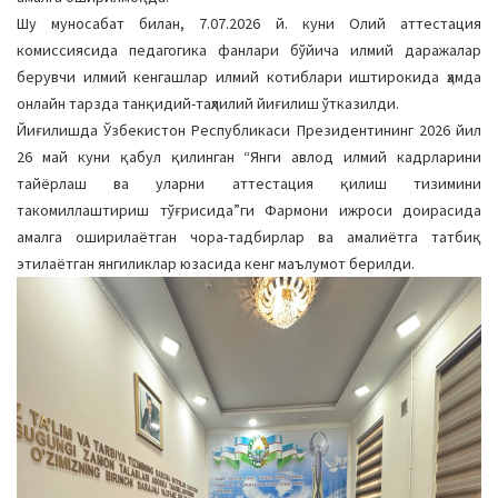
a
Шу муносабат билан, 7.07.2026 й. куни Олий аттестация
t
комиссиясида педагогика фанлари бўйича илмий даражалар
i
берувчи илмий кенгашлар илмий котиблари иштирокида ҳамда
o
онлайн тарзда танқидий-таҳлилий йиғилиш ўтказилди.
n
Йиғилишда Ўзбекистон Республикаси Президентининг 2026 йил
26 май куни қабул қилинган “Янги авлод илмий кадрларини
тайёрлаш ва уларни аттестация қилиш тизимини
такомиллаштириш тўғрисида”ги Фармони ижроси доирасида
амалга оширилаётган чора-тадбирлар ва амалиётга татбиқ
этилаётган янгиликлар юзасида кенг маълумот берилди.