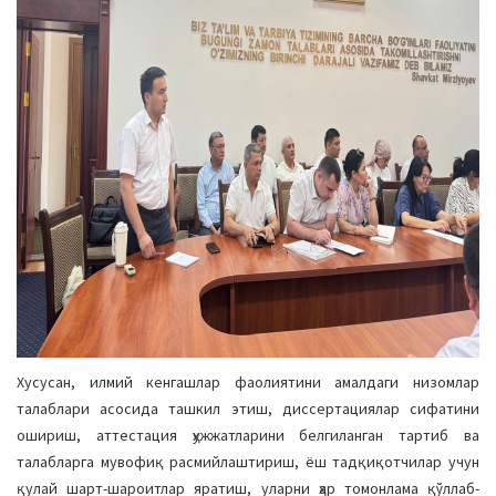
Хусусан, илмий кенгашлар фаолиятини амалдаги низомлар
талаблари асосида ташкил этиш, диссертациялар сифатини
ошириш, аттестация ҳужжатларини белгиланган тартиб ва
талабларга мувофиқ расмийлаштириш, ёш тадқиқотчилар учун
қулай шарт-шароитлар яратиш, уларни ҳар томонлама қўллаб-