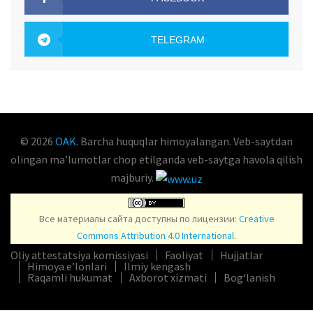
OAK.UZ
TELEGRAM
OAK.UZ
© 2026
OAK
. Barcha huquqlar himoyalangan. Veb-saytdan
olingan maʼlumotlar chop etilganda veb-saytga havola qilish
majburiy.
Все материалы сайта доступны по лицензии:
Creative
Commons Attribution 4.0 International
.
Oliy attestatsiya komissiyasi
Faoliyat
Hujjatlar
Himoya e’lonlari
Ilmiy kengash
Raqamli hukumat
Axborot xizmati
Bog‘lanish