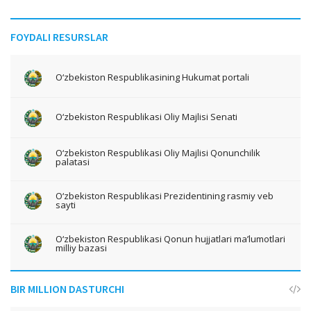
FOYDALI RESURSLAR
O‘zbekiston Respublikasining Hukumat portali
O‘zbekiston Respublikasi Oliy Majlisi Senati
O‘zbekiston Respublikasi Oliy Majlisi Qonunchilik
palatasi
O‘zbekiston Respublikasi Prezidentining rasmiy veb
sayti
O‘zbekiston Respublikasi Qonun hujjatlari ma’lumotlari
milliy bazasi
BIR MILLION DASTURCHI