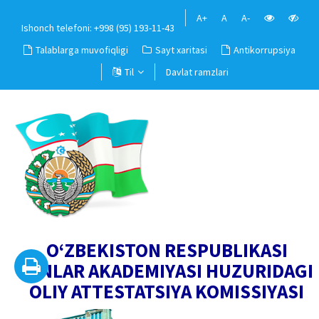
A+
A
A-
Ishonch telefoni: +998 (95) 193-11-43
Talablarga muvofiqligi
Sayt xaritasi
Antikorrupsiya
Til
Davlat ramzlari
O‘ZBEKISTON RESPUBLIKASI
FANLAR AKADEMIYASI HUZURIDAGI
OLIY ATTESTATSIYA KOMISSIYASI