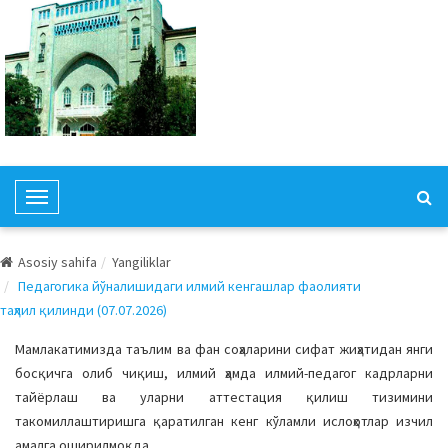
T
o
g
Asosiy sahifa
Yangiliklar
g
Педагогика йўналишидаги илмий кенгашлар фаолияти
l
таҳлил қилинди (07.07.2026)
e
N
Мамлакатимизда таълим ва фан соҳаларини сифат жиҳатидан янги
a
босқичга олиб чиқиш, илмий ҳамда илмий-педагог кадрларни
v
тайёрлаш ва уларни аттестация қилиш тизимини
i
такомиллаштиришга қаратилган кенг кўламли ислоҳотлар изчил
g
амалга оширилмоқда.