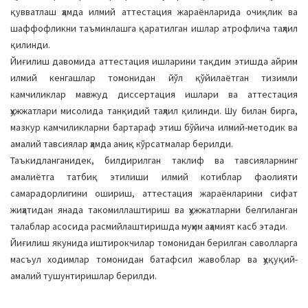
қувватлаш ҳамда илмий аттестация жараёнларида очиқлик ва
шаффофликни таъминлашга қаратилган ишлар атрофлича таҳлил
қилинди.
Йиғилиш давомида аттестация ишларини тақдим этишда айрим
илмий кенгашлар томонидан йўл қўйилаётган тизимли
камчиликлар мавжуд диссертация ишлари ва аттестация
ҳужжатлари мисолида танқидий таҳлил қилинди. Шу билан бирга,
мазкур камчиликларни бартараф этиш бўйича илмий-методик ва
амалий тавсиялар ҳамда аниқ кўрсатмалар берилди.
Таъкидланганидек, билдирилган таклиф ва тавсияларнинг
амалиётга татбиқ этилиши илмий котиблар фаолияти
самарадорлигини ошириш, аттестация жараёнларини сифат
жиҳатидан янада такомиллаштириш ва ҳужжатларни белгиланган
талаблар асосида расмийлаштиришда муҳим аҳамият касб этади.
Йиғилиш якунида иштирокчилар томонидан берилган саволларга
масъул ходимлар томонидан батафсил жавоблар ва ҳуқуқий-
амалий тушунтиришлар берилди.