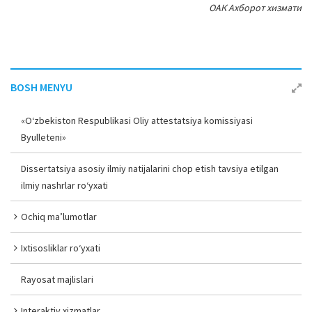
ОАК Ахборот хизмати
BOSH MENYU
«O‘zbekiston Respublikasi Oliy attestatsiya komissiyasi
Byulleteni»
Dissertatsiya asosiy ilmiy natijalarini chop etish tavsiya etilgan
ilmiy nashrlar ro‘yxati
Ochiq ma’lumotlar
Ixtisosliklar ro‘yxati
Rayosat majlislari
Interaktiv xizmatlar