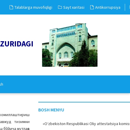
Talablarga muvofiqligi
Sayt xaritasi
Antikorrupsiya
UZURIDAGI
sh
BOSH MENYU
акомиллаштириш
мавжуд тизимни
«O‘zbekiston Respublikasi Oliy attestatsiya komiss
 бўйича мутлақо