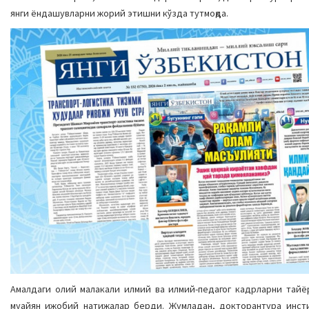
янги ёндашувларни жорий этишни кўзда тутмоқда.
Амалдаги олий малакали илмий ва илмий-педагог кадрларни тайё
муайян ижобий натижалар берди. Жумладан, докторантура инсти