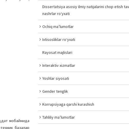
Dissertatsiya asosiy ilmiy natijalarini chop etish tav
nashrlar ro‘yxati
Ochiq ma’lumotlar
Ixtisosliklar ro‘yxati
Rayosat majlislari
Interaktiv xizmatlar
Yoshlar siyosati
Gender tenglik
Korrupsiyaga qarshi kurashish
Tahliliy ma’lumotlar
уддат мобайнида
-техник базалар