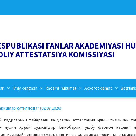
ESPUBLIKASI FANLAR AKADEMIYASI H
OLIY ATTESTATSIYA KOMISSIYASI
ari
Ilmiy kengash
Raqamli hukumat
Axborot xizmati
Bog‘lani
ришлар кутилмоқда? (02.07.2026)
ий кадрларини тайёрлаш ва уларни аттестация қилиш тизимини т
н муҳим ҳуқуқий ҳужжатдир. Бинобарин, ушбу фармон нафақат 
яти, илмий кенгашлар масъулияти ва академик ҳалолликни таъминлаш