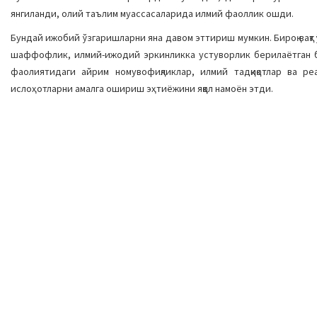
янгиланди, олий таълим муассасаларида илмий фаоллик ошди.
Бундай ижобий ўзгаришларни яна давом эттириш мумкин. Бироқ вақт ўт
шаффофлик, илмий-ижодий эркинликка устуворлик берилаётган б
фаолиятидаги айрим номувофиқликлар, илмий тадқиқотлар ва реа
ислоҳотларни амалга ошириш эҳтиёжини яққол намоён этди.