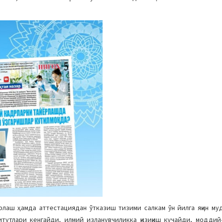
рлаш ҳамда аттестациядан ўтказиш тизими салкам ўн йилга яқин м
тутлари кенгайди, илмий изланувчиликка қизиқиш кучайди, моддий