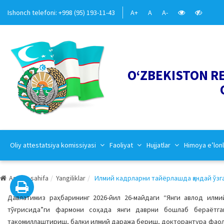
Ishonch telefoni: +998 (95) 193-11-43
A+
A
A-
O‘ZBEKISTON R
Oliy attestatsiya komissiyasi
Faoliyat
Hujjatlar
Himoya e’lonl
Asosiy sahifa
Yangiliklar
Илмий кадрларни тайёрлашда қандай ўзга
Давлатимиз раҳбарининг 2026-йил 26-майдаги “Янги авлод илм
тўғрисида”ги фармони соҳада янги даврни бошлаб бераётга
такомиллаштириш, балки илмий даража бериш, докторантура фаоли