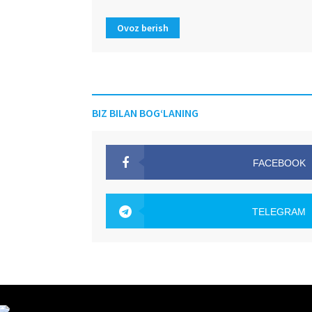
Ovoz berish
BIZ BILAN BOG‘LANING
FACEBOOK
OAK.UZ
TELEGRAM
OAK.UZ