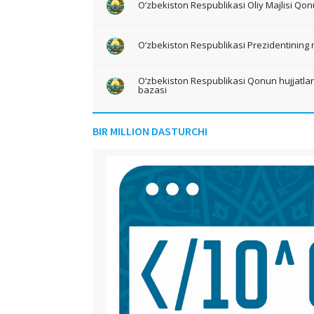
O‘zbekiston Respublikasi Oliy Majlisi Qon
O‘zbekiston Respublikasi Prezidentining 
O‘zbekiston Respublikasi Qonun hujjatlari 
bazasi
BIR MILLION DASTURCHI