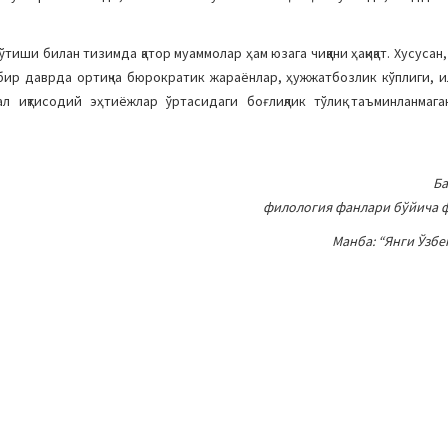
иши билан тизимда қатор муаммолар ҳам юзага чиққани ҳақиқат. Хусусан, 
ир даврда ортиқча бюрократик жараёнлар, ҳужжатбозлик кўплиги, 
л иқтисодий эҳтиёжлар ўртасидаги боғлиқлик тўлиқ таъминланмага
Ба
филология фанлари бўйича 
Манба: “Янги Ўзбе