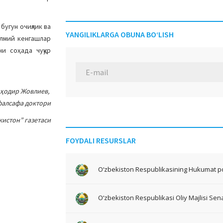
бугун очиқлик ва
YANGILIKLARGA OBUNA BO‘LISH
илмий кенгашлар
ни соҳада чуқур
ҳодир Жовлиев,
фалсафа доктори
кистон” газетаси
FOYDALI RESURSLAR
O‘zbekiston Respublikasining Hukumat po
O‘zbekiston Respublikasi Oliy Majlisi Sena