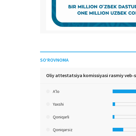
SO‘ROVNOMA
Oliy attestatsiya komissiyasi rasmiy veb-
A’lo
Yaxshi
Qoniqarli
Qoniqarsiz