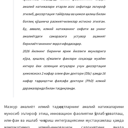
амалий натижалари етарли асос сифатида эътироф
этилиб, диссертация тайёрлаш ва ҳимоя қилиш билан
боғлиқ қўшимча расмиятчиликлар истисно этилган.
Бу, аввало, илмий натижанинг сифати ва унинг
амалиётдаги самарасига устувор аҳамият
берилаётганининг яққол ифодасидир.
2026 йилнинг биринчи ярим йиллиги якунларига
кўра, қишлоқ хўжалиги фанлари соҳасида муайян
ихтиро ёки селекция ютуқлари учун диссертация
ҳимоясисиз 2 нафар олим фан доктори (DSc) ҳамда 16
нафар тадқиқотчи фалсафа доктори (PhD) илмий
даражаларида билан тасдиқланди.
Мазкур амалиёт илмий тадқиқотларнинг амалий натижаларини
муносиб эътироф этиш, инновацион фаолиятни қўллаб-қувватлаш,
илм-фан ва ишлаб чиқариш интеграциясини мустаҳкамлаш ҳамда
мамлакатимиз илмий-инновацион салоҳиятини янада