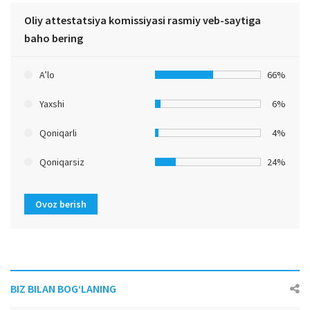
Oliy attestatsiya komissiyasi rasmiy veb-saytiga
baho bering
A’lo
66%
Yaxshi
6%
Qoniqarli
4%
Qoniqarsiz
24%
Ovoz berish
BIZ BILAN BOG‘LANING