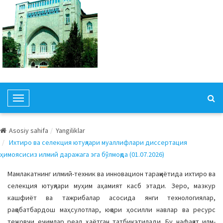
T
o
g
Asosiy sahifa
Yangiliklar
g
Ихтиро ва селекция ютуқлари муаллифлари диссертация
l
ҳимоясисиз илмий даражага эга бўлмоқда (01.07.2026)
e
N
Мамлакатнинг илмий-техник ва инновацион тараққиётида ихтиро ва
a
селекция ютуқлари муҳим аҳамият касб этади. Зеро, мазкур
v
кашфиёт ва тажрибалар асосида янги технологиялар,
i
рақобатбардош маҳсулотлар, юқори ҳосилли навлар ва ресурс
g
тежовчи ечимлар реал ҳаётган татбиқ этилади. Бу нафақат илм-