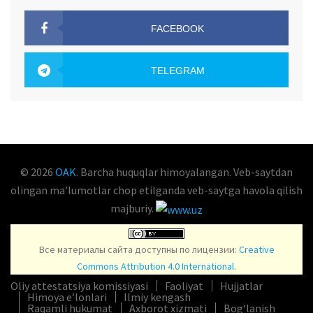
FACEBOOK
OAK.UZ
TELEGRAM
OAK.UZ
© 2026
OAK
. Barcha huquqlar himoyalangan. Veb-saytdan
olingan maʼlumotlar chop etilganda veb-saytga havola qilish
majburiy.
Все материалы сайта доступны по лицензии:
Creative
Commons Attribution 4.0 International
.
Oliy attestatsiya komissiyasi
Faoliyat
Hujjatlar
Himoya e’lonlari
Ilmiy kengash
Raqamli hukumat
Axborot xizmati
Bog‘lanish