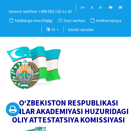
A+
A
A-
Ishonch telefoni: +998 (95) 193-11-43
Talablarga muvofiqligi
Sayt xaritasi
Antikorrupsiya
Til
Davlat ramzlari
O‘ZBEKISTON RESPUBLIKASI
FANLAR AKADEMIYASI HUZURIDAGI
OLIY ATTESTATSIYA KOMISSIYASI