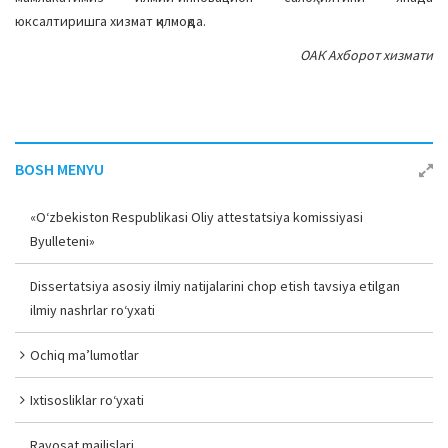
юксалтиришга хизмат қилмоқда.
ОАК Ахборот хизмати
BOSH MENYU
«O‘zbekiston Respublikasi Oliy attestatsiya komissiyasi
Byulleteni»
Dissertatsiya asosiy ilmiy natijalarini chop etish tavsiya etilgan
ilmiy nashrlar ro‘yxati
Ochiq ma’lumotlar
Ixtisosliklar ro‘yxati
Rayosat majlislari