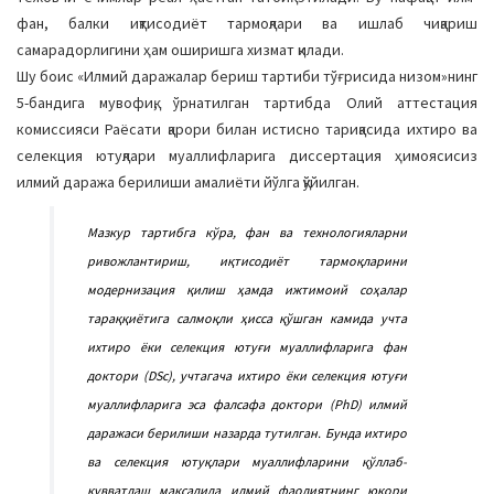
a
фан, балки иқтисодиёт тармоқлари ва ишлаб чиқариш
t
самарадорлигини ҳам оширишга хизмат қилади.
i
Шу боис «Илмий даражалар бериш тартиби тўғрисида низом»нинг
o
5-бандига мувофиқ, ўрнатилган тартибда Олий аттестация
n
комиссияси Раёсати қарори билан истисно тариқасида ихтиро ва
селекция ютуқлари муаллифларига диссертация ҳимоясисиз
илмий даража берилиши амалиёти йўлга қўйилган.
Мазкур тартибга кўра, фан ва технологияларни
ривожлантириш, иқтисодиёт тармоқларини
модернизация қилиш ҳамда ижтимоий соҳалар
тараққиётига салмоқли ҳисса қўшган камида учта
ихтиро ёки селекция ютуғи муаллифларига фан
доктори (DSc), учтагача ихтиро ёки селекция ютуғи
муаллифларига эса фалсафа доктори (PhD) илмий
даражаси берилиши назарда тутилган. Бунда ихтиро
ва селекция ютуқлари муаллифларини қўллаб-
қувватлаш мақсадида илмий фаолиятнинг юқори