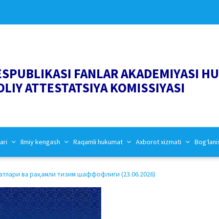
ESPUBLIKASI FANLAR AKADEMIYASI H
OLIY ATTESTATSIYA KOMISSIYASI
ari
Ilmiy kengash
Raqamli hukumat
Axborot xizmati
Bog‘lani
атлари ва рақамли тизим шаффофлиги (23.06.2026)