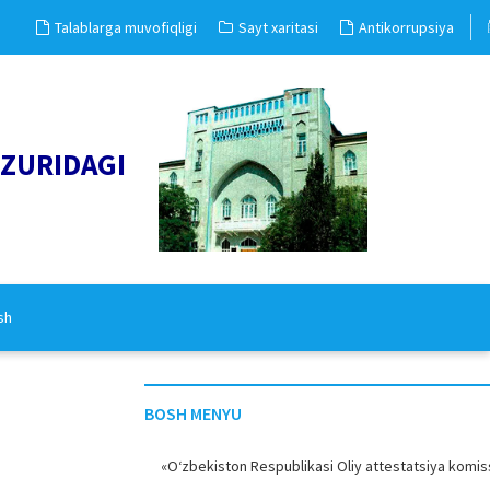
Talablarga muvofiqligi
Sayt xaritasi
Antikorrupsiya
UZURIDAGI
sh
BOSH MENYU
«O‘zbekiston Respublikasi Oliy attestatsiya komiss