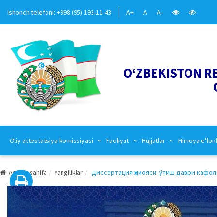
Ishonch telefoni: +998 (95) 193-11-43
A+
A
A-
O‘ZBEKISTON R
Oliy attestatsiya komissiyasi
Faoliyat
Hujjatlar
Himoya e’lonl
Asosiy sahifa
Yangiliklar
Диссертация ҳимояси: ўтиш даври кафол