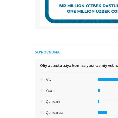
SO‘ROVNOMA
Oliy attestatsiya komissiyasi rasmiy veb-
A’lo
Yaxshi
Qoniqarli
Qoniqarsiz