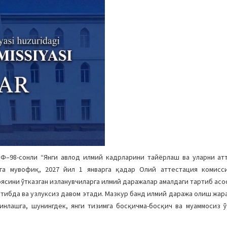
ПФ–98-сонли “Янги авлод илмий кадрларини тайёрлаш ва уларни а
га мувофиқ, 2027 йил 1 январга қадар Олий аттестация комисс
оясини ўтказган изланувчиларга илмий даражалар амалдаги тартиб ас
ртибда ва узлуксиз давом этади. Мазкур банд илмий даража олиш жа
минлашга, шунингдек, янги тизимга босқичма-босқич ва муаммосиз 