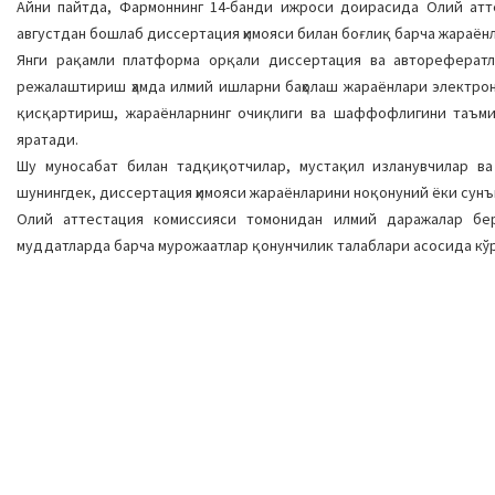
Айни пайтда, Фармоннинг 14-банди ижроси доирасида Олий атте
августдан бошлаб диссертация ҳимояси билан боғлиқ барча жараён
Янги рақамли платформа орқали диссертация ва авторефератл
режалаштириш ҳамда илмий ишларни баҳолаш жараёнлари электрон
қисқартириш, жараёнларнинг очиқлиги ва шаффофлигини таъмин
яратади.
Шу муносабат билан тадқиқотчилар, мустақил изланувчилар ва
шунингдек, диссертация ҳимояси жараёнларини ноқонуний ёки сунъ
Олий аттестация комиссияси томонидан илмий даражалар бер
муддатларда барча мурожаатлар қонунчилик талаблари асосида кў