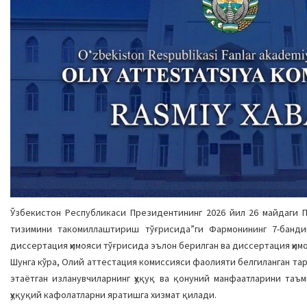
Ўзбекистон Республикаси Президентининг 2026 йил 26 майдаги 
тизимини такомиллаштириш тўғрисида”ги Фармонининг 7-банди
диссертация ҳимояси тўғрисида эълон берилган ва диссертация ҳим
Шунга кўра, Олий аттестация комиссияси фаолияти белгиланган та
этаётган изланувчиларнинг ҳуқуқ ва қонуний манфаатларини таъ
ҳуқуқий кафолатларни яратишга хизмат қилади.