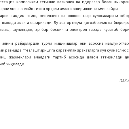
стация комиссияси тегишли вазирлик ва идоралар билан ҳамкорли
ларни ягона онлайн тизим орқали амалга оширишни таъминлайди.
арни тақдим этиш, рецензент ва оппонентлар хулосаларини юбор
 шаклда амалга оширилади. Бу эса ортиқча қоғозбозлик ва бюрокр
лаш, шунингдек, ҳар бир босқични электрон тарзда кузатиб бор
 илмий раҳбарлардан турли миш-мишлар ёки асоссиз маълумотлар
ий равишда “тезлаштириш”га қаратилган ҳаракатларга йўл қўймаслик с
иш жараёнлари амалдаги тартиб асосида давом эттирилади ҳам
риб чиқилади.
ОАК 