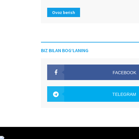
Ovoz berish
BIZ BILAN BOG‘LANING
FACEBOOK
OAK.UZ
TELEGRAM
OAK.UZ