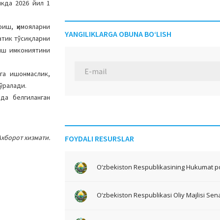
кда 2026 йил 1
иш, ҳимояларни
YANGILIKLARGA OBUNA BO‘LISH
атик тўсиқларни
иш имкониятини
га ишонмаслик,
ўралади.
да белгиланган
Ахборот хизмати.
FOYDALI RESURSLAR
O‘zbekiston Respublikasining Hukumat po
O‘zbekiston Respublikasi Oliy Majlisi Sena