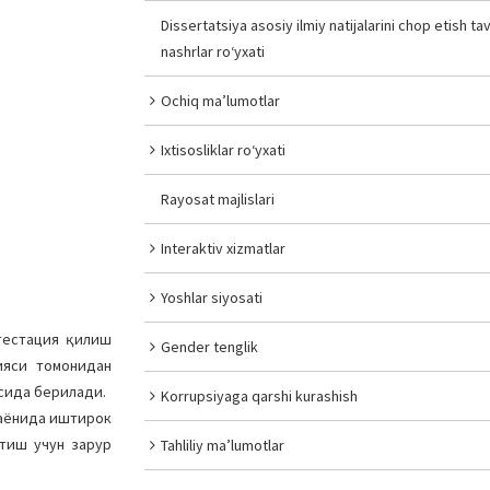
Dissertatsiya asosiy ilmiy natijalarini chop etish tav
nashrlar ro‘yxati
Ochiq ma’lumotlar
Ixtisosliklar ro‘yxati
Rayosat majlislari
Interaktiv xizmatlar
Yoshlar siyosati
ттестация қилиш
Gender tenglik
ияси томонидан
осида берилади.
Korrupsiyaga qarshi kurashish
раёнида иштирок
ўтиш учун зарур
Tahliliy ma’lumotlar