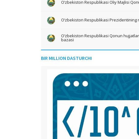
O‘zbekiston Respublikasi Oliy Majlisi Qon
O‘zbekiston Respublikasi Prezidentining 
O‘zbekiston Respublikasi Qonun hujjatlari 
bazasi
BIR MILLION DASTURCHI