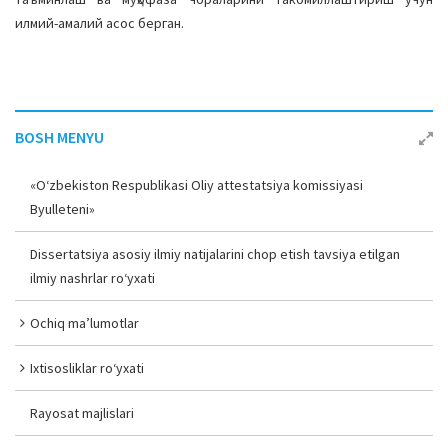
илмий-амалий асос берган.
BOSH MENYU
«O‘zbekiston Respublikasi Oliy attestatsiya komissiyasi
Byulleteni»
Dissertatsiya asosiy ilmiy natijalarini chop etish tavsiya etilgan
ilmiy nashrlar ro‘yxati
Ochiq ma’lumotlar
Ixtisosliklar ro‘yxati
Rayosat majlislari