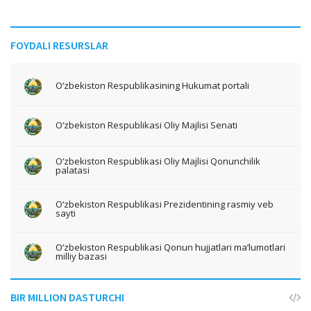
FOYDALI RESURSLAR
O‘zbekiston Respublikasining Hukumat portali
O‘zbekiston Respublikasi Oliy Majlisi Senati
O‘zbekiston Respublikasi Oliy Majlisi Qonunchilik
palatasi
O‘zbekiston Respublikasi Prezidentining rasmiy veb
sayti
O‘zbekiston Respublikasi Qonun hujjatlari ma’lumotlari
milliy bazasi
BIR MILLION DASTURCHI