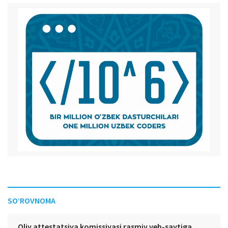
SO‘ROVNOMA
Oliy attestatsiya komissiyasi rasmiy veb-saytiga