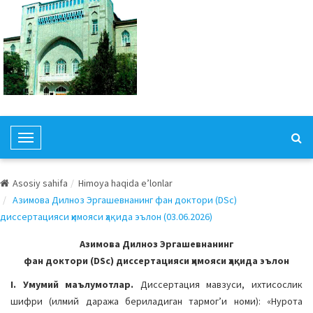
T
o
g
Asosiy sahifa
Himoya haqida e’lonlar
g
Азимова Дилноз Эргашевнанинг фан доктори (DSc)
l
диссертацияси ҳимояси ҳақида эълон (03.06.2026)
e
N
Азимова Дилноз Эргашевнанинг
a
фан доктори (DSc) диссертацияси ҳимояси ҳақида эълон
v
I. Умумий маълумотлар.
Диссертация мавзуси, ихтисослик
i
шифри (илмий даража бериладиган тармогʼи номи): «Нурота
g