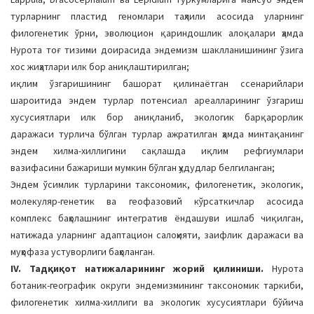
турларнинг пластид геномлари таҳлили асосида уларнинг
филогенетик ўрни, эволюцион қариндошлик алоқалари ҳамда
Нурота тоғ тизими доирасида эндемизм шаклланишининг ўзига
хос жиҳатлари илк бор аниқлаштирилган;
иқлим ўзгаришининг башорат қилинаётган ссенарийлари
шароитида эндем турлар потенсиал ареалларининг ўзгариш
хусусиятлари илк бор аниқланиб, экологик барқарорлик
даражаси турлича бўлган турлар ажратилган ҳамда минтақанинг
эндем хилма-хиллигини сақлашда иқлим рефгиумлари
вазифасини бажариши мумкин бўлган ҳудудлар белгиланган;
Эндем ўсимлик турларини таксономик, филогенетик, экологик,
молекуляр-генетик ва геофазовий кўрсаткичлар асосида
комплекс баҳолашнинг интегратив ёндашуви ишлаб чиқилган,
натижада уларнинг адаптацион салоҳияти, заифлик даражаси ва
муҳофаза устуворлиги баҳоланган.
IV. Тадқиқот натижаларининг жорий қилиниши.
Нурота
ботаник-географик округи эндемизмининг таксономик таркиби,
филогенетик хилма-хиллиги ва экологик хусусиятлари бўйича