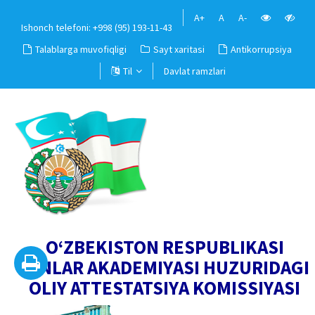
A+
A
A-
Ishonch telefoni: +998 (95) 193-11-43
Talablarga muvofiqligi
Sayt xaritasi
Antikorrupsiya
Til
Davlat ramzlari
O‘ZBEKISTON RESPUBLIKASI
FANLAR AKADEMIYASI HUZURIDAGI
OLIY ATTESTATSIYA KOMISSIYASI