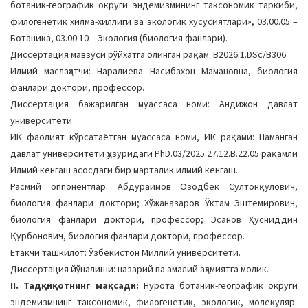
ботаник-географик округи эндемизмининг таксономик таркиби,
a
филогенетик хилма-хиллиги ва экологик хусусиятлари», 03.00.05 –
t
Ботаника, 03.00.10 – Экология (биология фанлари).
i
Диссертация мавзуси рўйхатга олинган рақам: B2026.1.DSc/B306.
o
Илмий маслаҳатчи: Наралиева Насибахон Мамановна, биология
n
фанлари доктори, профессор.
Диссертация бажарилган муассаса номи: Андижон давлат
университети
ИК фаолият кўрсатаётган муассаса номи, ИК рақами: Наманган
давлат университети ҳузуридаги PhD.03/2025.27.12.B.22.05 рақамли
Илмий кенгаш асосдаги бир марталик илмий кенгаш.
Расмий оппонентлар: Абдураимов Озодбек Султонқулович,
биология фанлари доктори; Хўжаназаров Ўктам Эштемирович,
биология фанлари доктори, профессор; Эсанов Ҳусниддин
Қурбонович, биология фанлари доктори, профессор.
Етакчи ташкилот: Ўзбекистон Миллий университети.
Диссертация йўналиши: назарий ва амалий аҳамиятга молик.
II. Тадқиқотнинг мақсади:
Нурота ботаник-географик округи
эндемизмнинг таксономик, филогенетик, экологик, молекуляр-