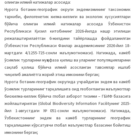
олинган илмий натижалар асосида:
Нурота ботаник-географик округи эндемизмининг таксономик
таркиби, филогенетик хилма-хиллиги ва экологик хусусиятлари
бўйича олинган илмий натижалар асосида Ўзбекистон
Республикаси Қизил китобининг 2026-йилда нашр этилиши
режалаштирилаётган 6-жилдини тайёрлашда фойдаланилган
(Ўзбекистон Республикаси Фанлар академиясининг 2026-йил 18-
мартдаги 4/1255-725-сонли маълумотномаси). Натижада, камёб
ўсимлик турларини муҳофаза қилиш ва уларнинг популяцияларини
сақлаб қолиш бўйича илмий асосланган тавсиялар ишлаб
чиқилиб амалиётга жорий этиш имконини берган;
Нурота ботаник-географик округида учрайдиган эндем ва камёб
ўсимлик турларининг тарқалишига оид геобоғланган маълумотлар
биохилма-хиллик бўйича глобал ахборот тизими – ГБИФ базасига
жойлаштирилган (Global Biodiversity Information Facilityнинг 2025-
йил 1-августдаги №051-сонли маълумотномаси). Натижада,
Ўзбекистоннинг эндем ва камёб турларининг географик
тарқалишини кўрсатувчи глобал маълумотлар базасини бойитиш
имконини берган;