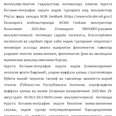
молекуляр-генетик тадқиқотлар натижасида олинган Нурота
ботаник-географик округи эндем турларига оид маълумотлар
Phyl.uz ҳамда халқаро NCBI GenBank (https://www.ncbi.nlm.nih.gov/)
базаларига жойлаштирилди (НCБИ ГенБанк маълумотлар
базасининг 2025-йил 10-июндаги ПВ554907-рақамли
маълумотномаси). Натижада Lappula nuratavica, Dracocephalum
nuratavicum ва Lepidium olgae каби эндем турларнинг хлоропласт
геномлари асосида амалга оширилган филогенетик таҳлиллар
уларнинг генетик хилма-хиллиги, филогенетик ўрни ва эволюцион
яқинлигини аниқлаш имконини берган;
Нурота ботаник-географик округи эндем ўсимликларининг
экологик ҳолати баҳоланиб, уларни муҳофаза қилиш стратегиялари
бўйича ишлаб чиқилган таклиф ва тавсиялар амалиётга жорий
этилган (Ўзбекистон Республикаси Экология, атроф-муҳитни
муҳофаза қилиш ва иқлим ўзгариши вазирлигининг 2025-йил 29-
августдаги 03-03/1-03/3-8639-сонли маълумотномаси). Натижада
Нурота ботаник-географик округи биологик хилма-хиллигини
сақлаш, эндем турлар популяцияларининг барқарорлигини
таъминлаш ва муҳофаза чораларини такомиллаштириш учун