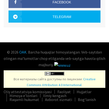
FACEBOOK
OAK.UZ
TELEGRAM
OAK.UZ
© 2026
OAK
. Barcha huquqlar himoyalangan. Veb-saytdan
olingan maʼlumotlar chop etilganda veb-saytga havola qilish
majburiy.
Все материалы сайта доступны по лицензии:
Creative
Commons Attribution 4.0 International
.
Oliy attestatsiya komissiyasi
Faoliyat
Hujjatlar
Himoya e’lonlari
Ilmiy kengash
Raqamli hukumat
Axborot xizmati
Bog‘lanish