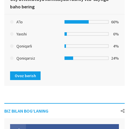
baho bering
A’lo
66%
Yaxshi
6%
Qoniqarli
4%
Qoniqarsiz
24%
Ovoz berish
BIZ BILAN BOG‘LANING