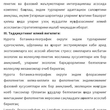
генетик ва фазовий маълумотларни интеграциялаш асосида
комплекс баҳолаш, эндем турларнинг адаптацион салоҳиятини
аниқлаш, иқлим ўзгариши шароитида уларнинг ҳолатини башорат
қилиш ҳамда уларни узоқ муддатли муҳофазасининг илмий
асосланган стратегияларини ишлаб чиқишдан иборат.
III. Тадқиқотнинг илмий янгилиги:
Нурота ботаника-географик округи эндем турларининг
қурғоқчилик, шўрланиш ва ҳарорат экстремумлари каби арид
экотизимларга хос асосий абиотик стресс омилларига нисбатан
экологик ва молекуляр-генетик мосланиш хусусиятлари илк бор
аниқланиб, уларнинг экологик барқарорлигини белгиловчи
молекуляр механизмлар очиб берилган;
Нурота ботаника-географик округи эндем флорасининг
филогенетик хилма-хиллиги ва филогенетик эндемизмининг
фазовий хусусиятлари илк бор аниқланиб, эволюцион жиҳатдан
ноёб таксонлар тўпланган ҳудудлар белгиланган ҳамда уларнинг
минтақанинг филогенетик меросини сақлашдаги аҳамияти асослаб
берилган;
Lappula, Dracocephalum ва Lepidium туркумларига мансуб эндем