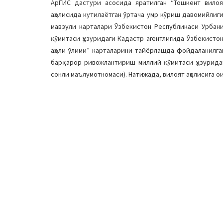
АрГИС дастури асосида яратилган “Тошкент вилоя
аҳолисида кутилаётган ўртача умр кўриш давомийлиги
мавзули карталари Ўзбекистон Республикаси Урбан
қўмитаси ҳузуридаги Кадастр агентлигида Ўзбекисто
аҳоли ўлими” карталарини тайёрлашда фойдаланилга
барқарор ривожлантириш миллий қўмитаси ҳузуридаги
сонли маълумотномаси). Натижада, вилоят аҳолисига о