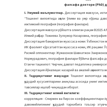
фалсафа доктори (PhD) ди
I. Умумий маълумотлар.
Диссертация мавзуси, ихти
“Тошкент вилоятида аҳоли ўлими ва умр кўриш даво
ижтимоий география (география фанлари).
Диссертация мавзуси рўйхатга олинган рақам В2025.4.
Илмий раҳбар: Тожиева Зулхумор Назаровна, географи
Диссертация бажарилган муассаса номи: Ўзбекистон 
ИК фаолият кўрсатаётган муассаса номи, ИК рақами: Ўз
Расмий оппонентлар: Жумахонов Шавкатжон Заиржоно
Нормурадович, география фанлари бўйича фалсафа д
Етакчи ташкилот: Чирчиқ давлат педагогика универси
Диссертация йўналиши: назарий ва амалий аҳамиятга м
II. Тадқиқотнинг мақсади:
Тошкент вилоятида аҳо
ҳудудий хусусиятларини аниқлаш асосида унинг ижт
тавсиялар ишлаб чиқишдан иборат.
III. Тадқиқотнинг илмий янгилиги:
корреляция - Спирмен ва Пирсон коеффициентлари ёр
давомийлигининг ҳудудий таркибига таъсир этув