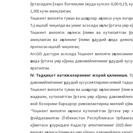
ўртасидаги ўзаро боғлиқлик (жуда кучсиз 0,00-0,19, куч
1,00) кучи аниқланган;
Тошкент вилояти туман ва шаҳарлар аҳолиси учун логари
Тₓ) ишлаб чиқилди ва унинг асосида аҳоли ўртача умр к
Тошкент вилояти аҳолиси ўлими ва кутилаётган ў
аниқланган ва аҳолининг ўлими ҳудудий ҳамда демо
прогнози ишлаб чиқилган;
ArcGIS дастури асосида Тошкент вилояти аҳолисинин
ҳамда ўртача умр кўриш давомийлигининг ҳудудий хус
яратилган.
IV. Тадқиқот натижаларининг жорий қилиниши.
То
давомийлигининг ҳудудий хусусиятларини илмий тадқ
Тошкент вилояти туман ва шаҳарлар аҳолисининг ўли
жадвали, кутилаётган ўртача умр кўриш давомийлиг
жой бозорини барқарор ривожлантириш миллий қўмит
“Тошкент вилояти аҳолиси кутилаётган ўртача умр
фойдаланилган (Ўзбекистон Республикаси Урбани
қўмитаси ҳузуридаги Кадастр агентлигининг 2025-йил
вилоят аҳолиси ўлими ва умр кўриш давомийлиги хари