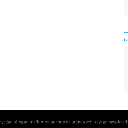
B
aytdan olingan maʼlumotlar chop etilganda veb-saytga havola qil