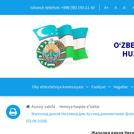
Ishonch telefoni: +998 (95) 193-11-43
A+
A
A-
O‘ZB
HU
Oliy attestatsiya komissiyasi
Faoliyat
Hujjatlar
Asosiy sahifa
Himoya haqida e’lonlar
Жалолиддинов Низомиддин Хусниддиновичнинг фалсаф
(02.06.2026)
Жалолиддинов Низо