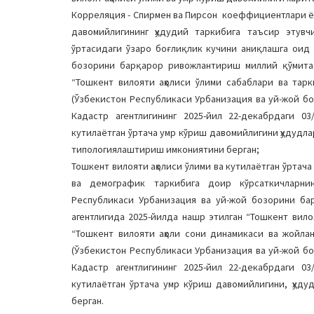
Корреляция - Спирмен ва Пирсон коеффициентлари ёр
давомийлигининг ҳудудий таркибига таъсир этув
ўртасидаги ўзаро боғлиқлик кучини аниқлашга оид
бозорини барқарор ривожлантириш миллий қўмитаси
“Тошкент вилояти аҳолиси ўлими сабаблари ва тар
(Ўзбекистон Республикаси Урбанизация ва уй-жой б
Кадастр агентлигининг 2025-йил 22-декабрдаги 03
кутилаётган ўртача умр кўриш давомийлигини ҳудудла
типологиялаштириш имкониятини берган;
Тошкент вилояти аҳолиси ўлими ва кутилаётган ўртача
ва демографик таркибига доир кўрсаткичларнин
Республикаси Урбанизация ва уй-жой бозорини ба
агентлигида 2025-йилда нашр этилган “Тошкент вило
“Тошкент вилояти аҳоли сони динамикаси ва жойл
(Ўзбекистон Республикаси Урбанизация ва уй-жой б
Кадастр агентлигининг 2025-йил 22-декабрдаги 03
кутилаётган ўртача умр кўриш давомийлигини, ҳуду
берган.