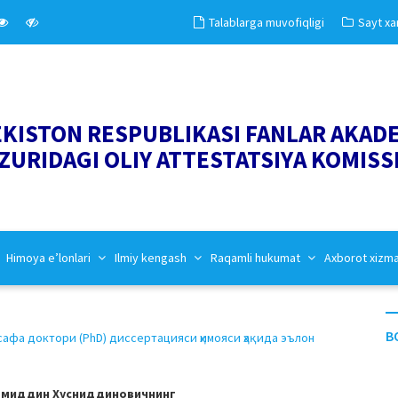
Talablarga muvofiqligi
Sayt xar
EKISTON RESPUBLIKASI FANLAR AKAD
ZURIDAGI OLIY ATTESTATSIYA KOMISS
Himoya e’lonlari
Ilmiy kengash
Raqamli hukumat
Axborot xizm
B
а доктори (PhD) диссертацияси ҳимояси ҳақида эълон
миддин Хусниддиновичнинг