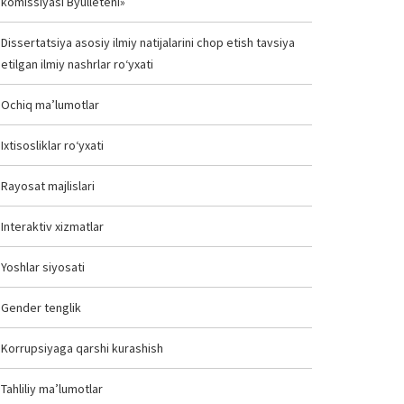
komissiyasi Byulleteni»
Dissertatsiya asosiy ilmiy natijalarini chop etish tavsiya
etilgan ilmiy nashrlar ro‘yxati
Ochiq ma’lumotlar
Ixtisosliklar ro‘yxati
Rayosat majlislari
Interaktiv xizmatlar
Yoshlar siyosati
Gender tenglik
Korrupsiyaga qarshi kurashish
Tahliliy ma’lumotlar