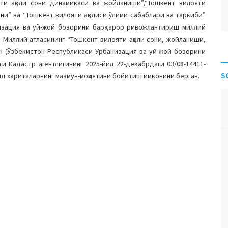
ти аҳоли сони динамикаси ва жойланиши”,“Тошкент вилояти
ни” ва “Тошкент вилояти аҳолиси ўлими сабаблари ва таркиби”
изация ва уй-жой бозорини барқарор ривожлантириш миллий
н Миллий атласининг “Тошкент вилояти аҳоли сони, жойланиши,
н (Ўзбекистон Республикаси Урбанизация ва уй-жой бозорини
 Кадастр агентлигининг 2025-йил 22-декабрдаги 03/08-14411-
S
ид хариталарнинг мазмун-моҳиятини бойитиш имконини берган.