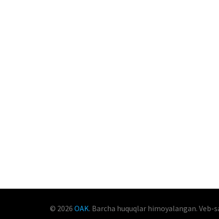
© 2026
OAK
. Barcha huquqlar himoyalangan. Veb-s