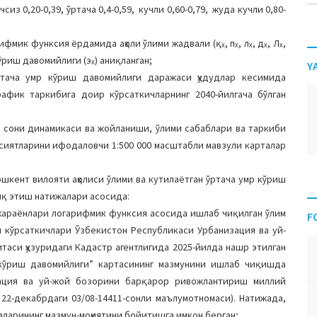
сиз 0,20-0,39, ўртача 0,4-0,59, кучли 0,60-0,79, жуда кучли 0,80-
фмик функсия ёрдамида аҳоли ўлими жадвали (қₓ, пₓ, лₓ, дₓ, Лₓ,
ўриш давомийлиги (эₓ) аниқланган;
Y
ртача умр кўриш давомийлиги даражаси ҳудудлар кесимида
график таркибига доир кўрсаткичларнинг 2040-йилгача бўлган
г сони динамикаси ва жойланиши, ўлими сабаблари ва таркиби
усиятларини ифодаловчи 1:500 000 масштабли мавзули карталар
шкент вилояти аҳолиси ўлими ва кутилаётган ўртача умр кўриш
иқ этиш натижалари асосида:
м жараёнлари логарифмик функсия асосида ишлаб чиқилган ўлим
F
и кўрсаткичлари Ўзбекистон Республикаси Урбанизация ва уй-
аси ҳузуридаги Кадастр агентлигида 2025-йилда нашр этилган
 кўриш давомийлиги” картасининг мазмунини ишлаб чиқишда
зация ва уй-жой бозорини барқарор ривожлантириш миллий
 22-декабрдаги 03/08-14411-сонли маълумотномаси). Натижада,
таларининг мазмун-моҳиятини бойитишга имкон берган;