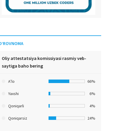
O‘ROVNOMA
Oliy attestatsiya komissiyasi rasmiy veb-
saytiga baho bering
A’lo
66%
Yaxshi
6%
Qoniqarli
4%
Qoniqarsiz
24%