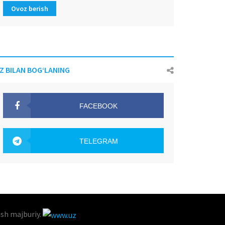
Ovoz berish
IZ BILAN BOG‘LANING
FACEBOOK
OAK.UZ
TELEGRAM
OAK.UZ
ish majburiy.