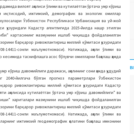
дамида вилоят аҳолиси ўлими ва кутилаётган ўртача умр кўриш
чи иқтисодий, ижтимоий, демографик ва экологик омиллар
 хулосалари Ўзбекистон Республикаси Урбанизация ва уй-жой
 ҳузуридаги Кадастр агентлигида 2025-йилда нашр этилган
киби” картасининг мазмунини ишлаб чиқишда фойдаланилган
озорини барқарор ривожлантириш миллий қўмитаси ҳузуридаги
/08-14411-сонли маълумотномаси). Натижада, аҳоли ўлими ва
р кесимида таснифлашга асос бўлувчи омилларни баҳолаш ҳамда
B
 умр кўриш давомийлиги даражаси, аҳолининг сони ҳамда ҳудудий
г 2040-йилгача бўлган прогноз параметрлари Ўзбекистон
рқарор ривожлантириш миллий қўмитаси ҳузуридаги Кадастр
яти аҳолисида кутилаётган ўртача умр кўриш давомийлиги” ва
аниши” хариталари мазмунини ишлаб чиқишда фойдаланилган
озорини барқарор ривожлантириш миллий қўмитаси ҳузуридаги
/08-14411-сонли маълумотномаси). Натижада, аҳоли ўлими ва
дларнинг ижтимоий геодемографик ҳолатини баҳолаш имконини