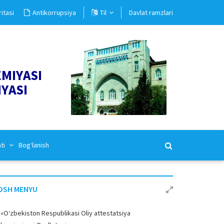
itasi
Antikorrupsiya
Til
Davlat ramzlari
EMIYASI
IYASI
ati
Bog‘lanish
OSH MENYU
«O‘zbekiston Respublikasi Oliy attestatsiya