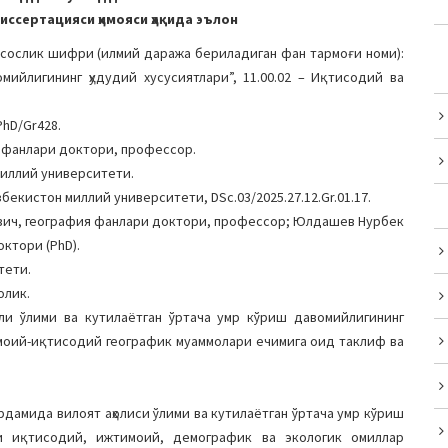
ссертацияси ҳимояси ҳақида эълон
сослик шифри (илмий даража бериладиган фан тармоғи номи):
мийлигининг ҳудудий хусусиятлари”, 11.00.02 – Иқтисодий ва
PhD/Gr428.
я фанлари доктори, профессор.
миллий университети.
бекистон миллий университети, DSc.03/2025.27.12.Gr.01.17.
вич, география фанлари доктори, профессор; Юлдашев Нурбек
октори (PhD).
тети.
олик.
ли ўлими ва кутилаётган ўртача умр кўриш давомийлигининг
имоий-иқтисодий географик муаммолари ечимига оид таклиф ва
дамида вилоят аҳолиси ўлими ва кутилаётган ўртача умр кўриш
чи иқтисодий, ижтимоий, демографик ва экологик омиллар