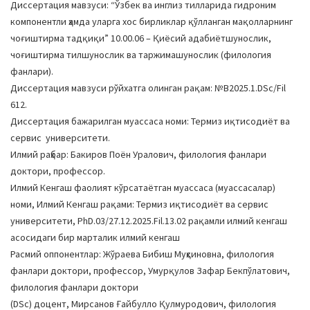
Диссертация мавзуси: “Ўзбек ва инглиз тилларида гидроним
a
компонентли ҳамда уларга хос бирликлар қўлланган мақолларнинг
t
чоғиштирма тадқиқи” 10.00.06 – Қиёсий адабиётшунослик,
i
чоғиштирма тилшунослик ва таржимашунослик (филология
o
фанлари).
n
Диссертация мавзуси рўйхатга олинган рақам: №В2025.1.DSc/Fil
612.
Диссертация бажарилган муассаса номи: Термиз иқтисодиёт ва
сервис университети.
Илмий раҳбар: Бакиров Поён Уралович, филология фанлари
доктори, профессор.
Илмий Кенгаш фаолият кўрсатаётган муассаса (муассасалар)
номи, Илмий Кенгаш рақами: Термиз иқтисодиёт ва сервис
университети, PhD.03/27.12.2025.Fil.13.02 рақамли илмий кенгаш
асосидаги бир марталик илмий кенгаш
Расмий оппонентлар: Жўраева Бибиш Муҳсиновна, филология
фанлари доктори, профессор, Умурқулов Зафар Бекпўлатович,
филология фанлари доктори
(DSc) доцент, Мирсанов Ғайбулло Қулмуродович, филология