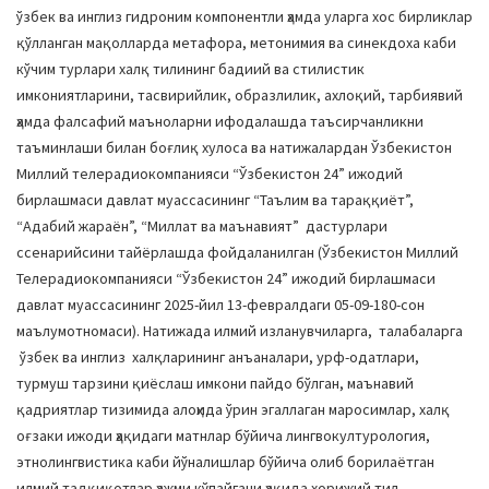
ўзбек ва инглиз гидроним компонентли ҳамда уларга хос бирликлар
қўлланган мақолларда метафора, метонимия ва синекдоха каби
кўчим турлари халқ тилининг бадиий ва стилистик
имкониятларини, тасвирийлик, образлилик, ахлоқий, тарбиявий
ҳамда фалсафий маъноларни ифодалашда таъсирчанликни
таъминлаши билан боғлиқ хулоса ва натижалардан Ўзбекистон
Миллий телерадиокомпанияси “Ўзбекистон 24” ижодий
бирлашмаси давлат муассасининг “Таълим ва тараққиёт”,
“Адабий жараён”, “Миллат ва маънавият” дастурлари
ссенарийсини тайёрлашда фойдаланилган (Ўзбекистон Миллий
Телерадиокомпанияси “Ўзбекистон 24” ижодий бирлашмаси
давлат муассасининг 2025-йил 13-февралдаги 05-09-180-сон
маълумотномаси). Натижада илмий изланувчиларга, талабаларга
ўзбек ва инглиз халқларининг анъаналари, урф-одатлари,
турмуш тарзини қиёслаш имкони пайдо бўлган, маънавий
қадриятлар тизимида алоҳида ўрин эгаллаган маросимлар, халқ
оғзаки ижоди ҳақидаги матнлар бўйича лингвокултурология,
этнолингвистика каби йўналишлар бўйича олиб борилаётган
илмий тадқиқотлар ҳажми кўпайгани ҳақида хорижий тил