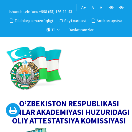
A+
A
A-
Ishonch telefoni: +998 (95) 193-11-43
Talablarga muvofiqligi
Sayt xaritasi
Antikorrupsiya
Til
Davlat ramzlari
O‘ZBEKISTON RESPUBLIKASI
FANLAR AKADEMIYASI HUZURIDAGI
OLIY ATTESTATSIYA KOMISSIYASI