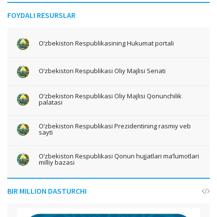
FOYDALI RESURSLAR
O‘zbekiston Respublikasining Hukumat portali
O‘zbekiston Respublikasi Oliy Majlisi Senati
O‘zbekiston Respublikasi Oliy Majlisi Qonunchilik
palatasi
O‘zbekiston Respublikasi Prezidentining rasmiy veb
sayti
O‘zbekiston Respublikasi Qonun hujjatlari ma’lumotlari
milliy bazasi
BIR MILLION DASTURCHI