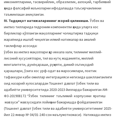
имкониятларини, тасвирийлик, образлилик, ахлоқий, тарбиявий
ҳамда фалсафий маъноларни ифодалашда таъсирчанликни
таъминлаши аниқланган.
IV. Тадқиқот натижаларининг жорий қилиниши.
Ўзбек ва
инглиз тилларида гидроним компонентли ҳамда уларга хос
бирликлар қўлланган мақолларнинг чоғиштирма тадқиқи
жараёнида ишлаб чиқилган илмий натижалар ва амалий
таклифлар асосида:
ўзбек ва инглиз мақоллари ҳар иккала халқ тилининг миллий-
лисоний хусусиятлари, тил ва нутқ маданияти, миллий
менталитети, дунёқараши, руҳияти, диний-эътиқодий
қарашлари, ўзига хос урф-одат ва маросимлари, поетик
тафаккури каби омиллар интеграцияси негизида шаклланганлиги
оид назарий хулосалардан Тошкент давлат ўзбек тили ва
адабиёти университетида 2020-2023 йилларда бажарилган АМ-
Ф3-201908172 “Ўзбек тилининг таълимий корпусини яратиш
мавзуси” мавзусидаги лойиҳани бажаришда фойдаланилган
(Тошкент давлат ўзбек тили ва адабиёти университетининг 2025-
йил 22-январ № 04/01-240-сон маълумотномаси). Натижада инглиз