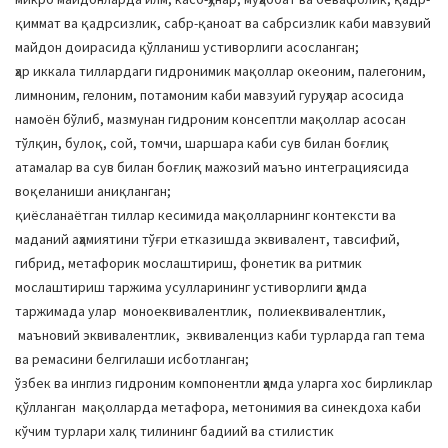
қиммат ва қадрсизлик, сабр-қаноат ва сабрсизлик каби мавзувий
майдон доирасида қўлланиш устиворлиги асосланган;
ҳар иккала тиллардаги гидронимик мақоллар океоним, палегоним,
лимноним, гелоним, потамоним каби мавзуий гуруҳлар асосида
намоён бўлиб, мазмунан гидроним консептли мақоллар асосан
тўлқин, булоқ, сой, томчи, шаршара каби сув билан боғлиқ
атамалар ва сув билан боғлиқ мажозий маъно интеграциясида
воқеланиши аниқланган;
қиёсланаётган тиллар кесимида мақолларнинг контексти ва
маданий аҳамиятини тўғри етказишда эквивалент, тавсифий,
гибрид, метафорик мослаштириш, фонетик ва ритмик
мослаштириш таржима усулларининг устиворлиги ҳамда
таржимада улар моноеквивалентлик, полиеквивалентлик,
маъновий эквивалентлик, эквиваленциз каби турларда гап тема
ва ремасини белгилаши исботланган;
ўзбек ва инглиз гидроним компонентли ҳамда уларга хос бирликлар
қўлланган мақолларда метафора, метонимия ва синекдоха каби
кўчим турлари халқ тилининг бадиий ва стилистик