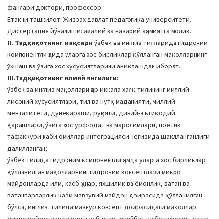
фанлари доктори, профессор.
Етакчи ташкилот: Жиззах давлат педагогика университети.
Диссертация йўналиши: амалий ва назарий аҳамиятга молик.
II. Тадқиқотнинг мақсади
ўзбек ва инглиз тилларида гидроним
компонентли ҳамда уларга хос бирликлар қўлланган мақолларнинг
ўхшаш ва ўзига хос хусусиятларини аниқлашдан иборат.
III.Тадқиқотнинг илмий янгилиги:
ўзбек ва инглиз мақоллари ҳар иккала халқ тилининг миллий-
лисоний хусусиятлари, тил ва нутқ маданияти, миллий
менталитети, дунёқараши, руҳияти, диний-эътиқодий
қарашлари, ўзига хос урф-одат ва маросимлари, поетик
тафаккури каби омиллар интеграцияси негизида шаклланганлиги
далилланган;
ўзбек тилида гидроним компонентли ҳамда уларга хос бирликлар
қўлланилган мақолларнинг гидроним консептлари микро
майдонларда илм, касб-ҳунар, яхшилик ва ёмонлик, ватан ва
ватанпарварлик каби мавзувий майдон доирасида қўлланилган
бўлса, инглиз тилида мазкур консепт доирасидаги мақоллар
микро майдонларда илм, касб-ҳунар, муҳаббат ва бевафолик, қадр-