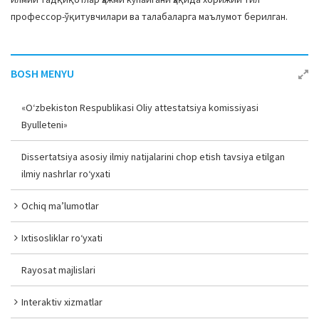
профессор-ўқитувчилари ва талабаларга маълумот берилган.
BOSH MENYU
«O‘zbekiston Respublikasi Oliy attestatsiya komissiyasi
Byulleteni»
Dissertatsiya asosiy ilmiy natijalarini chop etish tavsiya etilgan
ilmiy nashrlar ro‘yxati
Ochiq ma’lumotlar
Ixtisosliklar ro‘yxati
Rayosat majlislari
Interaktiv xizmatlar