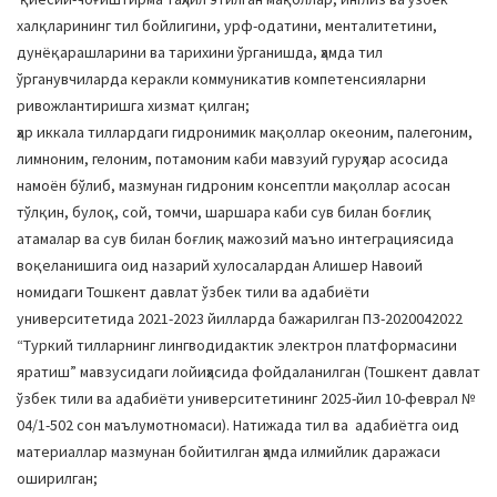
халқларининг тил бойлигини, урф-одатини, менталитетини,
дунёқарашларини ва тарихини ўрганишда, ҳамда тил
ўрганувчиларда керакли коммуникатив компетенсияларни
ривожлантиришга хизмат қилган;
ҳар иккала тиллардаги гидронимик мақоллар океоним, палегоним,
лимноним, гелоним, потамоним каби мавзуий гуруҳлар асосида
намоён бўлиб, мазмунан гидроним консептли мақоллар асосан
тўлқин, булоқ, сой, томчи, шаршара каби сув билан боғлиқ
атамалар ва сув билан боғлиқ мажозий маъно интеграциясида
воқеланишига оид назарий хулосалардан Алишер Навоий
номидаги Тошкент давлат ўзбек тили ва адабиёти
университетида 2021-2023 йилларда бажарилган ПЗ-2020042022
“Туркий тилларнинг лингводидактик электрон платформасини
яратиш” мавзусидаги лойиҳасида фойдаланилган (Тошкент давлат
ўзбек тили ва адабиёти университетининг 2025-йил 10-феврал №
04/1-502 сон маълумотномаси). Натижада тил ва адабиётга оид
материаллар мазмунан бойитилган ҳамда илмийлик даражаси
оширилган;