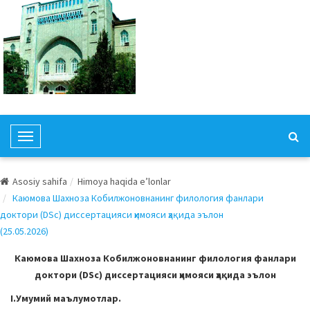
T
o
g
Asosiy sahifa
Himoya haqida e’lonlar
g
Каюмова Шахноза Кобилжоновнанинг филология фанлари
l
доктори (DSc) диссертацияси ҳимояси ҳақида эълон
e
(25.05.2026)
N
a
Каюмова Шахноза Кобилжоновнанинг филология фанлари
v
доктори (DSc) диссертацияси ҳимояси ҳақида эълон
i
I.Умумий маълумотлар.
g