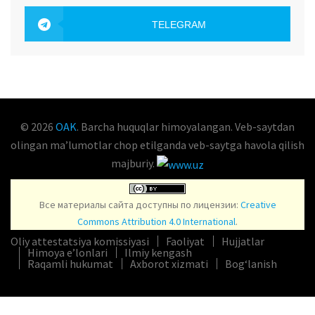
OAK.UZ
TELEGRAM
OAK.UZ
© 2026
OAK
. Barcha huquqlar himoyalangan. Veb-saytdan
olingan maʼlumotlar chop etilganda veb-saytga havola qilish
majburiy.
Все материалы сайта доступны по лицензии:
Creative
Commons Attribution 4.0 International
.
Oliy attestatsiya komissiyasi
Faoliyat
Hujjatlar
Himoya e’lonlari
Ilmiy kengash
Raqamli hukumat
Axborot xizmati
Bog‘lanish