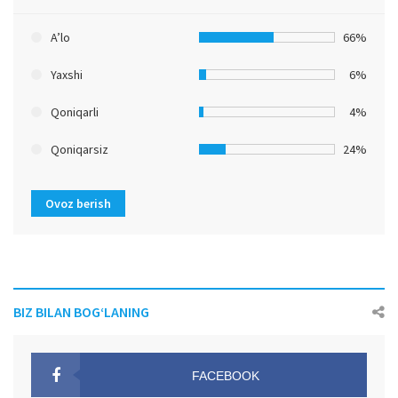
A’lo
66%
Yaxshi
6%
Qoniqarli
4%
Qoniqarsiz
24%
Ovoz berish
BIZ BILAN BOG‘LANING
FACEBOOK