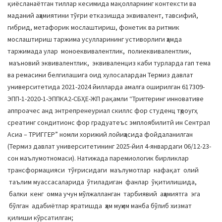
қиёсланаётган тиллар кесимида мақолларнинг контексти ва
маданий аҳамиятини тўғри етказишда эквивалент, тавсифий,
гибрид, метафорик мослаштириш, фонетик ва ритмик
мослаштириш таржима усулларининг устиворлиги ҳамда
таржимада улар моноеквивалентлик, полиеквивалентлик,
маъновий эквивалентлик, эквиваленциз каби турларда гап тема
ва ремасини белгилашига оид хулосалардан Термиз давлат
университетида 2021-2024 йилларда амалга оширилган 617309-
ЭПП-1-2020-1-ЭППКА2-CБҲЕ-ЖП рақамли “Триггеринг инновативе
аппроачес анд энтрепренеуриал скиллс фор студенц тҳроугҳ
cреатинг cондитионс фор градуатеъс эмплоябилитй ин Cентрал
Асиа – ТРИГГЕР” номли хорижий лойиҳасида фойдаланилган
(Термиз давлат университетининг 2025-йил 4-январдаги 06/12-23-
сон маълумотномаси). Натижада паремиологик бирликлар
трансформацияси тўғрисидаги маълумотлар нафақат олий
таълим муассасаларида ўтиладиган фанлар ўқитилишида,
балки кенг омма учун мўлжалланган тарбиявий аҳамиятга эга
бўлган адабиётлар яратишда ҳам муҳим манба бўлиб хизмат
қилиши кўрсатилган;