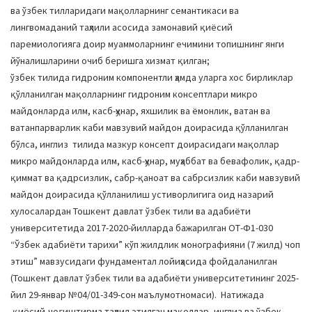
ва ўзбек тилларидаги мақолларнинг семантикаси ва
лингвомаданий таҳлили асосида замонавий қиёсий
паремиологияга доир муаммоларнинг ечимини топишнинг янги
йўналишларини очиб беришга хизмат қилган;
ўзбек тилида гидроним компонентли ҳамда уларга хос бирликлар
қўлланилган мақолларнинг гидроним консептлари микро
майдонларда илм, касб-ҳунар, яхшилик ва ёмонлик, ватан ва
ватанпарварлик каби мавзувий майдон доирасида қўлланилган
бўлса, инглиз тилида мазкур консепт доирасидаги мақоллар
микро майдонларда илм, касб-ҳунар, муҳаббат ва бевафолик, қадр-
қиммат ва қадрсизлик, сабр-қаноат ва сабрсизлик каби мавзувий
майдон доирасида қўлланилиш устиворлигига оид назарий
хулосалардан Тошкент давлат ўзбек тили ва адабиёти
университетида 2017-2020-йилларда бажарилган ОТ-Ф1-030
“Ўзбек адабиёти тарихи” кўп жилдлик монографияни (7 жилд) чоп
этиш” мавзусидаги фундаментал лойиҳасида фойдаланилган
(Тошкент давлат ўзбек тили ва адабиёти университетининг 2025-
йил 29-январ №04/01-349-сон маълумотномаси). Натижада
қиёсий-чоғиштирма таҳлил этилган мақоллар, инглиз ва ўзбек