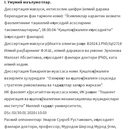
I. Умумий маълумотлар.
a
Диссертация мавзуси, ихтисослик шифри (илмий даража
t
бериладиган фан тармоғи номи): “Ўсимликлар карантин хизмати
i
фаолиятининг ташкилий-иқтисодий асосларини
o
такомиллаштириш”, 08.00.04-“Қишлоқ хўжалиги иқтисодиёти”
n
(иқтисодиёт фанлари).
Диссертация мавзуси рўйхатга олинган рақам: В2024.2.PhD/Iqt2718
Илмий раҳбарининг Ф.И.Ш., илмий даражаси ва унвони: Эрхонова
Малохат Абсаитовна, иқтисодиёт фанлари доктори (PhD), ката
илмий ходим.
Диссертация бажарилган муассаса номи: Қишлоқ хўжалиги
вазирлиги ҳузуридаги “Озиқ-овқат ва қишлоқ хўжалиги соҳасида
стратегик ривожланиш ва тадқиқотлар халқаро маркази”.
ИК фаолият кўрсатаётган муассаса номи, ИК рақами: “Тошкент
ирригация ва қишлоқ хўжалигини механизациялаш муҳандислари
институти” Миллий тадқиқот университети,
DSc.03/30.01.2020.I.10.03
Расмий оппонентлар: Умаров Сухроб Рустамович, иқтисодиёт
фанлари доктори, профессор; Муродов Шерзод Мурод ўғли,