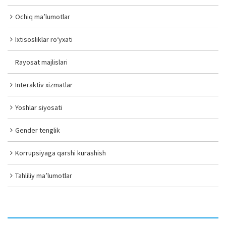
Ochiq ma’lumotlar
Ixtisosliklar ro‘yxati
Rayosat majlislari
Interaktiv xizmatlar
Yoshlar siyosati
Gender tenglik
Korrupsiyaga qarshi kurashish
Tahliliy ma’lumotlar