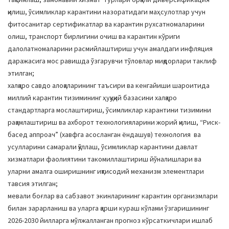
қилиш, ўсимликлар карантини назоратидаги маҳсулотлар учун
фитосанитар сертификатлар ва карантин рухсатномаларини
олиш, транспорт бирлигини очиш ва карантин кўриги
далолатномаларини расмийлаштириш учун амалдаги инфляция
даражасига мос равишда ўзгарувчи тўловлар миқдорлари таклиф
этилган;
халқаро савдо алоқаларининг таъсири ва кенгайиши шароитида
миллий карантин тизимининг ҳуқуқий базасини халқаро
стандартларга мослаштириш, ўсимликлар карантини тизимини
рақамлаштириш ва ахборот технологияларини жорий қилиш, “Риск-
басед аппроач” (хавфга асосланган ёндашув) технология ва
усулларини самарали қўллаш, ўсимликлар карантини давлат
хизматлари фаолиятини такомиллаштириш йўналишлари ва
уларни амалга оширишнинг иқтисодий механизм элементлари
тавсия этилган;
мевали боғлар ва сабзавот экинларининг карантин организмлари
билан зарарланиш ва уларга қарши кураш кўлами ўзгаришининг
2026-2030 йилларга мўлжалланган прогноз кўрсаткичлари ишлаб