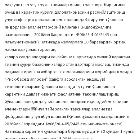
маҳсулотлар учун рухсатномалар олиш, транспорт бирлигини
очиш ва карантин кўриги далолатномасини расмийлаштириш
учун инфляция даражасига мос равишда ўзгарувчи тўловлар
миқдорлари амалиётга жорий қилинган (Қишлоқ хўжалиги
вазирлигининг 2026йил 8апрелдаги №06/28-4-05/2445-сон
маълумотномаси). Натижада жамғармага 10 баравардан ортиқ
маблағлар ўзлаштирилган;
халқаро савдо алоқалари кенгайиши шароитида миллий карантин
тизими ҳуқуқий базасини халқаро стандартларга мослаш, тизимда
рақамлаштириш ва ахборот технологияларини жорий қилиш ҳамда
“Риск-басед аппроач” (хавфга асосланган ёндашув)
технологияларини қўллашни назарда тутувчи ўсимликлар
карантини давлат хизмати фаолиятини такомиллаштириш
йўналишлари ҳамда унинг амалга ошириш иқтисодий механизми
элементлари бўйича тайёрланган тавсиялар амалиётда
фойдаланиш учун қабул қилинган (Қишлоқ хўжалиги вазирлигининг
2026йил 8апрелдаги №06/28-4-05/2445-сон маълумотномаси).
Натижада карантин ҳужжатлари бериш муддати 30 кундан 1 кунга
қисқарган ва маблағлари эса 15-20 % тежалган;