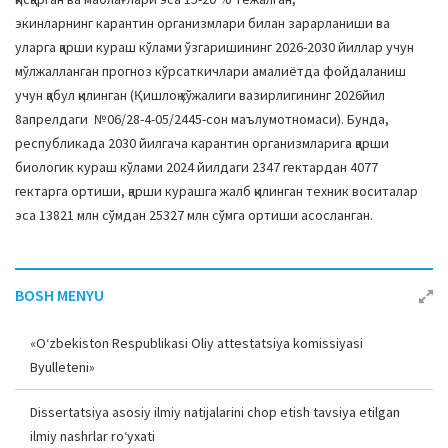
экинларнинг карантин организмлари билан зарарланиши ва
уларга қарши кураш кўлами ўзгаришининг 2026-2030 йиллар учун
мўлжалланган прогноз кўрсаткичлари амалиётда фойдаланиш
учун қабул қилинган (Қишлоқ хўжалиги вазирлигининг 2026йил
8апрелдаги №06/28-4-05/2445-сон маълумотномаси). Бунда,
республикада 2030 йилгача карантин организмларига қарши
биологик кураш кўлами 2024 йилдаги 2347 гектардан 4077
гектарга ортиши, қарши курашга жалб қилинган техник воситалар
эса 13821 млн сўмдан 25327 млн сўмга ортиши асосланган.
BOSH MENYU
«O‘zbekiston Respublikasi Oliy attestatsiya komissiyasi
Byulleteni»
Dissertatsiya asosiy ilmiy natijalarini chop etish tavsiya etilgan
ilmiy nashrlar ro‘yxati