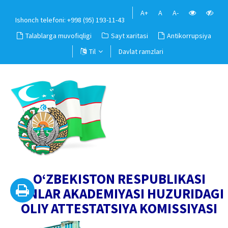
A+
A
A-
Ishonch telefoni: +998 (95) 193-11-43
Talablarga muvofiqligi
Sayt xaritasi
Antikorrupsiya
Til
Davlat ramzlari
O‘ZBEKISTON RESPUBLIKASI
FANLAR AKADEMIYASI HUZURIDAGI
OLIY ATTESTATSIYA KOMISSIYASI