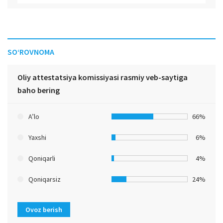
SO‘ROVNOMA
Oliy attestatsiya komissiyasi rasmiy veb-saytiga
baho bering
A’lo
66%
Yaxshi
6%
Qoniqarli
4%
Qoniqarsiz
24%
Ovoz berish