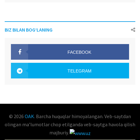
BIZ BILAN BOG‘LANING
FACEBOOK
OAK.UZ
TELEGRAM
OAK.UZ
© 2026
OAK
. Barcha huquqlar himoyalangan. Veb-saytdan
olingan maʼlumotlar chop etilganda veb-saytga havola qilish
majburiy.