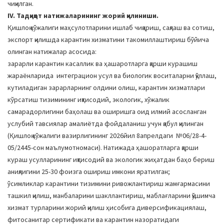
чиқилган.
IV. Тадқиқот натижаларининг жорий қилиниши.
Қишлоқ хўжалиги маҳсулотларини ишлаб чиқариш, сақлаш ва сотиш,
экспорт қилишда карантин хизматини такомиллаштириш бўйича
олинган натижалар асосида:
зарарли карантин касаллик ва ҳашаротларга қарши курашиш
жараёнларида интеграцион усул ва биологик воситаларни қўллаш,
кутиладиган зарарларнинг олдини олиш, карантин хизматлари
кўрсатиш тизимининг иқтисодий, экологик, хўжалик
самарадорлигини баҳолаш ва оширишга оид илмий асосланган
услубий тавсиялар амалиётда фойдаланиш учун қабул қилинган
(Қишлоқ хўжалиги вазирлигининг 2026йил 8апрелдаги №06/28-4-
05/2445-сон маълумотномаси). Натижада ҳашоратларга қарши
кураш усулларининг иқтисодий ва экологик жиҳатдан баҳо бериш
аниқлигини 25-30 фоизга ошириш имкони яратилган;
ўсимликлар карантини тизимини ривожлантириш жамғармасини
ташкил қилиш, манбаларини шакллантириш, маблағларини қўшимча
хизмат турларини жорий қилиш ҳисобига диверсификациялаш,
фитосанитар сертификати ва карантин назоратидаги