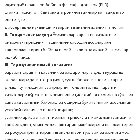
иқтисодиёт фанлари боʻйича фалсафа доктори (PhD)
Етакчи ташкилот: Самарқанд агроинновациялар ва тадқиқотлар
институти
Диссертация йўналиши: назарий ва амалий аҳамиятга молик.
II. Тадқиқотнинг мақсади
Ўсимликлар карантин хизматини
ривожлантиришнинг ташкилий-иқтисодий асосларини
такомиллаштириш боʻйича илмий таклиф ва амалий тавсиялар
ишлаб чиқиш.
III. Тадқиқотнинг илмий янгилиги:
зарарли карантин касаллик ва ҳашаротларга қарши курашиш
жараёнларида интеграцион усул ва биологик воситаларни
қўллаш, кутиладиган зарарларнинг олдини олиш, карантин
хизматлари кўрсатиш тизимининг иқтисодий, экологик ва хўжалик
самарадорлигини баҳолаш ва ошириш бўйича илмий асосланган
услубий тавсиялар ишлаб чиқилган;
ўсимликлар карантини тизимини ривожлантириш жамғармасини
ташкил қилиш, унинг молиялаштириш манбаларини шакллантириш
ва ресурсларини карантин хизматлари турлари ва ҳажмига мос
тақсимлаш, замонавий хизмат турлари орқали диверсификация