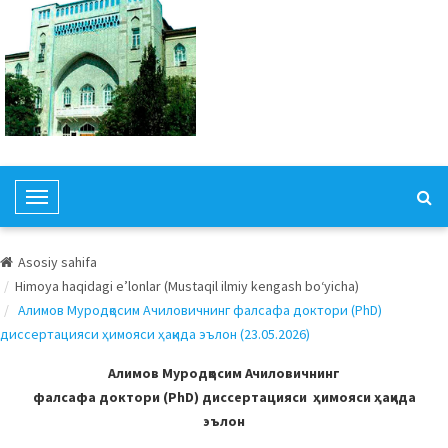
T
o
g
Asosiy sahifa
g
Himoya haqidagi e’lonlar (Mustaqil ilmiy kengash bo‘yicha)
l
Алимов Муродқосим Ачиловичнинг фалсафа доктори (PhD)
e
диссертацияси ҳимояси ҳақида эълон (23.05.2026)
N
a
Алимов Муродқосим Ачиловичнинг
v
фалсафа доктори (PhD) диссертацияси ҳимояси ҳақида
i
эълон
g