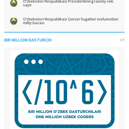
O‘zbekiston Respublikasi Prezidentining rasmiy veb
sayti
O‘zbekiston Respublikasi Qonun hujjatlari ma’lumotlari
milliy bazasi
BIR MILLION DASTURCHI