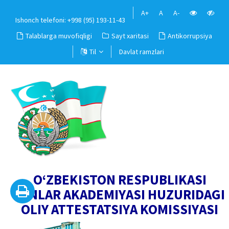
A+
A
A-
Ishonch telefoni: +998 (95) 193-11-43
Talablarga muvofiqligi
Sayt xaritasi
Antikorrupsiya
Til
Davlat ramzlari
O‘ZBEKISTON RESPUBLIKASI
FANLAR AKADEMIYASI HUZURIDAGI
OLIY ATTESTATSIYA KOMISSIYASI