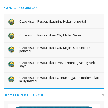
FOYDALI RESURSLAR
O‘zbekiston Respublikasining Hukumat portali
O‘zbekiston Respublikasi Oliy Majlisi Senati
O‘zbekiston Respublikasi Oliy Majlisi Qonunchilik
palatasi
O‘zbekiston Respublikasi Prezidentining rasmiy veb
sayti
O‘zbekiston Respublikasi Qonun hujjatlari ma’lumotlari
milliy bazasi
BIR MILLION DASTURCHI