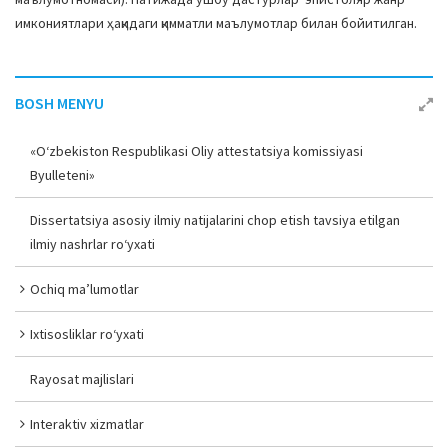
имкониятлари ҳақидаги қимматли маълумотлар билан бойитилган.
BOSH MENYU
«O‘zbekiston Respublikasi Oliy attestatsiya komissiyasi
Byulleteni»
Dissertatsiya asosiy ilmiy natijalarini chop etish tavsiya etilgan
ilmiy nashrlar ro‘yxati
Ochiq ma’lumotlar
Ixtisosliklar ro‘yxati
Rayosat majlislari
Interaktiv xizmatlar