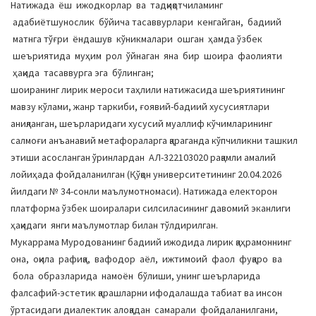
Натижада ёш ижодкорлар ва тадқиқотчиламинг
адабиётшунослик бўйича тасаввурлари кенгайган, бадиий
матнга тўғри ёндашув кўникмалари ошган ҳамда ўзбек
шеъриятида муҳим рол ўйнаган яна бир шоира фаолияти
ҳақида тасаввурга эга бўлинган;
шоиранинг лирик мероси таҳлили натижасида шеъриятининг
мавзу кўлами, жанр таркиби, ғоявий-бадиий хусусиятлари
аниқланган, шеърларидаги хусусий муаллиф кўчимларининг
салмоғи анъанавий метафораларга қараганда кўпчиликни ташкил
этиши асосланган ўринлардан АЛ-322103020 рақамли амалий
лойиҳада фойдаланилган (Қўқон университетининг 20.04.2026
йилдаги № 34-сонли маълумотномаси). Натижада електорон
платформа ўзбек шоиралари силсиласининг давомий эканлиги
ҳақидаги янги маълумотлар билан тўлдирилган.
Мукаррама Муродованинг бадиий ижодида лирик қаҳрамоннинг
она, оқила рафиқа, вафодор аёл, ижтимоий фаол фуқаро ва
бола образларида намоён бўлиши, унинг шеърларида
фалсафий-эстетик қарашларни ифодалашда табиат ва инсон
ўртасидаги диалектик алоқадан самарали фойдаланилгани,