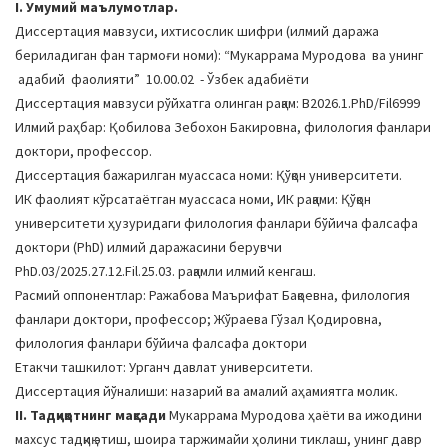
I. Умумий маълумотлар.
a
Диссертация мавзуси, ихтисослик шифри (илмий даража
t
бериладиган фан тармоғи номи): “Мукаррама Муродова ва унинг
i
адабий фаолияти” 10.00.02 - Ўзбек адабиёти
o
Диссертация мавзуси рўйхатга олинган рақам: В2026.1.PhD/Fil6999
n
Илмий раҳбар: Қобилова Зебохон Бакировна, филология фанлари
доктори, профессор.
Диссертация бажарилган муассаса номи: Қўқон университети.
ИК фаолият кўрсатаётган муассаса номи, ИК рақами: Қўқон
университети ҳузуридаги филология фанлари бўйича фалсафа
доктори (PhD) илмий даражасини берувчи
PhD.03/2025.27.12.Fil.25.03. рақамли илмий кенгаш.
Расмий оппонентлар: Ражабова Маърифат Бақоевна, филология
фанлари доктори, профессор; Жўраева Гўзал Қодировна,
филология фанлари бўйича фалсафа доктори
Етакчи ташкилот: Урганч давлат университети.
Диссертация йўналиши: назарий ва амалий аҳамиятга молик.
II. Тадқиқотнинг мақсади
Мукаррама Муродова ҳаёти ва ижодини
махсус тадқиқ этиш, шоира таржимайи ҳолини тиклаш, унинг давр