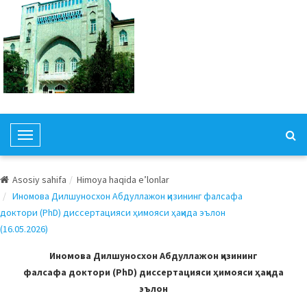
T
o
g
Asosiy sahifa
Himoya haqida e’lonlar
g
Иномова Дилшуносхон Абдуллажон қизининг фалсафа
l
доктори (PhD) диссертацияси ҳимояси ҳақида эълон
e
(16.05.2026)
N
a
Иномова Дилшуносхон Абдуллажон қизининг
v
фалсафа доктори (PhD) диссертацияси ҳимояси ҳақида
i
эълон
g