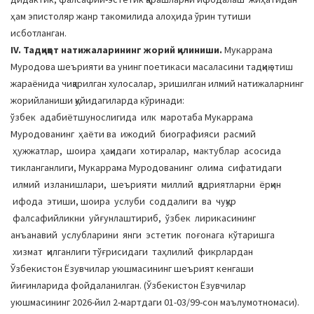
ҳам эпистоляр жанр такомилида алоҳида ўрин тутиши
исботланган.
IV. Тадқиқот натижаларининг жорий қилиниши.
Мукаррама
Муродова шеърияти ва унинг поетикаси масаласини тадқиқ этиш
жараёнида чиқарилган хулосалар, эришилган илмий натижаларнинг
жорийланиши қуйидагиларда кўринади:
ўзбек адабиётшунослигида илк маротаба Мукаррама
Муродованинг ҳаёти ва ижодий биографияси расмий
ҳужжатлар, шоира ҳақидаги хотиралар, мактублар асосида
тикланганлиги, Мукаррама Муродованинг олима сифатидаги
илмий изланишлари, шеърияти миллий қадриятларни ёрқин
ифода этиши, шоира услуби соддалиги ва чуқур
фалсафийликни уйғунлаштириб, ўзбек лирикасининг
анъанавий услубларини янги эстетик поғонага кўтаришга
хизмат қилганлиги тўғрисидаги таҳлилий фикрлардан
Ўзбекистон Ёзувчилар уюшмасининг шеърият кенгаши
йиғинларида фойдаланилган. (Ўзбекистон Ёзувчилар
уюшмасининг 2026-йил 2-мартдаги 01-03/99-сон маълумотномаси).