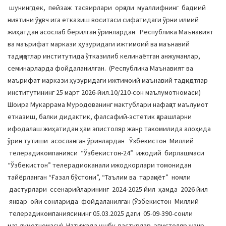
шунингдек, пейзаж тасвирлари орқали муаллифнинг бадиий
ниятини ўқувч ига етказиш воситаси сифатидаги ўрни илмий
жиҳатдан асослаб берилган ўринлардан Республика Маънавият
ва маърифат маркази ҳузуридаги ижтимоий ва маънавий
тадқиқотлар институтида ўтказилиб келинаётган анжуманлар,
семинарларда фойдаланилган. (Республика Маънавият ва
маърифат маркази ҳузуридаги ижтимоий маънавий тадқиқотлар
институтининг 25 март 2026-йил.10/210-сон маълумотномаси)
Шоира Мукаррама Муродованинг мактублари нафақат маълумот
етказиш, балки дидактик, фалсафий-эстетик қарашларни
ифодалаш жиҳатидан ҳам эпистоляр жанр такомилида алоҳида
ўрин тутиши асосланган ўринлардан Ўзбекистон Миллий
телерадикомпанияси “Ўзбекистон-24” ижодий бирлашмаси
“Ўзбекистон” телерадиоканали ижодкорлари томонидан
тайёрланган “Ғазал бўстони”, “Таълим ва тараққиёт” номли
дастурлари ссенарийларининг 2024-2025 йил ҳамда 2026 йил
январ ойи сонларида фойдаланилган (Ўзбекистон Миллий
телерадикомпаниясининг 05.03.2025 даги 05-09-390-сонли
маълумотномаси). Натижада ушбу дастурлар эпистоляр жанр