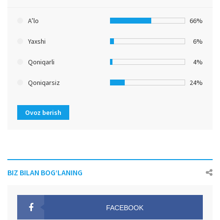
A’lo
66%
Yaxshi
6%
Qoniqarli
4%
Qoniqarsiz
24%
Ovoz berish
BIZ BILAN BOG‘LANING
FACEBOOK