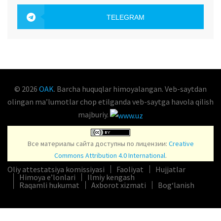
OAK.UZ
TELEGRAM
OAK.UZ
© 2026
OAK
. Barcha huquqlar himoyalangan. Veb-saytdan
olingan maʼlumotlar chop etilganda veb-saytga havola qilish
majburiy.
Все материалы сайта доступны по лицензии:
Creative
Commons Attribution 4.0 International
.
Oliy attestatsiya komissiyasi
Faoliyat
Hujjatlar
Himoya e’lonlari
Ilmiy kengash
Raqamli hukumat
Axborot xizmati
Bog‘lanish