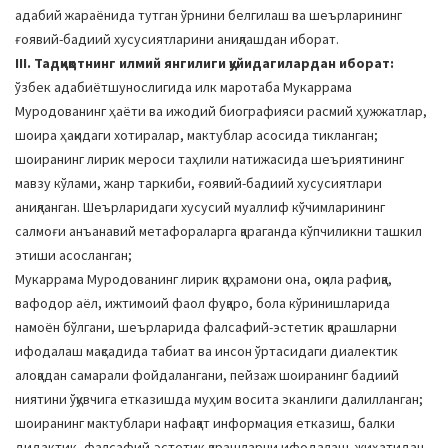
адабий жараёнида тутган ўрнини белгилаш ва шеърларининг
ғоявий-бадиий хусусиятларини аниқлашдан иборат.
III. Тадқиқотнинг илмий янгилиги қуйидагилардан иборат:
ўзбек адабиётшунослигида илк маротаба Мукаррама
Муродованинг ҳаёти ва ижодий биографияси расмий ҳужжатлар,
шоира ҳақидаги хотиралар, мактублар асосида тикланган;
шоиранинг лирик мероси таҳлили натижасида шеъриятининг
мавзу кўлами, жанр таркиби, ғоявий-бадиий хусусиятлари
аниқланган. Шеърларидаги хусусий муаллиф кўчимларининг
салмоғи анъанавий метафораларга қараганда кўпчиликни ташкил
этиши асосланган;
Мукаррама Муродованинг лирик қаҳрамони она, оқила рафиқа,
вафодор аёл, ижтимоий фаол фуқаро, бола кўринишларида
намоён бўлгани, шеърларида фалсафий-эстетик қарашларни
ифодалаш мақсадида табиат ва инсон ўртасидаги диалектик
алоқадан самарали фойдалангани, пейзаж шоиранинг бадиий
ниятини ўқувчига етказишда муҳим восита эканлиги далилланган;
шоиранинг мактублари нафақат информация етказиш, балки
дидактик, фалсафий-эстетик қарашларни ифодалаш жиҳатидан